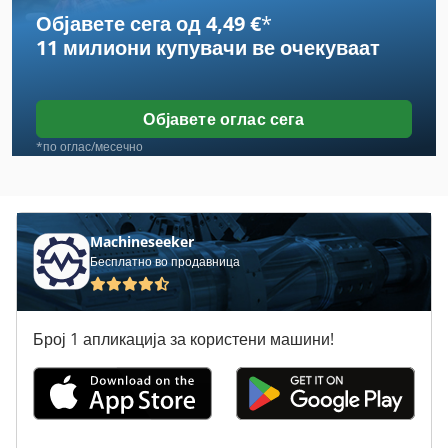
Објавете сега од 4,49 €
*
Case Ih 4240
11 милиони купувачи
ве очекуваат
Case Ih 4420
Case Ih 496
Објавете оглас сега
Case Ih 5120
*по оглас/месечно
Case Ih 5130
Case Ih 5140
Machineseeker
Бесплатно во продавница
Case Ih 5800
Case Ih 7140
Број 1 апликација за користени машини!
Case Ih 745 Xl
Case Ih 8930
Case Ih 9230