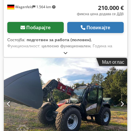
210.000 €
Wagenfeld
1.564 km
фиксна цена додава се ДДВ
Побарајте
Повикајте
Состојба:
подготвен за работа (половен)
,
Функционалност:
целосно функционален
, Година на
изградба:
2017
, работни часови:
1.706 h
, моќ:
366 kW
(497,62 коњски сили)
, тип на гориво:
дизел
, максимална
Мал оглас
брзина:
30 km/h
, прва регистрација:
07/2017
, следен
преглед (TÜV):
07/2026
, димензија на задна гума:
500/85
R24
, број на машина/возило:
YHG233775
, Опрема:
кабина,
клима уред, косачка за силовина, осветлување,
приклучок за приколка
,