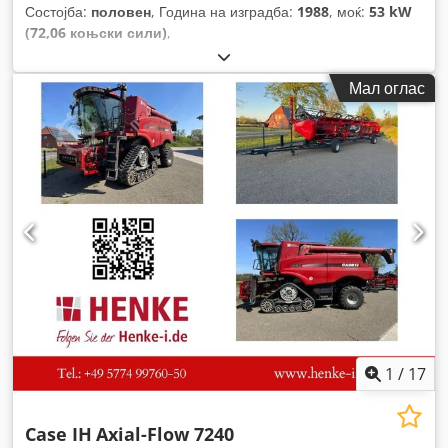
Состојба:
половен
, Година на изградба:
1988
, моќ:
53 kW
(72,06 коњски сили)
,
Мал оглас
1
/
17
Case IH
Axial-Flow 7240