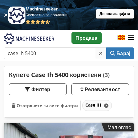
Machineseeker
До апликацијата
Бесплатно во продавница
Продава
Барај
Купете Case Ih 5400 користени
(3)
Филтер
Релевантност
Case IH
Отстранете ги сите филтри
Мал оглас