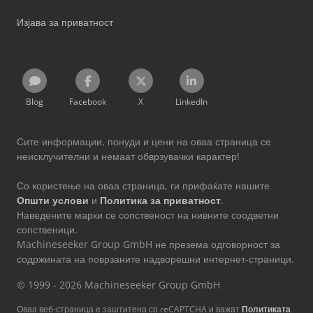
Изјава за приватност
Blog
Facebook
X
LinkedIn
Сите информации, понуди и цени на оваа страница се
неисклучителни и немаат обврзувачки карактер!
Со користење на оваа страница, ги прифаќате нашите
Општи услови
и
Политика за приватност
.
Наведените марки се сопственост на нивните соодветни
сопственици.
Machineseeker Group GmbH не презема одговорност за
содржината на поврзаните надворешни интернет-страници.
© 1999 - 2026 Machineseeker Group GmbH
Оваа веб-страница е заштитена со reCAPTCHA и важат
Политиката