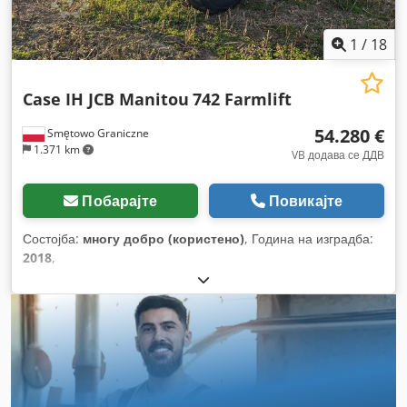
1
/
18
Case IH JCB Manitou
742 Farmlift
54.280 €
Smętowo Graniczne
1.371 km
VB додава се ДДВ
Побарајте
Повикајте
Состојба:
многу добро (користено)
, Година на изградба:
2018
,