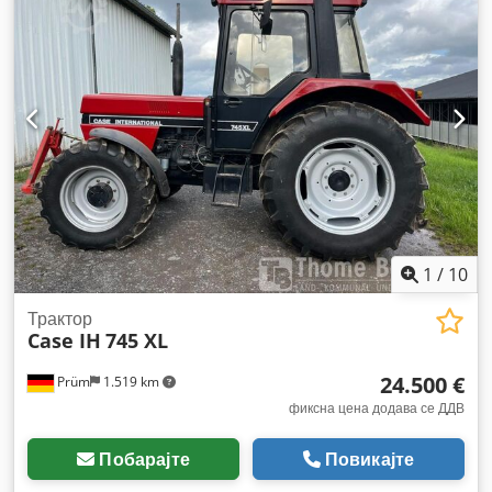
1
/
10
Трактор
Case IH
745 XL
24.500 €
Prüm
1.519 km
фиксна цена додава се ДДВ
Побарајте
Повикајте