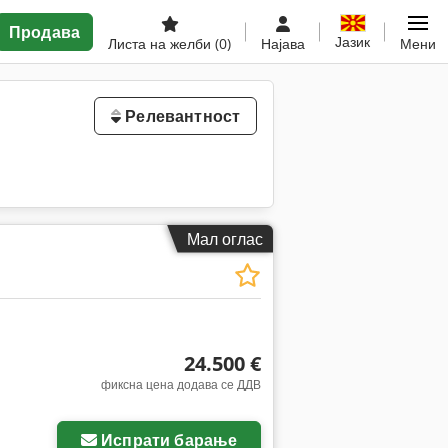
Продава
Јазик
Листа на желби
(0)
Најава
Мени
Релевантност
Мал оглас
24.500 €
фиксна цена додава се ДДВ
Испрати барање