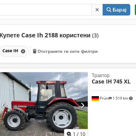
Барај
Купете Case Ih 2188 користени
(3)
Case IH
Отстранете ги сите филтри
Трактор
Case IH
745 XL
Prüm
1.519 km
1
/
10