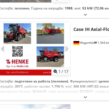
Состојба:
половен
, Година на изградба:
1988
, моќ:
53 kW (72,06 к
Case IH
Axial-Fl
Wagenfeld
1.564 k
1
/
17
Состојба:
подготвен за работа (половен)
, Функционалност:
целос
изградба:
2017
, работни часови:
1.706 h
, моќ:
366 kW (497,62 коњс
максимална брзина:
30 km/h
, прва регистрација:
07/2017
, следен 
задна гума:
500/85 R24
, број на машина/возило:
YHG233775
, Опре
силовина, осветлување, приклучок за приколка
,