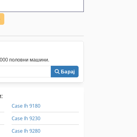
е
0.000 половни машини.
Барај
:
Case Ih 9180
Case Ih 9230
Case Ih 9280