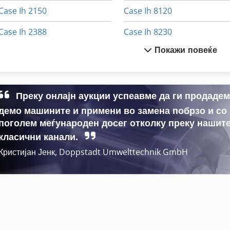
Case Ih 2150
Case Ih 8120
Case Ih 2388
Case Ih 8230
Покажи повеќе
Case Ih 2390
Case Ih 833 A
Case Ih 3020
Case Ih 844 S
Преку онлајн аукции успеавме да ги продаде
Case Ih 3230
Case Ih 8920
демо машините и примени во замена побрзо и со
Case Ih 3394
Case Ih 8930
поголем меѓународен досег отколку преку нашит
класични канали.
Кристијан Јенк, Doppstadt Umwelttechnik GmbH