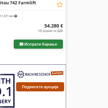
itou
742 Farmlift
1.371 km
54.280 €
VB додава се ДДВ
Испрати барање
Поднесете аукција