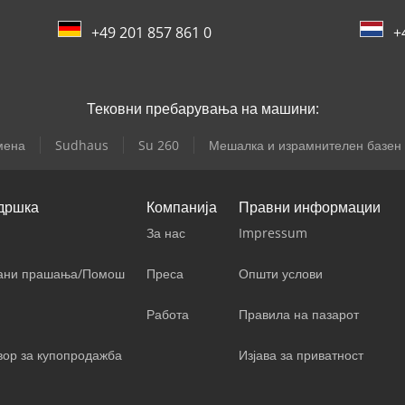
+49 201 857 861 0
+
Тековни пребарувања на машини:
мена
Sudhaus
Su 260
Мешалка и израмнителен базен
дршка
Компанија
Правни информации
За нас
Impressum
вани прашања/Помош
Преса
Општи услови
Работа
Правила на пазарот
вор за купопродажба
Изјава за приватност