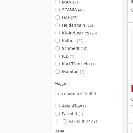
MAN
(71)
SCANIA
(42)
DAF
(25)
Heidenhain
(25)
KK-Industries
(23)
Kolbus
(22)
Schmedt
(10)
JCB
(1)
Karl Tränklein
(1)
Manitou
(1)
Модел:
Axial-Flow
(1)
Farmlift
(1)
Farmlift 742
(1)
Цена: