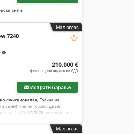
оњски сили)
,
Мал оглас
ow 7240
m
210.000 €
фиксна цена додава се ДДВ
Испрати барање
но функционален
, Година на
ки сили)
, тип на гориво:
дизел
,
преглед (TÜV):
07/2026
, димензија на
ма:
кабина, клима уред, косачка за
Мал оглас