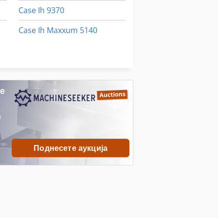
Case Ih 9370
Case Ih Maxxum 5140
Case Ih Mx 230
Case Ih Mx 285
ме
е
Поднесете аукција