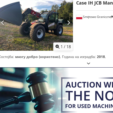
Case IH JCB Man
Smętowo Graniczne
1
/
18
Состојба:
многу добро (користено)
, Година на изградба:
2018
,