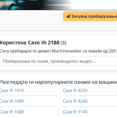
Зачувај пребарувањ
Користена Case Ih 2188
(3)
Сега пребарајте го целиот Machineseeker со повеќе од 20
Разгледајте ги најпопуларните ознаки на машини
Case Ih 1010
Case Ih 4230
Case Ih 1680
Case Ih 4240
Case Ih 1688
Case Ih 7140