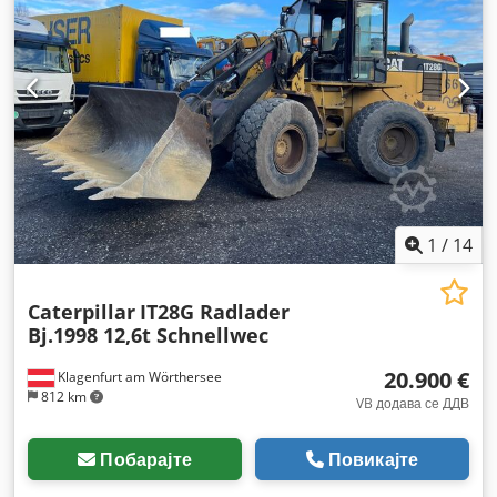
1
/
14
Caterpillar
IT28G Radlader
Bj.1998 12,6t Schnellwec
20.900 €
Klagenfurt am Wörthersee
812 km
VB додава се ДДВ
Побарајте
Повикајте