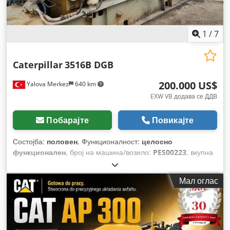
1
/
7
Caterpillar
3516B DGB
200.000 US$
Yalova Merkez
640 km
EXW VB додава се ДДВ
Побарајте
Повикајте
Состојба:
половен
, Функционалност:
целосно
функционален
, број на машина/возило:
PES00223
, вкупна
тежина:
18.800 кг
, тип на гориво:
дизел
, моќ:
1.650 kW
(2.243,37 коњски сили)
, излезен напон:
2.096 A
, излезен
Мал оглас
напон:
440 V
, излезна фреквенција:
60 Hz
, тип на излезен
струја:
трифазен
, номинална моќност:
1.525 kW (2.073,42
коњски сили)
, номинална (привидна) моќ:
2.187 kVA
,
континуирана моќ:
1.525 kW (2.073,42 коњски сили)
,
континуирана (привидна) моќност:
2.187 kVA
, вкупна