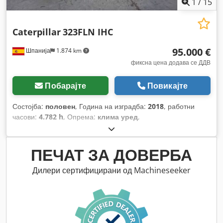
1
/
15
Caterpillar
323FLN IHC
95.000 €
Шпанија
1.874 km
фиксна цена додава се ДДВ
Побарајте
Повикајте
Состојба:
половен
, Година на изградба:
2018
, работни
часови:
4.782 h
, Опрема:
клима уред
,
ПЕЧАТ ЗА ДОВЕРБА
Дилери сертифицирани од Machineseeker