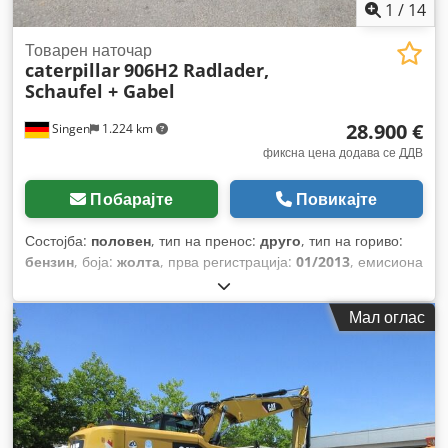
1
/
14
Товарен наточар
caterpillar
906H2 Radlader,
Schaufel + Gabel
28.900 €
Singen
1.224 km
фиксна цена додава се ДДВ
Побарајте
Повикајте
Состојба:
половен
, тип на пренос:
друго
, тип на гориво:
бензин
, боја:
жолта
, прва регистрација:
01/2013
, емисиона
класа:
ништо
, суспензија:
друго
, Година на изградба:
2013
, работни часови:
3.700 h
, кабина на возачот:
друго
,
Мал оглас