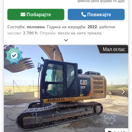
фиксна цена додава се ДДВ
Побарајте
Повикајте
Состојба:
половен
, Година на изградба:
2022
, работни
часови:
2.700 h
, Опрема:
погон на сите тркала
,
Мал оглас