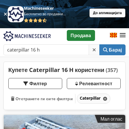
Machineseeker
До апликацијата
Бесплатно во продавница
Продава
Барај
Купете Caterpillar 16 H користени
(357)
Филтер
Релевантност
Caterpillar
Отстранете ги сите филтри
Мал оглас