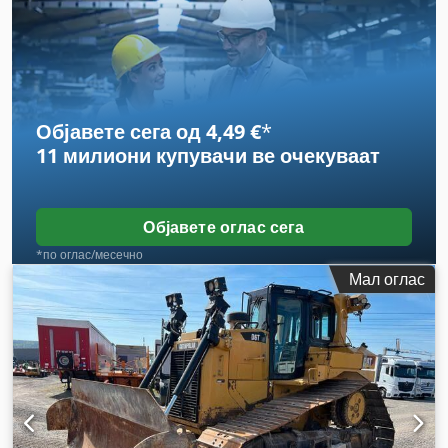
Опрема:
клима уред, прилагодлив бум, хидраулични
системи
,
Објавете сега од 4,49 €
*
11 милиони купувачи
ве очекуваат
Објавете оглас сега
*по оглас/месечно
Мал оглас