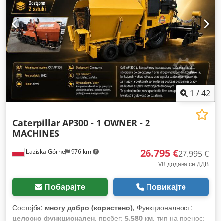
должина:
6.705 мм
, вкупна ширина:
1.988 мм
, вкупна
висина:
1.537 мм
, максимална брзина на вртење:
1.200
обр/мин
, произведувач на мотори:
Caterpillar
, тип на
ладење:
вода
,
1
/
42
Caterpillar
AP300 - 1 OWNER - 2
MACHINES
26.795 €
Łaziska Górne
976 km
27.995 €
VB додава се ДДВ
Побарајте
Повикајте
Состојба:
многу добро (користено)
, Функционалност:
целосно функционален
, пробег:
5.580 км
, тип на пренос: