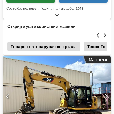
Состојба:
половен
, Година на изградба:
2013
,
Откријте уште користени машини
е
Товарен натоварувач со тркала
Тежок Товар
Мал оглас