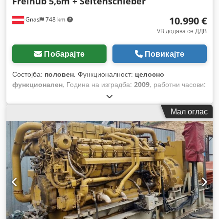
Freihub 5,6m + Seitenschieber
10.990 €
Gnas
748 km
VB додава се ДДВ
Побарајте
Повикајте
Состојба:
половен
, Функционалност:
целосно
функционален
, Година на изградба:
2009
, работни часови:
12.727 h
, носење капацитет:
2.500 кг
, висина на
подигнување:
5.600 мм
, тип на гориво:
дизел
, тип на
Мал оглас
јарбол:
триплекс
, градежна височина:
2.370 мм
, моќ:
38
kW (51,67 коњски сили)
, тип на погон:
Diesel
,