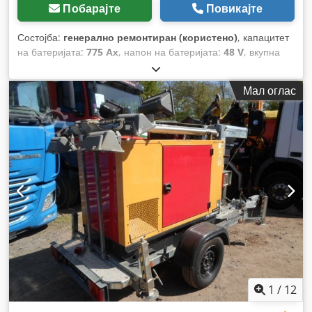
Побарајте
Повикајте
Состојба:
генерално ремонтиран (користено)
, капацитет
на батеријата:
775 Ах
, напон на батеријата:
48 V
, вкупна
висина:
782 мм
, вкупна должина:
1.220 мм
, вкупна ширина:
424 мм
,
Мал оглас
1
/
12