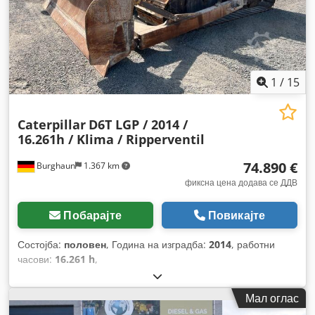
1
/
15
Caterpillar
D6T LGP / 2014 /
16.261h / Klima / Ripperventil
74.890 €
Burghaun
1.367 km
фиксна цена додава се ДДВ
Побарајте
Повикајте
Состојба:
половен
, Година на изградба:
2014
, работни
часови:
16.261 h
,
Мал оглас