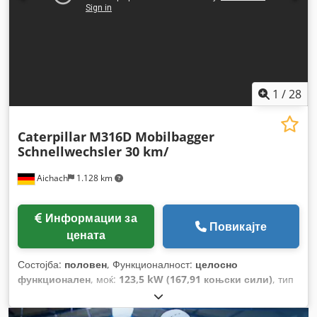
1
/
28
Caterpillar
M316D Mobilbagger
Schnellwechsler 30 km/
Aichach
1.128 km
Информации за
Повикајте
цената
Состојба:
половен
, Функционалност:
целосно
функционален
, моќ:
123,5 kW (167,91 коњски сили)
, тип
на гориво:
дизел
, боја:
бело
, работна тежина:
18.500 кг
,
Година на изградба:
2010
, работни часови:
11.000 h
,