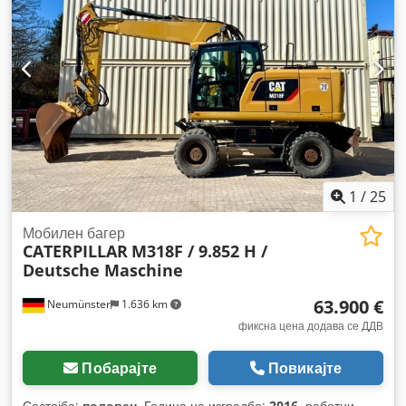
1
/
25
Мобилен багер
CATERPILLAR
M318F / 9.852 H /
Deutsche Maschine
63.900 €
Neumünster
1.636 km
фиксна цена додава се ДДВ
Побарајте
Повикајте
Состојба:
половен
, Година на изградба:
2016
, работни