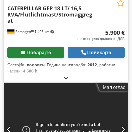
CATERPILLAR
GEP 18 LT/ 16,5
KVA/Flutlichtmast/Stromaggreg
at
5.900 €
Remagen
1.495 km
фиксна цена додава се ДДВ
Побарајте
Повикајте
Состојба:
половен
, Година на изградба:
2012
, работни
часови:
4.500 h
,
Мал оглас