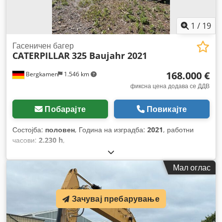
1
/
19
Гасеничен багер
CATERPILLAR
325 Baujahr 2021
168.000 €
Bergkamen
1.546 km
фиксна цена додава се ДДВ
Побарајте
Повикајте
Состојба:
половен
, Година на изградба:
2021
, работни
часови:
2.230 h
,
Мал оглас
Зачувај пребарување