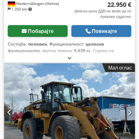
22.950 €
Niederröblingen (Helme)
1.350 km
фиксна цена ДДВ не може да се
прикаже одделно
Побарајте
Повикајте
Состојба:
половен
, Функционалност:
целосно
функционален
, вкупна тежина:
5.630 кг
, Година на
изградба:
2013
, работни часови:
4.381 h
, Опрема:
палетни
виљушки, погон на сите тркала
,
Мал оглас