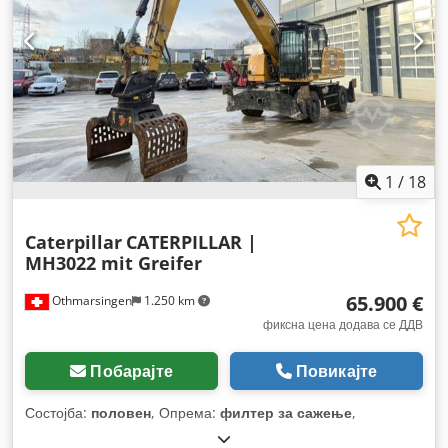
1
/
18
Caterpillar
CATERPILLAR |
MH3022 mit Greifer
65.900 €
Othmarsingen
1.250 km
фиксна цена додава се ДДВ
Побарајте
Повикајте
Состојба:
половен
, Опрема:
филтер за сажење
,