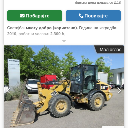
фиксна цена додава се ДДВ
Побарајте
Повикајте
Состојба:
многу добро (користено)
, Година на изградба:
2010
, работни часови:
2.300 h
,
Мал оглас