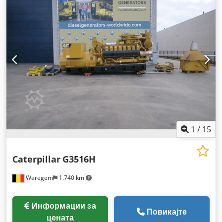
1
/
15
Caterpillar
G3516H
Waregem
1.740 km
Информации за
Повикајте
цената