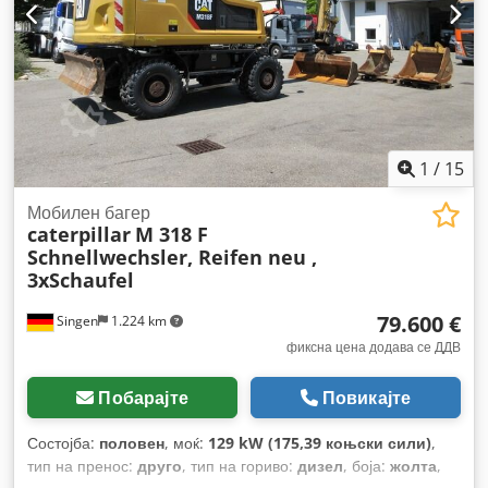
1
/
15
Мобилен багер
caterpillar
M 318 F
Schnellwechsler, Reifen neu ,
3xSchaufel
79.600 €
Singen
1.224 km
фиксна цена додава се ДДВ
Побарајте
Повикајте
Состојба:
половен
, моќ:
129 kW (175,39 коњски сили)
,
тип на пренос:
друго
, тип на гориво:
дизел
, боја:
жолта
,