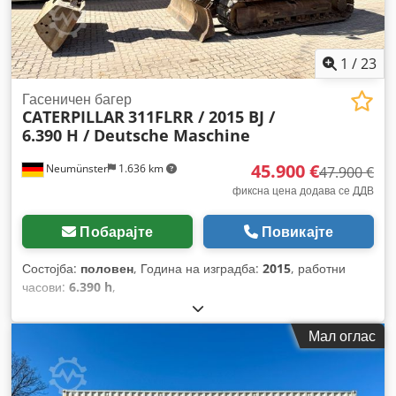
1
/
23
Гасеничен багер
CATERPILLAR
311FLRR / 2015 BJ /
6.390 H / Deutsche Maschine
45.900 €
Neumünster
1.636 km
47.900 €
фиксна цена додава се ДДВ
Побарајте
Повикајте
Состојба:
половен
, Година на изградба:
2015
, работни
часови:
6.390 h
,
Мал оглас