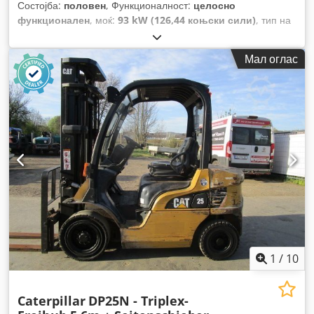
Состојба:
половен
, Функционалност:
целосно
функционален
, моќ:
93 kW (126,44 коњски сили)
, тип на
пренос:
автоматски
, тип на гориво:
дизел
, празна тежина:
12.600 кг
, работна тежина:
12.600 кг
, конфигурација на
Мал оглас
оските:
4x4
, прва регистрација:
10/1998
, Година на
изградба:
1998
, работни часови:
17.762 h
, гориво:
дизел
,
Опрема:
палетни виљушки, погон на сите тркала
,
1
/
10
Caterpillar
DP25N - Triplex-