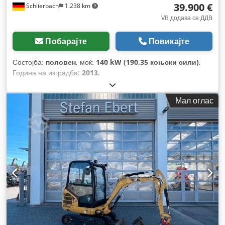
39.900 €
Schlierbach
1.238 km
VB додава се ДДВ
Побарајте
Повикајте
Состојба:
половен
, моќ:
140 kW (190,35 коњски сили)
,
Година на изградба:
2013
,
Мал оглас