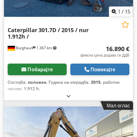
1
/
15
Caterpillar
301.7D / 2015 / nur
1.912h /
16.890 €
Burghaun
1.367 km
фиксна цена додава се ДДВ
Побарајте
Повикајте
Состојба:
половен
, Година на изградба:
2015
, работни
часови:
1.912 h
,
Мал оглас