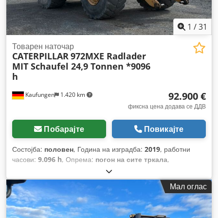
1
/
31
Товарен наточар
CATERPILLAR
972MXE Radlader
MIT Schaufel 24,9 Tonnen *9096
h
92.900 €
Kaufungen
1.420 km
фиксна цена додава се ДДВ
Побарајте
Повикајте
Состојба:
половен
, Година на изградба:
2019
, работни
часови:
9.096 h
, Опрема:
погон на сите тркала
,
Мал оглас