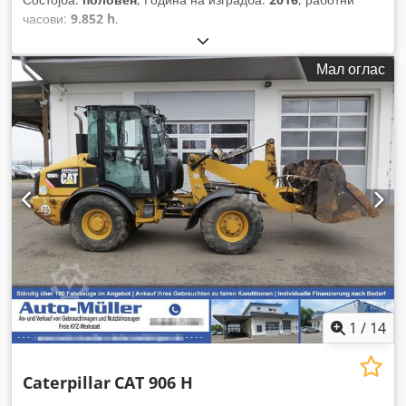
часови:
9.852 h
,
Мал оглас
1
/
14
Caterpillar
CAT 906 H