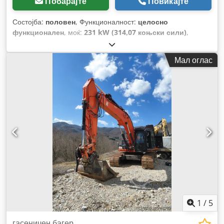
Побарајте
Повикајте
Состојба:
половен
, Функционалност:
целосно
функционален
, моќ:
231 kW (314,07 коњски сили)
,
Година на изградба:
2004
, број на машина/возило:
KMTODO61E02076058
, celosno funkcionalen Crsdjylyp
Мал оглас
Uepfx Aqlof
1
/
5
гасеничен багер