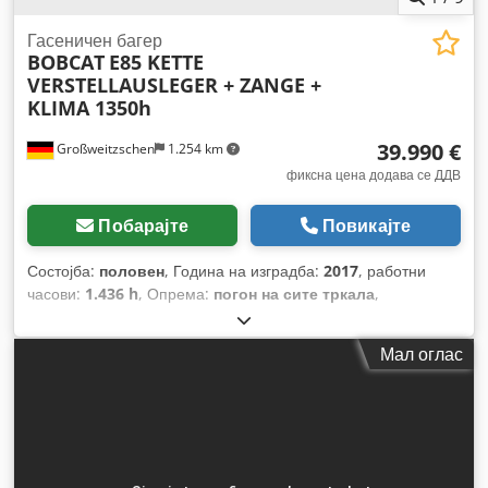
Гасеничен багер
BOBCAT
E85 KETTE
VERSTELLAUSLEGER + ZANGE +
KLIMA 1350h
39.990 €
Großweitzschen
1.254 km
фиксна цена додава се ДДВ
Побарајте
Повикајте
Состојба:
половен
, Година на изградба:
2017
, работни
часови:
1.436 h
, Опрема:
погон на сите тркала
,
Мал оглас