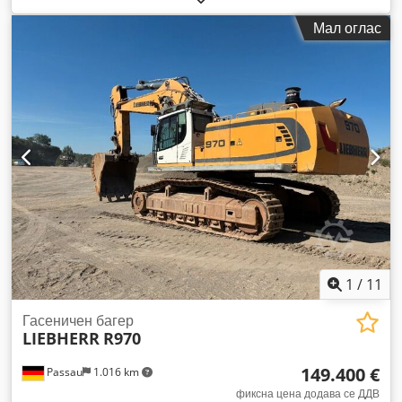
кг
, Година на изградба:
2021
, работни часови:
5.800 h
,
Мал оглас
Опрема:
брзо-заменлив уред, камера за возење
наназад, прилагодлив бум, централизирана система за
подмачкување
,
1
/
11
Гасеничен багер
LIEBHERR
R970
149.400 €
Passau
1.016 km
фиксна цена додава се ДДВ