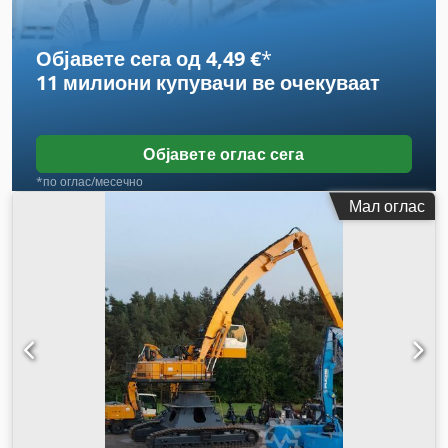
Објавете сега од 4,49 €
*
11 милиони купувачи
ве очекуваат
Објавете оглас сега
*по оглас/месечно
Мал оглас