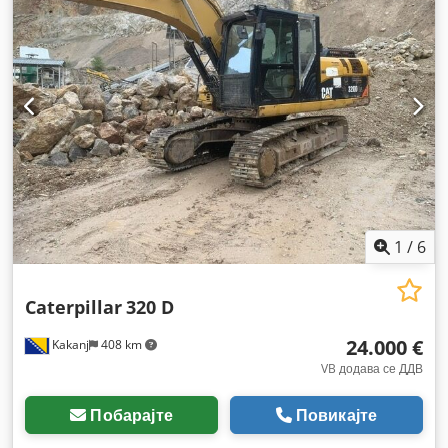
уред, хидраулични системи
,
1
/
6
Caterpillar
320 D
24.000 €
Kakanj
408 km
VB додава се ДДВ
Побарајте
Повикајте