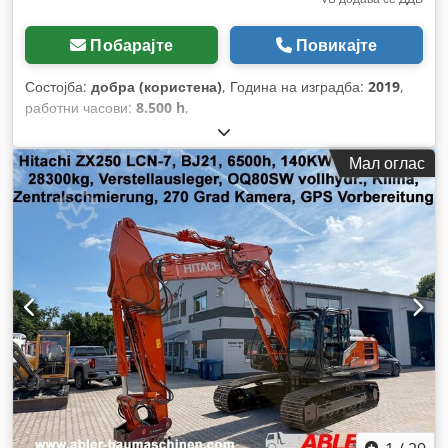
Побарајте
Повикајте
Состојба:
добра (користена)
, Година на изградба:
2019
,
работни часови:
8.500 h
,
Мал оглас