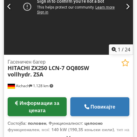
1
/
24
Гасеничен багер
HITACHI
ZX250 LCN-7 OQ80SW
vollhydr. ZSA
Aichach
1.128 km
Информации за
Повикајте
цената
Состојба:
половен
, Функционалност:
целосно
функционален
, моќ:
140 kW (190,35 коњски сили)
, тип на
гориво:
дизел
, боја:
портокалова
, работна тежина:
28.300