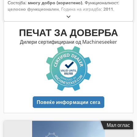
Состојба:
многу добро (користено)
, Функционалност:
целосно функционален
, Година на изградба:
2011
,
работни часови:
24.000 h
,
ПЕЧАТ ЗА ДОВЕРБА
Дилери сертифицирани од Machineseeker
Повеќе информации сега
Мал оглас