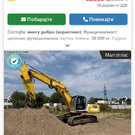
VB додава се ДДВ
Побарајте
Повикајте
Состојба:
многу добро (користено)
, Функционалност:
целосно функционален
, вкупна тежина:
38.500 кг
, Година
на изградба:
2017
, работни часови:
13.345 h
, Опрема:
брзо-заменлив уред
,
Мал оглас