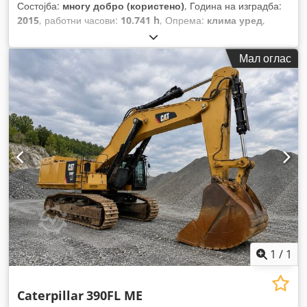
Состојба:
многу добро (користено)
, Година на изградба:
2015
, работни часови:
10.741 h
, Опрема:
клима уред
,
Мал оглас
1
/
1
Caterpillar
390FL ME