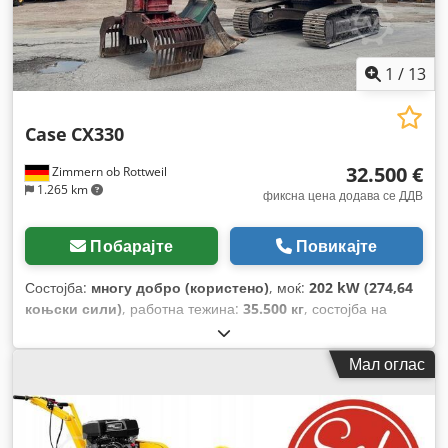
1
/
13
Case
CX330
32.500 €
Zimmern ob Rottweil
1.265 km
фиксна цена додава се ДДВ
Побарајте
Повикајте
Состојба:
многу добро (користено)
, моќ:
202 kW (274,64
коњски сили)
, работна тежина:
35.500 кг
, состојба на
синџирот:
70 процент
, Година на изградба:
2006
, работни
часови:
9.139 h
, Опрема:
клима уред
,
Мал оглас