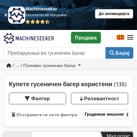
Machineseeker
До апликацијата
Бесплатно во продавница
Продава
Барај
/ ... / Половен гусеничен багер
Купете гусеничен багер користени
(135)
Филтер
Релевантност
Градежни машини
Отстранете ги сите филтри
Мал оглас