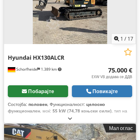
1
/
17
Hyundai
HX130ALCR
75.000 €
Schorfheide
1.389 km
EXW VB додава се ДДВ
Побарајте
Повикајте
Состојба:
половен
, Функционалност:
целосно
функционален
, моќ:
55 kW (74,78 коњски сили)
, тип на
гориво:
дизел
, боја:
жолта
, вкупна тежина:
14.000 кг
,
празна тежина:
14.000 кг
, состојба на погон:
80 процент
,
Мал оглас
Година на изградба:
2023
, работни часови:
766 h
, Опрема:
борден компјутер, гумирани гусеници, кабина, клима