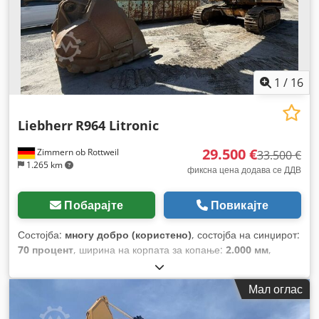
1
/
16
Liebherr
R964 Litronic
29.500 €
Zimmern ob Rottweil
33.500 €
1.265 km
фиксна цена додава се ДДВ
Побарајте
Повикајте
Состојба:
многу добро (користено)
, состојба на синџирот:
70 процент
, ширина на корпата за копање:
2.000 мм
,
Година на изградба:
1999
, работни часови:
15.703 h
,
Опрема:
кабина
,
Мал оглас