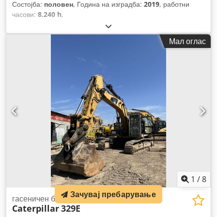
Состојба:
половен
, Година на изградба:
2019
, работни
часови:
8.240 h
,
Мал оглас
1
/
8
Зачувај пребарување
гасеничен багер
Caterpillar
329E