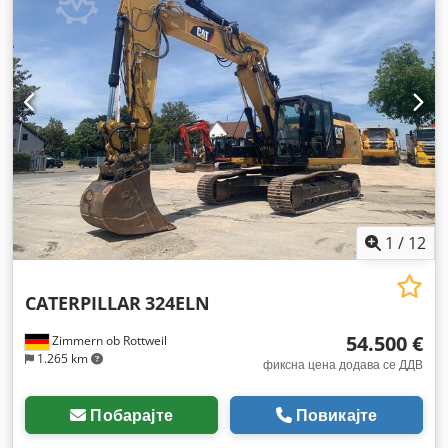
1
/
12
CATERPILLAR
324ELN
54.500 €
Zimmern ob Rottweil
1.265 km
фиксна цена додава се ДДВ
Побарајте
Повикајте