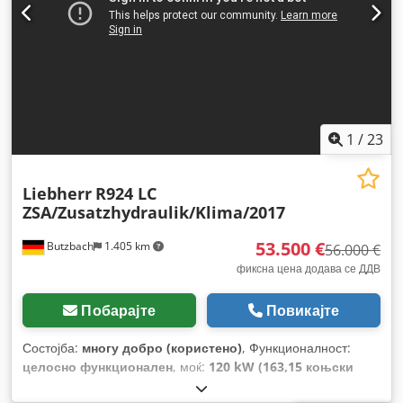
1
/
23
Liebherr
R924 LC
ZSA/Zusatzhydraulik/Klima/2017
53.500 €
Butzbach
1.405 km
56.000 €
фиксна цена додава се ДДВ
Побарајте
Повикајте
Состојба:
многу добро (користено)
, Функционалност:
целосно функционален
, моќ:
120 kW (163,15 коњски
сили)
, работна тежина:
24.700 кг
, состојба на синџирот:
85