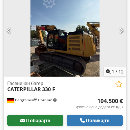
1
/
12
Гасеничен багер
CATERPILLAR
330 F
104.500 €
Bergkamen
1.546 km
фиксна цена додава се ДДВ
Побарајте
Повикајте