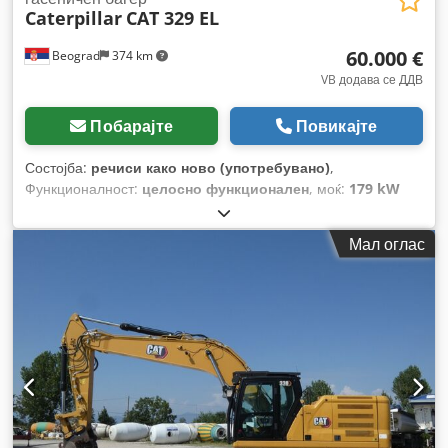
Caterpillar
CAT 329 EL
60.000 €
Beograd
374 km
VB додава се ДДВ
Побарајте
Повикајте
Состојба:
речиси како ново (употребувано)
,
Функционалност:
целосно функционален
, моќ:
179 kW
(243,37 коњски сили)
, запремнина на кофата:
2,6 m³
,
Година на изградба:
2010
, број на машина/возило:
Мал оглас
CAT0329ECTST00255
, odlicna sostojba Credozkq Dfjpfx
Aqlsf