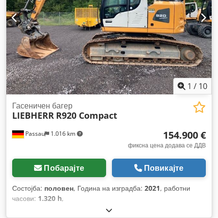
1
/
10
Гасеничен багер
LIEBHERR
R920 Compact
154.900 €
Passau
1.016 km
фиксна цена додава се ДДВ
Побарајте
Повикајте
Состојба:
половен
, Година на изградба:
2021
, работни
часови:
1.320 h
,