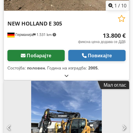
1
/
10
NEW HOLLAND
E 305
13.800 €
Германија
1.531 km
фиксна цена додава се ДДВ
Побарајте
Повикајте
Состојба:
половен
, Година на изградба:
2005
,
Мал оглас