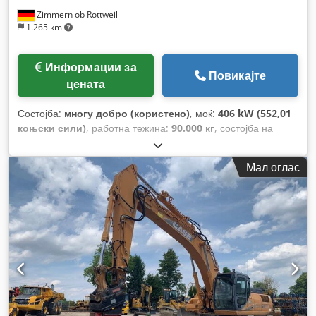
Zimmern ob Rottweil
1.265 km
Информации за
Повикајте
цената
Состојба:
многу добро (користено)
, моќ:
406 kW (552,01
коњски сили)
, работна тежина:
90.000 кг
, состојба на
синџирот:
60 процент
, Година на изградба:
2015
, работни
часови:
12.866 h
, Опрема:
кабина, клима уред
,
Мал оглас