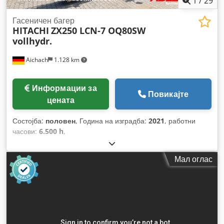
1
/
29
Гасеничен багер
HITACHI
ZX250 LCN-7 OQ80SW
vollhydr.
Aichach
1.128 km
Информации за
Повикајте
цената
Состојба:
половен
, Година на изградба:
2021
, работни
часови:
6.500 h
,
Мал оглас