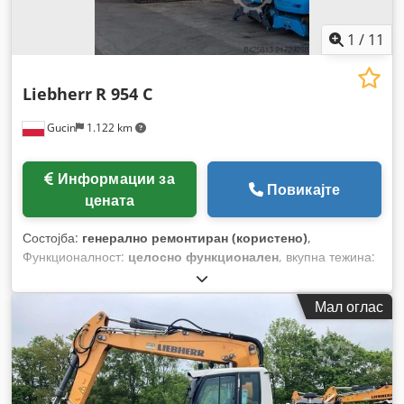
1
/
11
Liebherr
R 954 C
Gucin
1.122 km
Информации за
Повикајте
цената
Состојба:
генерално ремонтиран (користено)
,
Функционалност:
целосно функционален
, вкупна тежина:
100.100 кг
, Година на изградба:
2010
,
Мал оглас