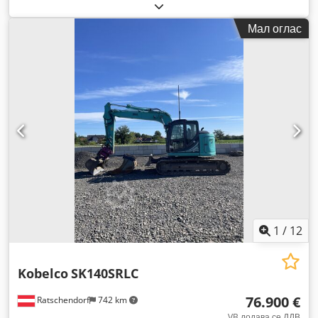
Мал оглас
1
/
12
Kobelco
SK140SRLC
76.900 €
Ratschendorf
742 km
VB додава се ДДВ