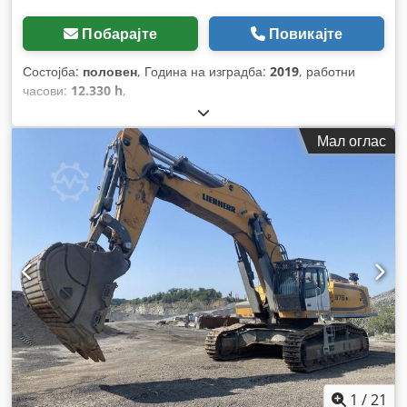
Побарајте
Повикајте
Состојба:
половен
, Година на изградба:
2019
, работни
часови:
12.330 h
,
Мал оглас
1
/
21