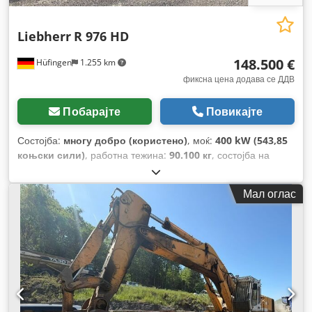
Liebherr
R 976 HD
148.500 €
Hüfingen
1.255 km
фиксна цена додава се ДДВ
Побарајте
Повикајте
Состојба:
многу добро (користено)
, моќ:
400 kW (543,85
коњски сили)
, работна тежина:
90.100 кг
, состојба на
синџирот:
80 процент
, Година на изградба:
2018
, работни
часови:
9.708 h
,
Мал оглас