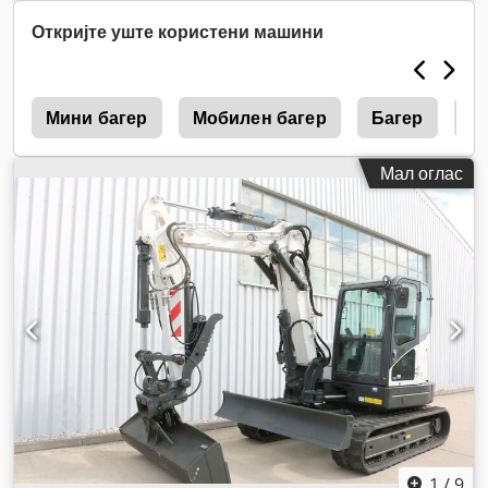
Откријте уште користени машини
r
Мини багер
Мобилен багер
Багер
М
Мал оглас
1
/
9