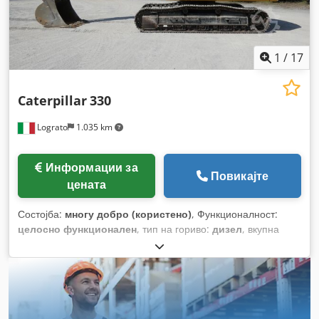
1
/
17
Caterpillar
330
Lograto
1.035 km
Информации за
Повикајте
цената
Состојба:
многу добро (користено)
, Функционалност:
целосно функционален
, тип на гориво:
дизел
, вкупна
тежина:
30.800 кг
, Година на изградба:
2021
, Опрема:
кабина, челични вериги
,