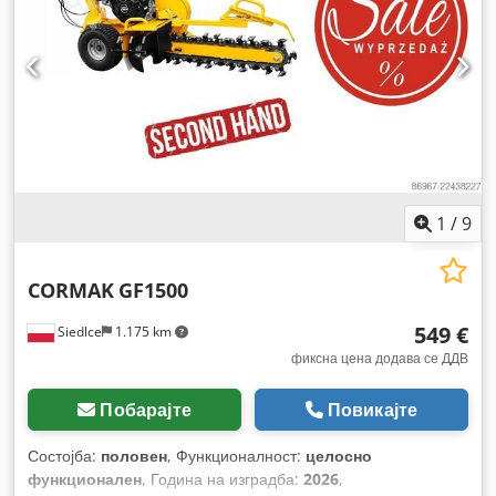
1
/
9
CORMAK
GF1500
549 €
Siedlce
1.175 km
фиксна цена додава се ДДВ
Побарајте
Повикајте
Состојба:
половен
, Функционалност:
целосно
функционален
, Година на изградба:
2026
,