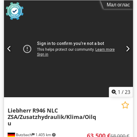
процент
, ширина на корпата за копање:
1.200 мм
, Година
Мал оглас
на изградба:
2017
, работни часови:
12.261 h
, Опрема:
кабина
,
1
/
23
Liebherr
R946 NLC
ZSA/Zusatzhydraulik/Klima/Oilq
u
63.500 €
Butzbach
1.405 km
68.000 €