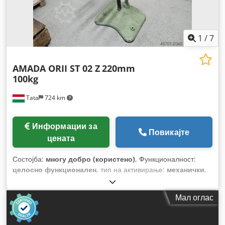
1
/
7
AMADA ORII ST 02 Z
220mm
100kg
Tata
724 km
Информации за
Повикајте
цената
Состојба:
многу добро (користено)
, Функционалност:
целосно функционален
, тип на активирање:
механички
,
внатрешен пречник на калемот:
200 мм
, надворешен
дијаметар на калемот:
800 мм
, тежина на калемот:
100 кг
,
Мал оглас
ширина на намотката:
220 мм
,