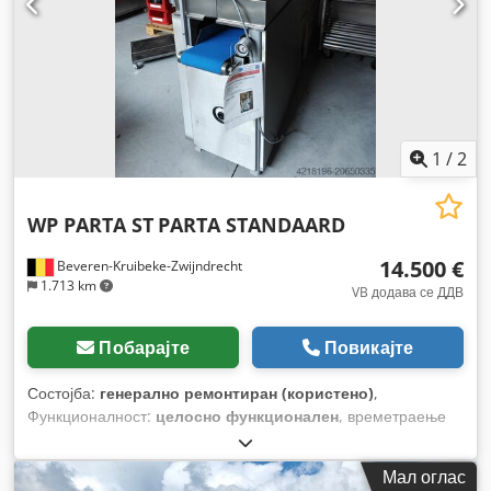
1
/
2
WP PARTA ST
PARTA STANDAARD
14.500 €
Beveren-Kruibeke-Zwijndrecht
1.713 km
VB додава се ДДВ
Побарајте
Повикајте
Состојба:
генерално ремонтиран (користено)
,
Функционалност:
целосно функционален
, времетраење
на гаранцијата:
6 месеци
, електричен осигурач:
16 A
,
влезен напон:
400 V
, година на последниот генерален
Мал оглас
ремонт:
2025
,