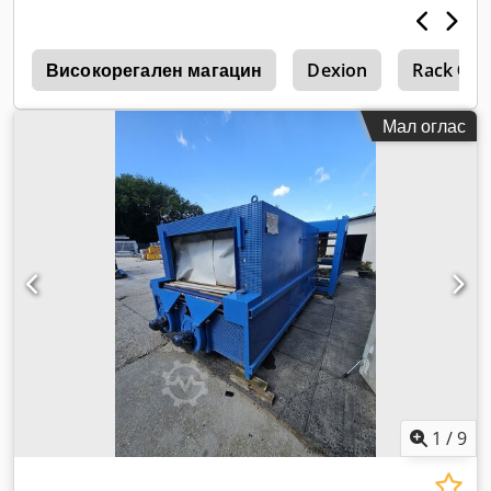
i
Високорегален магацин
Dexion
Rack Се
Мал оглас
1
/
9