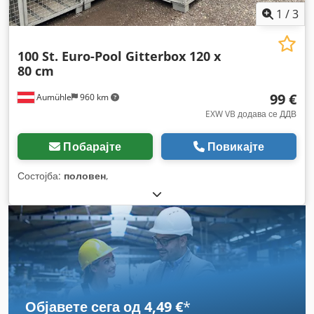
1
/
3
100 St. Euro-Pool Gitterbox 120 x
80 cm
99 €
Aumühle
960 km
EXW VB додава се ДДВ
Побарајте
Повикајте
Состојба:
половен
,
Објавете сега од 4,49 €
*