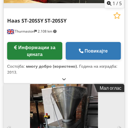
1
/
5
Haas ST-20SSY
ST-20SSY
Thurmaston
2.108 km
Информации за
Повикајте
цената
Состојба:
многу добро (користено)
, Година на изградба:
2013
,
Мал оглас