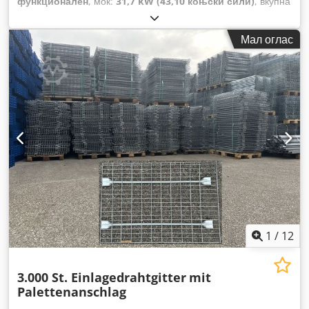
функционален
, моќ:
31,7 kW (43,10 коњски сили)
, вкупна
тежина:
1.374 кг
, работна тежина:
1.374 кг
, работни часови:
2.585 h
,
Мал оглас
1
/
12
3.000 St. Einlagedrahtgitter
mit
Palettenanschlag