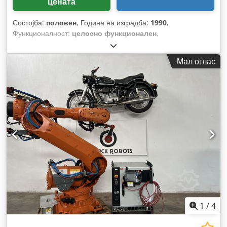
цената
Состојба:
половен
, Година на изградба:
1990
,
Функционалност:
целосно функционален
,
Мал оглас
1
/
4