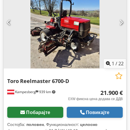
1
/
22
Toro
Reelmaster 6700-D
21.900 €
Kampesberg
939 km
EXW фиксна цена додава се ДДВ
Побарајте
Повикајте
Состојба:
половен
, Функционалност:
целосно