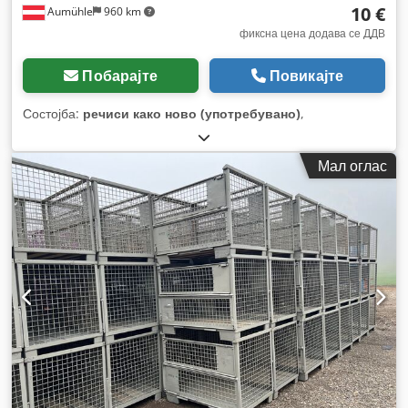
10 €
Aumühle
960 km
фиксна цена додава се ДДВ
Побарајте
Повикајте
Состојба:
речиси како ново (употребувано)
,
Мал оглас