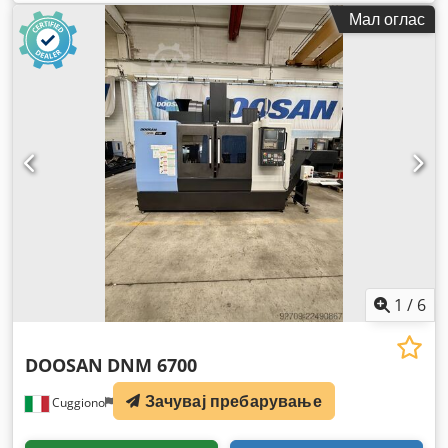
Мал оглас
1
/
6
DOOSAN
DNM 6700
Зачувај пребарување
Cuggiono
1.128 km