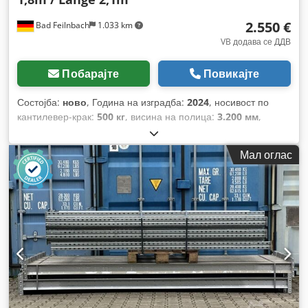
2.550 €
Bad Feilnbach
1.033 km
VB додава се ДДВ
Побарајте
Повикајте
Состојба:
ново
, Година на изградба:
2024
, носивост по
кантилевер-крак:
500 кг
, висина на полица:
3.200 мм
,
вкупна должина:
2.100 мм
, вкупна висина:
3.200 мм
,
разстояние между оси:
1.000 мм
, носивост по држач:
2.500
Мал оглас
кг
,