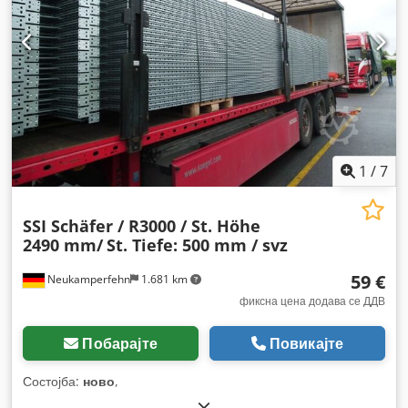
1
/
7
SSI Schäfer / R3000 / St. Höhe
2490 mm/
St. Tiefe: 500 mm / svz
59 €
Neukamperfehn
1.681 km
фиксна цена додава се ДДВ
Побарајте
Повикајте
Состојба:
ново
,