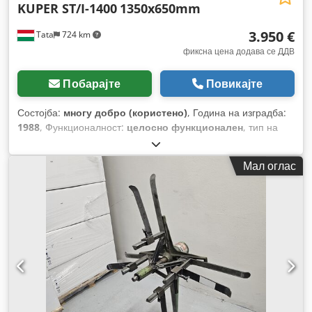
KUPER ST/I-1400
1350x650mm
3.950 €
Tata
724 km
фиксна цена додава се ДДВ
Побарајте
Повикајте
Состојба:
многу добро (користено)
, Година на изградба:
1988
, Функционалност:
целосно функционален
, тип на
влезен струја:
трифазен
, максимална висина на
производот:
650 мм
, максимална должина на производот:
Мал оглас
3.000 мм
, максимална ширина на производот:
1.350 мм
,
вкупна тежина:
2.300 кг
, влезна фреквенција:
50 Hz
,
номинална моќност:
59 kW (80,22 коњски сили)
,
температура:
220 °C
, ширина на премин:
1.400 мм
,