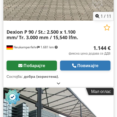
1
/
11
Dexion P 90 / St.: 2.500 x 1.100
mm/
Tr. 3.000 mm / 15,540 lfm.
1.144 €
Neukamperfehn
1.681 km
фиксна цена додава се ДДВ
Побарајте
Повикајте
Состојба:
добра (користена)
,
Мал оглас