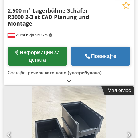
2.500 m² Lagerbühne Schäfer
R3000 2-3 st
CAD Planung und
Montage
Aumühle
960 km
Информации за
Повикајте
цената
Состојба:
речиси како ново (употребувано)
,
Мал оглас