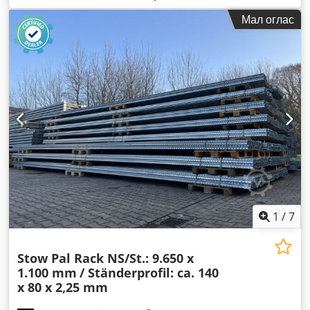
Мал оглас
1
/
7
Stow Pal Rack NS/St.: 9.650 x
1.100 mm
/ Ständerprofil: ca. 140
x 80 x 2,25 mm