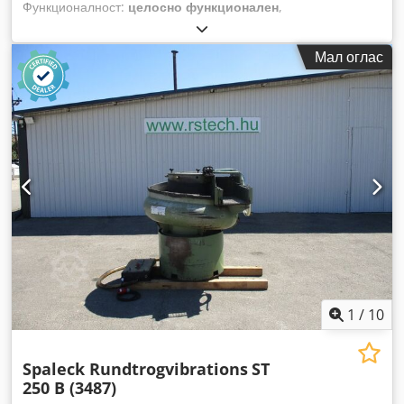
Функционалност:
целосно функционален
,
Мал оглас
1
/
10
Spaleck Rundtrogvibrations
ST
250 B (3487)