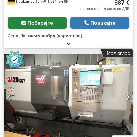
387 €
Neukamperfehn
1.681 km
фиксна цена додава се ДДВ
Побарајте
Повикајте
Состојба:
многу добро (користено)
,
Мал оглас