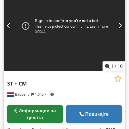
1
/
10
ST + CM
Babberich
1.645 km
Информации за
Повикајте
цената