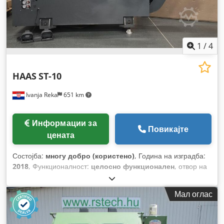
1
/
4
HAAS
ST-10
Ivanja Reka
651 km
Информации за
Повикајте
цената
Состојба:
многу добро (користено)
, Година на изградба:
2018
, Функционалност:
целосно функционален
, отвор на
вретеното:
44 мм
, максимална брзина на вретеното:
6.000
обр/мин
, должина на напојување оска X:
200 мм
, должина
Мал оглас
на подавање по Z-оска:
406 мм
, нос шпиндела:
A2-5
,
Опрема:
документација / прирачник
,