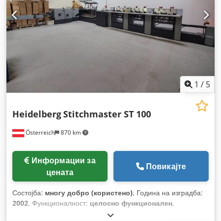
1
/
5
Heidelberg
Stitchmaster ST 100
Österreich
870 km
Информации за
Повикајте
цената
Состојба:
многу добро (користено)
, Година на изградба:
2002
, Функционалност:
целосно функционален
,