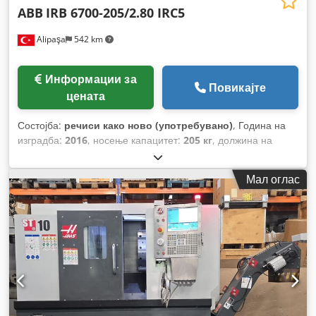
ABB
IRB 6700-205/2.80 IRC5
Alipaşa
542 km
Информации за
Повикајте
цената
Состојба:
речиси како ново (употребувано)
, Година на
изградба:
2016
, носење капацитет:
205 кг
, должина на
раката:
2.800 мм
,
Мал оглас