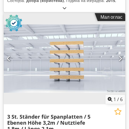
Состојба:
добра (користена)
, Година на изградба:
2015
,
Мал оглас
1
/
6
3 St. Ständer für Spanplatten / 5
Ebenen
Höhe 3,2m / Nutztiefe
1,8m / Länge 2,1m