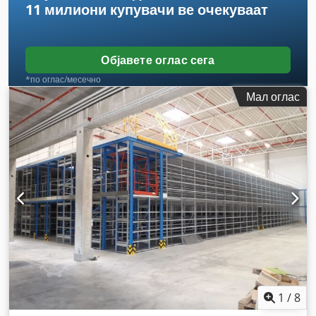
11 милиони купувачи
ве очекуваат
Објавете оглас сега
*по оглас/месечно
Мал оглас
1
/
8