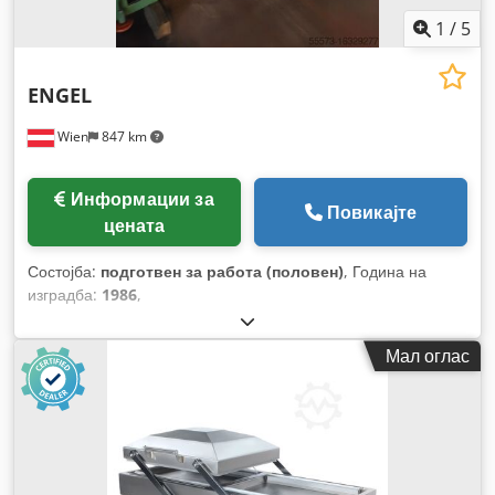
1
/
5
ENGEL
Wien
847 km
Информации за
Повикајте
цената
Состојба:
подготвен за работа (половен)
, Година на
изградба:
1986
,
Мал оглас