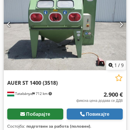
1
/
9
AUER
ST 1400 (3518)
2.900 €
Tatabánya
712 km
фиксна цена додава се ДДВ
Побарајте
Повикајте
Состојба:
подготвен за работа (половен)
,