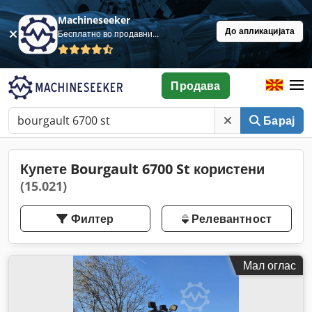
Machineseeker
До апликацијата
Бесплатно во продавница
Продава
Барај
Купете Bourgault 6700 St користени
(15.021)
Филтер
Релевантност
Мал оглас