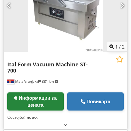
1
/
2
Ital Form
Vacuum Machine ST-
700
Mala Vranjska
381 km
Информации за
Повикајте
цената
Состојба:
ново
,