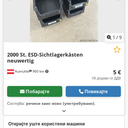
1
/
9
2000 St. ESD-Sichtlagerkästen
neuwertig
5 €
Aumühle
960 km
VB додава се ДДВ
Побарајте
Повикајте
Состојба:
речиси како ново (употребувано)
,
Откријте уште користени машини