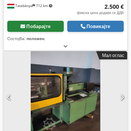
2.500 €
Tatabánya
712 km
фиксна цена додава се ДДВ
Побарајте
Повикајте
Состојба:
половен
,
Мал оглас