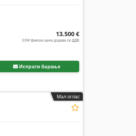
13.500 €
EXW фиксна цена додава се ДДВ
Испрати барање
Мал оглас