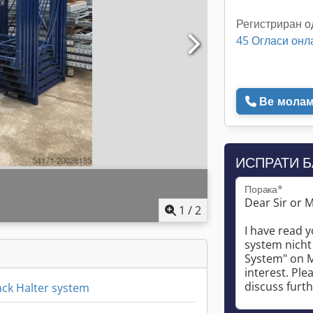
Регистриран о
45 Огласи онл
Ве молам 
ИСПРАТИ 
Порака*
1
/
2
ack Halter system