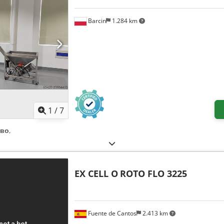
Barcin
1.284 km
1
/
7
ово
,
EX CELL O
ROTO FLO 3225
Fuente de Cantos
2.413 km