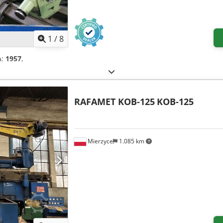
1
/
8
а:
1957
,
RAFAMET KOB-125
KOB-125
Mierzyce
1.085 km