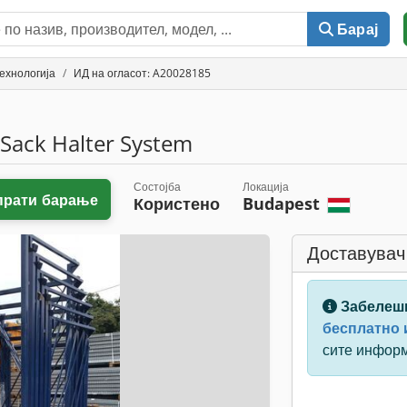
Барај
ехнологија
ИД на огласот: A20028185
Sack Halter System
Состојба
Локација
прати барање
Користено
Budapest
Доставувач
Забелеш
бесплатно и
сите инфор