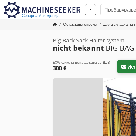
Северна Македонија
Складишна опрема
Друга складишна т
Big Back Sack Halter system
nicht bekannt
BIG BAG 
EXW фиксна цена додава се ДДВ
Ис
300 €