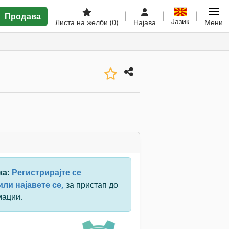
Продава
Јазик
Листа на желби
(0)
Најава
Мени
ка:
Регистрирајте се
ли најавете се,
за пристап до
мации.