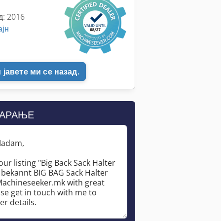
д: 2016
ајн
јавете ми се назад.
БАРАЊЕ