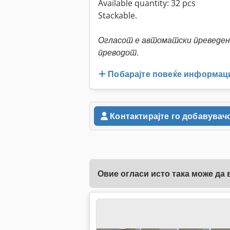
Available quantity: 32 pcs
Stackable.
Огласот е автоматски преведен.
преводот.
Побарајте повеќе информац
Контактирајте го добавувач
Овие огласи исто така може да 