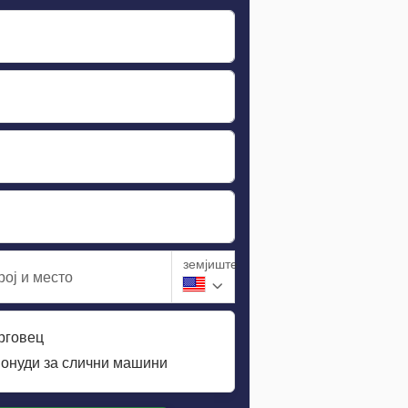
земјиште
ој и место
трговец
понуди за слични машини