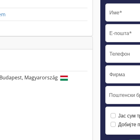
Име*
tem
Е-пошта*
Телефон
Фирма
 Budapest, Magyarország
Поштенски бр
Јас сум 
Добијте 