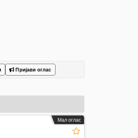
и
Пријави оглас
Мал оглас