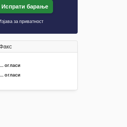
Испрати барање
Изјава за приватност
Факс
... огласи
... огласи