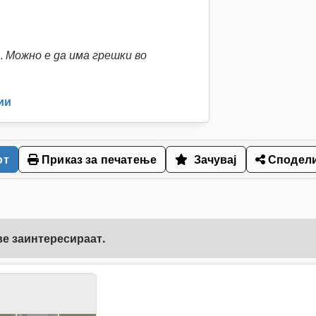
 Можно е да има грешки во
ии
от
Приказ за печатење
Зачувај
Сподел
ве заинтересираат.