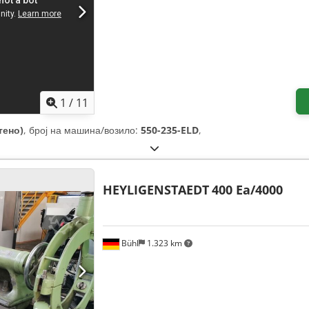
1
/
11
тено)
, број на машина/возило:
550-235-ELD
,
HEYLIGENSTAEDT
400 Ea/4000
Bühl
1.323 km