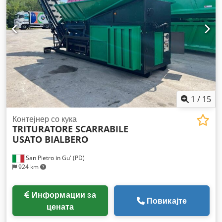
1
/
15
Контејнер со кука
TRITURATORE SCARRABILE
USATO BIALBERO
San Pietro in Gu' (PD)
924 km
Информации за
Повикајте
цената