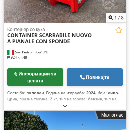
1
/
8
Контејнер со кука
CONTAINER SCARRABILE NUOVO
A PIANALE CON SPONDE
San Pietro in Gu' (PD)
924 km
Информации за
Повикајте
цената
Состојба:
половен
, Година на изградба:
2024
, боја:
сиво-
црна
, празна тежина:
2 кг
, тип на гориво:
бензин
, тип на
пренос:
механички
,
Мал оглас