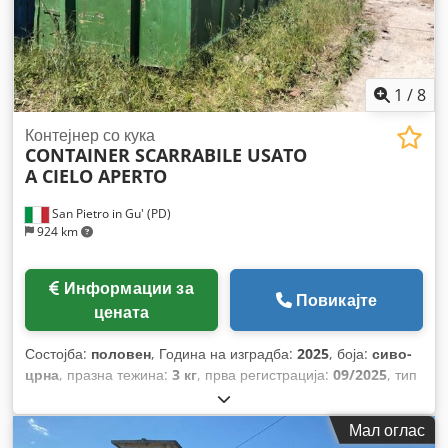
1
/
8
Контејнер со кука
CONTAINER SCARRABILE USATO
A CIELO APERTO
San Pietro in Gu' (PD)
924 km
Информации за
Повикајте
цената
Состојба:
половен
, Година на изградба:
2025
, боја:
сиво-
црна
, празна тежина:
3 кг
, прва регистрација:
09/2025
, тип
на гориво:
бензин
, тип на пренос:
механички
,
Мал оглас