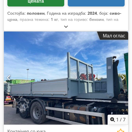
цената
Состојба:
половен
, Година на изградба:
2024
, боја:
сиво-
црна
, празна тежина:
1 кг
, тип на гориво:
бензин
, тип на
пренос:
механички
,
Мал оглас
1
/
7
Контејнер со кука