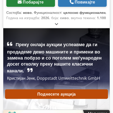
Побарајте
Повикајте
Состојба:
ново
, Функционалност:
целосно функционален
,
Година на изградба:
2026
, боја:
сиво
, вкупна тежина:
1.100
кг
, ширина на товарниот простор:
2.400 мм
, должина на
товарниот простор:
6.000 мм
, висина на просторот за
товарење:
2.700 мм
, Опрема:
клима уред, осветлување
,
Преку онлајн аукции успеавме да ги
продадеме демо машините и примени во
замена побрзо и со поголем меѓународен
досег отколку преку нашите класични
канали.
Кристијан Јенк, Doppstadt Umwelttechnik GmbH
Поднесете аукција