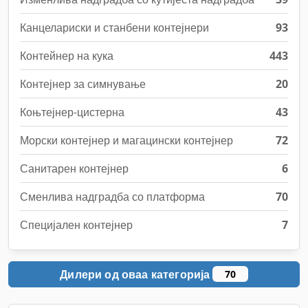
Канцелариски и станбени контејнери
93
Контейнер на кука
443
Контејнер за симнување
20
Коњтејнер-цистерна
43
Морски контејнер и магацински контејнер
72
Санитарен контејнер
6
Сменлива надградба со платформа
70
Специјален контејнер
7
Дилери од оваа категорија
70