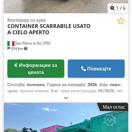
1
/
6
Контејнер со кука
CONTAINER SCARRABILE USATO
A CIELO APERTO
San Pietro in Gu' (PD)
924 km
Информации за
Повикајте
цената
Состојба:
половен
, Година на изградба:
2026
, боја:
сиво-
црна
, празна тежина:
3 кг
, прва регистрација:
05/2026
, тип
на гориво:
бензин
, тип на пренос:
механички
,
Мал оглас