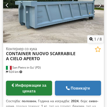
1
/
8
Контејнер со кука
CONTAINER NUOVO SCARRABILE
A CIELO APERTO
San Pietro in Gu' (PD)
924 km
Информации за
Повикајте
цената
Состојба:
половен
, Година на изградба:
2024
, боја:
сиво-
црна
, празна тежина:
1 кг
, тип на гориво:
бензин
, тип на