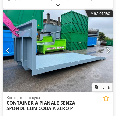
пренос:
механички
,
Мал оглас
1
/
16
Контејнер со кука
CONTAINER A PIANALE SENZA
SPONDE CON CODA A ZERO P