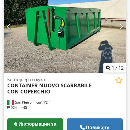
1
/
12
Контејнер со кука
CONTAINER NUOVO SCARRABILE
CON COPERCHIO
San Pietro in Gu' (PD)
924 km
Информации за
Повикајте