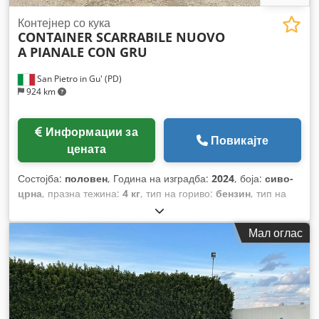
Контејнер со кука
CONTAINER SCARRABILE NUOVO
A PIANALE CON GRU
San Pietro in Gu' (PD)
924 km
Информации за
Повикајте
цената
Состојба:
половен
, Година на изградба:
2024
, боја:
сиво-
црна
, празна тежина:
4 кг
, тип на гориво:
бензин
, тип на
пренос:
механички
,
Мал оглас