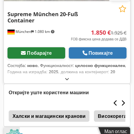
Supreme München
20-Fuß
Container
1.850 €
München
1.080 km
1.925 €
FOB фиксна цена додава се ДДВ
Побарајте
Повикајте
Состојба:
ново
, Функционалност:
целосно функционален
,
Година на изградба:
2025
, должина на контејнерот:
20
стопа
,
Откријте уште користени машини
Халски и магацински кранови
Високорегале
Мал оглас