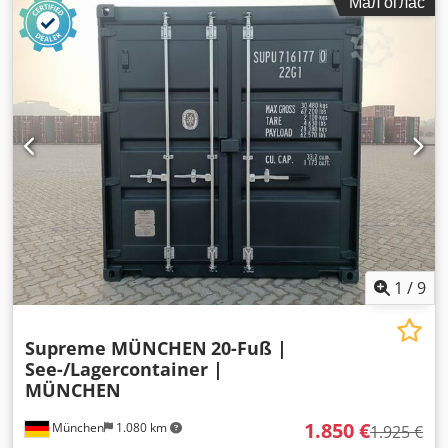
Мал оглас
1
/
9
Supreme MÜNCHEN
20-Fuß |
See-/Lagercontainer |
MÜNCHEN
1.850 €
München
1.080 km
1.925 €