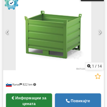
1
/
14
Kanal
822 km
Информации за
Повикајте
цената