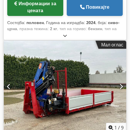
Информации за
Повикајте
цената
Состојба:
половен
, Година на изградба:
2024
, боја:
сиво-
црна
, празна тежина:
2 кг
, тип на гориво:
бензин
, тип на
пренос:
механички
,
Мал оглас
1
/
9