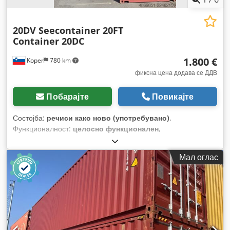
20DV Seecontainer 20FT
Container 20DC
1.800 €
Koper
780 km
фиксна цена додава се ДДВ
Побарајте
Повикајте
Состојба:
речиси како ново (употребувано)
,
Функционалност:
целосно функционален
,
Мал оглас