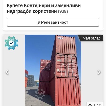
Купете Контејнери и заменливи
надградби користени
(938)
Релевантност
Мал оглас
1
/
6