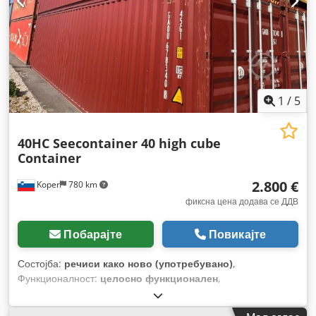
1
/
5
40HC Seecontainer 40 high cube
Container
2.800 €
Koper
780 km
фиксна цена додава се ДДВ
Побарајте
Повикајте
Состојба:
речиси како ново (употребувано)
,
Функционалност:
целосно функционален
,