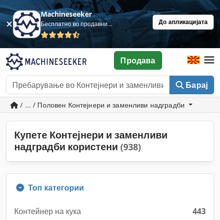
Machineseeker
До апликацијата
Бесплатно во продавница
Продава
Барај
/ ... / Половен Контејнери и заменливи надградби
Купете Контејнери и заменливи
надградби користени
(938)
Топ категории
Контейнер на кука
443