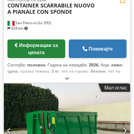
CONTAINER SCARRABILE NUOVO
A PIANALE CON SPONDE
San Pietro in Gu' (PD)
924 km
Информации за
Повикајте
цената
Состојба:
половен
, Година на изградба:
2026
, боја:
сиво-
црна
, празна тежина:
2 кг
, тип на гориво:
бензин
, тип на
пренос:
механички
,
Мал оглас