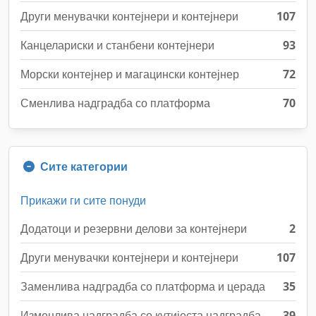
Други менувачки контејнери и контејнери
107
Канцелариски и станбени контејнери
93
Морски контејнер и магацински контејнер
72
Сменлива надградба со платформа
70
Сите категории
Прикажи ги сите понуди
Додатоци и резервни делови за контејнери
2
Други менувачки контејнери и контејнери
107
Заменлива надградба со платформа и церада
35
Изменлива надградба со кутијеста надградба
39