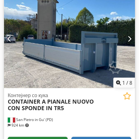
1
/
8
Контејнер со кука
CONTAINER A PIANALE NUOVO
CON SPONDE IN TR5
San Pietro in Gu' (PD)
924 km