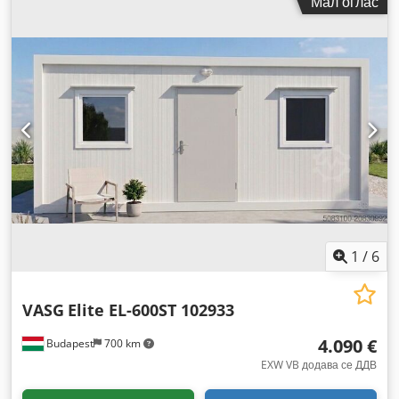
Мал оглас
1
/
6
VASG
Elite EL-600ST 102933
4.090 €
Budapest
700 km
EXW VB додава се ДДВ