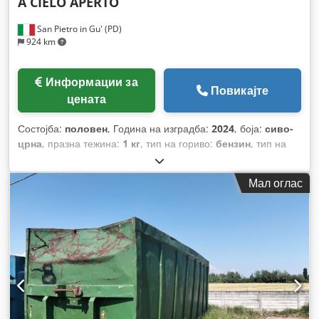
A CIELO APERTO
San Pietro in Gu' (PD)
924 km
Информации за
Повикајте
цената
Состојба:
половен
, Година на изградба:
2024
, боја:
сиво-
црна
, празна тежина:
1 кг
, тип на гориво:
бензин
, тип на
пренос:
механички
,
Мал оглас