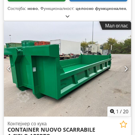
Состојба:
ново
, Функционалност:
целосно функционален
,
Мал оглас
1
/
20
Контејнер со кука
CONTAINER NUOVO SCARRABILE