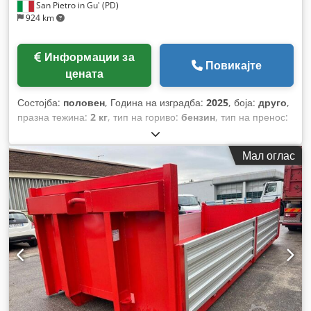
San Pietro in Gu' (PD)
924 km
Информации за
Повикајте
цената
Состојба:
половен
, Година на изградба:
2025
, боја:
друго
,
празна тежина:
2 кг
, тип на гориво:
бензин
, тип на пренос:
друго
,
Мал оглас