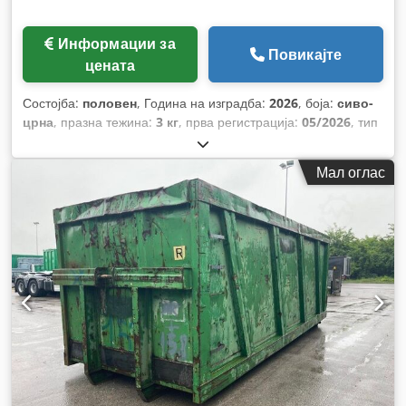
Информации за
Повикајте
цената
Состојба:
половен
, Година на изградба:
2026
, боја:
сиво-
црна
, празна тежина:
3 кг
, прва регистрација:
05/2026
, тип
на гориво:
бензин
, тип на пренос:
механички
,
Мал оглас