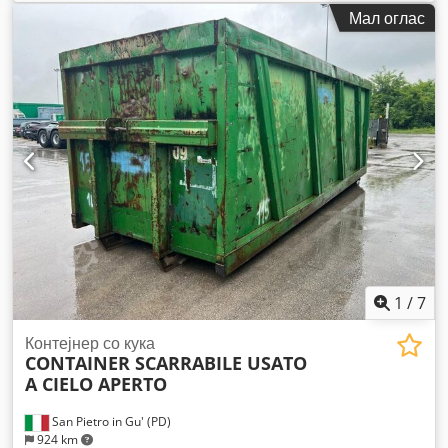
Мал оглас
1
/
7
Контејнер со кука
CONTAINER SCARRABILE USATO
A CIELO APERTO
San Pietro in Gu' (PD)
924 km