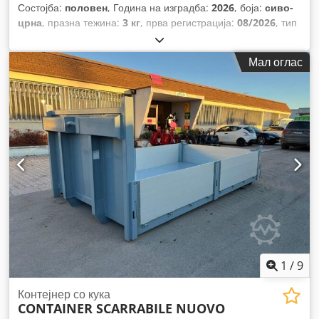
Состојба:
половен
, Година на изградба:
2026
, боја:
сиво-
црна
, празна тежина:
3 кг
, прва регистрација:
08/2026
, тип
на гориво:
бензин
, тип на пренос:
механички
,
Мал оглас
1
/
9
Контејнер со кука
CONTAINER SCARRABILE NUOVO