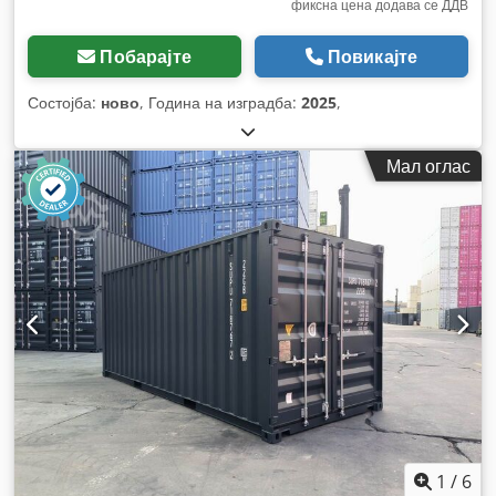
фиксна цена додава се ДДВ
Побарајте
Повикајте
Состојба:
ново
, Година на изградба:
2025
,
Мал оглас
1
/
6