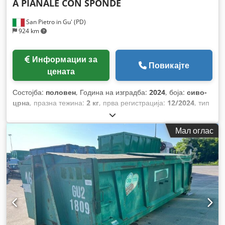
A PIANALE CON SPONDE
San Pietro in Gu' (PD)
924 km
Информации за
Повикајте
цената
Состојба:
половен
, Година на изградба:
2024
, боја:
сиво-
црна
, празна тежина:
2 кг
, прва регистрација:
12/2024
, тип
на гориво:
бензин
, тип на пренос:
механички
,
Мал оглас