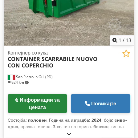
1
/
13
Контејнер со кука
CONTAINER SCARRABILE NUOVO
CON COPERCHIO
San Pietro in Gu' (PD)
924 km
Информации за
Повикајте
цената
Состојба:
половен
, Година на изградба:
2024
, боја:
сиво-
црна
, празна тежина:
3 кг
, тип на гориво:
бензин
, тип на
пренос:
механички
,