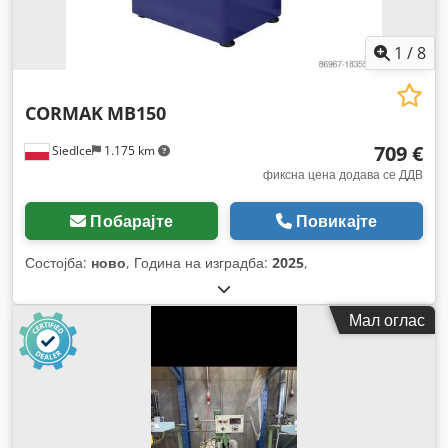
1
/
8
CORMAK
MB150
709 €
Siedlce
1.175 km
фиксна цена додава се ДДВ
Побарајте
Повикајте
Состојба:
ново
, Година на изградба:
2025
,
Мал оглас