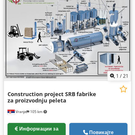
1
/
21
Construction project SRB
fabrike
za proizvodnju peleta
Vranje
105 km
Информации за
Повикајте