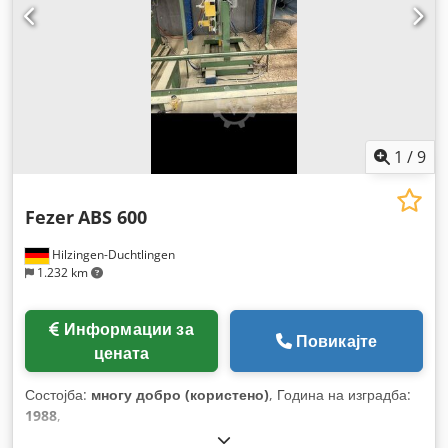
1
/
9
Fezer
ABS 600
Hilzingen-Duchtlingen
1.232 km
Информации за
Повикајте
цената
Состојба:
многу добро (користено)
, Година на изградба:
1988
,