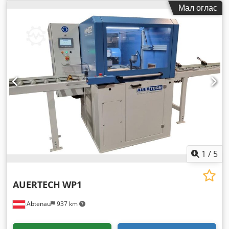
16.000 мм
, работна ширина:
450 мм
, Опрема:
Мал оглас
безбедносна светлосна завеса
,
1
/
5
AUERTECH
WP1
Abtenau
937 km