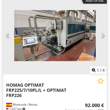
Мал оглас
1
/
4
HOMAG
OPTIMAT
FRP225/7/10PL/L + OPTIMAT
FRP226
92.000 €
Montcada i Reixac
1.627 km