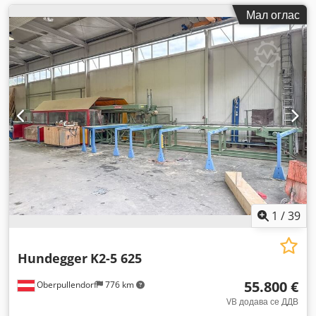
Мал оглас
1
/
39
Hundegger
K2-5 625
55.800 €
Oberpullendorf
776 km
VB додава се ДДВ