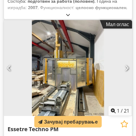
Состојба:
подготвен за работа (половен)
, Година на
изградба:
2007
, Функционалност:
целосно функционален
,
Мал оглас
1
/
21
Зачувај пребарување
Essetre
Techno PM