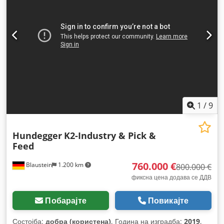
1
/
9
Hundegger
K2-Industry & Pick &
Feed
760.000 €
Blaustein
1.200 km
800.000 €
фиксна цена додава се ДДВ
Побарајте
Повикајте
Состојба:
добра (користена)
, Година на изградба:
2019
,