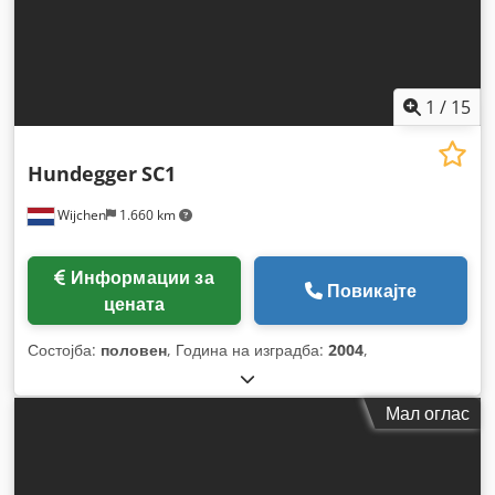
1
/
15
Hundegger
SC1
Wijchen
1.660 km
Информации за
Повикајте
цената
Состојба:
половен
, Година на изградба:
2004
,
Мал оглас