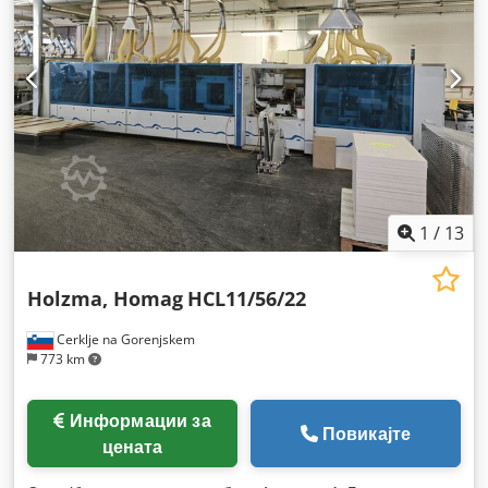
1
/
13
Holzma, Homag
HCL11/56/22
Cerklje na Gorenjskem
773 km
Информации за
Повикајте
цената