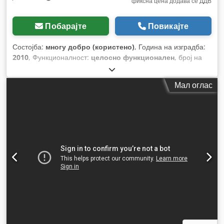
фиксна цена додава се ДДВ
Побарајте
Повикајте
Состојба:
многу добро (користено)
, Година на изградба:
2010
, Функционалност:
целосно функционален
, број на
машина/возило:
P260713253
,
Мал оглас