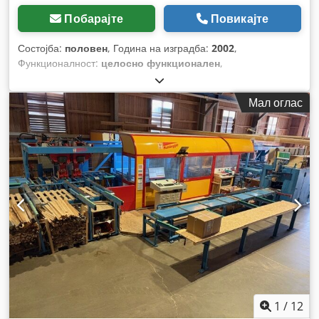
Побарајте
Повикајте
Состојба:
половен
, Година на изградба:
2002
,
Функционалност:
целосно функционален
,
Мал оглас
1
/
12