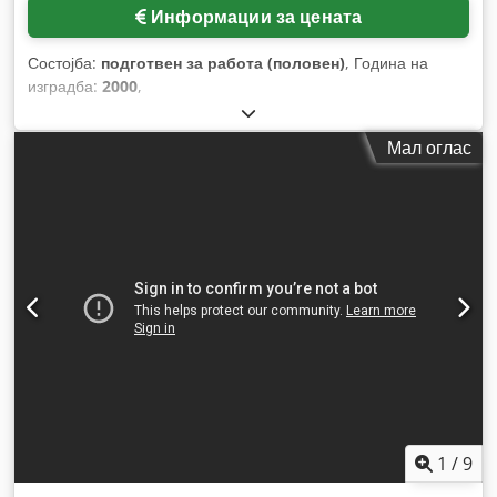
Информации за цената
Состојба:
подготвен за работа (половен)
, Година на
изградба:
2000
,
Мал оглас
1
/
9