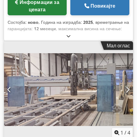
Информации за
Повикајте
цената
Состојба:
ново
, Година на изградба:
2025
, времетраење на
гаранцијата:
12 месеци
, максимална висина на сечење:
120 мм
, максимална ширина на сечење:
200 мм
, моќ:
16
kW (21,75 коњски сили)
, Опрема:
брзина на вртење со
Мал оглас
бесконечно варирање
,
1
/
4