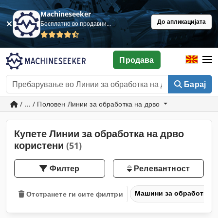
Machineseeker
До апликацијата
Бесплатно во продавница
Продава
Барај
/ ... / Половен Линии за обработка на дрво
Купете Линии за обработка на дрво
користени
(51)
Филтер
Релевантност
Машини за обработка н
Отстранете ги сите филтри