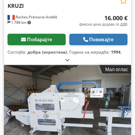
KRUZI
16.000 €
Roches-Prémarie-Andillé
1.788 km
фиксна цена додава се ДДВ
Побарајте
Повикајте
Состојба:
добра (користена)
, Година на изградба:
1994
,
Мал оглас