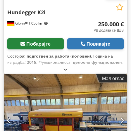
Hundegger
K2i
250.000 €
Glonn
1.056 km
VB додава се ДДВ
Побарајте
Повикајте
Состојба:
подготвен за работа (половен)
, Година на
изградба:
2015
, Функционалност:
целосно функционален
,
број на машина/возило:
12593
, Опрема:
безбедносна
светлосна завеса
,
Мал оглас