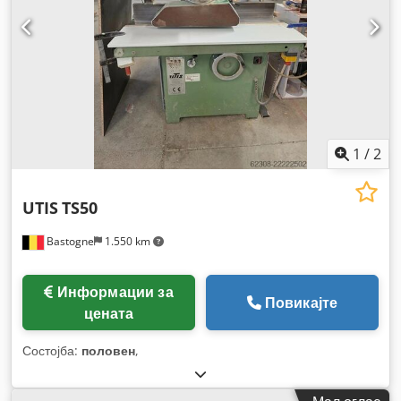
1
/
2
UTIS
TS50
Bastogne
1.550 km
Информации за
Повикајте
цената
Состојба:
половен
,