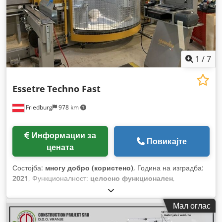
1
/
7
Essetre
Techno Fast
Friedburg
978 km
Информации за
Повикајте
цената
Состојба:
многу добро (користено)
, Година на изградба:
2021
, Функционалност:
целосно функционален
,
Мал оглас