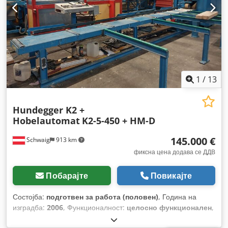
1
/
13
Hundegger K2 +
Hobelautomat
K2-5-450 + HM-D
145.000 €
Schwaig
913 km
фиксна цена додава се ДДВ
Побарајте
Повикајте
Состојба:
подготвен за работа (половен)
, Година на
изградба:
2006
, Функционалност:
целосно функционален
,
максимална ширина на сечење:
450 мм
, работна должина: