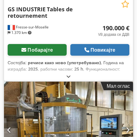
GS INDUSTRIE
Tables de
retournement
190.000 €
Fresse-sur-Moselle
1.370 km
VB додава се ДДВ
Побарајте
Повикајте
Состојба:
речиси како ново (употребувано)
, Година на
изградба:
2025
, работни часови:
25 h
, Функционалност:
целосно функционален
, број на машина/возило:
241115
,
должина на напојување оска X:
40.000 мм
, времетраење на
Мал оглас
гаранцијата:
6 месеци
, вкупна должина:
10.000 мм
, вкупна
висина:
3.350 мм
, тип на влезен струја:
трифазен
, Опрема:
Ознака CE
,