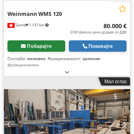
Weinmann
WMS 120
80.000 €
Gams
1.157 km
EXW фиксна цена додава се ДДВ
Побарајте
Повикајте
Состојба:
половен
, Функционалност:
целосно
функционален
,
Мал оглас