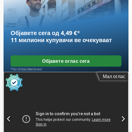
Објавете сега од 4,49 €
*
11 милиони купувачи
ве очекуваат
Објавете оглас сега
*по оглас/месечно
Мал оглас