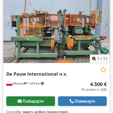
1
/
11
De Pauw International n.v.
4.500 €
Miastko
1.424 km
VB додава се ДДВ
Побарајте
Повикајте
Состојба:
многу добро (користено)
,