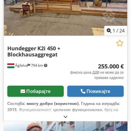
1
/
24
Hundegger
K2i 450 +
Blockhausaggregat
255.000 €
Ágfalva
794 km
фиксна цена ДДВ не може да се
прикаже одделно
Побарајте
Повикајте
Состојба:
многу добро (користено)
, Година на изградба:
2015
, Функционалност:
целосно функционален
, број на
машина/возило:
12636
,