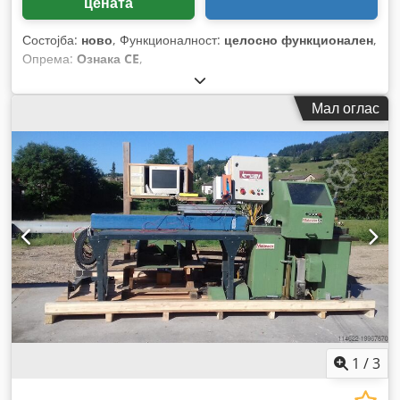
цената
Состојба:
ново
, Функционалност:
целосно функционален
,
Опрема:
Ознака CE
,
Мал оглас
1
/
3