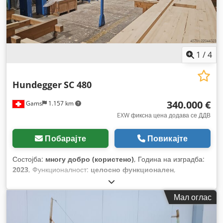
1
/
4
Hundegger
SC 480
340.000 €
Gams
1.157 km
EXW фиксна цена додава се ДДВ
Побарајте
Повикајте
Состојба:
многу добро (користено)
, Година на изградба:
2023
, Функционалност:
целосно функционален
,
Мал оглас