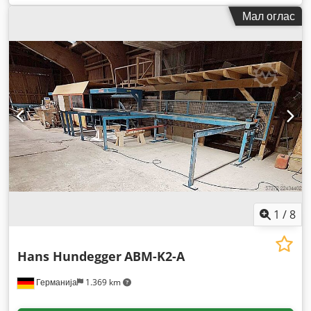
Мал оглас
1
/
8
Hans Hundegger
ABM-K2-A
Германија
1.369 km