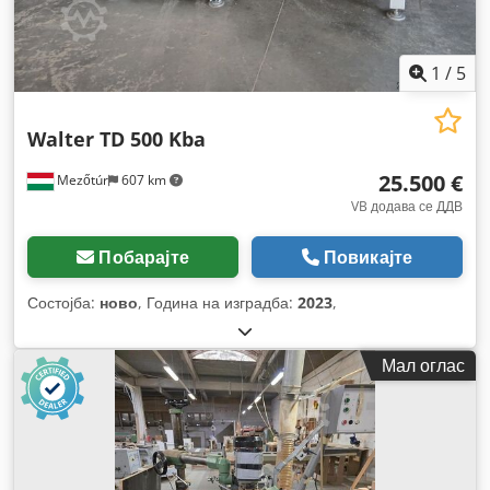
1
/
5
Walter TD 500 Kba
25.500 €
Mezőtúr
607 km
VB додава се ДДВ
Побарајте
Повикајте
Состојба:
ново
, Година на изградба:
2023
,
Мал оглас