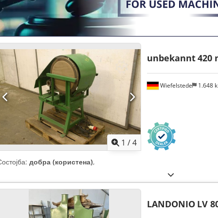
unbekannt
420
Wiefelstede
1.648 
1
/
4
Состојба:
добра (користена)
,
LANDONIO
LV 8