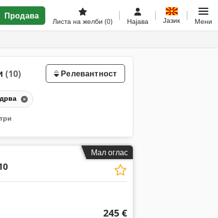
Продава
Јазик
Листа на желби
(0)
Најава
Мени
ни
(10)
Релевантност
 дрва
лтри
Мал оглас
10
245 €