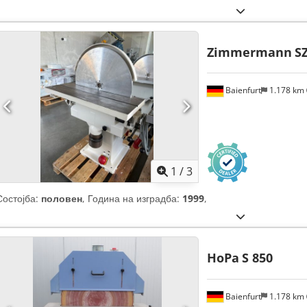
Zimmermann
S
Baienfurt
1.178 km
1
/
3
Состојба:
половен
, Година на изградба:
1999
,
HoPa
S 850
Baienfurt
1.178 km