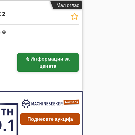
Мал оглас
 2
m
Информации за
цената
Поднесете аукција