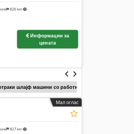
sone
826 km
Информации за
цената
траки шлајф машини со работна ширина 1300–1499 м
Мал оглас
sone
827 km