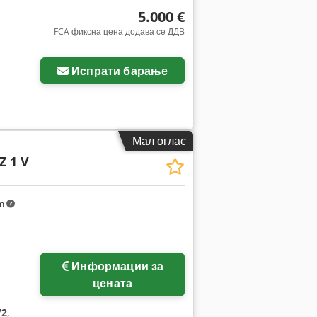
5.000 €
FCA фиксна цена додава се ДДВ
Испрати барање
Мал оглас
Z 1 V
km
Информации за
цената
72
,