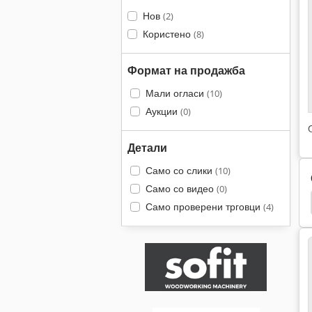
Нов
(2)
Користено
(8)
Формат на продажба
Мали огласи
(10)
Аукции
(0)
Детали
Само со слики
(10)
Само со видео
(0)
а
Диск Екран
Zimmerman
Zimmermann
Само проверени трговци
(4)