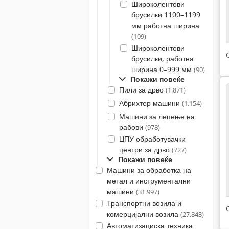
Широколентови
брусилки 1100–1199
мм работна ширина
(109)
Широколентови
брусилки, работна
ширина 0–999 мм
(90)
Покажи повеќе
Пили за дрво
(1.871)
Абрихтер машини
(1.154)
Машини за лепење на
рабови
(978)
ЦПУ обработувачки
центри за дрво
(727)
Покажи повеќе
Машини за обработка на
метал и инструментални
машини
(31.997)
Транспортни возила и
комерцијални возила
(27.843)
Автоматизациска техника