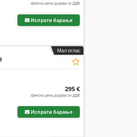
фиксна цена додава се ДДВ
Испрати барање
Мал оглас
9
295 €
фиксна цена додава се ДДВ
Испрати барање