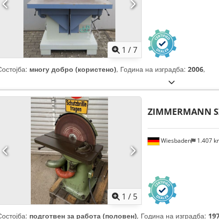
1
/
7
Состојба:
многу добро (користено)
, Година на изградба:
2006
,
ZIMMERMANN
S
Wiesbaden
1.407 
1
/
5
Состојба:
подготвен за работа (половен)
, Година на изградба:
19