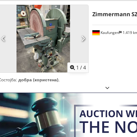
Zimmermann
SZ
Kaufungen
1.419 k
1
/
4
Состојба:
добра (користена)
,