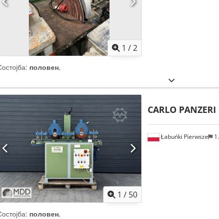
1
/
2
Состојба:
половен
,
CARLO PANZERI
Łabuńki Pierwsze
1
1
/
50
Состојба:
половен
,