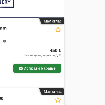
Мал оглас
 mm
km
450 €
фиксна цена додава се ДДВ
Испрати барање
Мал оглас
00