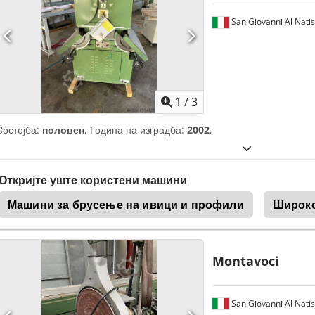
San Giovanni Al Nati
1
/
3
Состојба:
половен
, Година на изградба:
2002
,
Откријте уште користени машини
Машини за брусење на ивици и профили
Широко
Montavoci
San Giovanni Al Nati