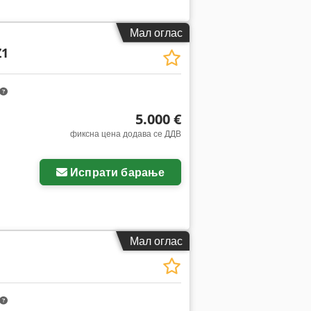
Мал оглас
Z1
5.000 €
фиксна цена додава се ДДВ
Испрати барање
Мал оглас