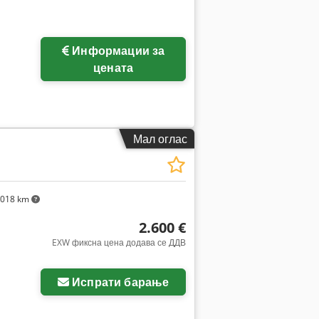
Побарајте повеќе
Информации за
слики
цената
Мал оглас
.018 km
2.600 €
EXW фиксна цена додава се ДДВ
Испрати барање