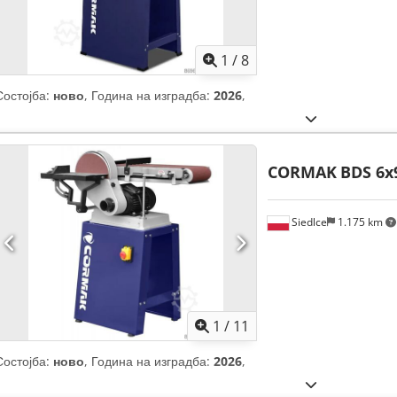
1
/
8
Состојба:
ново
, Година на изградба:
2026
,
CORMAK
BDS 6x
Siedlce
1.175 km
1
/
11
Состојба:
ново
, Година на изградба:
2026
,