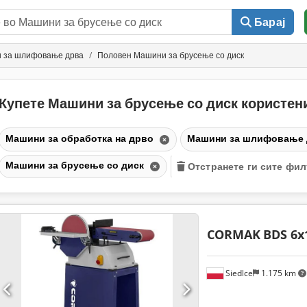
Барај
 за шлифовање дрва
Половен Машини за брусење со диск
Купете Машини за брусење со диск користе
Машини за обработка на дрво
Машини за шлифовање
Машини за брусење со диск
Отстранете ги сите фи
CORMAK
BDS 6x
Siedlce
1.175 km