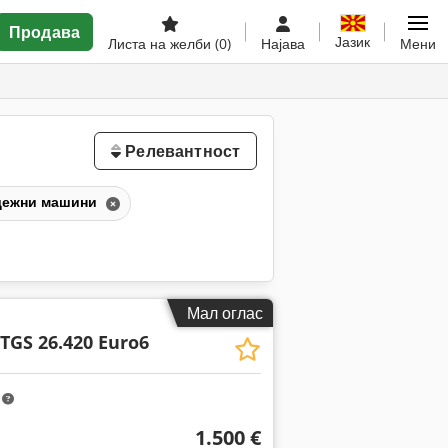
Продава
Јазик
Листа на желби
(0)
Најава
Мени
Релевантност
адежни машини
Мал оглас
TGS 26.420 Euro6
m
1.500 €