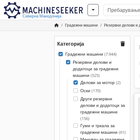
Северна Македонија
Градежни машини
Резервни делови и
Категорија
Градежни машини
(7.944)
Резервни делови и
додатоци за градежни
машини
(525)
Делови за мотор
(2)
Оски
(170)
Други резервни
делови и додатоци за
градежни машини
(156)
Гуми и тркала за
градежни машини
(61)
Менувач за градежни