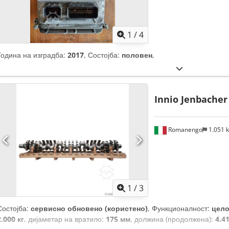
1
/
4
Година на изградба:
2017
, Состојба:
половен
,
Innio Jenbacher
Romanengo
1.051 
1
/
3
Состојба:
сервисно обновено (користено)
, Функционалност:
цело
2.000 кг
, дијаметар на вратило:
175 мм
, должина (продолжена):
4.4