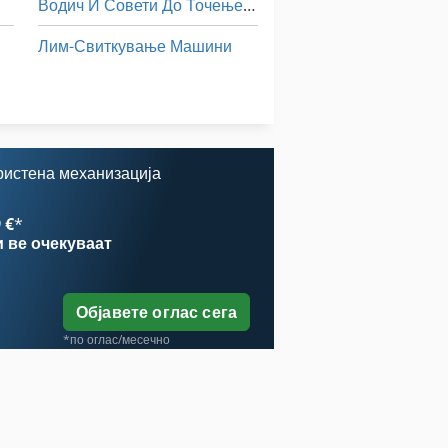
Водич И Совети До Точење Од 500 Мм Вретено
Лим-Свиткување Машини
Статистика На Ent
Тк Градите
ристена механизација
 €
*
и
ве очекуваат
Објавете оглас сега
*по оглас/месечно