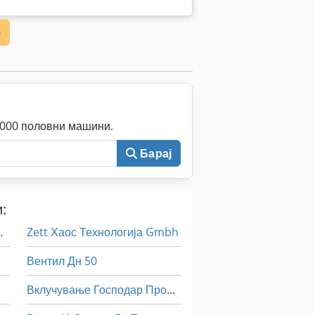
е
0.000 половни машини.
Барај
:
rwerk Gmbh
Zett Хаос Технологија Gmbh
Вентил Дн 50
Вклучување Господар Профит 2