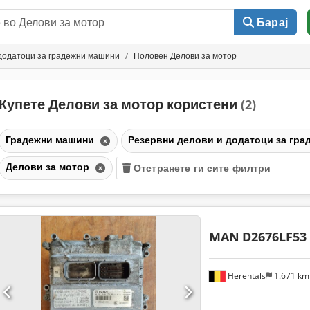
Барај
 додатоци за градежни машини
Половен Делови за мотор
Купете Делови за мотор користени
(2)
Градежни машини
Резервни делови и додатоци за гр
Делови за мотор
Отстранете ги сите филтри
MAN
D2676LF53 
Herentals
1.671 k