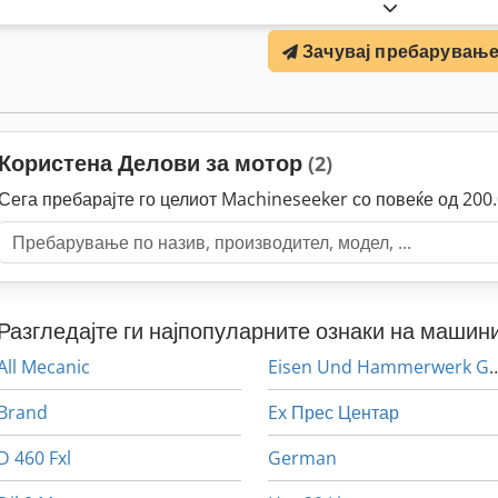
Зачувај пребарувањ
Користена Делови за мотор
(2)
Сега пребарајте го целиот Machineseeker со повеќе од 20
Разгледајте ги најпопуларните ознаки на машини
All Mecanic
Eisen Und Hamme
Brand
Ex Прес Центар
D 460 Fxl
German