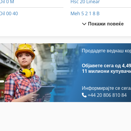
Dil 0 M
Hsc 20 Linear
Dil 00 40
Meh 5 2 1 8 B
Покажи повеќе
Dil 00 M
Mvh 5 1 4 B
Dsd 201
Off-Road Автомобили
Dws 200
Stavostroj Vp 200
Продадете веднаш ко
Dz 750
Tur 560
Објавете сега од 4,49
11 милиони купувач
Информирајте се сега
+44 20 806 810 84