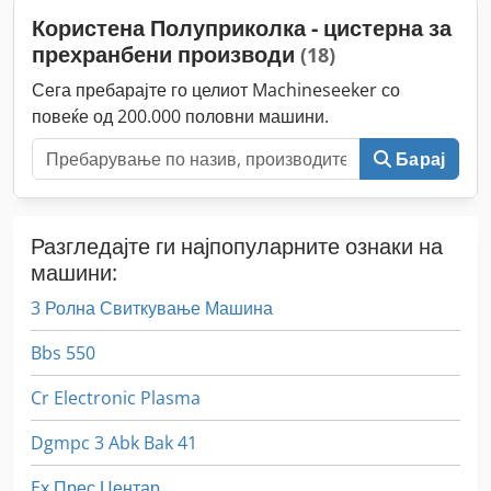
Користена Полуприколка - цистерна за
прехранбени производи
(18)
Сега пребарајте го целиот Machineseeker со
повеќе од 200.000 половни машини.
Барај
Разгледајте ги најпопуларните ознаки на
машини:
3 Ролна Свиткување Машина
Bbs 550
Cr Electronic Plasma
Dgmpc 3 Abk Bak 41
Ex Прес Центар