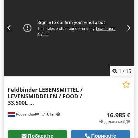
суспензија:
воздух
, големина на гумата:
385/65-R252.5
,
Година на изградба:
1999
, Опрема:
ABS
,
1
/
15
Feldbinder
LEBENSMITTEL /
LEVENSMIDDELEN / FOOD /
33.500L ...
16.985 €
Roosendaal
1.718 km
VB додава се ДДВ
Побарајте
Повикајте