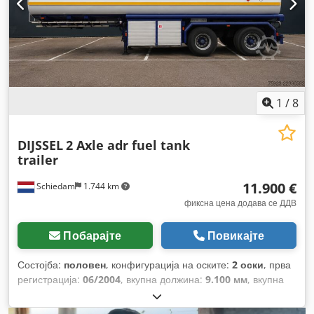
1
/
8
DIJSSEL
2 Axle adr fuel tank
trailer
11.900 €
Schiedam
1.744 km
фиксна цена додава се ДДВ
Побарајте
Повикајте
Состојба:
половен
, конфигурација на оските:
2 оски
, прва
регистрација:
06/2004
, вкупна должина:
9.100 мм
, вкупна
ширина:
2.500 мм
, суспензија:
воздух
, големина на гумата:
425/65 R 22.5
, меѓуоскино растојание:
6.750 мм
, Година на