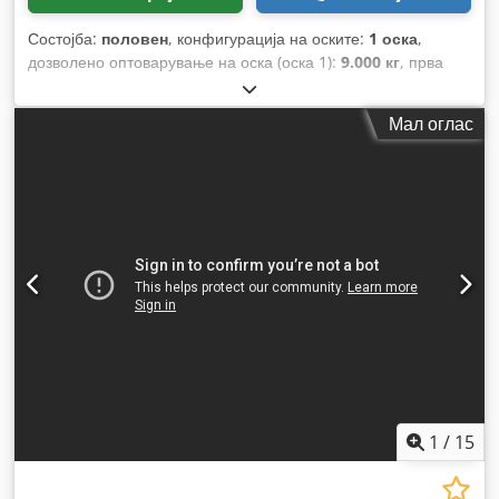
Состојба:
половен
, конфигурација на оските:
1 оска
,
дозволено оптоварување на оска (оска 1):
9.000 кг
, прва
регистрација:
11/1999
, должина на товарниот простор:
11.750 мм
, ширина на товарниот простор:
2.550 мм
, висина
Мал оглас
на просторот за товарење:
3.800 мм
, волумен на товарниот
простор:
34 m³
, вкупна должина:
11.750 мм
, вкупна
ширина:
2.550 мм
, суспензија:
воздух
, големина на гумата:
385/65-R252.5
, Година на изградба:
1999
, Опрема:
ABS
,
1
/
15