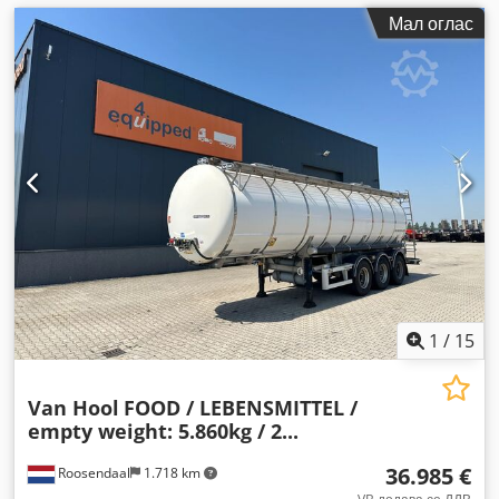
Мал оглас
1
/
15
Van Hool
FOOD / LEBENSMITTEL /
empty weight: 5.860kg / 2...
36.985 €
Roosendaal
1.718 km