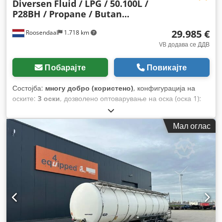
Diversen
Fluid / LPG / 50.100L /
P28BH / Propane / Butan...
29.985 €
Roosendaal
1.718 km
VB додава се ДДВ
Побарајте
Повикајте
Состојба:
многу добро (користено)
, конфигурација на
оските:
3 оски
, дозволено оптоварување на оска (оска 1):
9.000 кг
, дозволено оптоварување на оската (оска 2):
9.000
кг
, дозволено оптоварување на оска (оска 3):
9.000 кг
, прва
Мал оглас
регистрација:
03/2008
, должина на товарниот простор:
13.250 мм
, ширина на товарниот простор:
2.550 мм
, висина
на просторот за товарење:
3.200 мм
, волумен на товарниот
простор:
50 m³
, вкупна должина:
13.250 мм
, вкупна
ширина:
2.550 мм
, вкупна висина:
3.200 мм
, суспензија:
воздух
, големина на гумата:
385/65-R22.5
, боја:
бело
,
Година на изградба:
2008
, Опрема:
ABS
,