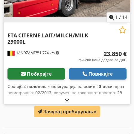
1
/
14
ETA
CITERNE LAIT/MILCH/MILK
29000L
23.850 €
HANDZAME
1.774 km
фиксна цена додава се ДДВ
Побарајте
Повикајте
Состојба:
половен
, конфигурација на оските:
3 оски
, прва
регистрација:
02/2013
, волумен на товарниот простор:
29
m³
, суспензија:
воздух
, големина на гумата:
385/65r22.5
,
меѓуоскино растојание:
1.500 мм
, Година на изградба:
Зачувај пребарување
2012
,