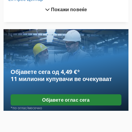
Покажи повеќе
Gkt 60
Hl
Hsc 20 Linear
International 433
International 434
Објавете сега од 4,49 €
*
International 584
11 милиони купувачи
ве очекуваат
International 633
Stavostroj Vp 200
Објавете оглас сега
Stp 3
*по оглас/месечно
Tur 560
Вклучување Господар Профит 2