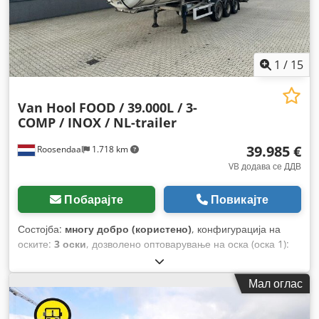
1
/
15
Van Hool
FOOD / 39.000L / 3-
COMP / INOX / NL-trailer
39.985 €
Roosendaal
1.718 km
VB додава се ДДВ
Побарајте
Повикајте
Состојба:
многу добро (користено)
, конфигурација на
оските:
3 оски
, дозволено оптоварување на оска (оска 1):
9.000 кг
, дозволено оптоварување на оската (оска 2):
9.000
кг
, дозволено оптоварување на оска (оска 3):
9.000 кг
, прва
Мал оглас
регистрација:
07/2015
, должина на товарниот простор:
11.150 мм
, ширина на товарниот простор:
2.550 мм
, висина
на просторот за товарење:
3.800 мм
, волумен на товарниот