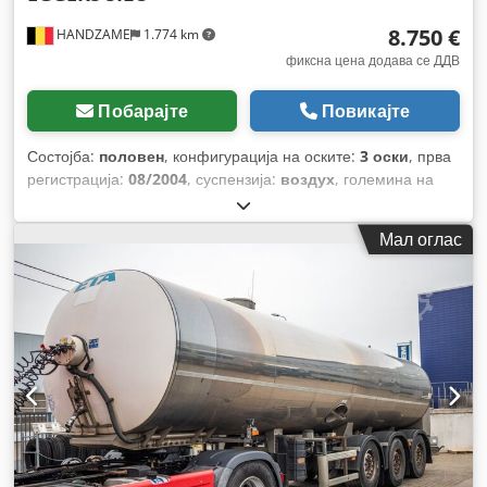
8.750 €
HANDZAME
1.774 km
фиксна цена додава се ДДВ
Побарајте
Повикајте
Состојба:
половен
, конфигурација на оските:
3 оски
, прва
регистрација:
08/2004
, суспензија:
воздух
, големина на
гумата:
445/65R22.5
, меѓуоскино растојание:
1.280 мм
,
Година на изградба:
2004
,
Мал оглас