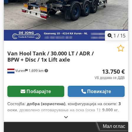
1
/
15
Van Hool
Tank / 30.000 LT / ADR /
BPW + Disc / 1x Lift axle
13.750 €
Vuren
1.699 km
VB додава се ДДВ
Побарајте
Повикајте
Состојба:
добра (користена)
, конфигурација на оските:
3
оски
, дозволено оптоварување на оска (оска 1):
9.000 кг
,
дозволено оптоварување на оската (оска 2):
9.000 кг
,
дозволено оптоварување на оска (оска 3):
9.000 кг
, прва
Мал оглас
регистрација:
10/2007
, волумен на товарниот простор:
30