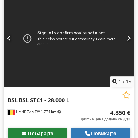
m³
, суспензија:
воздух
, големина на гумата:
385/65R22.5
,
боја:
сребрен
, Година на изградба:
2007
,
1
/
15
BSL
BSL STC1 - 28.000 L
4.850 €
HANDZAME
1.774 km
фиксна цена додава се ДДВ
Побарајте
Повикајте