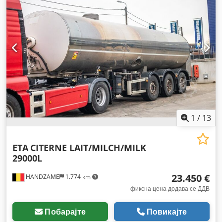
1
/
13
ETA
CITERNE LAIT/MILCH/MILK
29000L
23.450 €
HANDZAME
1.774 km
фиксна цена додава се ДДВ
Побарајте
Повикајте