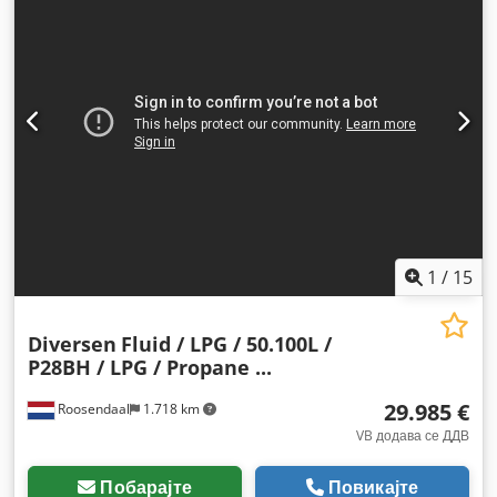
11.750 мм
, вкупна ширина:
2.550 мм
, суспензија:
воздух
,
големина на гумата:
385/65-R252.5
, Година на изградба:
1998
, Опрема:
ABS
,
1
/
15
Diversen
Fluid / LPG / 50.100L /
P28BH / LPG / Propane ...
29.985 €
Roosendaal
1.718 km
VB додава се ДДВ
Побарајте
Повикајте