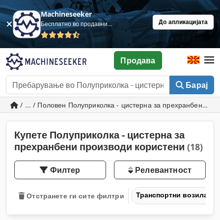
Machineseeker
До апликацијата
Бесплатно во продавница
Продава
Барај
/ ... / Половен Полуприколка - цистерна за прехранбени пр
Купете Полуприколка - цистерна за
прехранбени производи користени
(18)
Филтер
Релевантност
Транспортни возила и 
Отстранете ги сите филтри