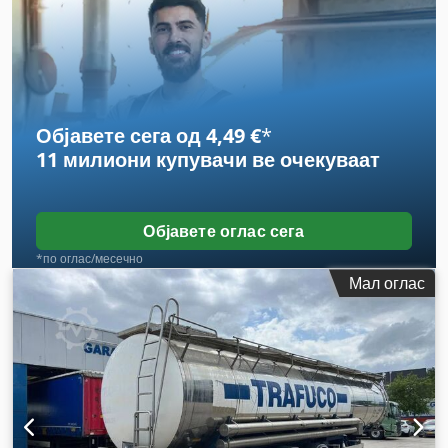
изградба:
2004
, Опрема:
ABS
,
Објавете сега од 4,49 €
*
11 милиони купувачи
ве очекуваат
Објавете оглас сега
*по оглас/месечно
Мал оглас