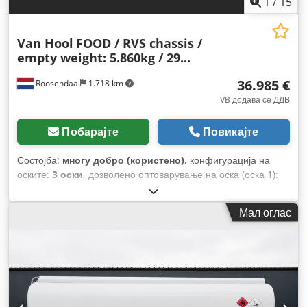
1
/
15
Van Hool
FOOD / RVS chassis /
empty weight: 5.860kg / 29...
36.985 €
Roosendaal
1.718 km
VB додава се ДДВ
Побарајте
Повикајте
Состојба:
многу добро (користено)
, конфигурација на
оските:
3 оски
, дозволено оптоварување на оска (оска 1):
9.000 кг
, дозволено оптоварување на оската (оска 2):
9.000
кг
, дозволено оптоварување на оска (оска 3):
9.000 кг
, прва
Мал оглас
регистрација:
05/2014
, должина на товарниот простор:
11.150 мм
, ширина на товарниот простор:
2.550 мм
, висина
на просторот за товарење:
3.800 мм
, волумен на товарниот
простор:
30 m³
, вкупна должина:
10.430 мм
, вкупна
ширина:
2.550 мм
, суспензија:
воздух
, големина на гумата:
385/65-R252.5
, меѓуоскино растојание:
7.160 мм
, Година на
изградба:
2014
, Опрема:
ABS
,