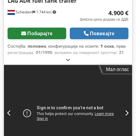
LAG
ADR fuel tank trailer
4.900 €
Schiedam
1.744 km
фиксна цена додава се ДДВ
Побарајте
Повикајте
Состојба:
половен
, конфигурација на оските:
1 оска
, прва
регистрација:
01/1990
, волумен на товарниот простор:
21
m³
, суспензија:
воздух
, големина на гумата:
445/65 R 22.5
,
меѓуоскино растојание:
5.000 мм
, Година на изградба:
Мал оглас
1990
, Опрема:
ABS
,