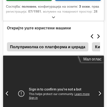
Состојба:
половен
, конфигурација на оските:
3 оски
, прва
регистрација:
07/1981
, волумен на товарниот простор:
28
m³
, суспензија:
челик
, големина на гумата:
385/65R22,5
,
меѓуоскино растојание:
1.350 мм
, Година на изградба:
1981
,
Откријте уште користени машини
и
Полуприколка со платформа и церада
Кипер
Мал оглас