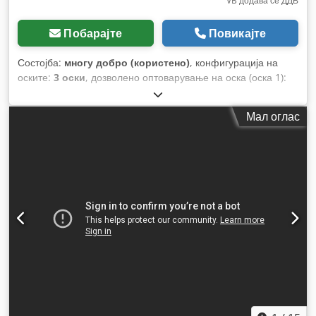
VB додава се ДДВ
Побарајте
Повикајте
Состојба:
многу добро (користено)
, конфигурација на
оските:
3 оски
, дозволено оптоварување на оска (оска 1):
9.000 кг
, дозволено оптоварување на оската (оска 2):
9.000
кг
, дозволено оптоварување на оска (оска 3):
9.000 кг
, прва
Мал оглас
регистрација:
05/2014
, должина на товарниот простор:
11.150 мм
, ширина на товарниот простор:
2.550 мм
, висина
на просторот за товарење:
3.800 мм
, волумен на товарниот
простор:
30 m³
, вкупна должина:
10.430 мм
, вкупна
ширина:
2.550 мм
, суспензија:
воздух
, големина на гумата:
385/65-R252.5
, меѓуоскино растојание:
7.160 мм
, Година на
изградба:
2014
, Опрема:
ABS
,