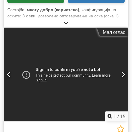
Состојба:
многу добро (користено)
, конфигурација на
оските:
3 оски
, дозволено оптоварување на оска (оска 1):
9.000 кг
, дозволено оптоварување на оската (оска 2):
9.000
кг
, дозволено оптоварување на оска (оска 3):
9.000 кг
, прва
Мал оглас
регистрација:
03/2008
, должина на товарниот простор:
13.250 мм
, ширина на товарниот простор:
2.550 мм
, висина
на просторот за товарење:
3.200 мм
, волумен на товарниот
простор:
50 m³
, вкупна должина:
13.250 мм
, вкупна
ширина:
2.550 мм
, вкупна висина:
3.200 мм
, суспензија:
воздух
, големина на гумата:
385/65-R22.5
, боја:
бело
,
Година на изградба:
2008
, Опрема:
ABS
,
1
/
15