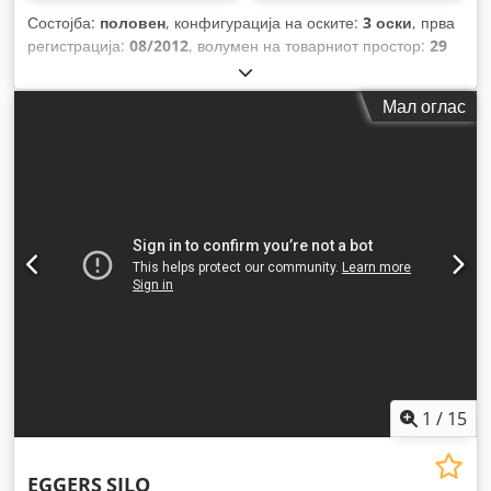
Состојба:
половен
, конфигурација на оските:
3 оски
, прва
регистрација:
08/2012
, волумен на товарниот простор:
29
m³
, суспензија:
воздух
, големина на гумата:
385/65r22.5
,
меѓуоскино растојание:
1.500 мм
, Година на изградба:
Мал оглас
2012
,
1
/
15
EGGERS
SILO