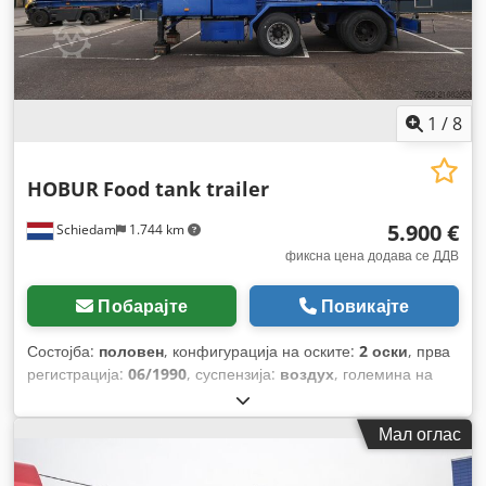
1
/
8
HOBUR
Food tank trailer
5.900 €
Schiedam
1.744 km
фиксна цена додава се ДДВ
Побарајте
Повикајте
Состојба:
половен
, конфигурација на оските:
2 оски
, прва
регистрација:
06/1990
, суспензија:
воздух
, големина на
гумата:
11 R 22.5
, Година на изградба:
1990
,
Мал оглас