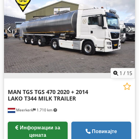
простор:
39 m³
, вкупна должина:
11.590 мм
, вкупна
ширина:
2.550 мм
, суспензија:
друго
, големина на гумата:
385/65 R22,5
, меѓуоскино растојание:
7.810 мм
, Година на
изградба:
2015
, Опрема:
ABS
,
1
/
15
MAN
TGS TGS 470 2020 + 2014
LAKO T344 MILK TRAILER
Meerkerk
1.710 km
Информации за
Повикајте
цената