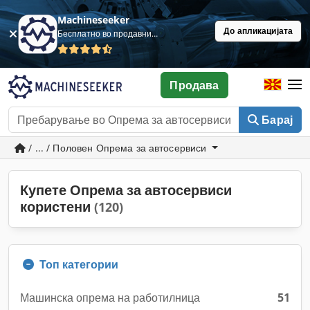
Machineseeker
До апликацијата
Бесплатно во продавница
Продава
Барај
/ ... / Половен Опрема за автосервиси
Купете Опрема за автосервиси
користени
(120)
Топ категории
Машинска опрема на работилница
51