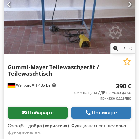
1
/
10
Gummi-Mayer
Teilewaschgerät /
Teilewaschtisch
390 €
Weilburg
1.435 km
фиксна цена ДДВ не може да се
прикаже одделно
Побарајте
Повикајте
Состојба:
добра (користена)
, Функционалност:
целосно
функционален
,