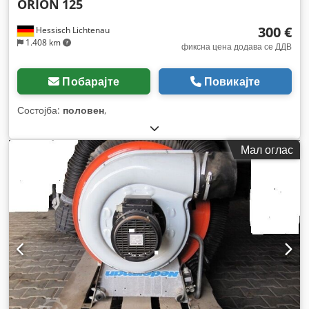
ORION
125
300 €
Hessisch Lichtenau
1.408 km
фиксна цена додава се ДДВ
Побарајте
Повикајте
Состојба:
половен
,
Мал оглас