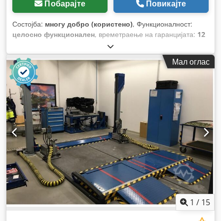
Побарајте
Повикајте
Состојба:
многу добро (користено)
, Функционалност:
целосно функционален
, времетраење на гаранцијата:
12
месеци
, вкупна ширина:
1.050 мм
, вкупна должина:
1.690
мм
, вкупна висина:
2.170 мм
,
Мал оглас
1
/
15