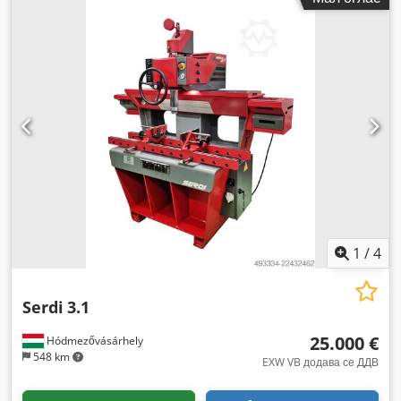
1
/
4
Serdi
3.1
25.000 €
Hódmezővásárhely
548 km
EXW VB додава се ДДВ