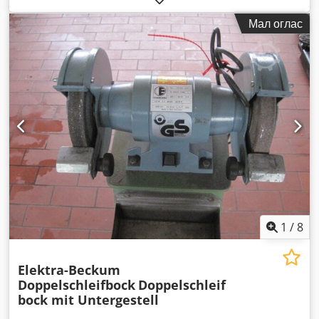
Мал оглас
1
/
8
Elektra-Beckum
Doppelschleifbock
Doppelschleif
bock mit Untergestell