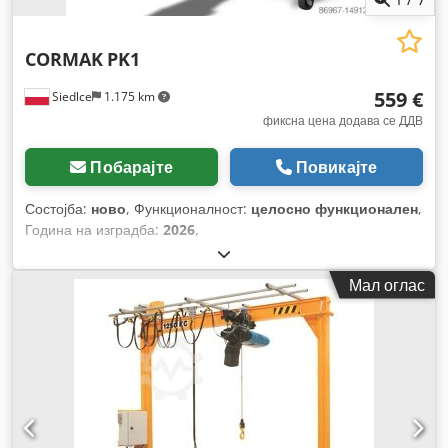
CORMAK
PK1
559 €
Siedlce
1.175 km
фиксна цена додава се ДДВ
Побарајте
Повикајте
Состојба:
ново
, Функционалност:
целосно функционален
,
Година на изградба:
2026
,
Мал оглас