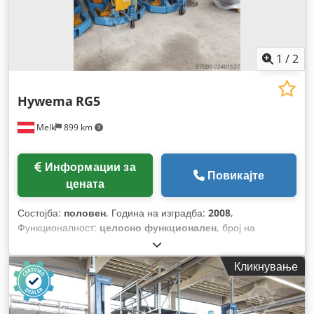
1
/
2
Hywema
RG5
Melk
899 km
Информации за
Повикајте
цената
Состојба:
половен
, Година на изградба:
2008
,
Функционалност:
целосно функционален
, број на
машина/возило:
43600
, носење капацитет:
5.000 кг
,
Кликнување