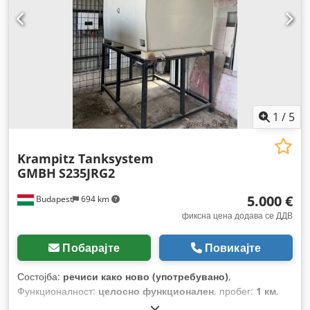
1
/
5
Krampitz Tanksystem
GMBH
S235JRG2
5.000 €
Budapest
694 km
фиксна цена додава се ДДВ
Побарајте
Повикајте
Состојба:
речиси како ново (употребувано)
,
Функционалност:
целосно функционален
, пробег:
1 км
,
тип на гориво:
дизел
, вкупна тежина:
1.000 кг
, запремнина