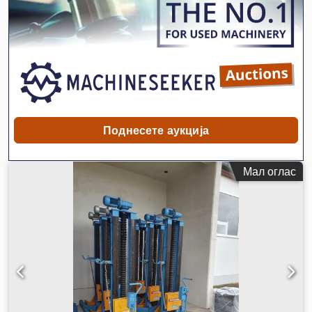
Поднесете аукција
Мал оглас