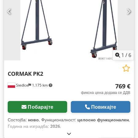
1
/
6
CORMAK
PK2
769 €
Siedlce
1.175 km
фиксна цена додава се ДДВ
Побарајте
Повикајте
Состојба:
ново
, Функционалност:
целосно функционален
,
Година на изградба:
2026
,