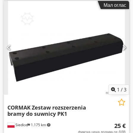
Мал оглас
1
/
3
CORMAK
Zestaw rozszerzenia
bramy do suwnicy PK1
25 €
Siedlce
1.175 km
фиксна цена додава се ДДВ