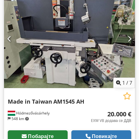
1
/
7
Made in Taiwan
AM1545 AH
20.000 €
Hódmezővásárhely
548 km
EXW VB додава се ДДВ
Побарајте
Повикајте