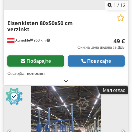
1
/
12
Eisenkisten 80x50x50 cm
verzinkt
49 €
Aumühle
960 km
фиксна цена додава се ДДВ
Побарајте
Повикајте
Состојба:
половен
,
Мал оглас