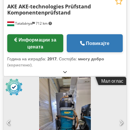
AKE AKE-technologies
Prüfstand
Komponentenprüfstand
Tatabánya
712 km
Информации за
Повикајте
цената
Година на изградба:
2017
, Состојба:
многу добро
(користено)
,
Мал оглас