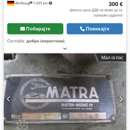
300 €
Weilburg
1.435 km
фиксна цена ДДВ не може да се
прикаже одделно
Побарајте
Повикајте
Состојба:
добра (користена)
,
Мал оглас