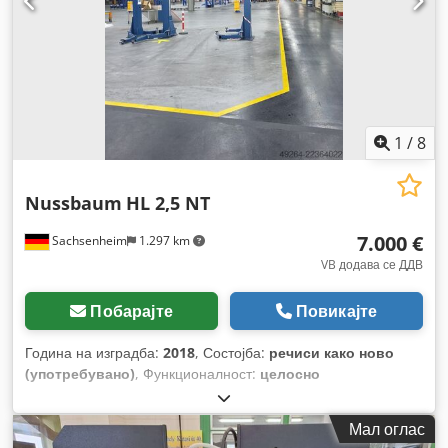
1
/
8
Nussbaum
HL 2,5 NT
7.000 €
Sachsenheim
1.297 km
VB додава се ДДВ
Побарајте
Повикајте
Година на изградба:
2018
, Состојба:
речиси како ново
(употребувано)
, Функционалност:
целосно
функционален
,
Мал оглас