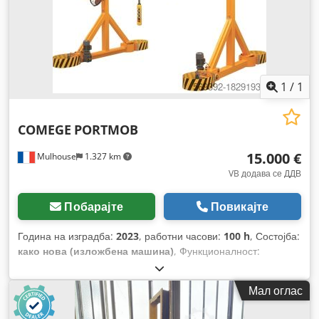
1
/
1
COMEGE
PORTMOB
15.000 €
Mulhouse
1.327 km
VB додава се ДДВ
Побарајте
Повикајте
Година на изградба:
2023
, работни часови:
100 h
, Состојба:
како нова (изложбена машина)
, Функционалност:
целосно функционален
, носење капацитет:
1.600 кг
,
Мал оглас