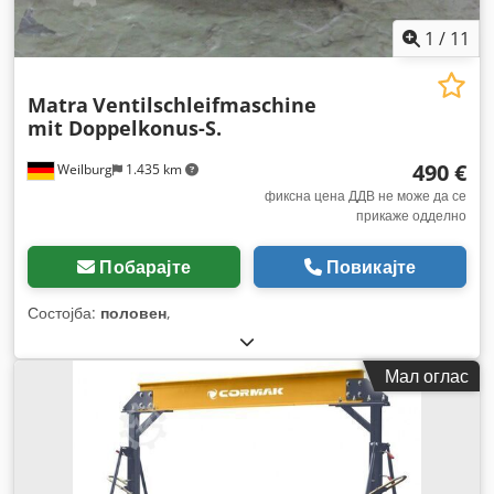
1
/
11
Matra
Ventilschleifmaschine
mit Doppelkonus-S.
490 €
Weilburg
1.435 km
фиксна цена ДДВ не може да се
прикаже одделно
Побарајте
Повикајте
Состојба:
половен
,
Мал оглас