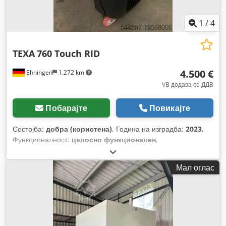
1
/
4
TEXA
760 Touch RID
4.500 €
Ehningen
1.272 km
VB додава се ДДВ
Побарајте
Повикајте
Состојба:
добра (користена)
, Година на изградба:
2023
,
Функционалност:
целосно функционален
,
Мал оглас