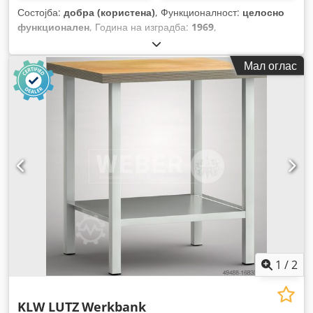
Состојба:
добра (користена)
, Функционалност:
целосно
функционален
, Година на изградба:
1969
,
Мал оглас
1
/
2
KLW LUTZ
Werkbank