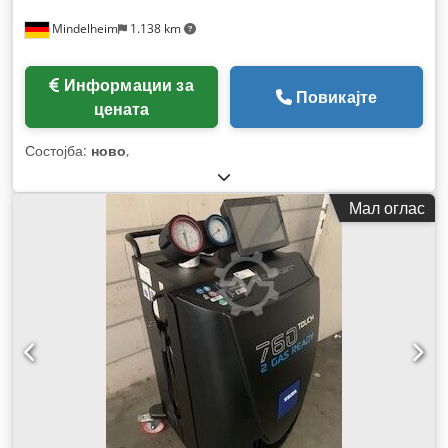
Mindelheim
1.138 km
Информации за
Повикајте
цената
Состојба:
ново
,
Мал оглас