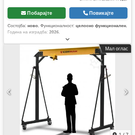
Побарајте
Повикајте
Состојба:
ново
, Функционалност:
целосно функционален
,
Година на изградба:
2026
,
Мал оглас
1
/
7