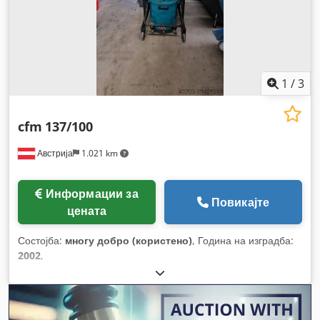
1
/
3
cfm
137/100
Австрија
1.021 km
Информации за
Повикајте
цената
Состојба:
многу добро (користено)
, Година на изградба:
2002
,