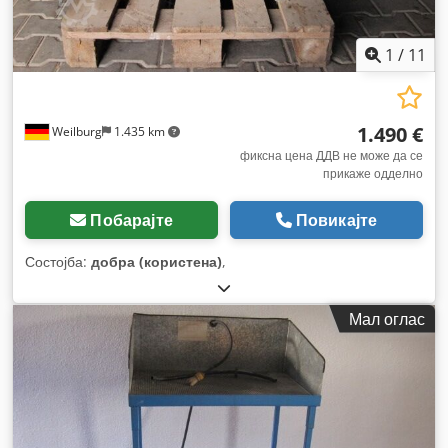
1
/
11
1.490 €
Weilburg
1.435 km
фиксна цена ДДВ не може да се
прикаже одделно
Побарајте
Повикајте
Состојба:
добра (користена)
,
Мал оглас