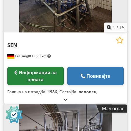
1
/
15
SEN
Freising
1.090 km
Информации за
Повикајте
цената
Година на изградба:
1986
, Состојба:
половен
,
Мал оглас