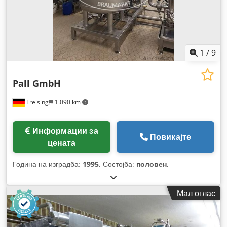
1
/
9
Pall GmbH
Freising
1.090 km
Информации за
Повикајте
цената
Година на изградба:
1995
, Состојба:
половен
,
Мал оглас