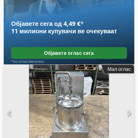
Објавете сега од 4,49 €
*
11 милиони купувачи
ве очекуваат
Објавете оглас сега
*по оглас/месечно
Мал оглас