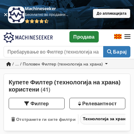
Machineseeker
До апликацијата
Бесплатно во продавница
Продава
Барај
/ ... / Половен Филтер (технологија на храна)
Купете Филтер (технологија на храна)
користени
(41)
Филтер
Релевантност
Технологија за храна
Отстранете ги сите филтри