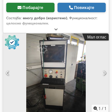
Побарајте
Повикајте
Состојба:
многу добро (користено)
, Функционалност:
целосно функционален
,
Мал оглас
1
/
1