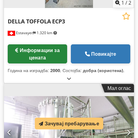
1
/
2
DELLA TOFFOLA
ECP3
Estavayer
1.320 km
Информации за
Повикајте
цената
Година на изградба:
2000
, Состојба:
добра (користена)
,
Мал оглас
Зачувај пребарување