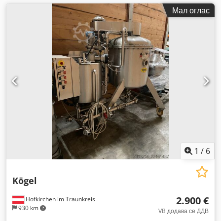
Мал оглас
1
/
6
Kögel
2.900 €
Hofkirchen im Traunkreis
930 km
VB додава се ДДВ