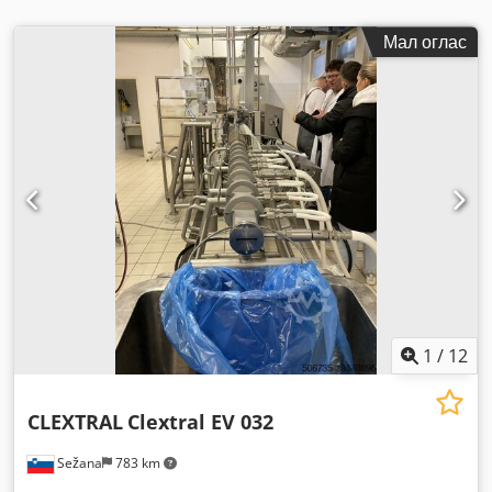
Мал оглас
1
/
12
CLEXTRAL
Clextral EV 032
Sežana
783 km