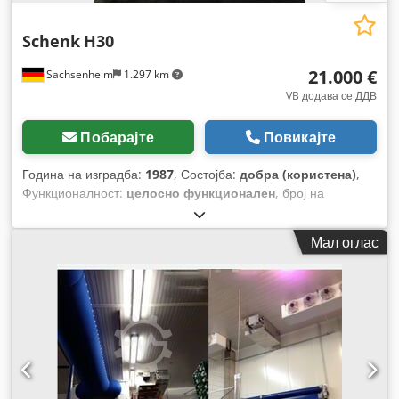
Schenk
H30
21.000 €
Sachsenheim
1.297 km
VB додава се ДДВ
Побарајте
Повикајте
Година на изградба:
1987
, Состојба:
добра (користена)
,
Функционалност:
целосно функционален
, број на
машина/возило:
RMUW2258
,
Мал оглас