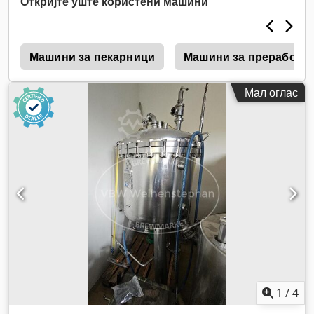
Откријте уште користени машини
работен притисок:
6 греда
,
z
Машини за пекарници
Машини за преработка
Мал оглас
1
/
4