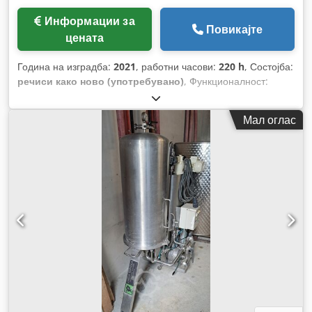
Информации за
Повикајте
цената
Година на изградба:
2021
, работни часови:
220 h
, Состојба:
речиси како ново (употребувано)
, Функционалност:
целосно функционален
, број на машина/возило:
B144
,
Мал оглас