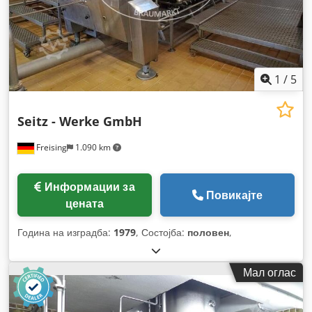
1
/
5
Seitz - Werke GmbH
Freising
1.090 km
Информации за
Повикајте
цената
Година на изградба:
1979
, Состојба:
половен
,
Мал оглас