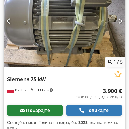
1
/
5
Siemens
75 kW
3.900 €
Bystrzyca
1.093 km
фиксна цена додава се ДДВ
Побарајте
Повикајте
Состојба:
ново
, Година на изградба:
2023
, вкупна тежина:
570 кг
,