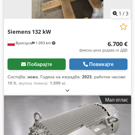
1
/
3
Siemens
132 kW
6.700 €
Bystrzyca
1.093 km
фиксна цена додава се ДДВ
Побарајте
Повикајте
Состојба:
ново
, Година на изградба:
2023
, работни часови:
10 h
, вкупна тежина:
1.090 кг
,
Мал оглас