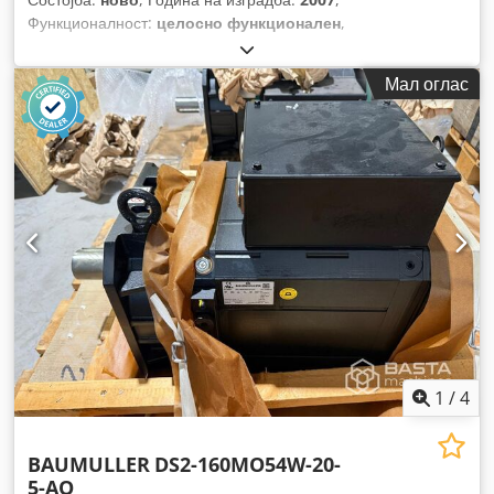
Функционалност:
целосно функционален
,
Мал оглас
1
/
4
BAUMULLER
DS2-160MO54W-20-
5-AO