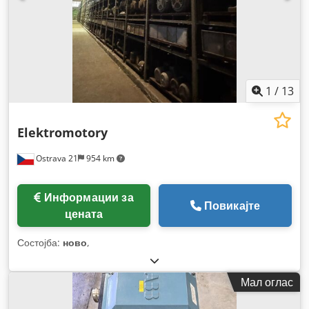
1
/
13
Elektromotory
Ostrava 21
954 km
Информации за
Повикајте
цената
Состојба:
ново
,
Мал оглас