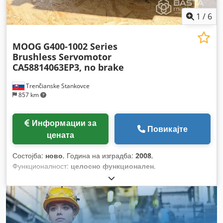
1
/
6
MOOG
G400-1002 Series
Brushless Servomotor
CA58814063EP3, no brake
Trenčianske Stankovce
857 km
Информации за
Повикајте
цената
Состојба:
ново
, Година на изградба:
2008
,
Функционалност:
целосно функционален
,