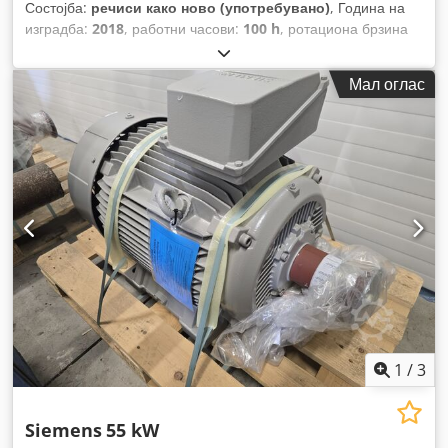
Состојба:
речиси како ново (употребувано)
, Година на
изградба:
2018
, работни часови:
100 h
, ротациона брзина
(мин.):
2.982 обр/мин
, влезен напон:
500 V
,
Мал оглас
1
/
3
Siemens
55 kW