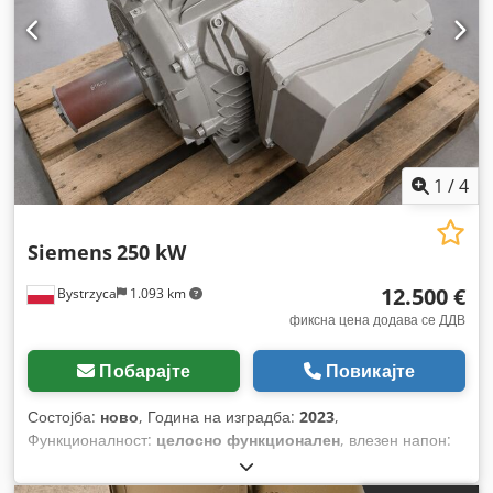
1
/
4
Siemens
250 kW
12.500 €
Bystrzyca
1.093 km
фиксна цена додава се ДДВ
Побарајте
Повикајте
Состојба:
ново
, Година на изградба:
2023
,
Функционалност:
целосно функционален
, влезен напон:
400 V
, вкупна тежина:
1.530 кг
,