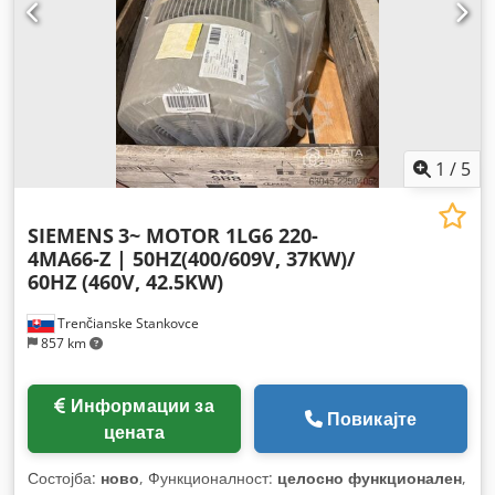
1
/
5
SIEMENS
3~ MOTOR 1LG6 220-
4MA66-Z | 50HZ(400/609V, 37KW)/
60HZ (460V, 42.5KW)
Trenčianske Stankovce
857 km
Информации за
Повикајте
цената
Состојба:
ново
, Функционалност:
целосно функционален
,