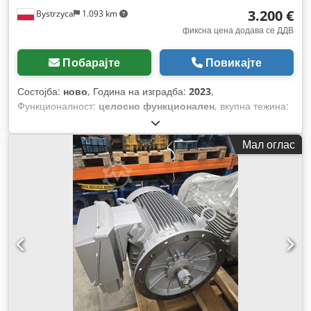
3.200 €
Bystrzyca
1.093 km
фиксна цена додава се ДДВ
Побарајте
Повикајте
Состојба:
ново
, Година на изградба:
2023
,
Функционалност:
целосно функционален
, вкупна тежина:
490 кг
,
Мал оглас