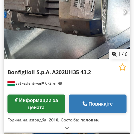
1
/
6
Bonfiglioli S.p.A.
A202UH35 43.2
Székesfehérvár
672 km
Информации за
Повикајте
цената
Година на изградба:
2010
, Состојба:
половен
,