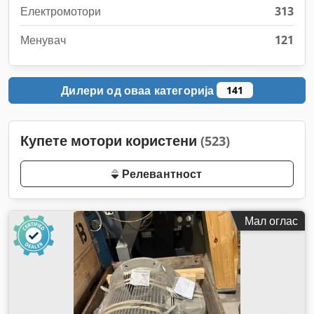
Електромотори
313
Менувач
121
Дилери од оваа категорија
141
Купете мотори користени
(523)
Релевантност
Мал оглас