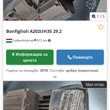
1
/
5
Bonfiglioli
A202UH35 29,2
Székesfehérvár
672 km
Информации за
Повикајте
цената
Година на изградба:
2010
, Состојба:
добра (користена)
,
Мал оглас