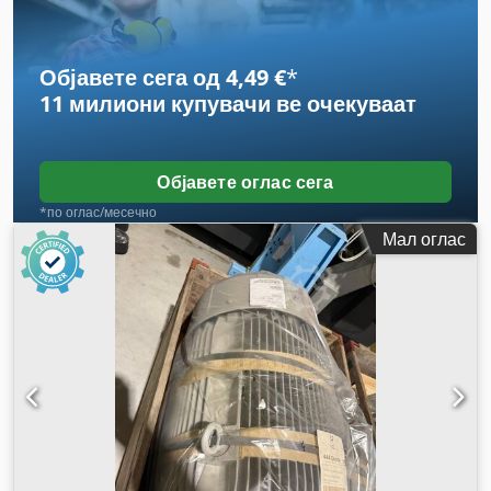
Објавете сега од 4,49 €
*
11 милиони купувачи
ве очекуваат
Објавете оглас сега
*по оглас/месечно
Мал оглас