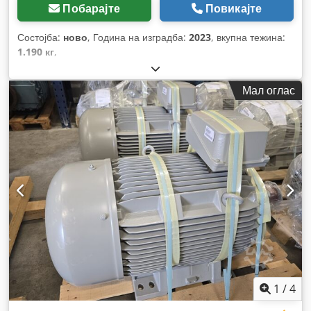
Побарајте
Повикајте
Состојба:
ново
, Година на изградба:
2023
, вкупна тежина:
1.190 кг
,
Мал оглас
1
/
4