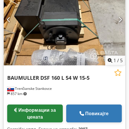
1
/
5
BAUMULLER
DSF 160 L 54 W 15-5
Trenčianske Stankovce
857 km
Информации за
Повикајте
цената
Состојба:
ново
, Година на изградба:
2007
,