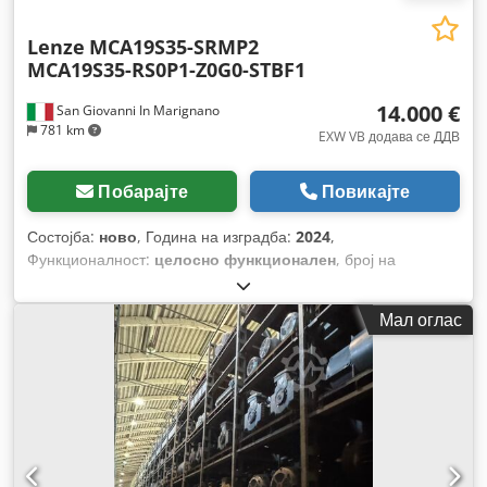
Lenze
MCA19S35-SRMP2
MCA19S35-RS0P1-Z0G0-STBF1
14.000 €
San Giovanni In Marignano
781 km
EXW VB додава се ДДВ
Побарајте
Повикајте
Состојба:
ново
, Година на изградба:
2024
,
Функционалност:
целосно функционален
, број на
машина/возило:
2413
, ротациона брзина (мин.):
3.510 обр/
мин
, влезен напон:
390 V
, влезен струја:
29 A
, тип на
Мал оглас
влезен струја:
трифазен
, вкупна тежина:
115 кг
, вртежен
момент:
36 Nm
, тип на ладење:
воздух
, тип на заштита (IP
код):
IP54
,