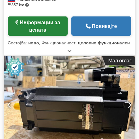
857 km
Информации за
Повикајте
цената
Состојба:
ново
, Функционалност:
целосно функционален
,
Мал оглас