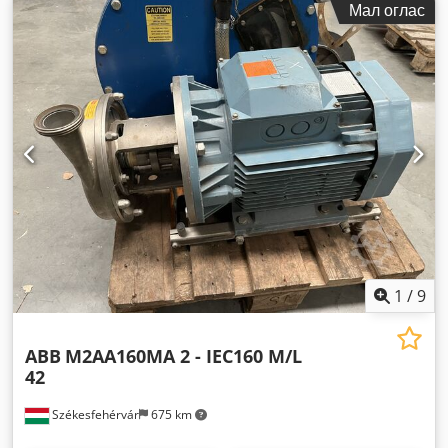
Мал оглас
1
/
9
ABB
M2AA160MA 2 - IEC160 M/L
42
Székesfehérvár
675 km