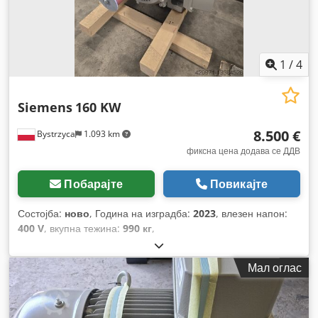
1
/
4
Siemens
160 KW
8.500 €
Bystrzyca
1.093 km
фиксна цена додава се ДДВ
Побарајте
Повикајте
Состојба:
ново
, Година на изградба:
2023
, влезен напон:
400 V
, вкупна тежина:
990 кг
,
Мал оглас