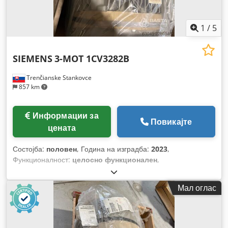
1
/
5
SIEMENS
3-MOT 1CV3282B
Trenčianske Stankovce
857 km
Информации за
Повикајте
цената
Состојба:
половен
, Година на изградба:
2023
,
Функционалност:
целосно функционален
,
Мал оглас