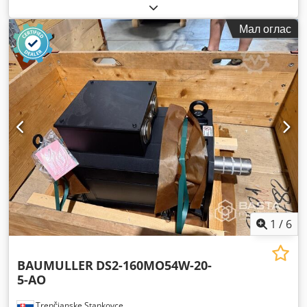
Мал оглас
1
/
6
BAUMULLER
DS2-160MO54W-20-
5-AO
Trenčianske Stankovce