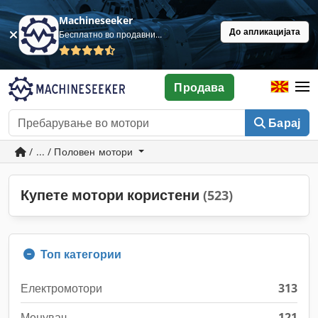
Machineseeker
До апликацијата
Бесплатно во продавница
Продава
Барај
/ ... / Половен мотори
Купете мотори користени
(523)
Топ категории
Електромотори
313
Менувач
121