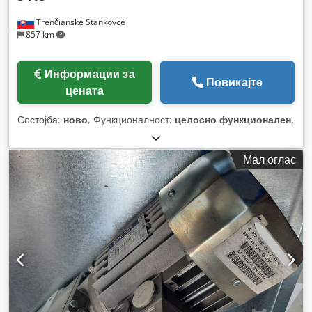
Trenčianske Stankovce
857 km
Информации за
Повикајте
цената
Состојба:
ново
, Функционалност:
целосно функционален
,
Мал оглас