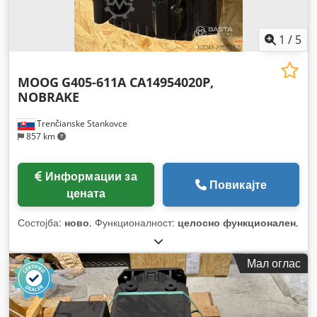
1
/
5
MOOG
G405-611A CA14954020P,
NOBRAKE
Trenčianske Stankovce
857 km
Информации за
Повикајте
цената
Состојба:
ново
, Функционалност:
целосно функционален
,
Мал оглас