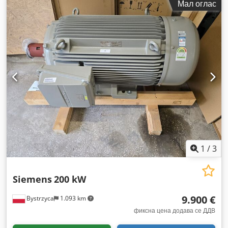
Мал оглас
1
/
3
Siemens
200 kW
9.900 €
Bystrzyca
1.093 km
фиксна цена додава се ДДВ