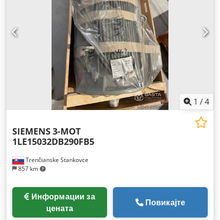
1
/
4
SIEMENS
3-MOT
1LE15032DB290FB5
Trenčianske Stankovce
857 km
Информации за
Повикајте
цената