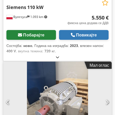
Siemens
110 kW
5.550 €
Bystrzyca
1.093 km
фиксна цена додава се ДДВ
Побарајте
Повикајте
Состојба:
ново
, Година на изградба:
2023
, влезен напон:
400 V
, вкупна тежина:
720 кг
,
Мал оглас