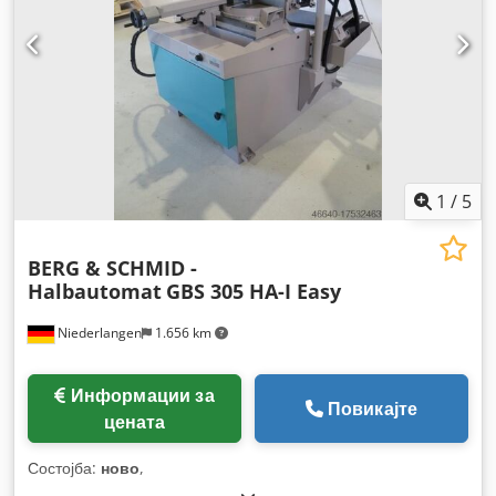
1
/
5
BERG & SCHMID -
Halbautomat
GBS 305 HA-I Easy
Niederlangen
1.656 km
Информации за
Повикајте
цената
Состојба:
ново
,