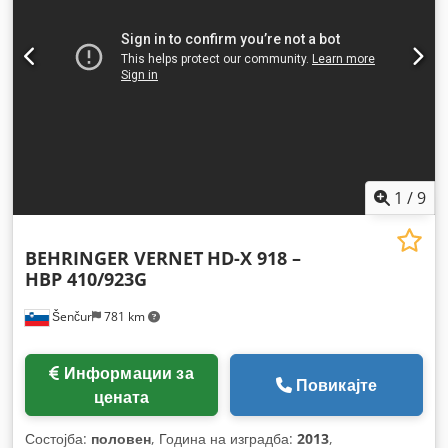
1
/
9
BEHRINGER VERNET
HD-X 918 –
HBP 410/923G
Šenčur
781 km
Информации за
Повикајте
цената
Состојба:
половен
, Година на изградба:
2013
,