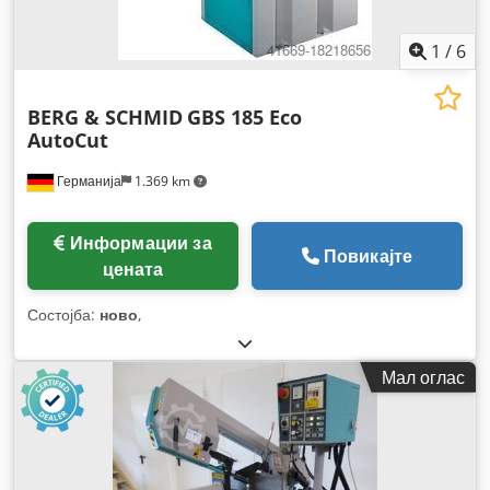
1
/
6
BERG & SCHMID
GBS 185 Eco
AutoCut
Германија
1.369 km
Информации за
Повикајте
цената
Состојба:
ново
,
Мал оглас