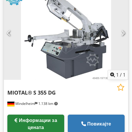
1
/
1
MIOTAL®
S 355 DG
Mindelheim
1.138 km
Информации за
Повикајте
цената