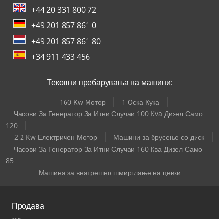
+44 20 331 800 72
+49 201 857 861 0
+49 201 857 861 80
+34 911 433 456
Тековни пребарувања на машини:
160 Kw Мотор
1 Оска Кука
Часови За Генератор За Итни Случаи 100 Kva Дизел Само
120
2 2 Kw Електричен Мотор
Машини за брусење со диск
Часови За Генератор За Итни Случаи 160 Ква Дизел Само
85
Машина за внатрешно шмирглање на цевки
Продава