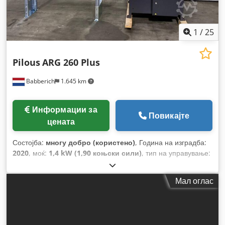
1
/
25
Pilous
ARG 260 Plus
Babberich
1.645 km
Информации за
Повикајте
цената
Состојба:
многу добро (користено)
, Година на изградба:
2020
, моќ:
1,4 kW (1,90 коњски сили)
, тип на управување:
NC контрола
, вкупна висина:
2.000 мм
, вкупна должина:
1.900 мм
, вкупна ширина:
1.800 мм
,
Мал оглас