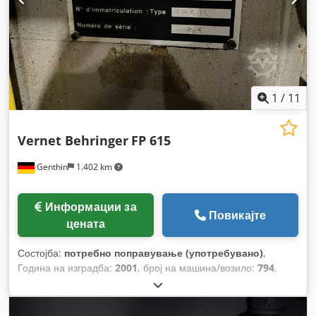
1
/
11
Vernet Behringer
FP 615
Genthin
1.402 km
Информации за
Повикајте
цената
Состојба:
потребно поправување (употребувано)
,
Година на изградба:
2001
, број на машина/возило:
794
,
Функционалност:
ограничена функционалност
,