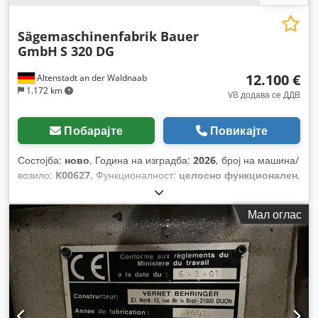
Sägemaschinenfabrik Bauer
GmbH
S 320 DG
12.100 €
Altenstadt an der Waldnaab
1.172 km
VB додава се ДДВ
Побарајте
Повикајте
Состојба:
ново
, Година на изградба:
2026
, број на машина/
возило:
K00627
, Функционалност:
целосно функционален
,
работни часови:
2 h
, моќ:
1,8 kW (2,45 коњски сили)
,
влезен напон:
400 V
, влезна фреквенција:
50 Hz
,
Мал оглас
максимална висина на сечење:
240 мм
, максимална
ширина на сечење:
450 мм
, тип на управување:
рачно
,
опсег на вртење:
45.060 °
, тип на активирање:
рачно
,
вкупна висина:
1.300 мм
, вкупна должина:
2.000 мм
, вкупна
ширина:
850 мм
, Опрема:
Ознака CE, документација /
прирачник
,