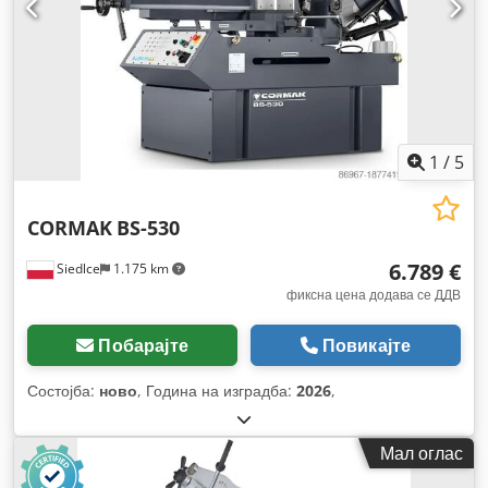
1
/
5
CORMAK
BS-530
6.789 €
Siedlce
1.175 km
фиксна цена додава се ДДВ
Побарајте
Повикајте
Состојба:
ново
, Година на изградба:
2026
,
Мал оглас