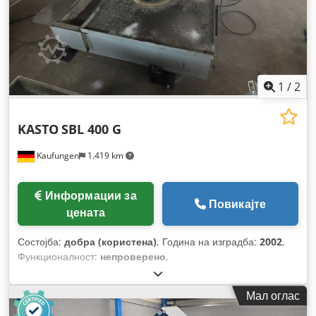
1
/
2
KASTO
SBL 400 G
Kaufungen
1.419 km
Информации за
Повикајте
цената
Состојба:
добра (користена)
, Година на изградба:
2002
,
Функционалност:
непроверено
,
Мал оглас