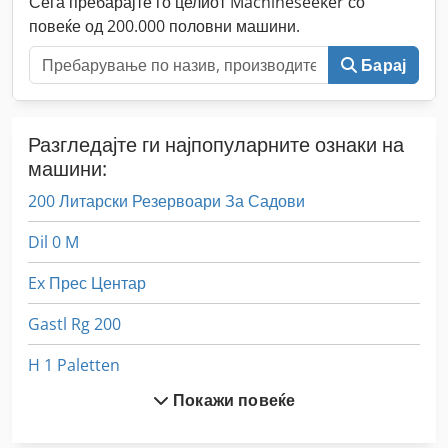
Сега пребарајте го целиот Machineseeker со
повеќе од 200.000 половни машини.
Барај
Разгледајте ги најпопуларните ознаки на
машини:
200 Литарски Резервоари За Садови
Dil 0 M
Ex Прес Центар
Gastl Rg 200
H 1 Paletten
Покажи повеќе
Hc 310
Hsc 20 Linear