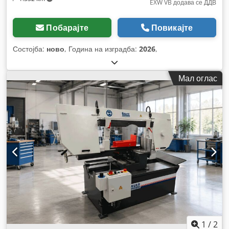
EXW VB додава се ДДВ
Побарајте
Повикајте
Состојба:
ново
, Година на изградба:
2026
,
Мал оглас
1
/
2