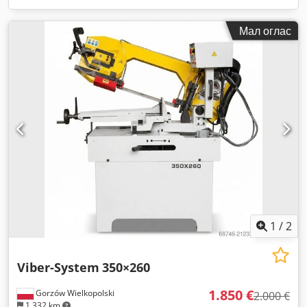
Мал оглас
1
/
2
Viber-System
350×260
1.850 €
Gorzów Wielkopolski
2.000 €
1.332 km