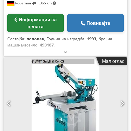
Rödermark
1.365 km
Информации за
Повикајте
цената
Состојба:
половен
, Година на изградба:
1993
, број на
машина/возило:
493187
,
Мал оглас