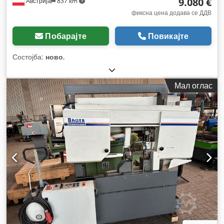
9.080 €
Австрија
837 km
фиксна цена додава се ДДВ
Побарајте
Повикајте
Состојба:
ново
,
Мал оглас