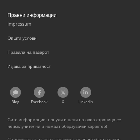
Правни информации
Impressum
Општи услови
Правила на пазарот
Изјава за приватност
Blog
Facebook
X
LinkedIn
Сите информации, понуди и цени на оваа страница се
неисклучителни и немаат обврзувачки карактер!
Со користење на оваа страница, ги прифаќате нашите