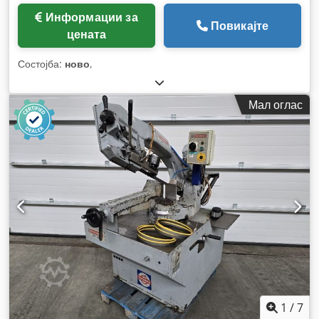
Информации за
Повикајте
цената
Состојба:
ново
,
Мал оглас
1
/
7