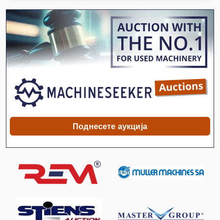
Lz 300
Off-Road Автомобили
Rlu 210
Stavostroj Vp 200
Tur 560
V-Појас
Поднесете аукција
Водич И Совети До Точење Од 500 Мм Вретено
Гас Режач
Дилери На Брегвилиери
Мало Еднорог 3