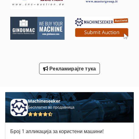
Машина За Висина Од 200 Мм
Машина За Сечење На Раката
Мерач На Висина
Наклонет Капетан 200 Л
Производител На Транспортни Ленти
Просечен Дијаметар На Шраф 30 Mm
Рекламирајте тука
Систем За Мерење На Оската Со Хидрауличен Лифт До 4
Центрифугална Пумпа За Вода 200 Mh
Machineseeker
Бесплатно во продавница
Број 1 апликација за користени машини!