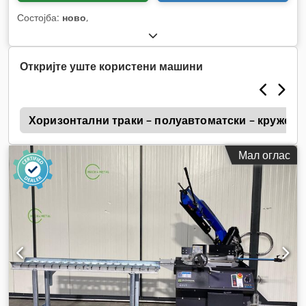
Состојба:
ново
,
Откријте уште користени машини
o
Хоризонтални траки – полуавтоматски – кружен 
Мал оглас