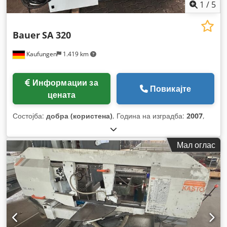
1
/
5
Bauer
SA 320
Kaufungen
1.419 km
Информации за
Повикајте
цената
Состојба:
добра (користена)
, Година на изградба:
2007
,
Мал оглас