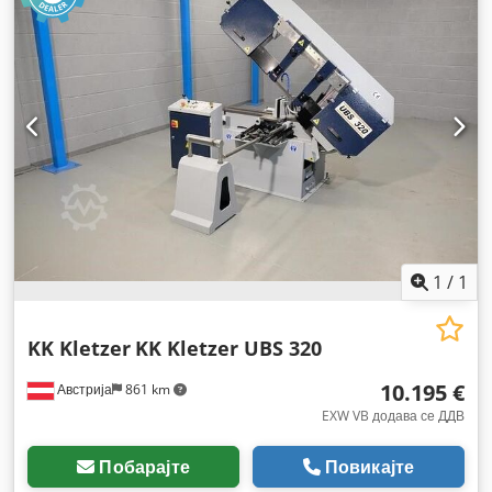
1
/
1
KK Kletzer
KK Kletzer UBS 320
10.195 €
Австрија
861 km
EXW VB додава се ДДВ
Побарајте
Повикајте