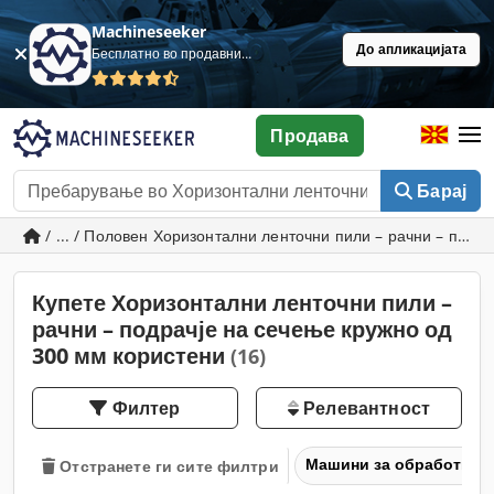
Machineseeker
До апликацијата
Бесплатно во продавница
Продава
Барај
/ ... / Половен Хоризонтални ленточни пили – рачни – подр
Купете Хоризонтални ленточни пили –
рачни – подрачје на сечење кружно од
300 мм користени
(16)
Филтер
Релевантност
Машини за обработка н
Отстранете ги сите филтри