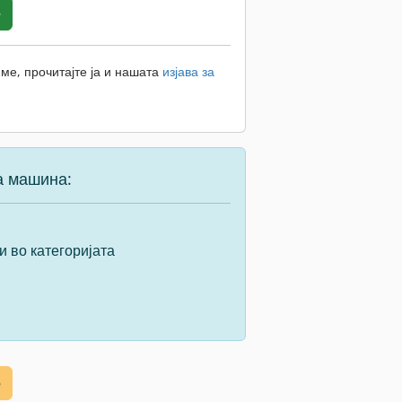
е
ме, прочитајте ја и нашата
изјава за
а машина:
и во категоријата
е