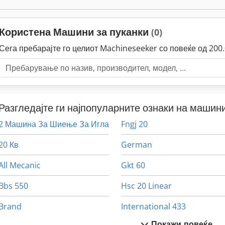
Користена Машини за пуканки
(0)
Сега пребарајте го целиот Machineseeker со повеќе од 20
Разгледајте ги најпопуларните ознаки на машини
2 Машина За Шиење За Игла
Fngj 20
20 Кв
German
All Mecanic
Gkt 60
Bbs 550
Hsc 20 Linear
Brand
International 433
Покажи повеќе