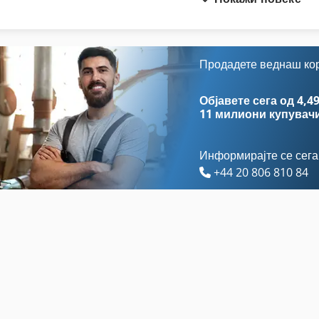
Dgmpc 3 Abk Bak 41
Meh 5 2 1 8 B
Dws 200
Stavostroj Vp 200
Dz 750
S
Продадете веднаш ко
Ex Прес Центар
Tur 560
Објавете сега од 4,49
11 милиони купувач
Информирајте се сега
+44 20 806 810 84