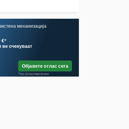
Тк Градите
Центрифугална Пумпа За Вода 200 Mh
usemihl Gmbh Maschinenfabrik
ристена механизација
 €
*
и
ве очекуваат
Објавете оглас сега
*по оглас/месечно