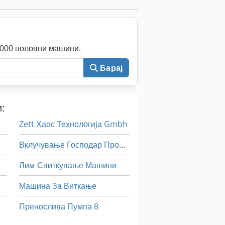
0.000 половни машини.
Барај
:
Zett Хаос Технологија Gmbh
Вклучување Господар Профит 2
Лим-Свиткување Машини
Машина За Виткање
Пренослива Пумпа 8