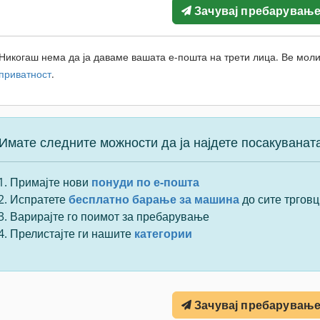
Зачувај пребарувањ
Никогаш нема да ја даваме вашата е-пошта на трети лица. Ве моли
приватност
.
Имате следните можности да ја најдете посакуванат
Примајте нови
понуди по е-пошта
Испратете
бесплатно барање за машина
до сите трговц
Варирајте го поимот за пребарување
Прелистајте ги нашите
категории
Зачувај пребарувањ