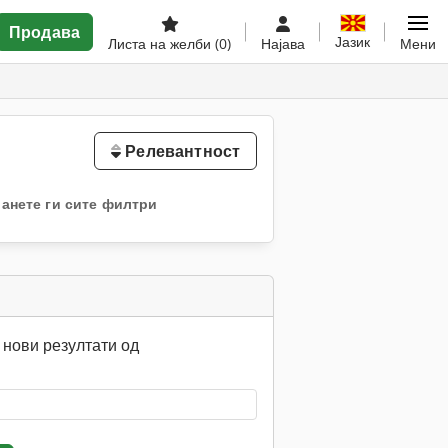
Продава
Јазик
Листа на желби
(0)
Најава
Мени
Релевантност
анете ги сите филтри
нови резултати од