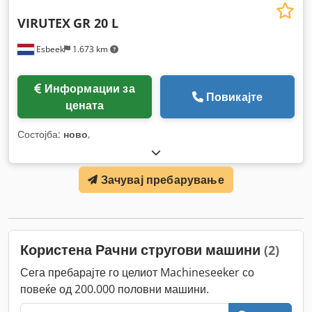
VIRUTEX
GR 20 L
Esbeek
1.673 km
Информации за
Повикајте
цената
Состојба:
ново
,
Зачувај пребарување
Користена Рачни стругови машини
(2)
Сега пребарајте го целиот Machineseeker со
повеќе од 200.000 половни машини.