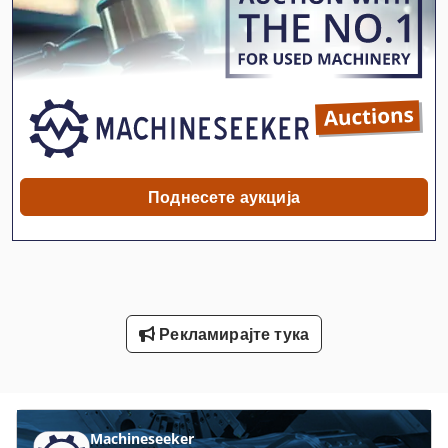
Sd 300 Струг
Stavostroj Vp 200
Stroehlein Instruments
Tur 560
Лев Струг
Поднесете аукција
Мини Машински Струг
Мини Струг
Производство На Стакло
Рекламирајте тука
Селтик 12 Струг
Селтик 14 Струг
Статистика На Ent
Machineseeker