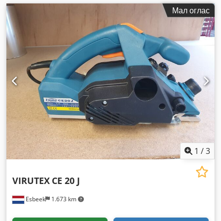
Мал оглас
1
/
3
VIRUTEX
CE 20 J
Esbeek
1.673 km