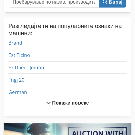
Барај
Разгледајте ги најпопуларните ознаки на
машини:
Brand
Est Ticino
Ex Прес Центар
Fngj 20
German
Покажи повеќе
Hsc 20 Linear
L + Z Струг
Off-Road Автомобили