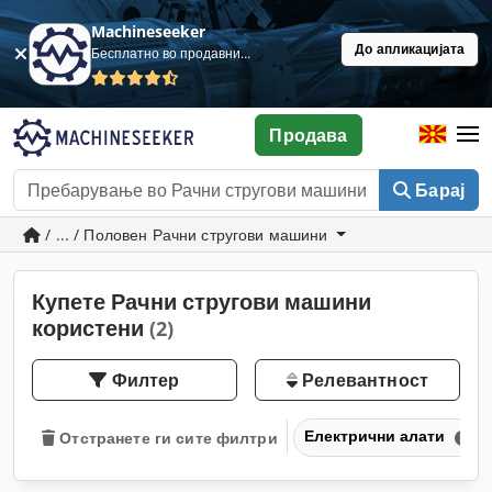
Machineseeker
До апликацијата
Бесплатно во продавница
Продава
Барај
/ ... / Половен Рачни стругови машини
Купете Рачни стругови машини
користени
(2)
Филтер
Релевантност
Електрични алати
Отстранете ги сите филтри