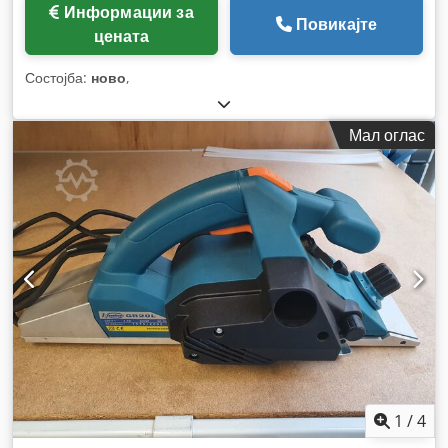
Информации за
Повикајте
цената
Состојба:
ново
,
Мал оглас
1
/
4