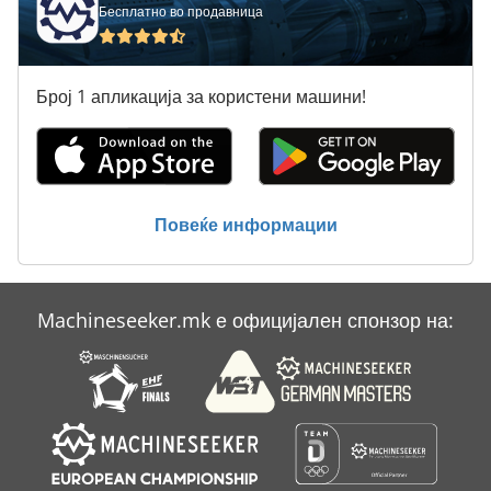
Бесплатно во продавница
Стрижење На Лост Плоча
Струг 16 K 20
Број 1 апликација за користени машини!
Струг Лесто
Стругарски Струг Db 450
Стругови
Повеќе информации
Хидраулична Струја 200 Бари
Machineseeker.mk е официјален спонзор на: