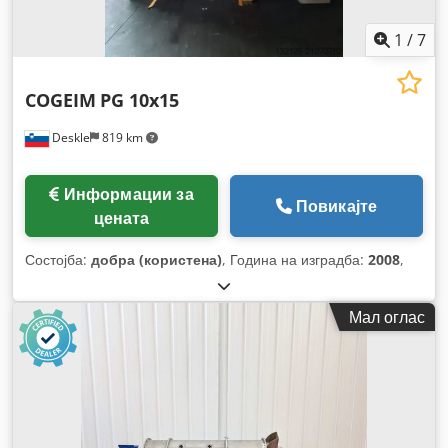
1
/
7
COGEIM
PG 10x15
Deskle
819 km
Информации за
Повикајте
цената
Состојба:
добра (користена)
, Година на изградба:
2008
,
Мал оглас