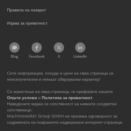
Правила на пазарот
Изјава за приватност
Blog
Facebook
X
LinkedIn
Сите информации, понуди и цени на оваа страница се
неисклучителни и немаат обврзувачки карактер!
Со користење на оваа страница, ги прифаќате нашите
Општи услови
и
Политика за приватност
.
Наведените марки се сопственост на нивните соодветни
сопственици.
Machineseeker Group GmbH не презема одговорност за
содржината на поврзаните надворешни интернет-страници.