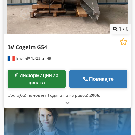
1
/
6
3V Cogeim
G54
Janville
1.723 km
Информации за
Повикајте
цената
Состојба:
половен
, Година на изградба:
2006
,