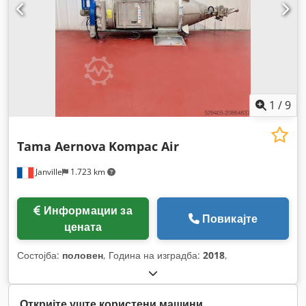
1
/
9
Tama Aernova
Kompac Air
Janville
1.723 km
Информации за
Повикајте
цената
Состојба:
половен
, Година на изградба:
2018
,
Откријте уште користени машини