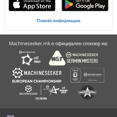
Статистика На Ent
Тк Градите
Повеќе информации
Транспорт
Machineseeker.mk е официјален спонзор на: