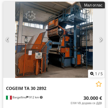
Мал оглас
1
/
5
COGEIM
TA 30 2892
30.000 €
Bargellino
912 km
EXW VB додава се ДДВ