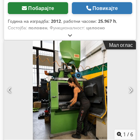
Побарајте
Повикајте
Година на изградба:
2012
, работни часови:
25.967 h
,
Состојба:
половен
, Функционалност:
целосно
функционален
, број на машина/возило:
2525
,
Мал оглас
1
/
6