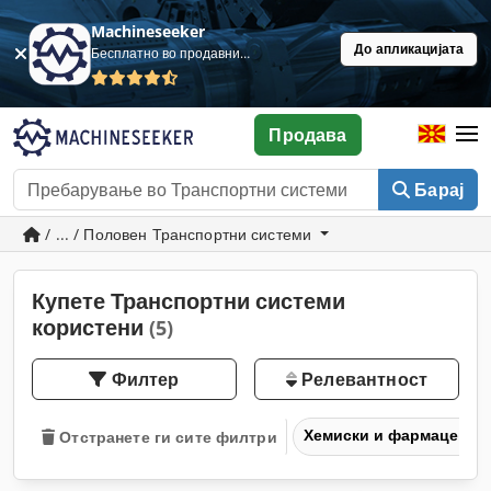
Machineseeker
До апликацијата
Бесплатно во продавница
Продава
Барај
/ ... / Половен Транспортни системи
Купете Транспортни системи
користени
(5)
Филтер
Релевантност
Хемиски и фармацевтс
Отстранете ги сите филтри