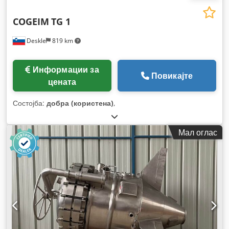
COGEIM
TG 1
Deskle
819 km
Информации за
Повикајте
цената
Состојба:
добра (користена)
,
Мал оглас