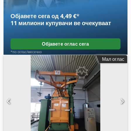
Објавете сега од 4,49 €
*
11 милиони купувачи
ве очекуваат
Објавете оглас сега
*по оглас/месечно
Мал оглас