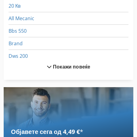
20 Кв
All Mecanic
Bbs 550
Brand
Dws 200
Покажи повеќе
Ex Прес Центар
Fngj 20
German
Gkt 60
Hsc 20 Linear
Објавете сега од 4,49 €
*
Idx 23