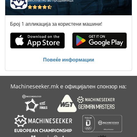
Бесплатно во продавница
Tak 18
Tur 560
Број 1 апликација за користени машини!
Вентил Дн 50
Вклучување Господар Профит 2
Статистика На Ent
Повеќе информации
Тк Градите
Machineseeker.mk е официјален спонзор на: