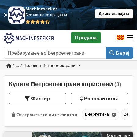
Machineseeker
До апликацијата
Бесплатно во продавница
Продава
Барај
/ ... / Половен Ветроелектрани
Купете Ветроелектрани користени
(3)
Филтер
Релевантност
Енергетика
Ветро
Отстранете ги сите филтри
Мал оглас