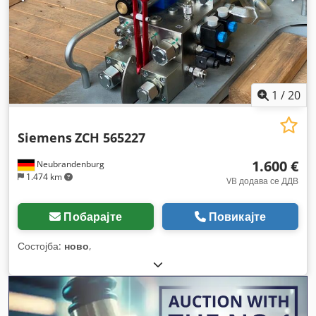
1
/
20
Siemens
ZCH 565227
1.600 €
Neubrandenburg
1.474 km
VB додава се ДДВ
Побарајте
Повикајте
Состојба:
ново
,