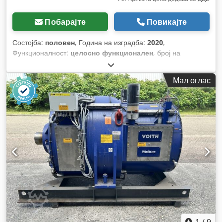
Побарајте
Повикајте
Состојба:
половен
, Година на изградба:
2020
,
Функционалност:
целосно функционален
, број на
машина/возило:
JB00001227
,
Мал оглас
1
/
9