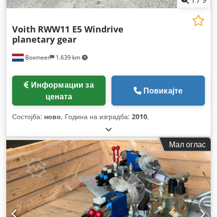
Voith
RWW11 E5 Windrive
planetary gear
Boxmeer
1.639 km
Информации за
Повикајте
цената
Состојба:
ново
, Година на изградба:
2010
,
Мал оглас