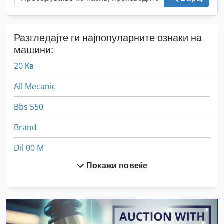
Разгледајте ги најпопуларните ознаки на
машини:
20 Кв
All Mecanic
Bbs 550
Brand
Dil 00 M
Покажи повеќе
Dws 200
Eisen Und Hammerwerk Gmbh
Ex Прес Центар