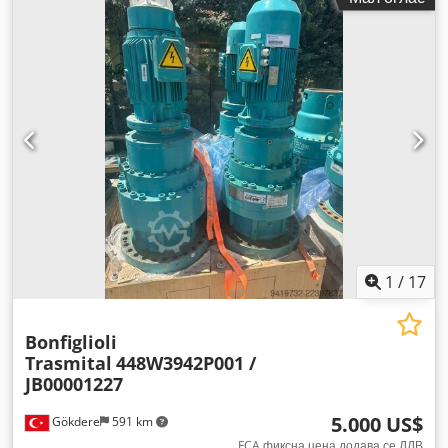
1
/
17
Bonfiglioli
Trasmital
448W3942P001 /
JB00001227
5.000 US$
Gökdere
591 km
FCA фиксна цена додава се ДДВ