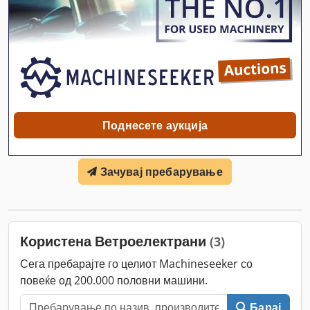
Поднесете аукција
Зачувај пребарување
Користена Ветроелектрани
(3)
Сега пребарајте го целиот Machineseeker со
повеќе од 200.000 половни машини.
Барај