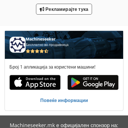
Тк Градите
Рекламирајте тука
Упатство За Користење
Хартија Вежба 2 Вретено
Machineseeker
Бесплатно во продавница
Број 1 апликација за користени машини!
Повеќе информации
Machineseeker.mk е официјален спонзор на: