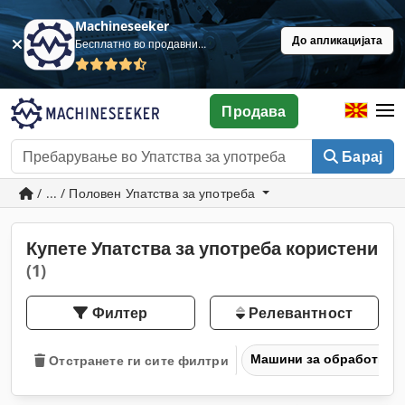
Machineseeker
До апликацијата
Бесплатно во продавница
Продава
Барај
/ ... / Половен Упатства за употреба
Купете Упатства за употреба користени
(1)
Филтер
Релевантност
Машини за обработка н
Отстранете ги сите филтри