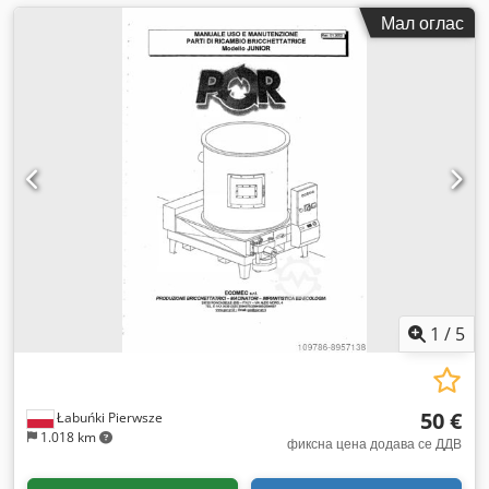
Мал оглас
1
/
5
50 €
Łabuńki Pierwsze
1.018 km
фиксна цена додава се ДДВ