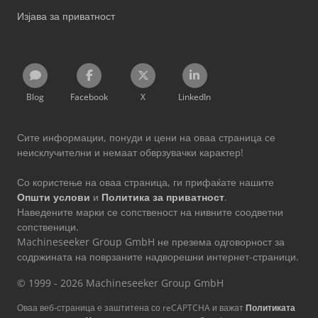
Изјава за приватност
Blog
Facebook
X
LinkedIn
Сите информации, понуди и цени на оваа страница се
неисклучителни и немаат обврзувачки карактер!
Со користење на оваа страница, ги прифаќате нашите
Општи услови
и
Политика за приватност
.
Наведените марки се сопственост на нивните соодветни
сопственици.
Machineseeker Group GmbH не презема одговорност за
содржината на поврзаните надворешни интернет-страници.
© 1999 - 2026 Machineseeker Group GmbH
Оваа веб-страница е заштитена со reCAPTCHA и важат
Политиката