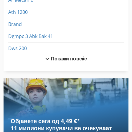
All Mecanic
Ath 1200
Brand
Dgmpc 3 Abk Bak 41
Dws 200
Покажи повеќе
Ex Прес Центар
German
Handling
Hsc 20 Linear
International 433
Објавете сега од 4,49 €
*
International 434
11 милиони купувачи
ве очекуваат