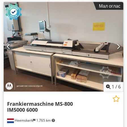
Мал оглас
1
/
6
Frankiermaschine
MS-800
IM5000 6000
Heemskerk
1.765 km