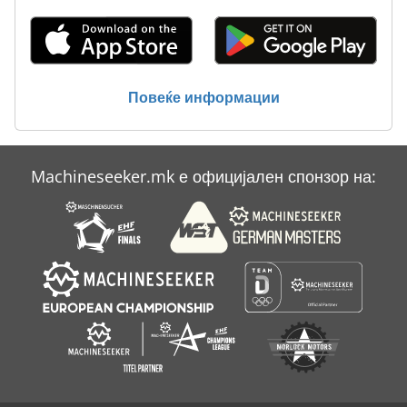
Машина За Дебрирање На Работ
Машина За Обработка На Лим
Тк Градите
Повеќе информации
Фабрика За Сушење На Дрво
Machineseeker.mk е официјален спонзор на: