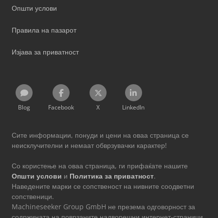
Општи услови
Правила на пазарот
Изјава за приватност
Blog
Facebook
X
LinkedIn
Сите информации, понуди и цени на оваа страница се
неисклучителни и немаат обврзувачки карактер!
Со користење на оваа страница, ги прифаќате нашите
Општи услови
и
Политика за приватност
.
Наведените марки се сопственост на нивните соодветни
сопственици.
Machineseeker Group GmbH не презема одговорност за
содржината на поврзаните надворешни интернет-страници.