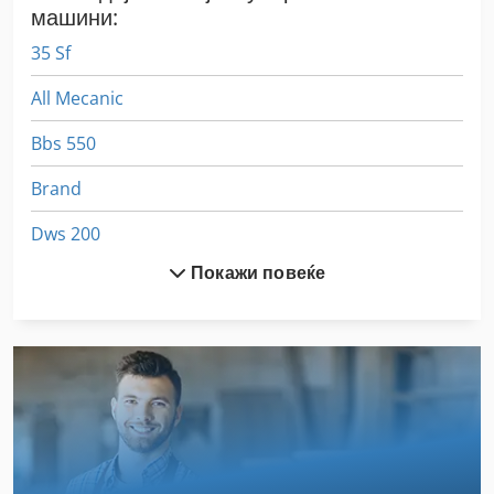
машини:
35 Sf
All Mecanic
Bbs 550
Brand
Dws 200
Покажи повеќе
Ex Прес Центар
Fngj 20
Frm D Midi
Gastl Rg 200
German