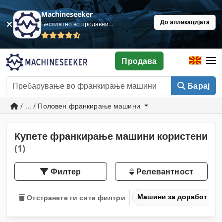
Machineseeker
До апликацијата
Бесплатно во продавница
Продава
Барај
/ ... / Половен франкирање машини
Купете франкирање машини користени
(1)
Филтер
Релевантност
Машини за доработка
Отстранете ги сите филтри