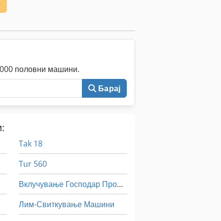
е
0.000 половни машини.
Барај
:
Tak 18
Tur 560
Вклучување Господар Профит 2
Лим-Свиткување Машини