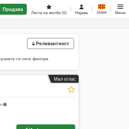
Продава
Јазик
Листа на желби
(0)
Најава
Мени
Релевантност
транете ги сите филтри
Мал оглас
km