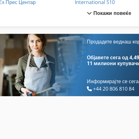
Ex Прес Центар
International 510
Покажи повеќе
Fngj 20
International 5288
German
International 560
Hsc 20 Linear
Meh 5 2 1 8 B
Продадете веднаш ко
International 1460
Stavostroj Vp 200
Објавете сега од 4,49
11 милиони купувач
Информирајте се сега
+44 20 806 810 84