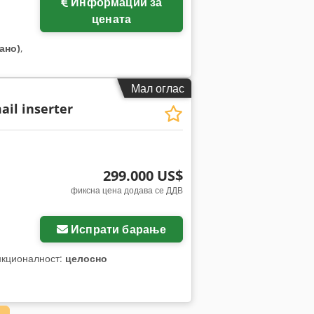
Информации за
цената
ано)
,
Мал оглас
ail inserter
299.000 US$
фиксна цена додава се ДДВ
Испрати барање
нкционалност:
целосно