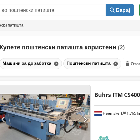
Барај
нски патишта
Купете поштенски патишта користени
(2)
Машини за доработка
Поштенски патишта
Отс
Buhrs ITM
CS400
Heemskerk
1.765 