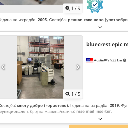
1
/
9
Година на изградба:
2005
, Состојба:
речиси како ново (употребув
bluecrest
epic m
Austin
9.922 km
1
/
5
Состојба:
многу добро (користено)
, Година на изградба:
2019
, Фу
функционален
, број на машина/возило:
mse mail inserter
,