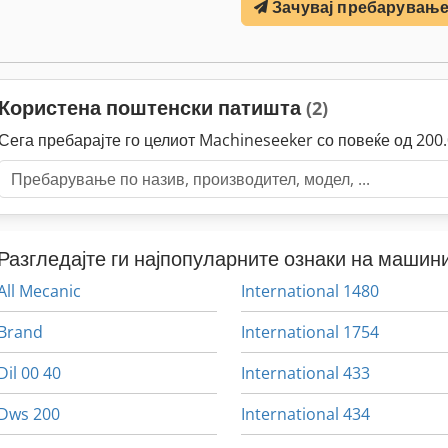
Зачувај пребарувањ
Користена поштенски патишта
(2)
Сега пребарајте го целиот Machineseeker со повеќе од 20
Разгледајте ги најпопуларните ознаки на машини
All Mecanic
International 1480
Brand
International 1754
Dil 00 40
International 433
Dws 200
International 434