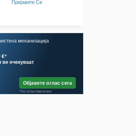
Пријавете Се
Статистика На Ent
Тк Градите
ристена механизација
 €
*
и
ве очекуваат
Објавете оглас сега
*по оглас/месечно