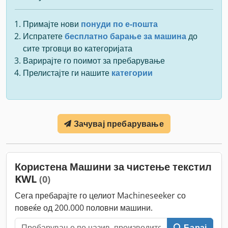
Примајте нови
понуди по е-пошта
Испратете
бесплатно барање за машина
до
сите трговци во категоријата
Варирајте го поимот за пребарување
Прелистајте ги нашите
категории
Зачувај пребарување
Користена Машини за чистење текстил
KWL
(0)
Сега пребарајте го целиот Machineseeker со
повеќе од 200.000 половни машини.
Барај