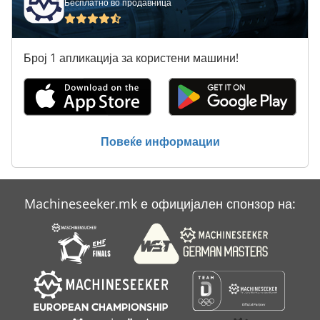
Бесплатно во продавница
Систем За Чистење
Систем За Чистење На Течноста За Ладење
Број 1 апликација за користени машини!
Текстил Машина За Чистење Индустриска Машина За Перење Пополнете Количина 22 Кг
Тк Градите
Услуги За Чистење На Објекти
Повеќе информации
Чистење На Текстил
Machineseeker.mk е официјален спонзор на: