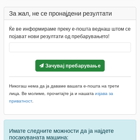
За жал, не се пронајдени резултати
Ќе ве информираме преку е-пошта веднаш штом се
појават нови резултати од пребарувањето!
Зачувај пребарување
Никогаш нема да ја даваме вашата е-пошта на трети
лица. Ве молиме, прочитајте ја и нашата
изјава за
приватност
.
Имате следните можности да ја најдете
посакуваната машина: