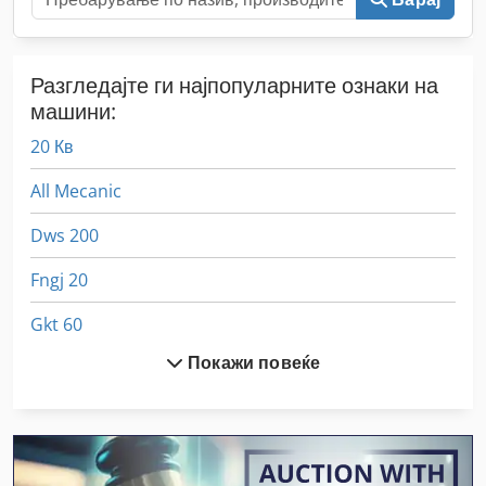
Разгледајте ги најпопуларните ознаки на
машини:
20 Кв
All Mecanic
Dws 200
Fngj 20
Gkt 60
Покажи повеќе
Hsc 20 Linear
Sfw
Stavostroj Vp 200