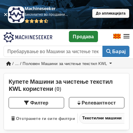
Machineseeker
До апликацијата
Бесплатно во продавница
Продава
Барај
/ ... / Половен Машини за чистење текстил KWL
Купете Машини за чистење текстил
KWL користени
(0)
Филтер
Релевантност
Текстилни машини
Отстранете ги сите филтри