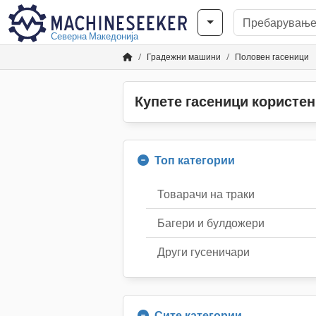
Северна Македонија
Градежни машини
Половен гасеници
Купете гасеници користе
Топ категории
Товарачи на траки
Багери и булдожери
Други гусеничари
Сите категории