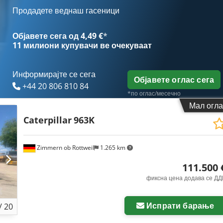
Продадете веднаш гасеници
Објавете сега од 4,49 €
*
11 милиони купувачи
ве очекуваат
Информирајте се сега
Објавете оглас сега
+44 20 806 810 84
*по оглас/месечно
Мал огла
Caterpillar
963K
Zimmern ob Rottweil
1.265 km
111.500 
фиксна цена додава се ДД
Испрати барање
/
20