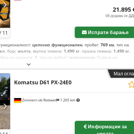
21.895 
VB додава се ДД
Испрати барање
/
11
Функционалност:
целосно функционален
, пробег:
769 км
, тип на
ел
, боја:
жолта
, вкупна тежина:
1.490 кг
, празна тежина:
1.490 кг
,
 број на седишта:
1
, тип на јарбол:
телескопски
, Година на
, Опрема:
гумирани гусеници, хидраулика на гриперот,
Мал огла
Komatsu
D61 PX-24E0
Zimmern ob Rottweil
1.265 km
Информации за
цената