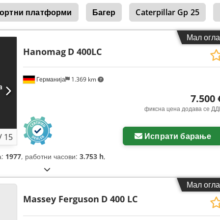
портни платформи
Багер
Caterpillar Gp 25
Мал огла
Hanomag
D 400LC
Германија
1.369 km
7.500 
фиксна цена додава се ДД
Испрати барање
/
15
а:
1977
, работни часови:
3.753 h
,
Мал огла
Massey Ferguson
D 400 LC