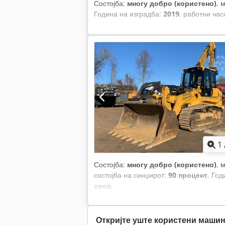
Состојба:
многу добро (користено)
, 
Година на изградба:
2019
, работни час
1
Состојба:
многу добро (користено)
, 
состојба на синџирот:
90 процент
, Год
уред
,
Откријте уште користени маши