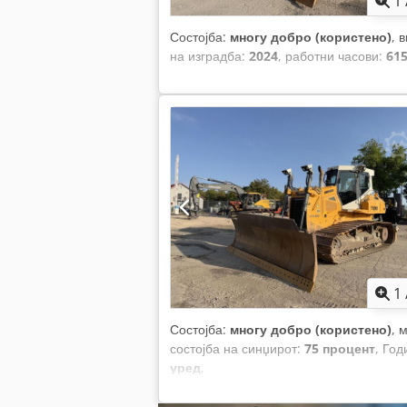
1
Состојба:
многу добро (користено)
, 
на изградба:
2024
, работни часови:
615
1
Состојба:
многу добро (користено)
, 
состојба на синџирот:
75 процент
, Год
уред
,