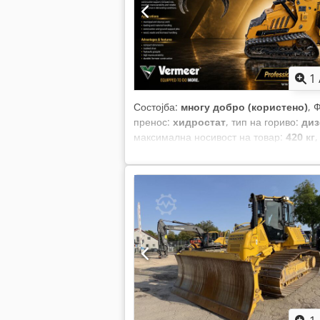
1
Состојба:
многу добро (користено)
, 
пренос:
хидростат
, тип на гориво:
диз
максимална носивост на товар:
420 кг
,
изградба:
2023
, работни часови:
769 h
хидраулични системи
,