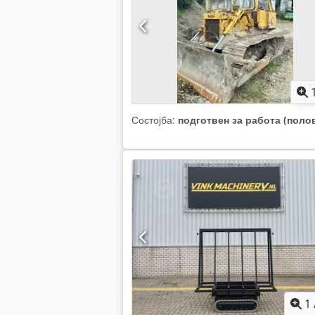
Состојба:
подготвен за работа (поло
1