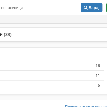
Барај
ни
(33)
16
11
6
Прикажи ги сите понуд