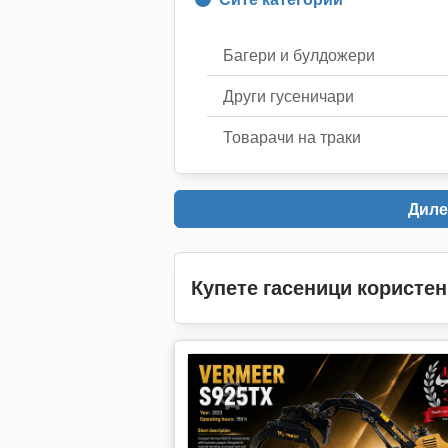
Багери и булдожери
Други гусеничари
Товарачи на траки
Диле
Купете гасеници користе