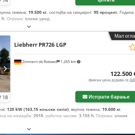
/
14
вкупна тежина:
19.500 кг
, состојба на синџирот:
95 процент
, Година
 h
, Опрема:
клима уред
,
Мал огла
Liebherr
PR726 LGP
Zimmern ob Rottweil
1.265 km
122.500 
фиксна цена додава се ДД
Испрати барање
/
18
моќ:
120 kW (163,15 коњски сили)
, вкупна тежина:
19.600 кг
,
ина на изградба:
2018
, работни часови:
3.155 h
, Опрема:
клима