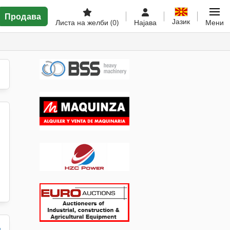
Продава
Јазик
Листа на желби
(0)
Најава
Мени
и