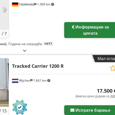
Германија
1.369 km
Информации за
цената
1
/
7
вен)
, Година на изградба:
1977
,
Мал огла
Tracked Carrier 1200 R
Wijchen
1.661 km
17.500 
фиксна цена додава се ДД
Испрати барање
/
15