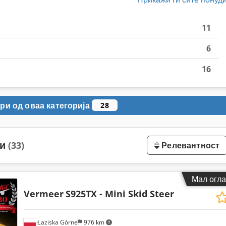
11
6
16
ри од оваа категорија
28
ни
(33)
Релевантност
Мал огла
Vermeer
S925TX - Mini Skid Steer
Łaziska Górne
976 km