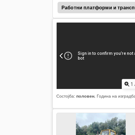
su 911
Komatsu
Работни платформи и транс
1
Состојба:
половен
, Година на изградб