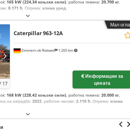
моќ:
165 kW (224,34 коњски сили)
, работна тежина:
20.700 кг
,
ови:
8.171 h
, Опрема:
клима уред
,
Мал огла
Caterpillar
963-12A
Zimmern ob Rottweil
1.265 km
Информации за
цената
/
17
моќ:
168 kW (228,42 коњски сили)
, работна тежина:
20.000 кг
,
ина на изградба:
2022
, работни часови:
2.110 h
, Опрема:
клима
ни