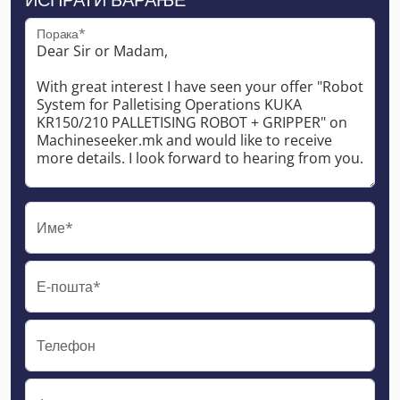
Порака*
Име*
Е-пошта*
Телефон