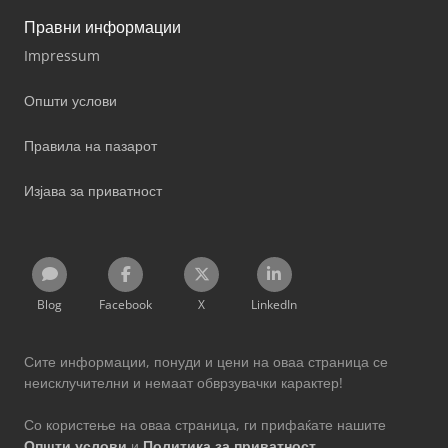
Правни информации
Impressum
Општи услови
Правила на пазарот
Изјава за приватност
Blog
Facebook
X
LinkedIn
Сите информации, понуди и цени на оваа страница се
неисклучителни и немаат обврзувачки карактер!
Со користење на оваа страница, ги прифаќате нашите
Општи услови
и
Политика за приватност
.