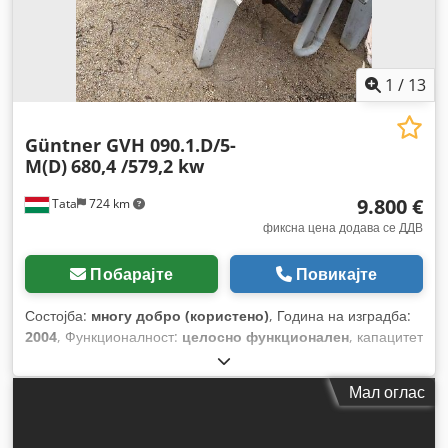
1
/
13
Güntner GVH 090.1.D/5-
M(D)
680,4 /579,2 kw
9.800 €
Tata
724 km
фиксна цена додава се ДДВ
Побарајте
Повикајте
Состојба:
многу добро (користено)
, Година на изградба:
2004
, Функционалност:
целосно функционален
, капацитет
за ладење:
680 kW (924,54 коњски сили)
, Опрема:
ладилна единица
,
Мал оглас