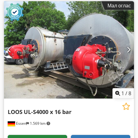
Мал оглас
1
/
8
LOOS
UL-S4000 x 16 bar
Essen
1.569 km