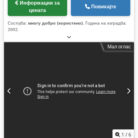
Информации за
Повикајте
цената
Состојба:
многу добро (користено)
, Година на изградба:
2002
,
Мал оглас
1
/
6