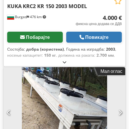
KUKA
KRC2 KR 150 2003 MODEL
4.000 €
Burgas
476 km
фиксна цена додава се ДДВ
Побарајте
Повикајте
Состојба:
добра (користена)
, Година на изградба:
2003
,
носење капацитет:
150 кг
, должина на раката:
2.700 мм
,
Мал оглас