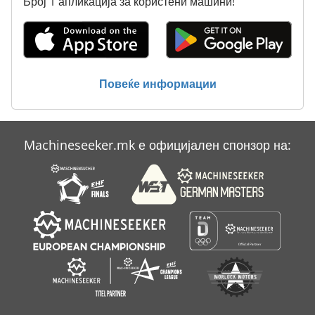
Број 1 апликација за користени машини!
Повеќе информации
Machineseeker.mk е официјален спонзор на: