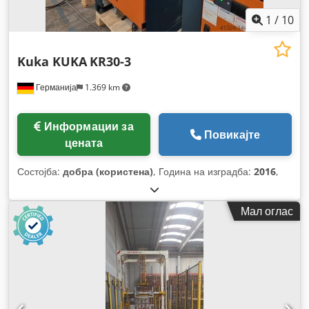
1
/
10
Kuka KUKA
KR30-3
Германија
1.369 km
Информации за
Повикајте
цената
Состојба:
добра (користена)
, Година на изградба:
2016
,
Мал оглас