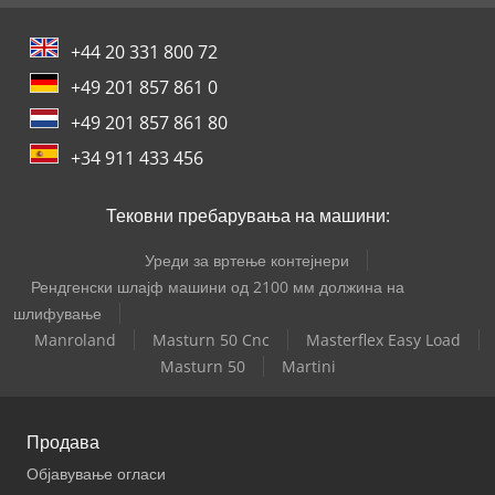
+44 20 331 800 72
+49 201 857 861 0
+49 201 857 861 80
+34 911 433 456
Тековни пребарувања на машини:
Уреди за вртење контејнери
Рендгенски шлајф машини од 2100 мм должина на
шлифување
Manroland
Masturn 50 Cnc
Masterflex Easy Load
Masturn 50
Martini
Продава
Објавување огласи