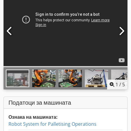
1
/
5
Податоци за машината
Ознака на машината:
Robot System for Palletising Operations