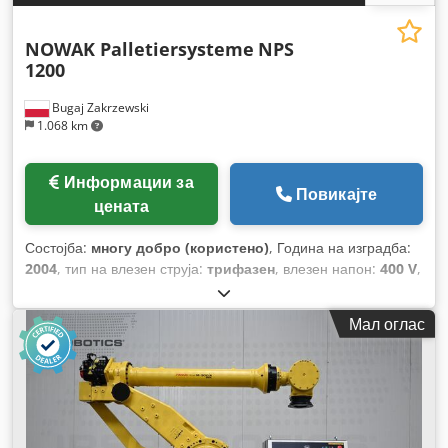
NOWAK Palletiersysteme
NPS
1200
Bugaj Zakrzewski
1.068 km
Информации за
Повикајте
цената
Состојба:
многу добро (користено)
, Година на изградба:
2004
, тип на влезен струја:
трифазен
, влезен напон:
400 V
,
вкупна должина:
4.700 мм
, вкупна висина:
4.380 мм
, вкупна
ширина:
4.220 мм
,
Мал оглас