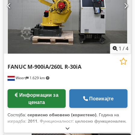
1
/
4
FANUC
M-900iA/260L R-30iA
Weert
1.629 km
Информации за
Повикајте
цената
Состојба:
сервисно обновено (користено)
, Година на
изградба:
2011
, Функционалност:
целосно функционален
,
број на машина/возило:
M-900iA/260L R-30iA
, носење
капацитет:
260 кг
, должина на раката:
3.100 мм
,