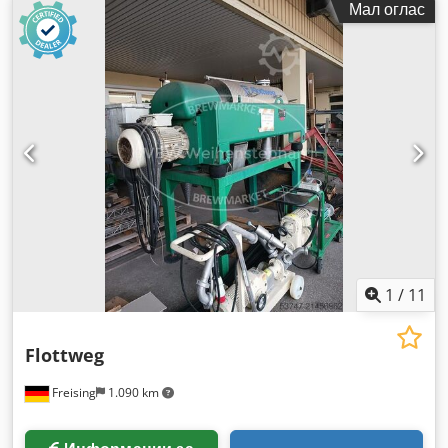
Мал оглас
произведувач на контролери:
Fanuc
, модел на контролер:
R-30iA
, производител на teach pendant:
Fanuc
, Опрема:
документација / прирачник
,
1
/
11
Flottweg
Freising
1.090 km