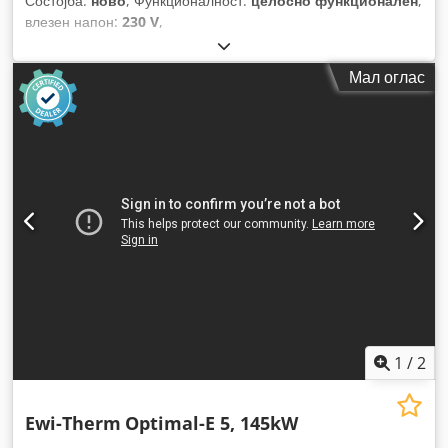
Состојба:
ново
, Функционалност:
целосно функционален
,
влезен напон:
230 V
,
Мал оглас
1
/
2
Ewi-Therm
Optimal-E 5, 145kW