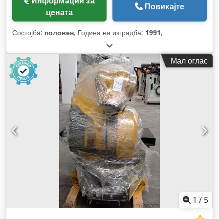
Информации за
Повикајте
цената
Состојба:
половен
, Година на изградба:
1991
,
Мал оглас
1
/
5