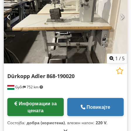
1
/
5
Dürkopp Adler
868-190020
Győr
752 km
Информации за
Повикајте
цената
Состојба:
добра (користена)
, влезен напон:
220 V
,