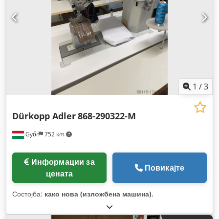
1
/
3
Dürkopp Adler
868-290322-M
Győr
752 km
Информации за
Повикајте
цената
Состојба:
како нова (изложбена машина)
,