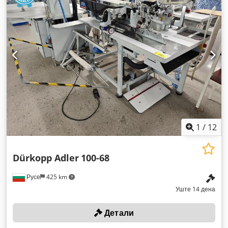
1
/
12
Dürkopp Adler
100-68
Русе
425 km
Уште 14 дена
Детали