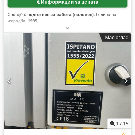
Информации за цената
Состојба:
подготвен за работа (половен)
, Година на
изградба:
1995
,
Мал оглас
1
/
15