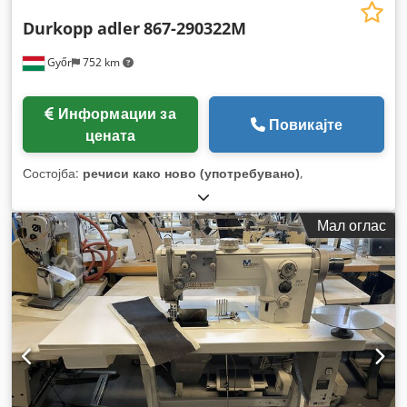
Durkopp adler
867-290322M
Győr
752 km
Информации за
Повикајте
цената
Состојба:
речиси како ново (употребувано)
,
Мал оглас