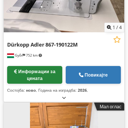
1
/
4
Dürkopp Adler
867-190122M
Győr
752 km
Информации за
Повикајте
цената
Состојба:
ново
, Година на изградба:
2026
,
Мал оглас