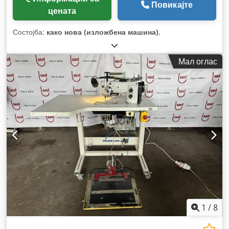
Повикајте
цената
Состојба:
како нова (изложбена машина)
,
Мал оглас
1
/
8