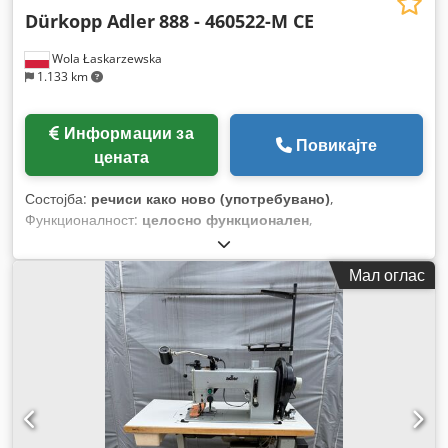
Dürkopp Adler
888 - 460522-M CE
Wola Łaskarzewska
1.133 km
Информации за
Повикајте
цената
Состојба:
речиси како ново (употребувано)
,
Функционалност:
целосно функционален
,
Мал оглас