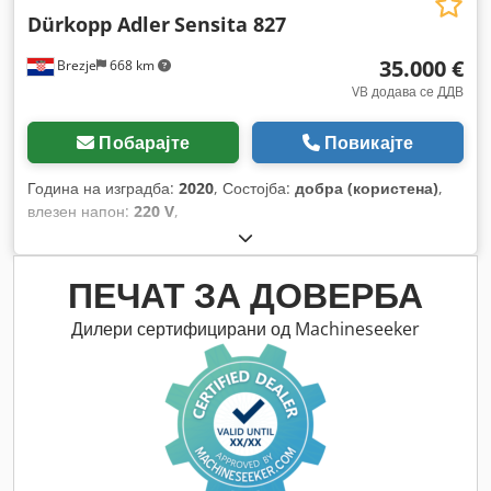
Dürkopp Adler
Sensita 827
35.000 €
Brezje
668 km
VB додава се ДДВ
Побарајте
Повикајте
Година на изградба:
2020
, Состојба:
добра (користена)
,
влезен напон:
220 V
,
ПЕЧАТ ЗА ДОВЕРБА
Дилери сертифицирани од Machineseeker