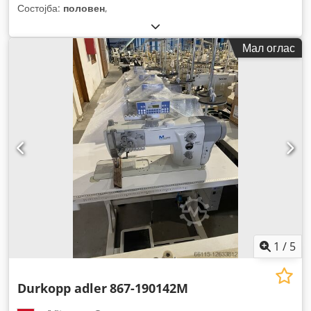
Состојба:
половен
,
Мал оглас
1
/
5
Durkopp adler
867-190142M