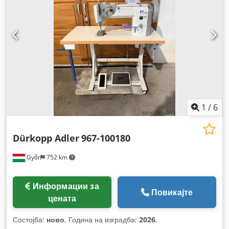
1
/
6
Dürkopp Adler
967-100180
Győr
752 km
Информации за
Повикајте
цената
Состојба:
ново
, Година на изградба:
2026
,