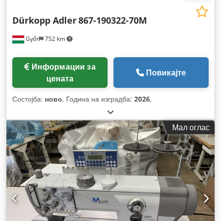
Dürkopp Adler
867-190322-70M
Győr
752 km
Информации за
Повикајте
цената
Состојба:
ново
, Година на изградба:
2026
,
Мал оглас