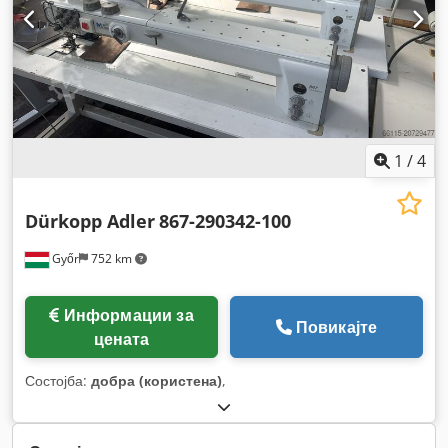
1
/
4
Dürkopp Adler
867-290342-100
Győr
752 km
Информации за
Повикајте
цената
Состојба:
добра (користена)
,