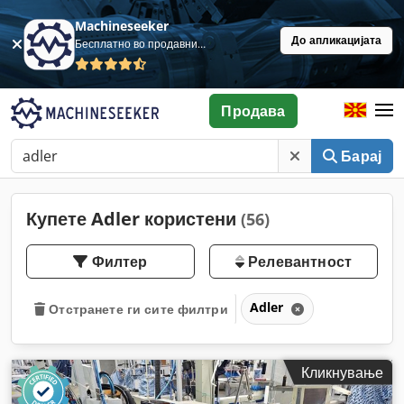
Machineseeker
До апликацијата
Бесплатно во продавница
Продава
Барај
Купете Adler користени
(56)
Филтер
Релевантност
Adler
Отстранете ги сите филтри
Кликнување