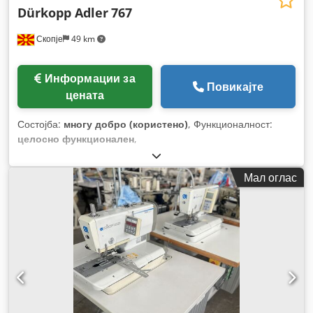
Dürkopp Adler
767
Скопје
49 km
Информации за
Повикајте
цената
Состојба:
многу добро (користено)
, Функционалност:
целосно функционален
,
Мал оглас