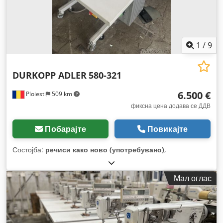
1
/
9
DURKOPP ADLER
580-321
6.500 €
Ploiesti
509 km
фиксна цена додава се ДДВ
Побарајте
Повикајте
Состојба:
речиси како ново (употребувано)
,
Мал оглас