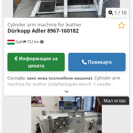
1
/
10
Cylinder arm machine for leather
Dürkopp Adler
8967-160182
Győr
752 km
Информации за
Повикајте
цената
Состојба:
како нова (изложбена машина)
, Cylinder arm
machine for leather Cedpfxeikqpko Akcsrf -1 needle -
Thread trimmer -3 transport -220v -Efka motor
Мал оглас