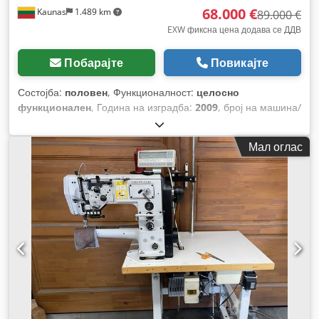
68.000 €
Kaunas
1.489 km
89.000 €
EXW фиксна цена додава се ДДВ
Побарајте
Повикајте
Состојба:
половен
, Функционалност:
целосно
функционален
, Година на изградба:
2009
, број на машина/
возило:
1017
,
Мал оглас