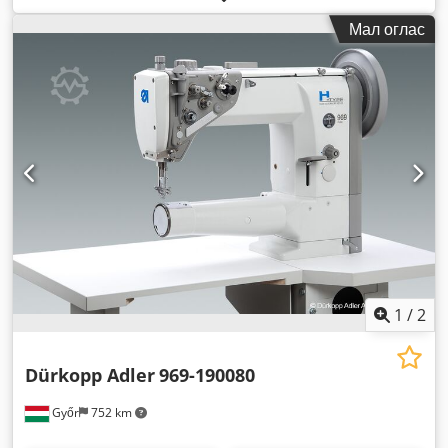
Мал оглас
1
/
2
Dürkopp Adler
969-190080
Győr
752 km