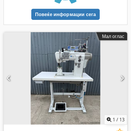
Повеќе информации сега
Мал оглас
1
/
13