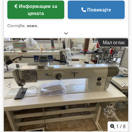
Информации за
Повикајте
цената
Состојба:
ново
,
Мал оглас
1
/
8