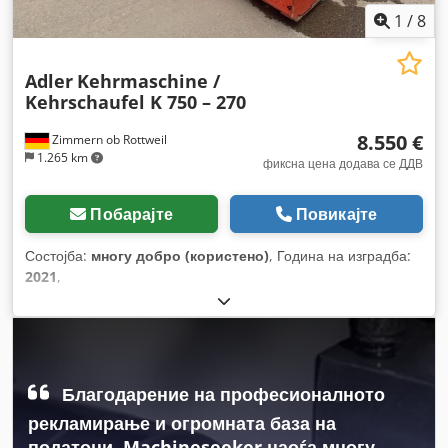
1
/
8
Adler
Kehrmaschine /
Kehrschaufel K 750 – 270
8.550 €
Zimmern ob Rottweil
1.265 km
фиксна цена додава се ДДВ
Побарајте
Повикајте
Состојба:
многу добро (користено)
, Година на изградба:
2021
,
Благодарение на професионалното
рекламирање и огромната база на
податоци, Machineseeker наоѓа многу