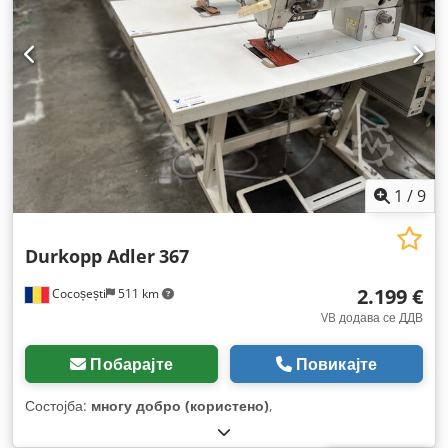
1
/
9
Durkopp Adler
367
2.199 €
Cocoșești
511 km
VB додава се ДДВ
Побарајте
Повикајте
Состојба:
многу добро (користено)
,