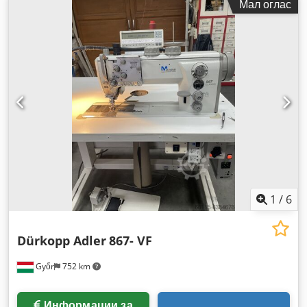
Мал оглас
1
/
6
Dürkopp Adler
867- VF
Győr
752 km
Информации за