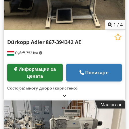
1
/
4
Dürkopp Adler
867-394342 AE
Győr
752 km
Информации за
Повикајте
цената
Состојба:
многу добро (користено)
,
Мал оглас