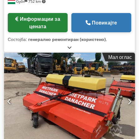
Győr
752 km
Информации за
Повикајте
цената
Состојба:
генерално ремонтиран (користено)
,
Мал оглас