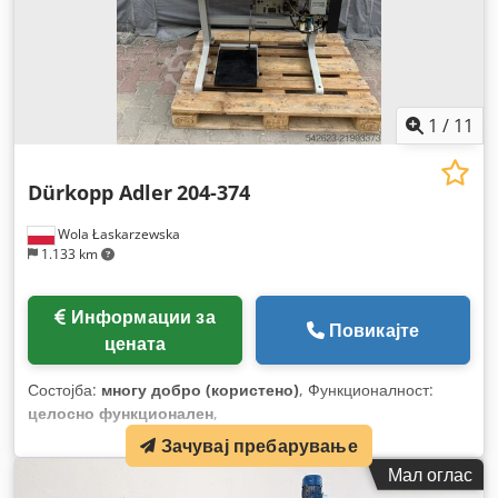
1
/
11
Dürkopp Adler
204-374
Wola Łaskarzewska
1.133 km
Информации за
Повикајте
цената
Состојба:
многу добро (користено)
, Функционалност:
целосно функционален
,
Зачувај пребарување
Мал оглас