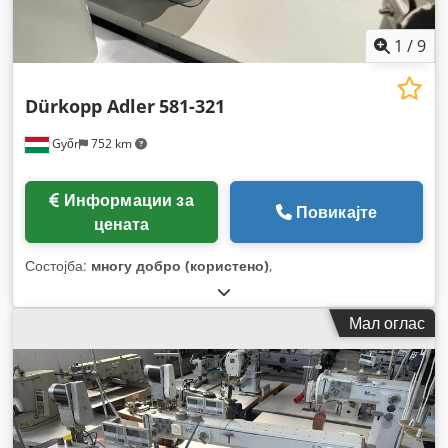
1
/
9
Dürkopp Adler
581-321
Győr
752 km
Информации за
Повикајте
цената
Состојба:
многу добро (користено)
,
Мал оглас