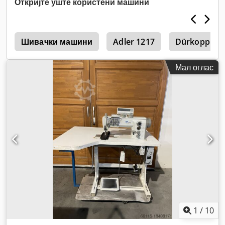
Откријте уште користени машини
s
Шивачки машини
Adler 1217
Dürkopp Ad
Мал оглас
1
/
10