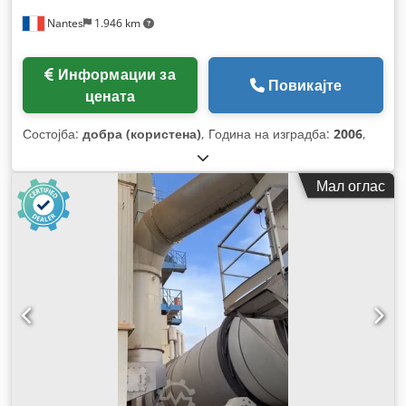
Nantes
1.946 km
Информации за
Повикајте
цената
Состојба:
добра (користена)
, Година на изградба:
2006
,
Мал оглас