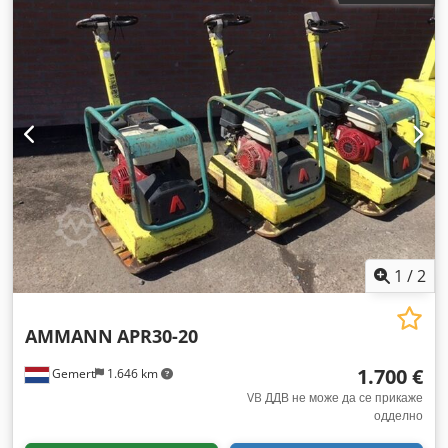
1
/
2
AMMANN
APR30-20
1.700 €
Gemert
1.646 km
VB ДДВ не може да се прикаже
одделно