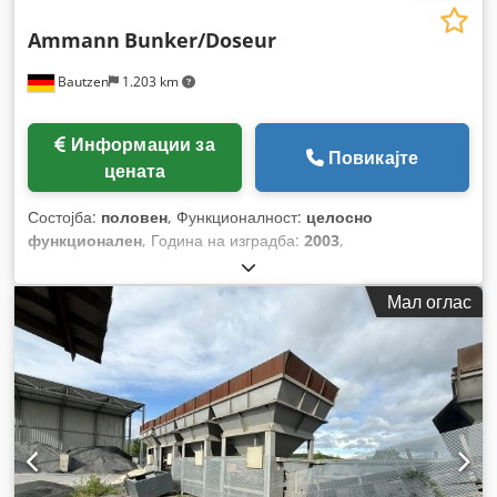
Ammann
Bunker/Doseur
Bautzen
1.203 km
Информации за
Повикајте
цената
Состојба:
половен
, Функционалност:
целосно
функционален
, Година на изградба:
2003
,
Мал оглас