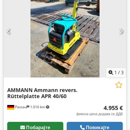
1
/
3
AMMANN
Ammann revers.
Rüttelplatte APR 40/60
4.955 €
Passau
1.016 km
фиксна цена додава се ДДВ
Побарајте
Повикајте