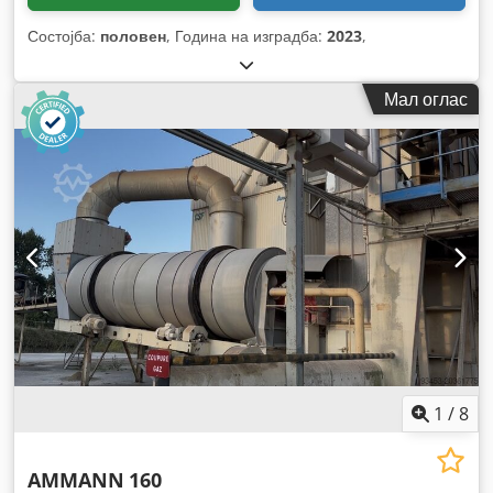
Состојба:
половен
, Година на изградба:
2023
,
Мал оглас
1
/
8
AMMANN
160