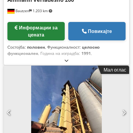
Bautzen
1.203 km
Информации за
Повикајте
цената
Состојба:
половен
, Функционалност:
целосно
функционален
, Година на изградба:
1991
,
Мал оглас