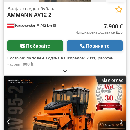
Валјак со еден бубањ
AMMANN
AV12-2
7.900 €
Ratschendorf
742 km
фиксна цена додава се ДДВ
Побарајте
Повикајте
Состојба:
половен
, Година на изградба:
2011
, работни
часови:
800 h
,
Мал оглас