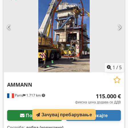
1
/
5
AMMANN
115.000 €
Paris
1.717 km
фиксна цена додава се ДДВ
Зачувај пребарување
Побарајте
Повикајте
Состојба:
добра (користена)
,