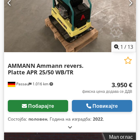
1
/
13
AMMANN
Ammann revers.
Platte APR 25/50 WB/TR
3.950 €
Passau
1.016 km
фиксна цена додава се ДДВ
Побарајте
Повикајте
Состојба:
половен
, Година на изградба:
2022
,
Мал оглас