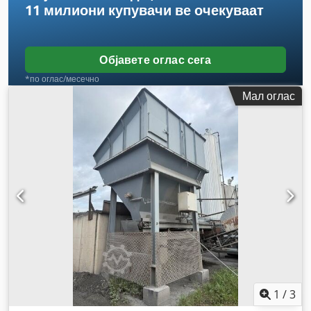
11 милиони купувачи
ве очекуваат
Објавете оглас сега
*по оглас/месечно
Мал оглас
1
/
3