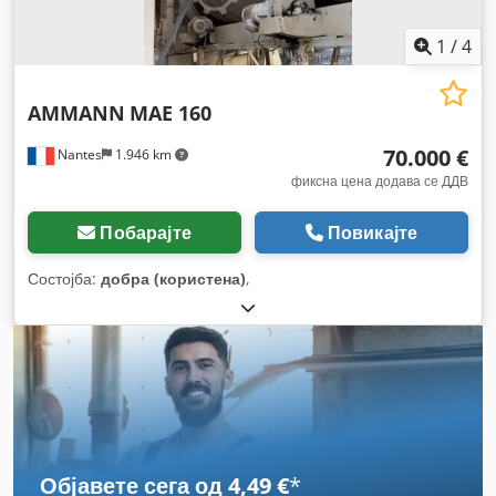
1
/
4
AMMANN
MAE 160
70.000 €
Nantes
1.946 km
фиксна цена додава се ДДВ
Побарајте
Повикајте
Состојба:
добра (користена)
,
Објавете сега од 4,49 €
*