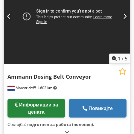
1
/
5
Ammann
Dosing Belt Conveyor
Maastricht
1.602 km
Информации за
Повикајте
цената
Состојба:
подготвен за работа (половен)
,