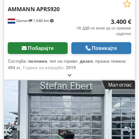
AMMANN
APR5920
3.400 €
Gemert
1.646 km
VB ДДВ не може да се прикаже
одделно
Побарајте
Повикајте
Состојба:
половен
, тип на гориво:
дизел
, празна тежина:
484 кг
, Година на изградба:
2019
,
Мал оглас