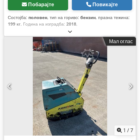
Побарајте
Повикајте
Состојба:
половен
, тип на гориво:
бензин
, празна тежина:
199 кг
, Година на изградба:
2018
,
Мал оглас
1
/
7