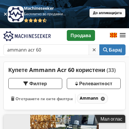
Machineseeker
До апликацијата
Бесплатно во продавница
Продава
Барај
Купете Ammann Acr 60 користени
(33)
Филтер
Релевантност
Ammann
Отстранете ги сите филтри
Мал оглас