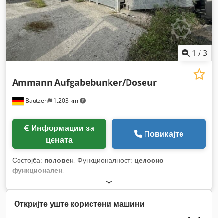
1
/
3
Ammann
Aufgabebunker/Doseur
Bautzen
1.203 km
Информации за
Повикајте
цената
Состојба:
половен
, Функционалност:
целосно
функционален
,
Откријте уште користени машини