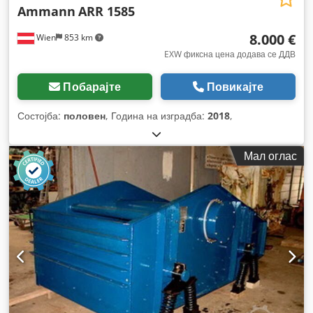
Ammann
ARR 1585
8.000 €
Wien
853 km
EXW фиксна цена додава се ДДВ
Побарајте
Повикајте
Состојба:
половен
, Година на изградба:
2018
,
Мал оглас