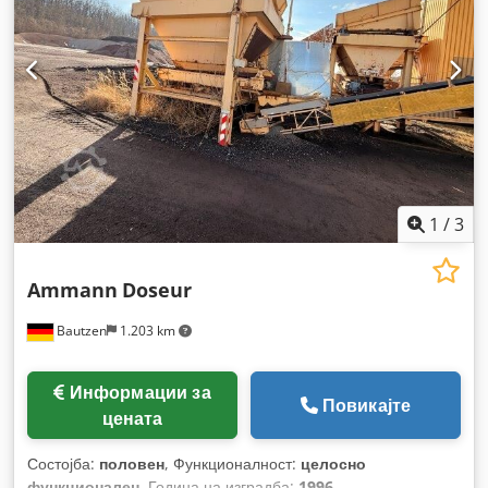
1
/
3
Ammann
Doseur
Bautzen
1.203 km
Информации за
Повикајте
цената
Состојба:
половен
, Функционалност:
целосно
функционален
, Година на изградба:
1996
,