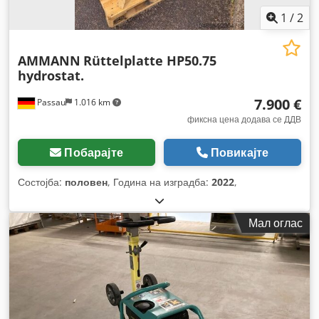
1
/
2
AMMANN
Rüttelplatte HP50.75
hydrostat.
7.900 €
Passau
1.016 km
фиксна цена додава се ДДВ
Побарајте
Повикајте
Состојба:
половен
, Година на изградба:
2022
,
Мал оглас