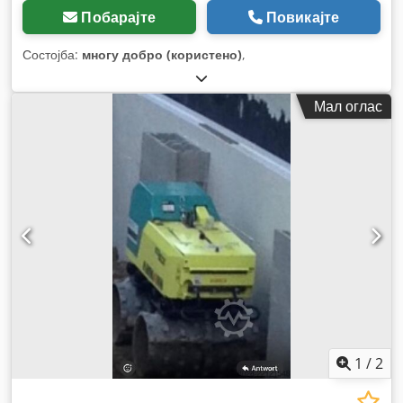
Побарајте
Повикајте
Состојба:
многу добро (користено)
,
Мал оглас
1
/
2