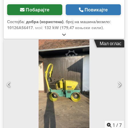
Побарајте
Повикајте
Состојба:
добра (користена)
, број на машина/возило:
10126A56417
, моќ:
132 kW (179,47 коњски сили)
,
ротациона брзина (мин.):
1.490 обр/мин
, влезен напон:
400 V
, влезен струја:
228 A
, вкупна тежина:
1.020 кг
, вкупна
Мал оглас
должина:
1.200 мм
, вкупна ширина:
800 мм
, вкупна висина:
1.100 мм
,
1
/
7