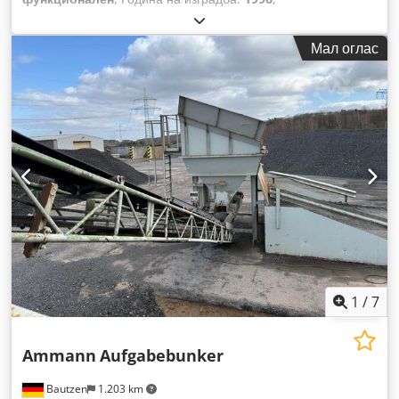
Мал оглас
1
/
7
Ammann
Aufgabebunker
Bautzen
1.203 km