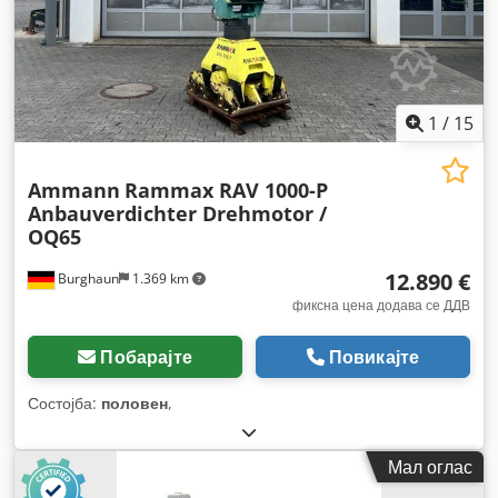
1
/
15
Ammann
Rammax RAV 1000-P
Anbauverdichter Drehmotor /
OQ65
12.890 €
Burghaun
1.369 km
фиксна цена додава се ДДВ
Побарајте
Повикајте
Состојба:
половен
,
Мал оглас