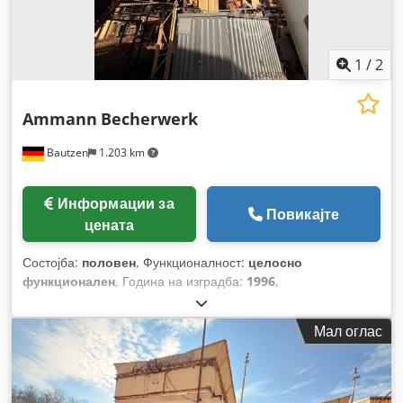
1
/
2
Ammann
Becherwerk
Bautzen
1.203 km
Информации за
Повикајте
цената
Состојба:
половен
, Функционалност:
целосно
функционален
, Година на изградба:
1996
,
Мал оглас