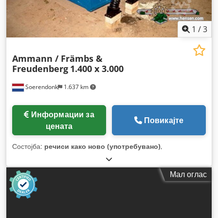
1
/
3
Ammann / Främbs &
Freudenberg
1.400 x 3.000
Soerendonk
1.637 km
Информации за
Повикајте
цената
Состојба:
речиси како ново (употребувано)
,
Мал оглас