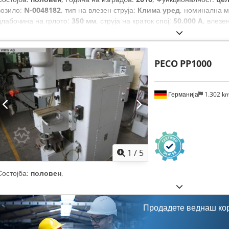
возило:
N-0048182
, тип на влезен струја:
Клима уред
, номинална м
длабочина на грлото:
350 мм
, струја на краток спој:
50.000 A
, влезе
вкупна ширина:
1.000 мм
, вкупна должина:
1.200 мм
, вкупна висина
напон на отворен круг:
12 V
,
PECO
PP1000
Германија
1.302 k
1
/
5
Состојба:
половен
,
Продадете веднаш ко