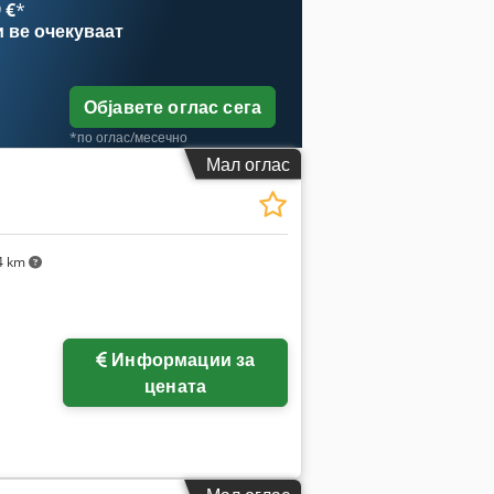
 €
*
и
ве очекуваат
Објавете оглас сега
*по оглас/месечно
Мал оглас
4 km
Побарајте повеќе
Информации за
слики
цената