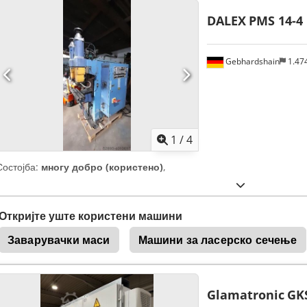
DALEX
PMS 14-4
Gebhardshain
1.47
1
/
4
Состојба:
многу добро (користено)
,
Откријте уште користени машини
Заварувачки маси
Машини за ласерско сечење
Glamatronic
GK