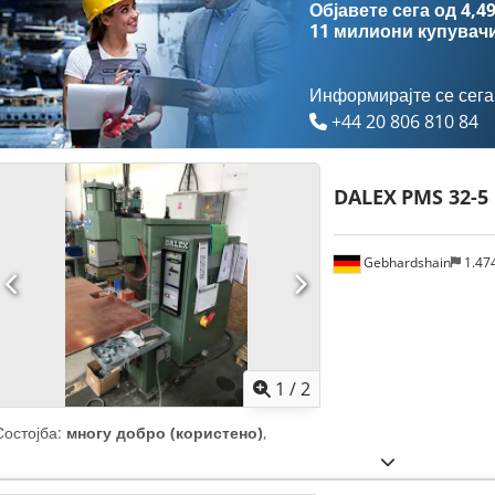
Објавете сега од 4,49
11 милиони купувач
Информирајте се сега
+44 20 806 810 84
DALEX
PMS 32-5
Gebhardshain
1.47
1
/
2
Состојба:
многу добро (користено)
,