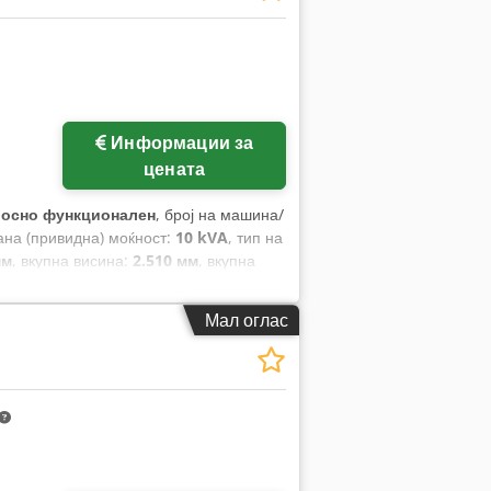
Информации за
цената
лосно функционален
, број на машина/
ана (привидна) моќност:
10 kVA
, тип на
мм
, вкупна висина:
2.510 мм
, вкупна
Мал оглас