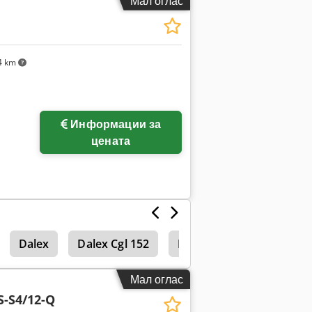
Мал оглас
4 km
Информации за
цената
Dalex
Dalex Cgl 152
Dalex Cgl 222
Dalex
Мал оглас
S-S4/12-Q