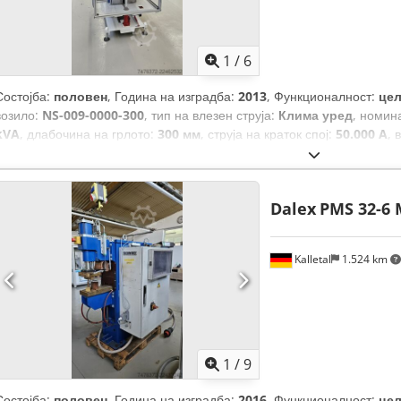
1
/
6
Состојба:
половен
, Година на изградба:
2013
, Функционалност:
це
возило:
NS-009-0000-300
, тип на влезен струја:
Клима уред
, номин
kVA
, длабочина на грлото:
300 мм
, струја на краток спој:
50.000 A
, 
вода
, вкупна ширина:
1.000 мм
, вкупна должина:
1.000 мм
, вкупна 
кг
, напон на отворен круг:
22 V
,
Dalex
PMS 32-6 
Kalletal
1.524 km
1
/
9
Состојба:
половен
, Година на изградба:
2016
, Функционалност:
це