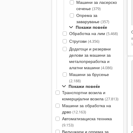
Машини за ласерско
сечење
(379)
Опрема за
заварување
(357)
Покажи повеќе
Обработка на лим
(5.468)
Стругови
(4.356)
Додатоци и резервни
делови за машини за
металопреработка и
алатни машини
(4.086)
Машини за брусење
(2.188)
Покажи повеќе
Транспортни возила и
комерцијални возила
(27.813)
Машини за обработка на
дрво
(12.163)
Автоматизациска техника
(9.153)
Вилушкари и опрема за