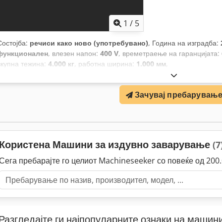
1
/
5
Состојба:
речиси како ново (употребувано)
, Година на изградба:
функционален
, влезен напон:
400 V
, времетраење на гаранцијата:
вкупна тежина:
4.000 кг
, работна ширина:
1.000 мм
,
Зачувај пребарувањ
Користена Машини за издувно заварување
(7
Сега пребарајте го целиот Machineseeker со повеќе од 20
Разгледајте ги најпопуларните ознаки на машини