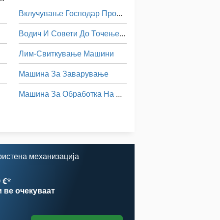
Вклучување Господар Профит 2
Водич И Совети До Точење Од 500 Мм Вретено
Лим-Свиткување Машини
Машина За Заварување
Машина За Обработка На Лим
Статистика На Ent
Тк Градите
ристена механизација
5
 €
*
и
ве очекуваат