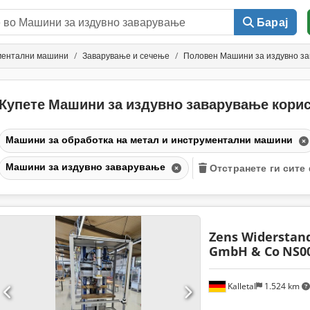
Барај
ументални машини
Заварување и сечење
Половен Машини за издувно з
Купете Машини за издувно заварување кори
Машини за обработка на метал и инструментални машини
Машини за издувно заварување
Отстранете ги сите
Zens Widerstan
GmbH & Co
NS0
Kalletal
1.524 km