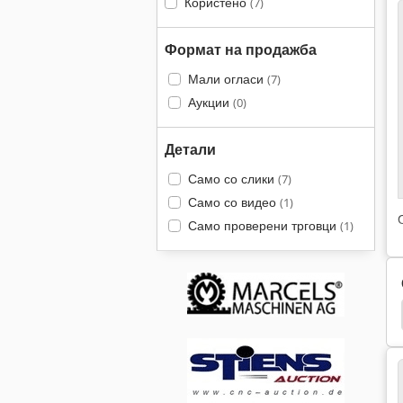
Користено
(7)
Формат на продажба
Мали огласи
(7)
Аукции
(0)
Детали
Само со слики
(7)
Само со видео
(1)
Само проверени трговци
(1)
Vep Машини Gmbh
Zett Хаос Технологија Gmbh