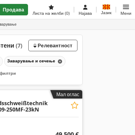
Продава
Јазик
Листа на желби
(0)
Најава
Мени
аварување
стени
(7)
Релевантност
Заварување и сечење
 филтри
Мал оглас
dsschweißtechnik
09-250MF-23kN
49.500 €