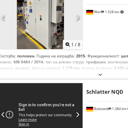
Werl
1.528 km
1
/
8
Состојба:
половен
, Година на изградба:
2015
, Функционалност:
це
возило:
MB 0484 / 2014
, тип на влезен струја:
трифазен
, континуир
ладење:
воздух
, вкупна ширина:
1.119 мм
, вкупна должина:
2.595 
тежина:
1.700 кг
,
Schlatter
NQD
Büttstedt
1.384 km