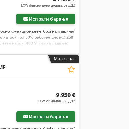
EXW фиксна цена додава се ДДВ
Испрати барање
лосно функционален
, број на машина/
ална моќ при 50% работен циклус:
250
влезен напон:
400 V
, тип на ладење:
висина:
1.850 мм
, вкупна тежина:
1.000
Мал оглас
MF
9.950 €
EXW VB додава се ДДВ
Испрати барање
лосно функционален
, број на машина/