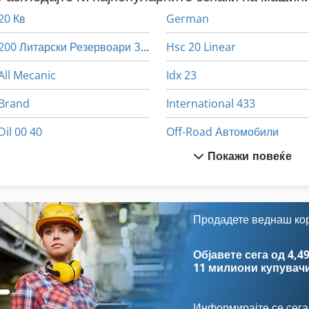
20 Кв
German
200 Литарски Резервоари За Садови
Hsc 20 Linear
All Mecanic
Idx 23
Brand
International 433
Dil 00 40
Off-Road Автомобили
Покажи повеќе
Dil 00 M
Stavostroj Vp 200
Dws 200
Tak 18
Ex Прес Центар
Tur 560
Продадете веднаш ко
Fngj 20
Брајан Беккум Месо Бас 31
Објавете сега од 4,49
11 милиони купувач
Информирајте се сега