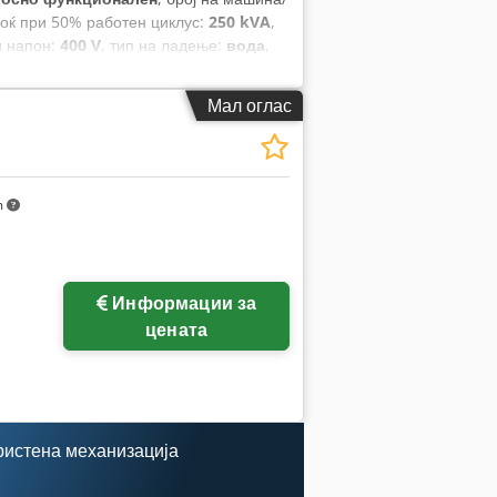
оќ при 50% работен циклус:
250 kVA
,
н напон:
400 V
, тип на ладење:
вода
,
:
1.750 мм
, вкупна тежина:
750 кг
,
Мал оглас
m
Информации за
цената
ристена механизација