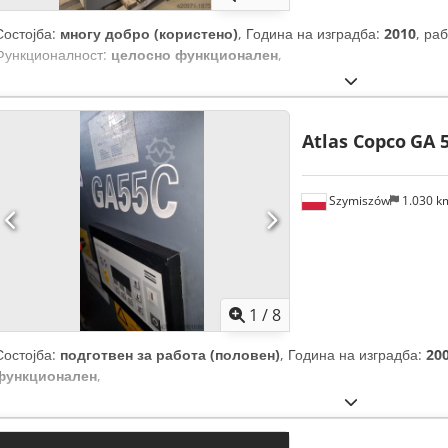
Состојба:
многу добро (користено)
, Година на изградба:
2010
, ра
Функционалност:
целосно функционален
,
Atlas Copco
GA 
Szymiszów
1.030 
1
/
8
Состојба:
подготвен за работа (половен)
, Година на изградба:
20
функционален
,