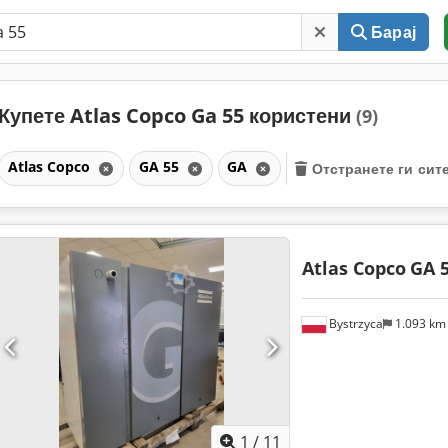
Барај
Купете Atlas Copco Ga 55 користени
(9)
Atlas Copco
GA 55
GA
Отстранете ги сит
Atlas Copco
GA 5
Bystrzyca
1.093 k
1
/
11