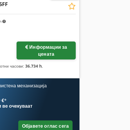
5FF
km
Информации за
цената
ботни часови:
36.734 h
,
ристена механизација
 €
*
и
ве очекуваат
Објавете оглас сега