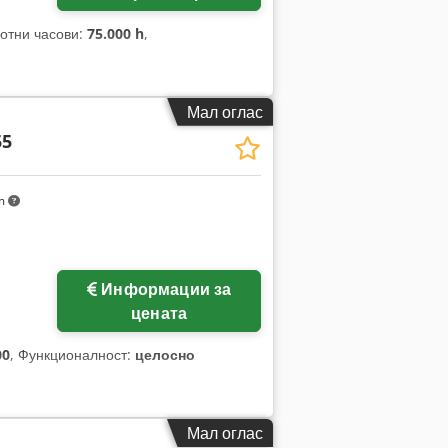
ботни часови:
75.000 h
,
Мал оглас
55
km
Информации за
цената
00
, Функционалност:
целосно
Мал оглас