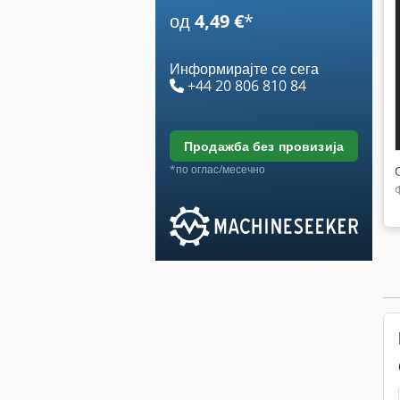
од
4,49 €
*
Информирајте се сега
+44 20 806 810 84
продажба без провизија
*по оглас/месечно