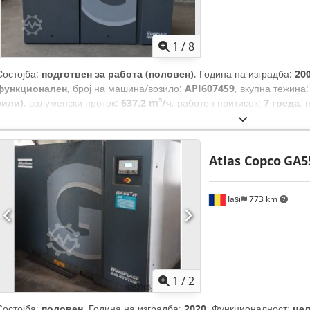
1
/
8
Состојба:
подготвен за работа (половен)
, Година на изградба:
20
функционален
, број на машина/возило:
API607459
, вкупна тежина
сили)
, волуменски проток:
637,2 m³/ч
, работен притисок:
7 греда
, 
ладење:
воздух
, Опрема:
фрижидер за сушење
,
Atlas Copco
GA5
Iași
773 km
1
/
2
Состојба:
половен
, Година на изградба:
2020
, Функционалност:
це