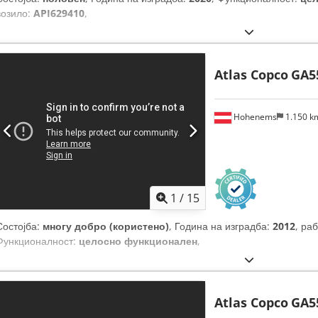
возило:
API629410
,
Atlas Copco
GA5
Hohenems
1.150 
1
/
15
Состојба:
многу добро (користено)
, Година на изградба:
2012
, ра
Функционалност:
целосно функционален
,
Atlas Copco
GA5