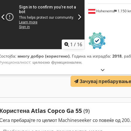
Hohenems
1.150 
1
/
16
Состојба:
многу добро (користено)
, Година на изградба:
2018
, ра
Функционалност:
целосно функционален
,
Зачувај пребарувањ
Користена Atlas Copco Ga 55
(9)
Сега пребарајте го целиот Machineseeker со повеќе од 20