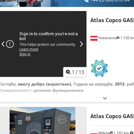
Atlas Copco
GA5
Hohenems
1.150 
1
/
13
Состојба:
многу добро (користено)
, Година на изградба:
2013
, ра
Функционалност:
целосно функционален
,
Atlas Copco
GA5
Wilków
1.102 km