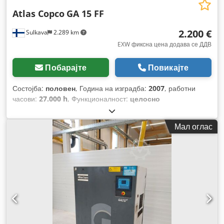
Atlas Copco
GA 15 FF
2.200 €
Sulkava
2.289 km
EXW фиксна цена додава се ДДВ
Побарајте
Повикајте
Состојба:
половен
, Година на изградба:
2007
, работни
часови:
27.000 h
, Функционалност:
целосно
функционален
, број на машина/возило:
API454025
,
Мал оглас