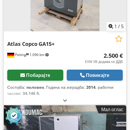
1
/
5
Atlas Copco
GA15+
2.500 €
Peiting
1.096 km
EXW VB додава се ДДВ
Побарајте
Повикајте
Состојба:
половен
, Година на изградба:
2014
, работни
часови:
34.146 h
,
Мал оглас