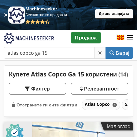
Machineseeker
До апликацијата
Бесплатно во продавница
Продава
Барај
Купете Atlas Copco Ga 15 користени
(14)
Филтер
Релевантност
Atlas Copco
GA 1
Отстранете ги сите филтри
Мал оглас