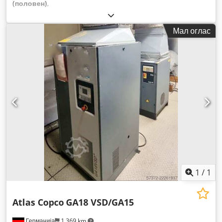
(половен)
,
Мал оглас
1
/
1
Atlas Copco
GA18 VSD/GA15
Германија
1.369 km