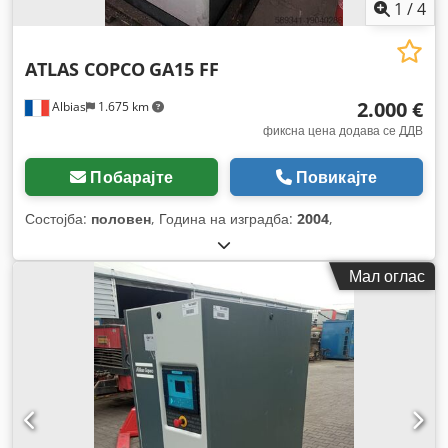
1
/
4
ATLAS COPCO
GA15 FF
2.000 €
Albias
1.675 km
фиксна цена додава се ДДВ
Побарајте
Повикајте
Состојба:
половен
, Година на изградба:
2004
,
Мал оглас