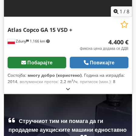
1
/
8
Atlas Copco
GA 15 VSD +
4.400 €
Zduny
1.166 km
фиксна цена додава се ДДВ
Побарајте
Повикајте
Состојба:
многу добро (користено)
, Година на изградба:
2014
, волуменски проток:
2,2 m³/ч
, притисок (мин.):
8
греда
,
Стручниот тим ни помага да ги
продадеме аукциските машини едноставно