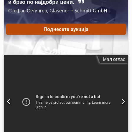
и брзо по најдобри цени.
Стефан Оетингер, Gläsener + Schmitt GmbH
Поднесете аукција
Мал оглас