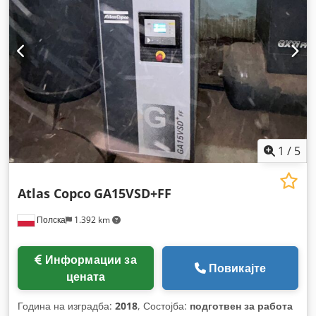
1
/
5
Atlas Copco
GA15VSD+FF
Полска
1.392 km
Информации за
Повикајте
цената
Година на изградба:
2018
, Состојба:
подготвен за работа