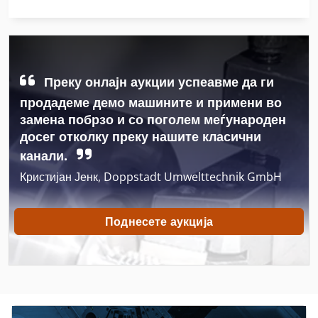
Atlas Copco Ga 11 Vsd
Atlas Copco Ga 110
Atlas Copco Ga 118
Преку онлајн аукции успеавме да ги
продадеме демо машините и примени во
Atlas Copco Ga 15 Ff
замена побрзо и со поголем меѓународен
досег отколку преку нашите класични
Atlas Copco Ga 160
канали.
Atlas Copco Ga 18
Кристијан Јенк, Doppstadt Umwelttechnik GmbH
Atlas Copco Ga 22
Поднесете аукција
Atlas Copco Ga 30
Atlas Copco Ga 308
Atlas Copco Ga 408
Atlas Copco Ga 45