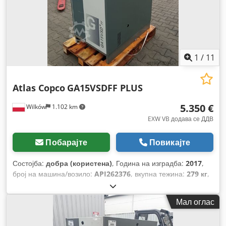
1
/
11
Atlas Copco
GA15VSDFF PLUS
5.350 €
Wilków
1.102 km
EXW VB додава се ДДВ
Побарајте
Повикајте
Состојба:
добра (користена)
, Година на изградба:
2017
,
број на машина/возило:
API262376
, вкупна тежина:
279 кг
,
волуменски проток:
150,6 m³/ч
, притисок (макс.):
12,75
греда
, Опрема:
Достапна табличка со податоци,
Мал оглас
фрижидер за сушење
,