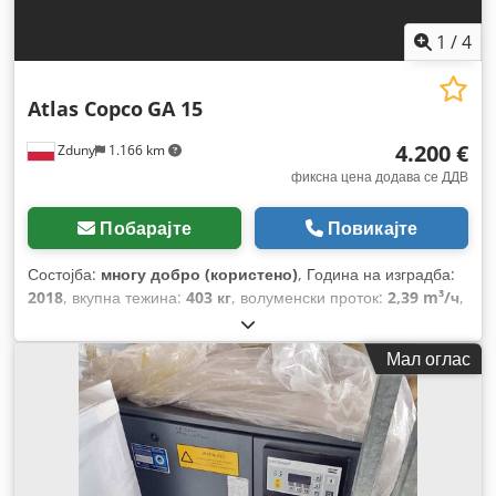
1
/
4
Atlas Copco
GA 15
4.200 €
Zduny
1.166 km
фиксна цена додава се ДДВ
Побарајте
Повикајте
Состојба:
многу добро (користено)
, Година на изградба:
2018
, вкупна тежина:
403 кг
, волуменски проток:
2,39 m³/ч
,
работен притисок:
10 греда
, влезен напон:
400 V
,
Мал оглас