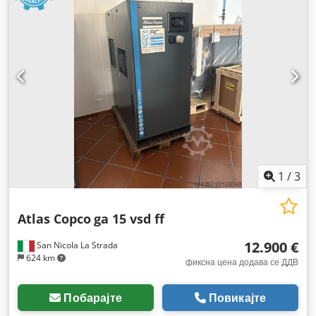
1
/
3
Atlas Copco
ga 15 vsd ff
12.900 €
San Nicola La Strada
624 km
фиксна цена додава се ДДВ
Побарајте
Повикајте