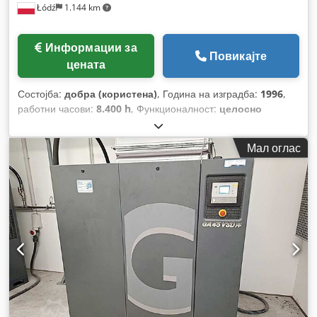
Łódź
1.144 km
Информации за
Повикајте
цената
Состојба:
добра (користена)
, Година на изградба:
1996
,
работни часови:
8.400 h
, Функционалност:
целосно
функционален
, моќ:
18,5 kW (25,15 коњски сили)
,
работен притисок:
8 греда
,
Мал оглас