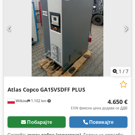
1
/
7
Atlas Copco
GA15VSDFF PLUS
4.650 €
Wilków
1.102 km
EXW фиксна цена додава се ДДВ
Побарајте
Повикајте
Состојба:
многу добро (користено)
, Година на изградба: