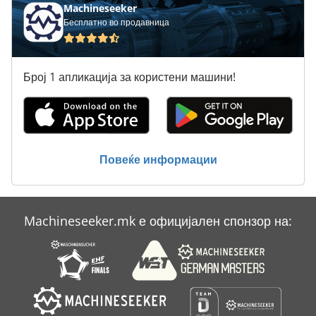
Machineseeker
Atlas Copco Ga 5
Бесплатно во продавница
Atlas Copco Ga 508
Број 1 апликација за користени машини!
Atlas Copco Ga 55
Atlas Copco Ga 55 Vsd
Atlas Copco Ga 7
Повеќе информации
Atlas Copco Ga 75
Atlas Copco Ga 808
Machineseeker.mk е официјален спонзор на:
Atlas Copco Ga 90