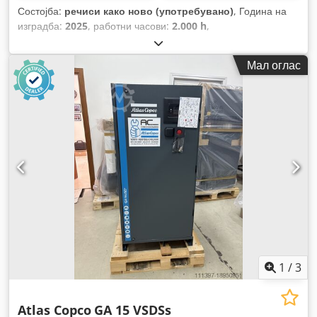
Состојба:
речиси како ново (употребувано)
, Година на
изградба:
2025
, работни часови:
2.000 h
,
Мал оглас
1
/
3
Atlas Copco
GA 15 VSDSs