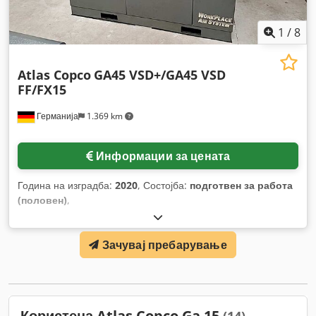
1
/
8
Atlas Copco
GA45 VSD+/GA45 VSD
FF/FX15
Германија
1.369 km
Информации за цената
Година на изградба:
2020
, Состојба:
подготвен за работа
(половен)
,
Зачувај пребарување
Користена Atlas Copco Ga 15