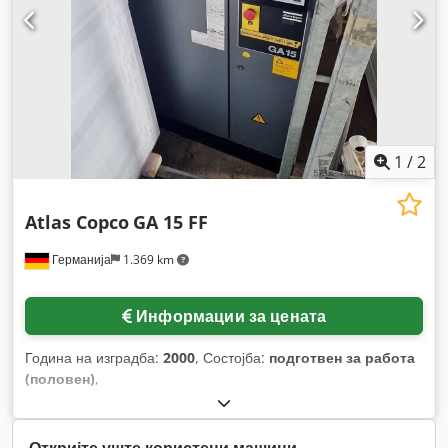
1
/
2
Atlas Copco
GA 15 FF
Германија
1.369 km
Информации за цената
Година на изградба:
2000
, Состојба:
подготвен за работа
(половен)
,
Откријте уште користени машини