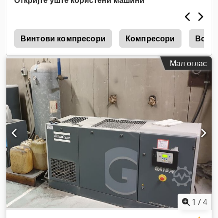
r
Винтови компресори
Компресори
Возд
Мал оглас
1
/
4