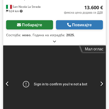
13.600 €
San Nicola La Strada
624 km
фиксна цена додава се ДДВ
Побарајте
Повикајте
Состојба:
ново
, Година на изградба:
2025
,
Мал оглас