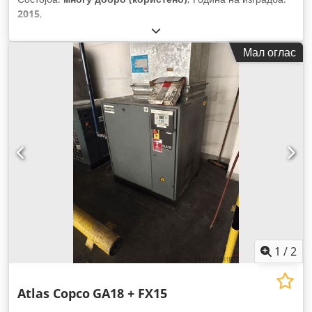
2015
,
Мал оглас
1
/
2
Atlas Copco
GA18 + FX15