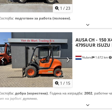
1
/
23
Состојба:
подготвен за работа (половен)
,
AUSA
CH - 150 X
4795UUR ISUZU 
Nuland
1.672 km
1
/
15
Состојба:
добра (користена)
, Година на изградба:
2002
, работни ч
тип на јарбол:
дуплекс
,