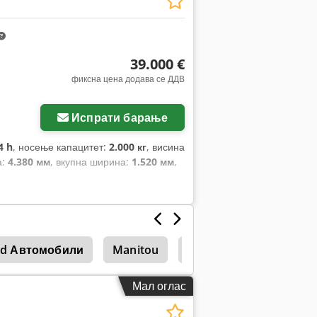
39.000 €
фиксна цена додава се ДДВ
Испрати барање
4 h
, носење капацитет:
2.000 кг
, висина
а:
4.380 мм
, вкупна ширина:
1.520 мм
,
ad Автомобили
Manitou
Manitou 1233
Мал оглас