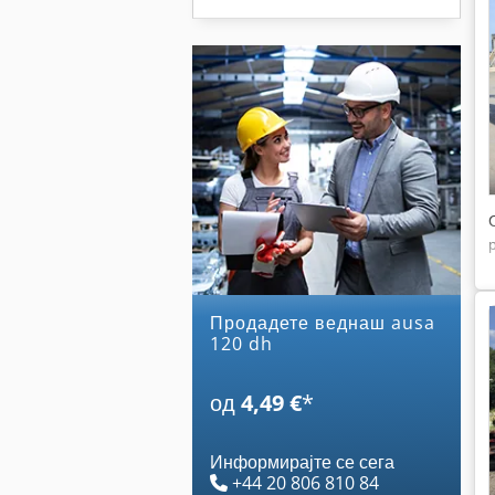
Продадете веднаш ausa
120 dh
од
4,49 €
*
Информирајте се сега
+44 20 806 810 84