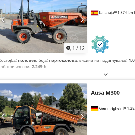
Шпанија
1.874 km
1
/
12
Состојба:
половен
, боја:
портокалова
, висина на подигнување:
1.
работни часови:
2.249 h
,
Ausa
M300
Gemmrigheim
1.28