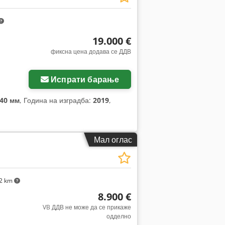
19.000 €
фиксна цена додава се ДДВ
Испрати барање
040 мм
, Година на изградба:
2019
,
Мал оглас
2 km
8.900 €
VB ДДВ не може да се прикаже
одделно