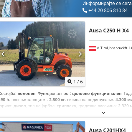
Информирајте се сега
+44 20 806 810 84
Ausa
C250 H X4
A-Tirol,Innsbruck
1.
1
/
6
Состојба:
половен
, Функционалност:
целосно функционален
, Год
590 h
, носење капацитет:
2.500 кг
, висина на подигнување:
4.300 м
гориво:
дизел
, тип на јарбол:
триплекс
, градежна височина:
2.320 
ширина на вилушкарската рамка:
1.600 мм
, должина на вилушките:
вкупна должина:
4.240 мм
, тип на погон:
Diesel
, градежна ширина:
1
Ausa
C201HX4