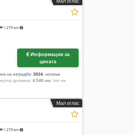
Мал оглас
1.279 km
Информации за
цената
ина на изградба:
2024
, носење
 вкупна должина:
4.540 мм
, тип на
Мал оглас
1.279 km