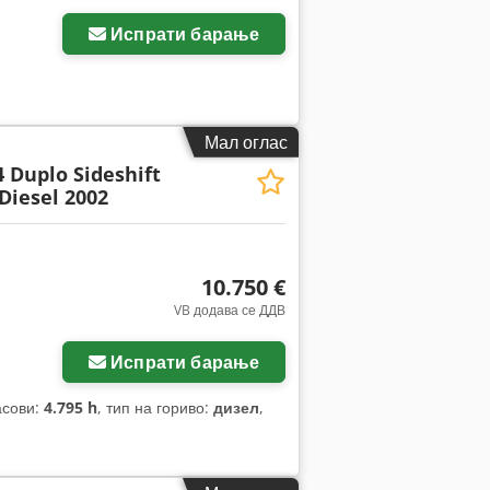
Испрати барање
Мал оглас
4 Duplo Sideshift
Diesel 2002
10.750 €
VB додава се ДДВ
Испрати барање
асови:
4.795 h
, тип на гориво:
дизел
,