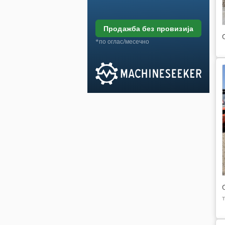
продажба без провизија
*по оглас/месечно