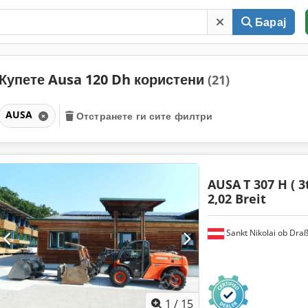
Барај
Купете Ausa 120 Dh користени
(21)
AUSA
Отстранете ги сите филтри
AUSA
T 307 H ( 3
2,02 Breit
Sankt Nikolai ob Draß
1
/
15