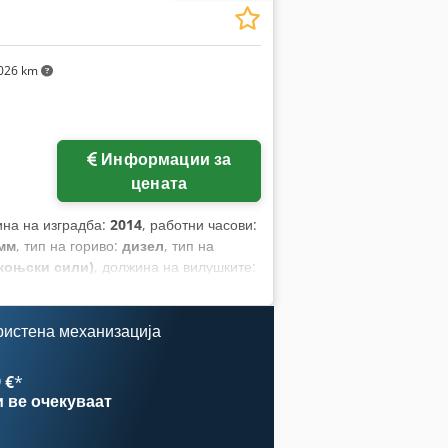
026 km
Информации за
цената
ина на изградба:
2014
, работни часови:
 мм
, тип на гориво:
дизел
, тип на
 коњски сили)
, должина на вилушките:
ристена механизација
 €
*
и
ве очекуваат