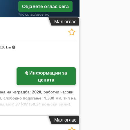
Објавете оглас сега
*по оглас/месечно
Мал оглас
026 km
Информации за
цената
ина на изградба:
2020
, работни часови:
м
, слободно подигање:
1.330 мм
, тип на
мм
, моќ:
37 kW (50,31 коњски сили)
,
1.200 мм
, празна тежина:
4.400 кг
,
.800 мм
,
Мал оглас