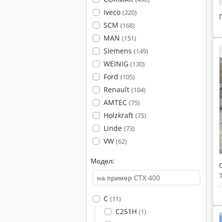
Iveco
(220)
SCM
(168)
MAN
(151)
Siemens
(149)
WEINIG
(130)
Ford
(105)
Renault
(104)
AMTEC
(75)
Holzkraft
(75)
Linde
(73)
VW
(62)
Модел:
C
(11)
C251H
(1)