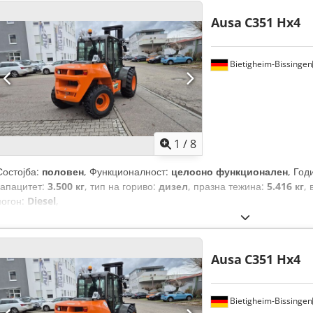
Ausa
C351 Hx4
Bietigheim-Bissingen
1
/
8
Состојба:
половен
, Функционалност:
целосно функционален
, Год
капацитет:
3.500 кг
, тип на гориво:
дизел
, празна тежина:
5.416 кг
,
погон:
Diesel
,
Ausa
C351 Hx4
Bietigheim-Bissingen