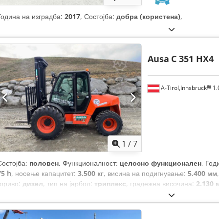
Година на изградба:
2017
, Состојба:
добра (користена)
,
Ausa
C 351 HX4
A-Tirol,Innsbruck
1.
1
/
7
Состојба:
половен
, Функционалност:
целосно функционален
, Год
75 h
, носење капацитет:
3.500 кг
, висина на подигнување:
5.400 мм
гориво:
дизел
, тип на јарбол:
триплекс
, градежна височина:
2.130 
должина на вилушките:
1.150 мм
, празна тежина:
5.837 кг
, вкупна 
градежна ширина:
2.050 мм
,