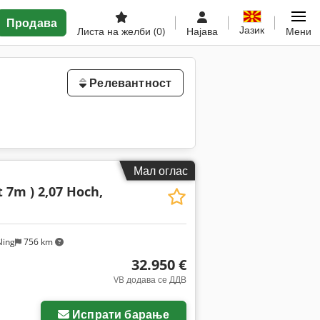
Продава
Јазик
Листа на желби
(0)
Најава
Мени
Релевантност
Мал оглас
t 7m ) 2,07 Hoch,
ling
756 km
32.950 €
VB додава се ДДВ
Испрати барање