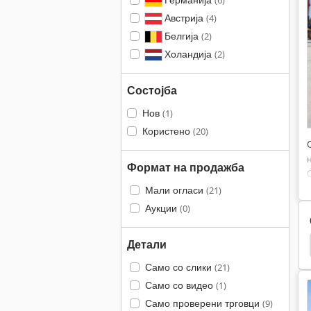
(6)
Австрија
(4)
Белгија
(2)
Холандија
(2)
Состојба
Нов
(1)
Користено
(20)
Формат на продажба
Мали огласи
(21)
Аукции
(0)
Детали
Neuson 6001
Neuson 3003
Neuson 2503
Само со слики
(21)
Само со видео
(1)
Само проверени трговци
(9)