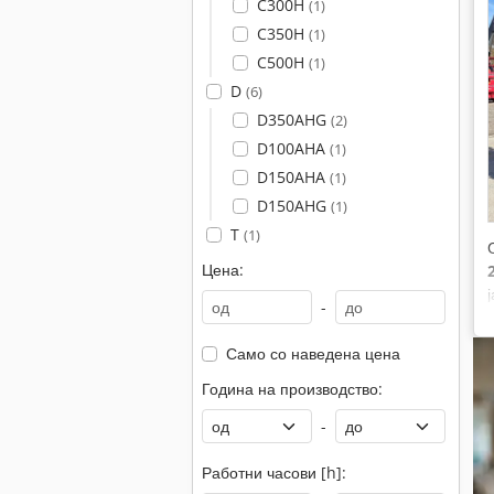
C300H
(1)
C350H
(1)
C500H
(1)
D
(6)
D350AHG
(2)
D100AHA
(1)
D150AHA
(1)
D150AHG
(1)
T
(1)
Цена:
-
Само со наведена цена
Година на производство:
-
Работни часови [h]: