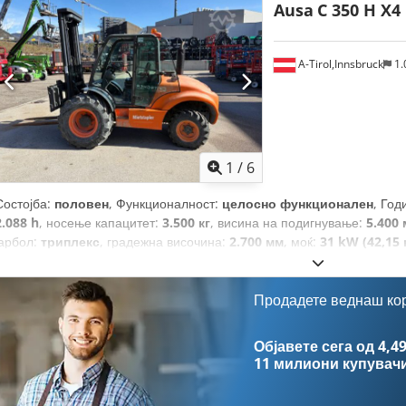
Ausa
C 350 H X4
A-Tirol,Innsbruck
1.
1
/
6
Состојба:
половен
, Функционалност:
целосно функционален
, Год
2.088 h
, носење капацитет:
3.500 кг
, висина на подигнување:
5.400
јарбол:
триплекс
, градежна височина:
2.700 мм
, моќ:
31 kW (42,15
1.150 мм
, тип на погон:
Diesel
,
Продадете веднаш ко
Објавете сега од 4,49
11 милиони купувач