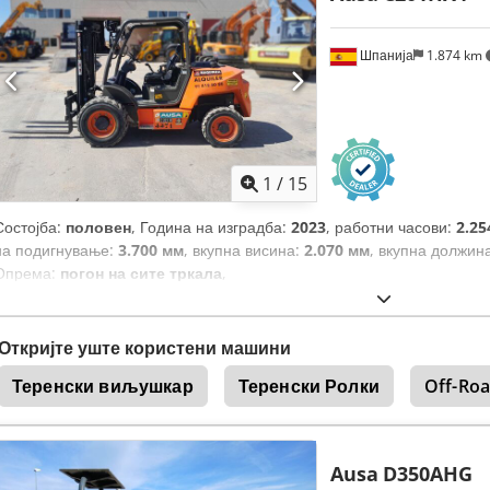
Шпанија
1.874 km
1
/
15
Состојба:
половен
, Година на изградба:
2023
, работни часови:
2.25
на подигнување:
3.700 мм
, вкупна висина:
2.070 мм
, вкупна должин
Опрема:
погон на сите тркала
,
Откријте уште користени машини
Теренски виљушкар
Теренски Ролки
Off-Ro
Ausa
D350AHG