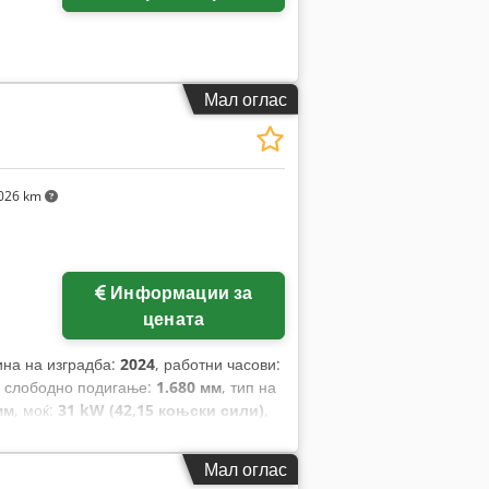
Мал оглас
026 km
Информации за
цената
ина на изградба:
2024
, работни часови:
, слободно подигање:
1.680 мм
, тип на
мм
, моќ:
31 kW (42,15 коњски сили)
,
должина:
4.540 мм
, тип на погон:
Diesel
,
Мал оглас