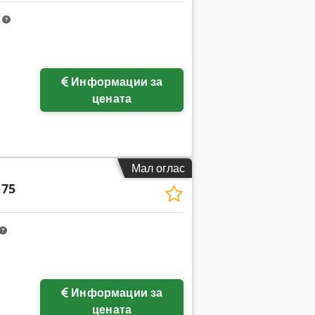
m
Информации за
цената
Мал оглас
 75
Информации за
цената