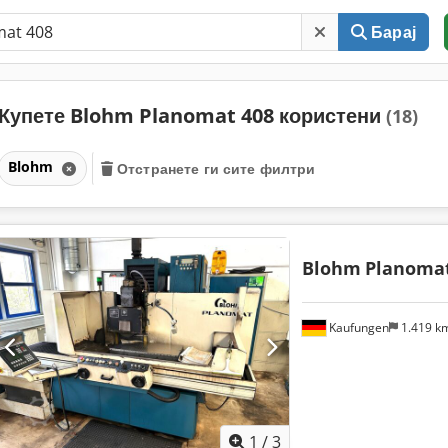
Барај
Купете Blohm Planomat 408 користени
(18)
Blohm
Отстранете ги сите филтри
Blohm
Planomat
Kaufungen
1.419 k
1
/
3