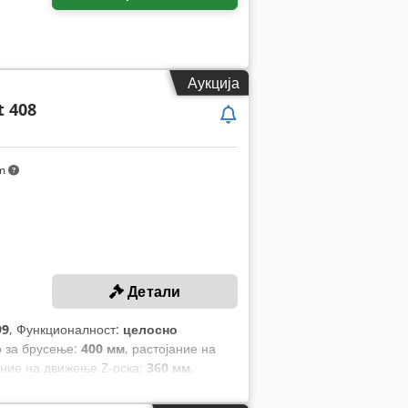
Аукција
 408
km
Детали
99
, Функционалност:
целосно
о за брусење:
400 мм
, растојание на
ание на движење Z-оска:
360 мм
,