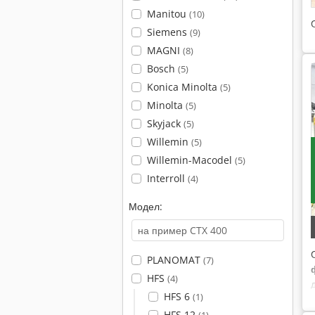
Manitou
(10)
Siemens
(9)
MAGNI
(8)
Bosch
(5)
Konica Minolta
(5)
Minolta
(5)
Skyjack
(5)
Willemin
(5)
Willemin-Macodel
(5)
Interroll
(4)
Модел:
PLANOMAT
(7)
HFS
(4)
HFS 6
(1)
HFS 12