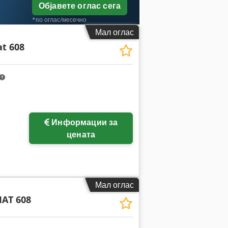
Објавете оглас сега
*по оглас/месечно
Мал оглас
t 608
Информации за
цената
Мал оглас
AT 608