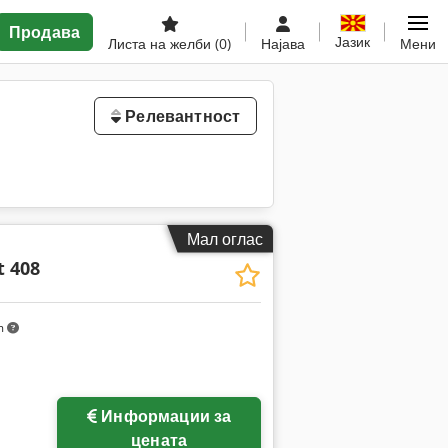
Продава
Јазик
Листа на желби
(0)
Најава
Мени
Релевантност
Мал оглас
 408
m
Информации за
цената