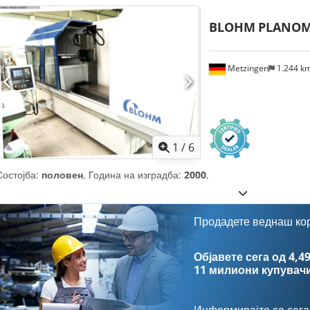
BLOHM
PLANOM
Metzingen
1.244 k
1
/
6
Состојба:
половен
, Година на изградба:
2000
,
Продадете веднаш ко
Објавете сега од 4,49
11 милиони купувач