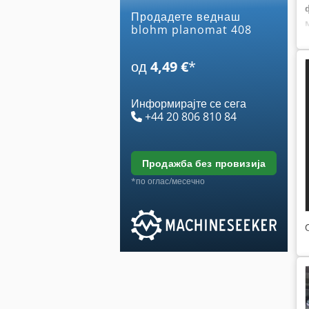
Продадете веднаш
blohm planomat 408
од
4,49 €
*
Информирајте се сега
+44 20 806 810 84
продажба без провизија
*по оглас/месечно