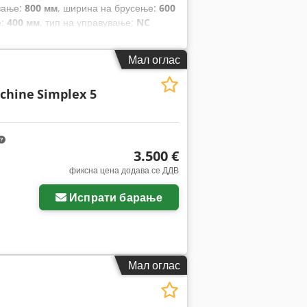
вање:
800 мм
, ширина на брусење:
600
е:
400 мм
, тип на управување:
NC
Мал оглас
schine
Simplex 5
3.500 €
фиксна цена додава се ДДВ
Испрати барање
Мал оглас