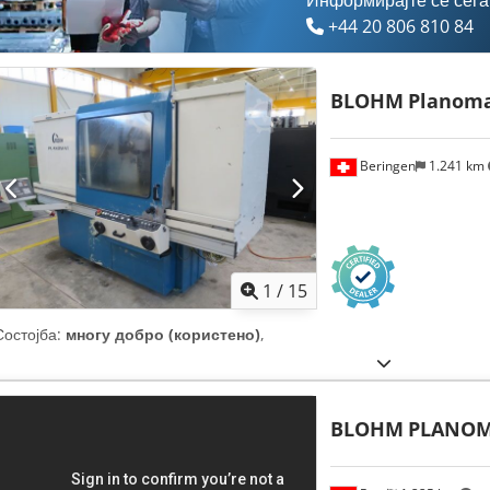
Информирајте се сега
+44 20 806 810 84
BLOHM
Planoma
Beringen
1.241 km
1
/
15
Состојба:
многу добро (користено)
,
BLOHM
PLANOM