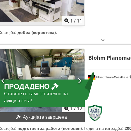
1
/
11
Состојба:
добра (користена)
,
Blohm
Planomat
Nordrhein-Westfalen
ПРОДАДЕНО
Ставете го самостоятелно на
аукција сега!
1
/
12
Аукцијата завршена
Состојба:
подготвен за работа (половен)
, Година на изградба:
20