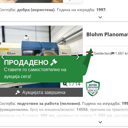
Состојба:
добра (користена)
, Година на изградба:
1997
,
Blohm
Planomat
Gelderland
1.661 
ПРОДАДЕНО
Ставете го самостоятелно на
аукција сега!
1
/
14
Аукцијата завршена
Состојба:
подготвен за работа (половен)
, Година на изградба:
19
функционален
, број на машина/возило:
14556
, пречник на тркалот
движење на Х-оската:
900 мм
, движење по оската Y:
550 мм
, растој
брзина на вретено за шлифовање:
3.400 обр/мин
,