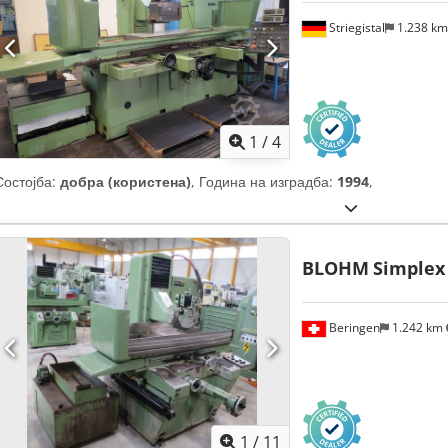
Striegistal
1.238 k
1
/
4
Состојба:
добра (користена)
, Година на изградба:
1994
,
BLOHM
Simplex
Beringen
1.242 km
1
/
11