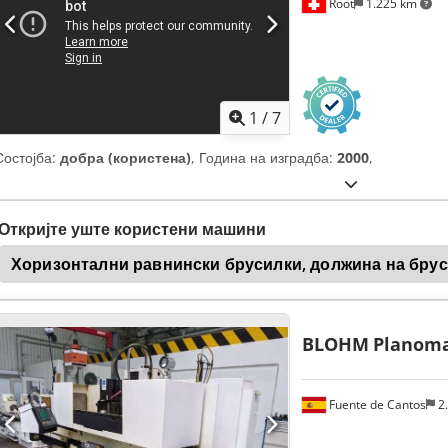
Root
1.225 km
1
/
7
Состојба:
добра (користена)
, Година на изградба:
2000
,
Откријте уште користени машини
Хоризонтални равнински брусилки, должина на бру
BLOHM
Planoma
Fuente de Cantos
2