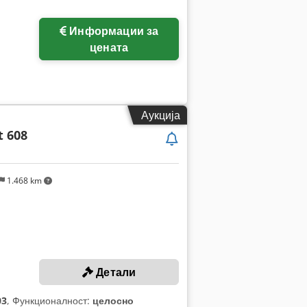
Информации за
цената
Аукција
 608
1.468 km
Детали
03
, Функционалност:
целосно