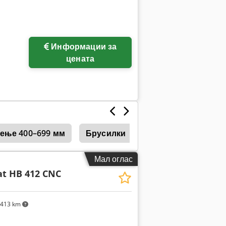
Информации за
цената
сење 400–699 мм
Брусилки
Лабораториски Бр
Мал оглас
t HB 412 CNC
.413 km