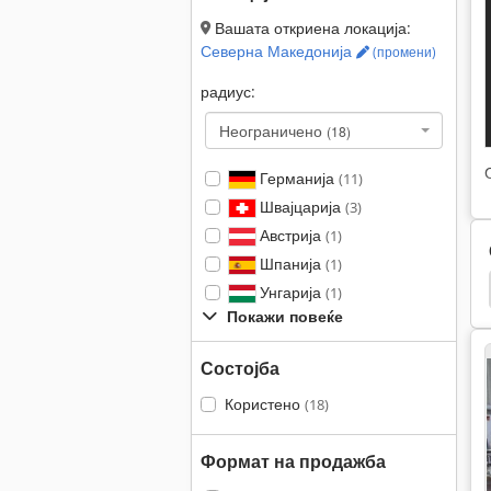
Вашата откриена локација:
Северна Македонија
(промени)
радиус:
Неограничено
(18)
Германија
(11)
Швајцарија
(3)
Австрија
(1)
Шпанија
(1)
Рамни Ремени
Blohm
Elb
Loh
Унгарија
(1)
Покажи повеќе
Состојба
Користено
(18)
Формат на продажба