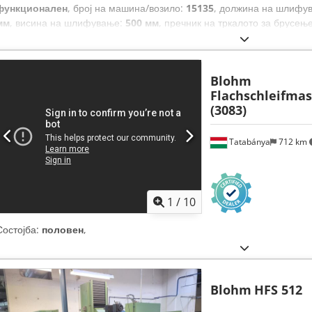
функционален
, број на машина/возило:
15135
, должина на шлифу
мм
, висина на шлифување:
500 мм
, пречник на тркалото за брусењ
контрола
,
Blohm
Flachschleifma
(3083)
Tatabánya
712 km
1
/
10
Состојба:
половен
,
Blohm
HFS 512