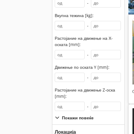
-
Вкупна тежина [kg]:
-
Растојание на движење на Х-
оската [mm]:
-
Движење по оската Y [mm]:
-
Растојание на движење Z-оска
[mm]:
-
Покажи повеќе
Локација