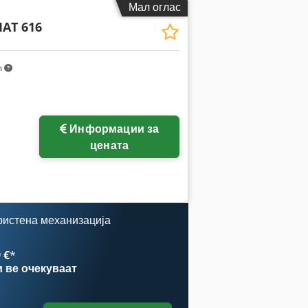
Мал оглас
AT 616
m
Информации за
цената
ристена механизација
 €
*
и
ве очекуваат