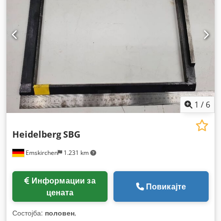
1
/
6
Heidelberg
SBG
Emskirchen
1.231 km
Информации за
Повикајте
цената
Состојба:
половен
,