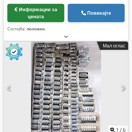
Информации за
Повикајте
цената
Состојба:
половен
,
Мал оглас
1
/
6