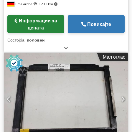
Emskirchen
1.231 km
Информации за
Повикајте
цената
Состојба:
половен
,
Мал оглас