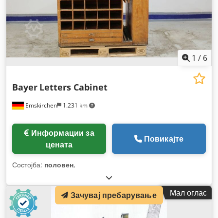
1
/
6
Bayer
Letters Cabinet
Emskirchen
1.231 km
Информации за
Повикајте
цената
Состојба:
половен
,
Мал оглас
Зачувај пребарување