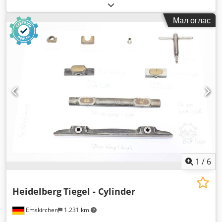
Мал оглас
1
/
6
Heidelberg
Tiegel - Cylinder
Emskirchen
1.231 km