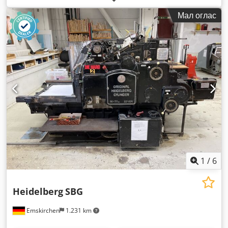
Мал оглас
1
/
6
Heidelberg
SBG
Emskirchen
1.231 km