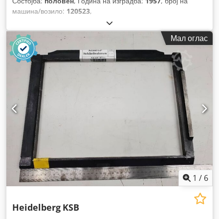
Состојба:
половен
, Година на изградба:
1957
, број на
машина/возило:
120523
,
Мал оглас
1
/
6
Heidelberg
KSB