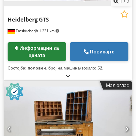
1
/
2
Heidelberg
GTS
Emskirchen
1.231 km
Информации за
Повикајте
цената
Состојба:
половен
, број на машина/возило:
52
,
Мал оглас