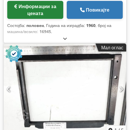
Информации за
Повикајте
цената
Состојба:
половен
, Година на изградба:
1960
, број на
машина/возило:
16945
,
Мал оглас