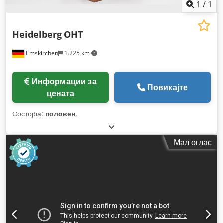
1
/
1
Heidelberg
OHT
Emskirchen
1.225 km
Информации за
Повикајте
цената
Состојба:
половен
,
Мал оглас