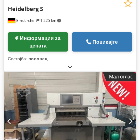
Heidelberg
S
Emskirchen
1.225 km
Информации за
Повикајте
цената
Состојба:
половен
,
Мал оглас