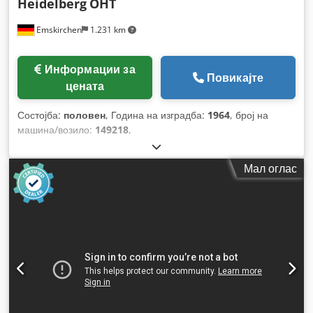
Heidelberg
OHT
Emskirchen
1.231 km
Информации за
Повикајте
цената
Состојба:
половен
, Година на изградба:
1964
, број на
машина/возило:
149218
,
Мал оглас