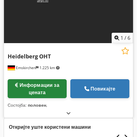
1
/
6
Heidelberg
OHT
Emskirchen
1.225 km
Информации за
Повикајте
цената
Состојба:
половен
,
Откријте уште користени машини