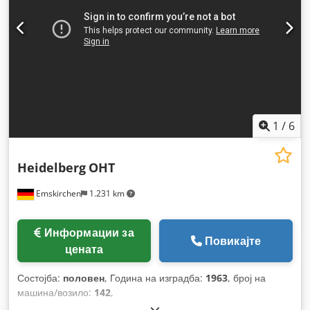
1
/
6
Heidelberg
OHT
Emskirchen
1.231 km
Информации за
Повикајте
цената
Состојба:
половен
, Година на изградба:
1963
, број на
машина/возило:
142
,