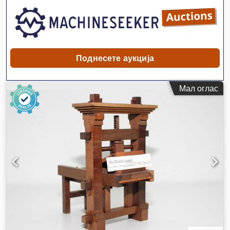
Поднесете аукција
Мал оглас