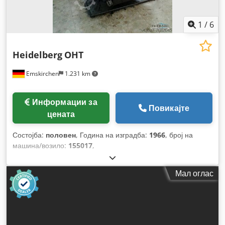
1
/
6
Heidelberg
OHT
Emskirchen
1.231 km
Информации за
Повикајте
цената
Состојба:
половен
, Година на изградба:
1966
, број на
машина/возило:
155017
,
Мал оглас