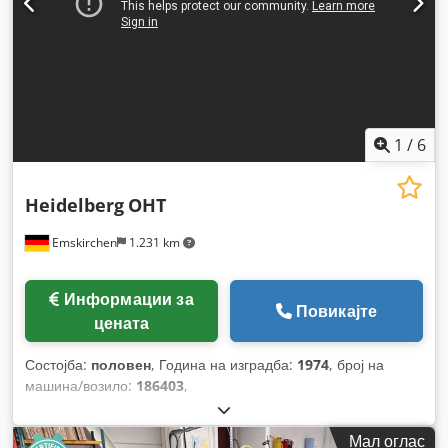
1
/
6
Heidelberg
OHT
Emskirchen
1.231 km
Информации за
Повикајте
цената
Состојба:
половен
, Година на изградба:
1974
, број на
машина/возило:
186403
,
Мал оглас