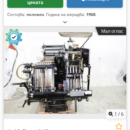
цената
Состојба:
половен
, Година на изградба:
1968
,
Мал оглас
1
/
6