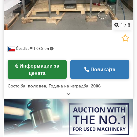
1
/
8
Čestlice
1.086 km
Информации за
Повикајте
цената
Состојба:
половен
, Година на изградба:
2006
,