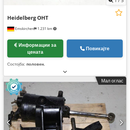
1
/
5
Heidelberg
OHT
Emskirchen
1.231 km
Информации за
Повикајте
цената
Состојба:
половен
,
Мал оглас