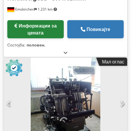
Emskirchen
1.231 km
Информации за
Повикајте
цената
Состојба:
половен
,
Мал оглас