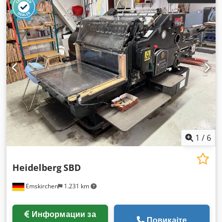
1
/
6
Heidelberg
SBD
Emskirchen
1.231 km
Информации за
Повикајте