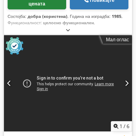
Повикајте
цената
Состојба:
добра (користена)
, Година на изградба:
1985
,
Функционалност:
целосно функционален
,
Мал оглас
1
/
6