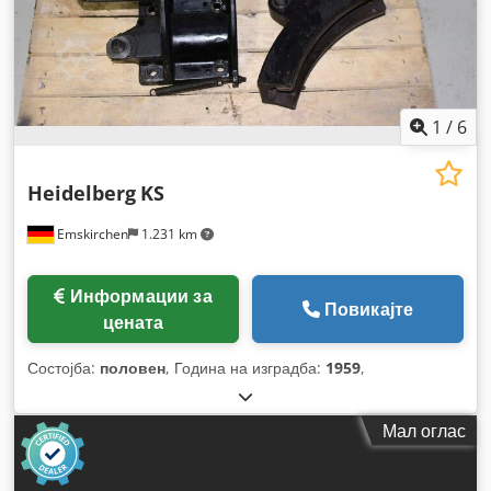
1
/
6
Heidelberg
KS
Emskirchen
1.231 km
Информации за
Повикајте
цената
Состојба:
половен
, Година на изградба:
1959
,
Мал оглас