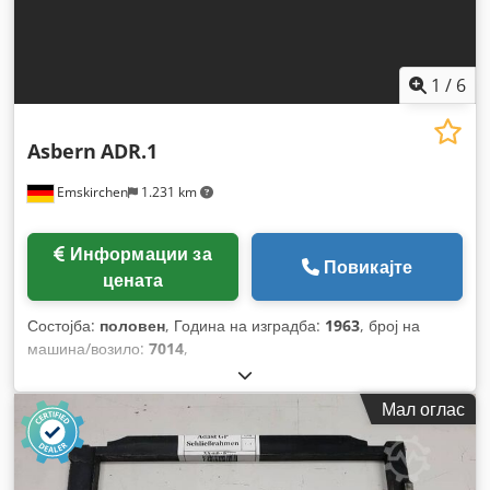
1
/
6
Asbern
ADR.1
Emskirchen
1.231 km
Информации за
Повикајте
цената
Состојба:
половен
, Година на изградба:
1963
, број на
машина/возило:
7014
,
Мал оглас