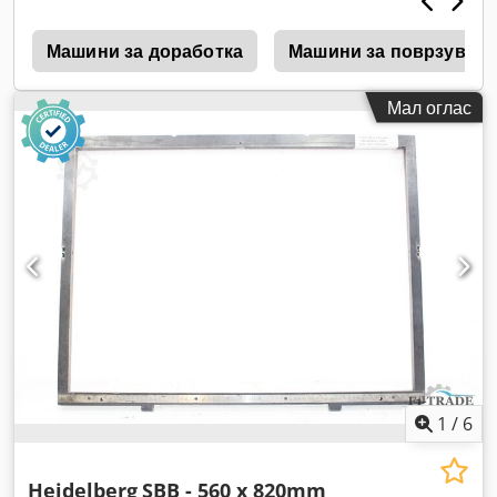
d
Машини за доработка
Машини за поврзување
Мал оглас
1
/
6
Heidelberg
SBB - 560 x 820mm