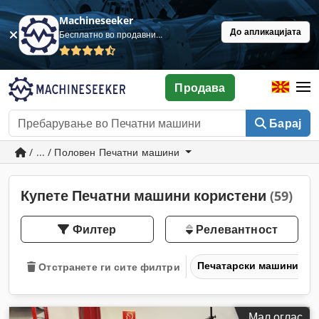
Machineseeker
До апликацијата
Бесплатно во продавница
Продава
Барај
/ ... / Половен Печатни машини
Купете Печатни машини користени
(59)
Филтер
Релевантност
Печатарски машини и 
Отстранете ги сите филтри
Мал оглас