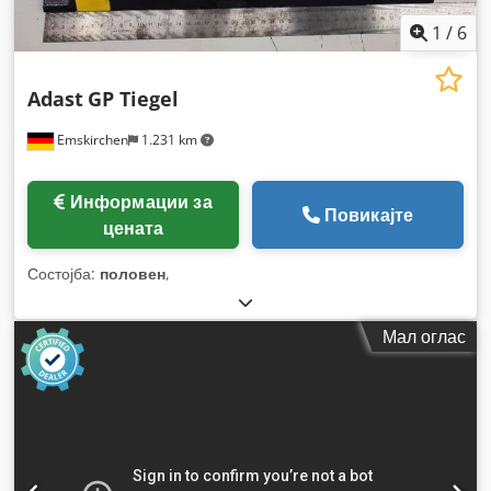
1
/
6
Adast
GP Tiegel
Emskirchen
1.231 km
Информации за
Повикајте
цената
Состојба:
половен
,
Мал оглас