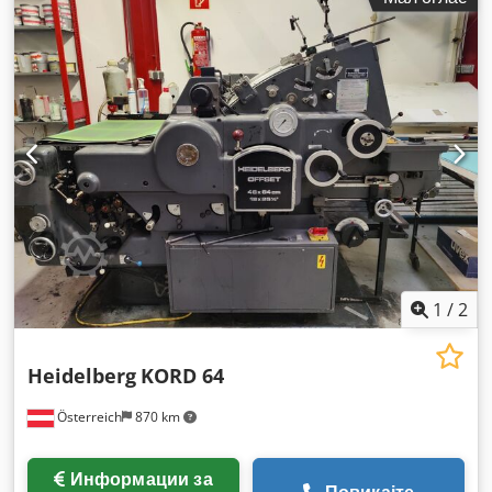
1
/
2
Heidelberg
KORD 64
Österreich
870 km
Информации за