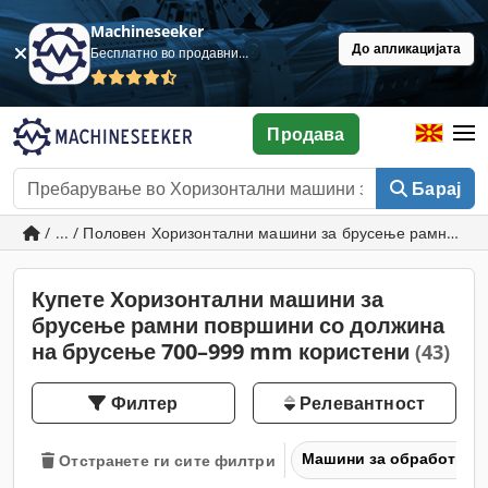
Machineseeker
До апликацијата
Бесплатно во продавница
Продава
Барај
/ ... / Половен Хоризонтални машини за брусење рамни п
Купете Хоризонтални машини за
брусење рамни површини со должина
на брусење 700–999 mm користени
(43)
Филтер
Релевантност
Машини за обработка н
Отстранете ги сите филтри