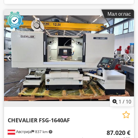
Мал оглас
1
/
10
CHEVALIER
FSG-1640AF
87.020 €
Австрија
837 km