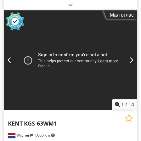
Мал оглас
1
/
14
KENT
KGS-63WM1
Wijchen
1.660 km