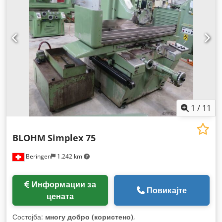
1
/
11
BLOHM
Simplex 75
Beringen
1.242 km
Информации за
Повикајте
цената
Состојба:
многу добро (користено)
,