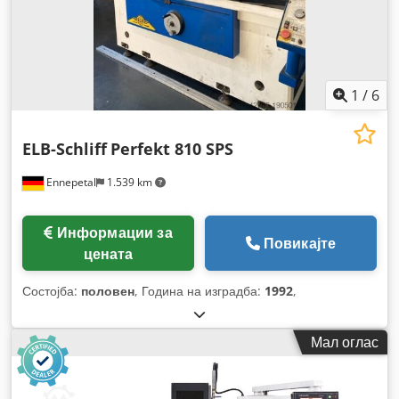
1
/
6
ELB-Schliff
Perfekt 810 SPS
Ennepetal
1.539 km
Информации за
Повикајте
цената
Состојба:
половен
, Година на изградба:
1992
,
Мал оглас