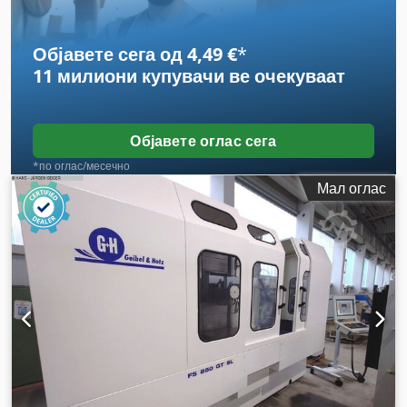
Објавете сега од 4,49 €
*
11 милиони купувачи
ве очекуваат
Објавете оглас сега
*по оглас/месечно
Мал оглас