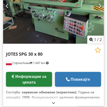
1
/
2
JOTES
SPG 30 x 80
Częstochowa
1.047 km
Информации за
Повикајте
цената
Состојба:
сервисно обновено (користено)
, Година на
изградба:
1990
, Функционалност:
целосно функционален
,
должина на шлифување:
800 мм
, ширина на брусење:
300