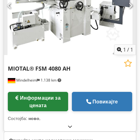
1
/
1
MIOTAL®
FSM 4080 AH
Mindelheim
1.138 km
Информации за
Повикајте
цената
Состојба:
ново
,