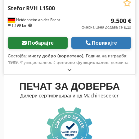
Stefor
RVH L1500
9.500 €
Heidenheim an der Brenz
1.199 km
фиксна цена додава се ДДВ
Побарајте
Повикајте
Состојба:
многу добро (користено)
, Година на изградба:
1999
, Функционалност:
целосно функционален
, должина
на шлифување:
1.500 мм
, ширина на брусење:
300 мм
,
ПЕЧАТ ЗА ДОВЕРБА
Дилери сертифицирани од Machineseeker