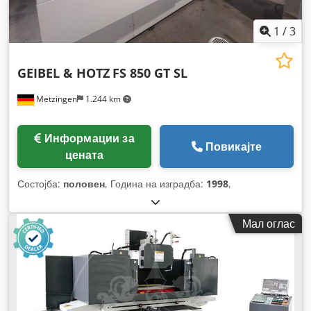
1
/
3
GEIBEL & HOTZ
FS 850 GT SL
Metzingen
1.244 km
Информации за
Повикајте
цената
Состојба:
половен
, Година на изградба:
1998
,
Мал оглас