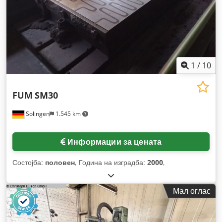
1
/
10
FUM
SM30
Solingen
1.545 km
Информации за цената
Состојба:
половен
, Година на изградба:
2000
,
Мал оглас