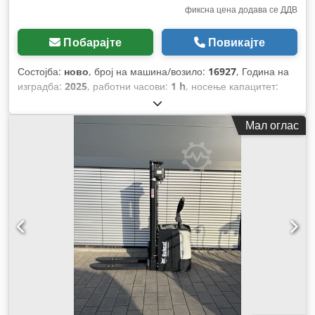
фиксна цена додава се ДДВ
Побарајте
Повикајте
Состојба:
ново
, број на машина/возило:
16927
, Година на
изградба:
2025
, работни часови:
1 h
, носење капацитет:
1.200 кг
, висина на подигнување:
3.620 мм
, центар на
товарот:
600 мм
, тип на гориво:
електричен
, тип на јарбол:
Мал оглас
симплекс
, градежна височина:
2.280 мм
, напон на
батеријата:
24 V
, должина на вилушките:
1.150 мм
, вкупна
тежина:
576 кг
,