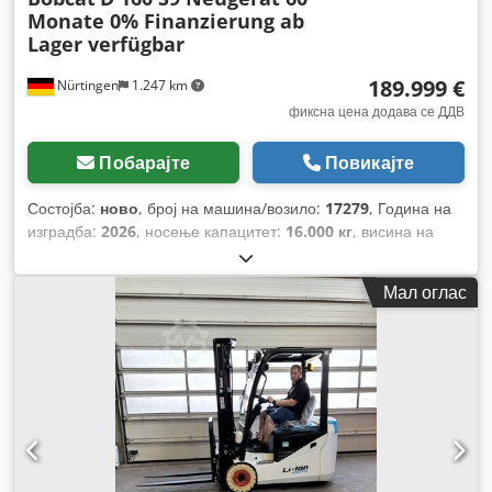
Monate 0% Finanzierung ab
Lager verfügbar
189.999 €
Nürtingen
1.247 km
фиксна цена додава се ДДВ
Побарајте
Повикајте
Состојба:
ново
, број на машина/возило:
17279
, Година на
изградба:
2026
, носење капацитет:
16.000 кг
, висина на
подигнување:
4.000 мм
, слободно подигање:
1.480 мм
,
центар на товарот:
600 мм
, тип на гориво:
дизел
, тип на
Мал оглас
јарбол:
триплекс
, градежна височина:
3.030 мм
, должина
на вилушките:
2.400 мм
, големина на предната гума:
12.00-
20 100%
, димензија на задна гума:
12.00-20 100%
, вкупна
тежина:
19.300 кг
, Опрема:
кабина
,