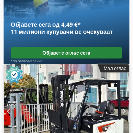
вкупна должина:
1.964 мм
, тип на погон:
Elektro
, градежна
ширина:
820 мм
,
Објавете сега од 4,49 €
*
11 милиони купувачи
ве очекуваат
Објавете оглас сега
*по оглас/месечно
Мал оглас