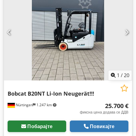
1
/
20
Bobcat
B20NT Li-Ion Neugerät!!!
25.700 €
Nürtingen
1.247 km
фиксна цена додава се ДДВ
Побарајте
Повикајте