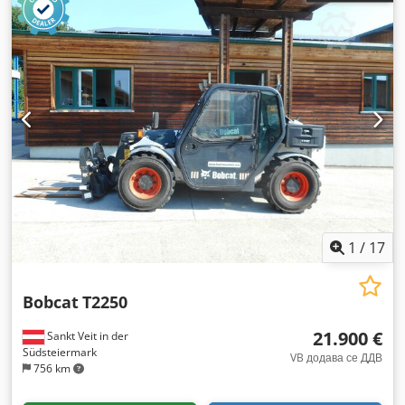
1
/
17
Bobcat
T2250
21.900 €
Sankt Veit in der
Südsteiermark
VB додава се ДДВ
756 km