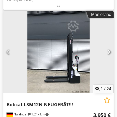
Мал оглас
1
/
24
Bobcat
LSM12N NEUGERÄT!!!
3.950 €
Nürtingen
1.247 km