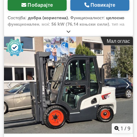
Побарајте
Повикајте
Состојба:
добра (користена)
, Функционалност:
целосно
функционален
, моќ:
56 kW (76,14 коњски сили)
, тип на
пренос:
хидростат
, тип на гориво:
дизел
, кревачка моќ:
2.200 kg/m
, Година на изградба:
2008
, работни часови:
Мал оглас
4.871 h
, Опрема:
кабина, палетни виљушки
,
1
/
9