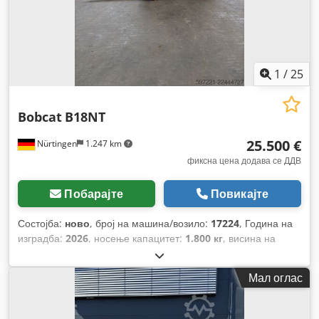
1
/
25
Bobcat
B18NT
25.500 €
Nürtingen
1.247 km
фиксна цена додава се ДДВ
Побарајте
Повикајте
Состојба:
ново
, број на машина/возило:
17224
, Година на
изградба:
2026
, носење капацитет:
1.800 кг
, висина на
подигнување:
4.800 мм
, слободно подигање:
1.484 мм
,
центар на товарот:
500 мм
, тип на гориво:
електричен
, тип
Мал оглас
на јарбол:
триплекс
, градежна височина:
2.215 мм
, напон
на батеријата:
51,2 V
, должина на вилушките:
1.150 мм
,
големина на предната гума:
18x7-6 weiss
, димензија на