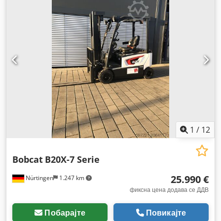
на вилушките:
1.150 мм
, вкупна тежина:
400 кг
,
1
/
12
Bobcat
B20X-7 Serie
25.990 €
Nürtingen
1.247 km
фиксна цена додава се ДДВ
Побарајте
Повикајте