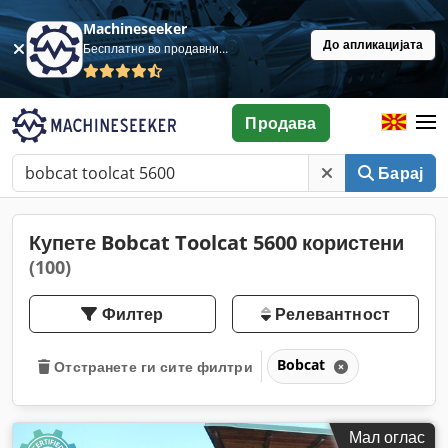
Machineseeker
До апликацијата
Бесплатно во продавница
Продава
Барај
Купете Bobcat Toolcat 5600 користени
(100)
Филтер
Релевантност
Bobcat
Отстранете ги сите филтри
Мал оглас