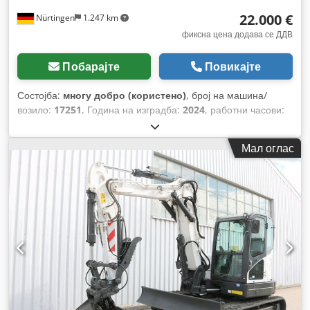
22.000 €
Nürtingen
1.247 km
фиксна цена додава се ДДВ
Побарајте
Повикајте
Состојба:
многу добро (користено)
, број на машина/
возило:
17251
, Година на изградба:
2024
, работни часови:
430 h
, носење капацитет:
2.000 кг
, висина на подигнување:
4.730 мм
, слободно подигање:
1.470 мм
, центар на
Мал оглас
товарот:
500 мм
, тип на гориво:
дизел
, тип на јарбол:
триплекс
, градежна височина:
2.190 мм
, должина на
вилушките:
1.050 мм
, големина на предната гума:
7.00-15
5.50
, димензија на задна гума:
6.50-10
, вкупна тежина:
4.053 кг
,