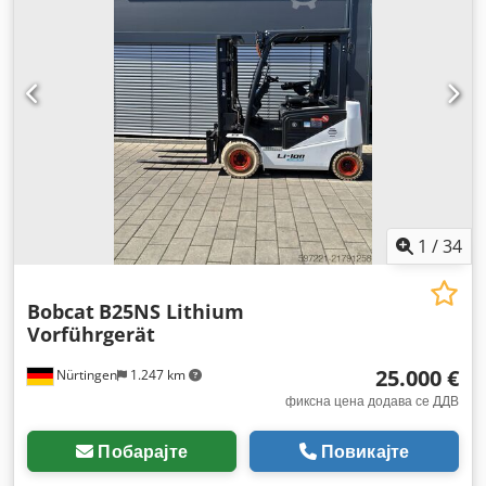
задна гума:
16x6-8 weiss
, вкупна тежина:
3.460 кг
,
1
/
34
Bobcat
B25NS Lithium
Vorführgerät
25.000 €
Nürtingen
1.247 km
фиксна цена додава се ДДВ
Побарајте
Повикајте