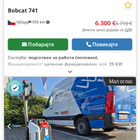
Bobcat
741
6.300 €
Výčapy
956 km
6.710 €
фиксна цена додава се ДДВ
Побарајте
Повикајте
Состојба:
подготвен за работа (половен)
,
Функционалност:
целосно функционален
, моќ:
25 kW
(33,99 коњски сили)
, Година на изградба:
1990
, работни
часови:
5.700 h
,
Мал оглас