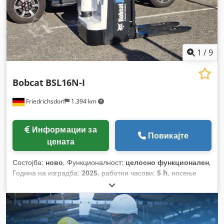
1
/
9
Bobcat
BSL16N-I
Friedrichsdorf
1.394 km
Информации за
Повикајте
цената
Состојба:
ново
, Функционалност:
целосно функционален
,
Година на изградба:
2025
, работни часови:
5 h
, носење
капацитет:
1.600 кг
, висина на подигнување:
4.620 мм
,
слободно подигање:
1.520 мм
, тип на гориво:
електричен
,
тип на јарбол:
триплекс
, градежна височина:
2.108 мм
,
должина на вилушките:
1.150 мм
, празна тежина:
1.340 кг
,