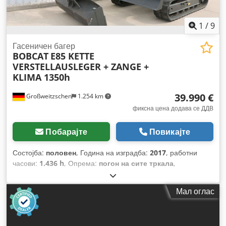
1
/
9
Гасеничен багер
BOBCAT
E85 KETTE
VERSTELLAUSLEGER + ZANGE +
KLIMA 1350h
39.990 €
Großweitzschen
1.254 km
фиксна цена додава се ДДВ
Побарајте
Повикајте
Состојба:
половен
, Година на изградба:
2017
, работни
часови:
1.436 h
, Опрема:
погон на сите тркала
,
Мал оглас