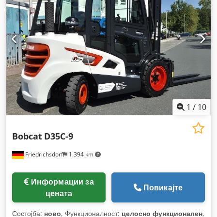
1
/
10
Bobcat
D35C-9
Friedrichsdorf
1.394 km
Информации за
Повикајте
цената
Состојба:
ново
, Функционалност:
целосно функционален
,