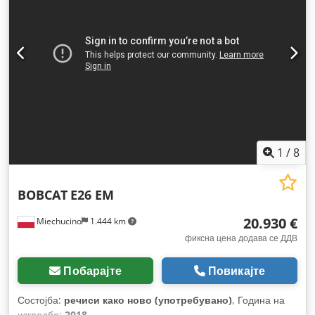
1
/
8
BOBCAT
E26 EM
20.930 €
Miechucino
1.444 km
фиксна цена додава се ДДВ
Побарајте
Повикајте
Состојба:
речиси како ново (употребувано)
, Година на
изградба:
2018
,