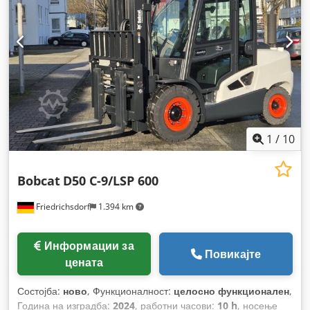
Elektro
, градежна ширина:
1.090 мм
,
1
/
10
Bobcat
D50 C-9/LSP 600
Friedrichsdorf
1.394 km
Информации за
Повикајте
цената
Состојба:
ново
, Функционалност:
целосно функционален
,
Година на изградба:
2024
, работни часови:
10 h
, носење