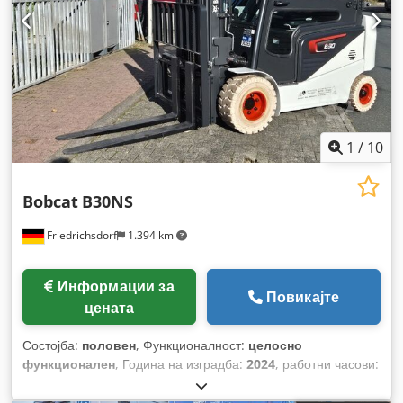
1
/
10
Bobcat
B30NS
Friedrichsdorf
1.394 km
Информации за
Повикајте
цената
Состојба:
половен
, Функционалност:
целосно
функционален
, Година на изградба:
2024
, работни часови:
70 h
, носење капацитет:
3.000 кг
, висина на подигнување:
4.710 мм
, слободно подигање:
1.475 мм
, тип на гориво: