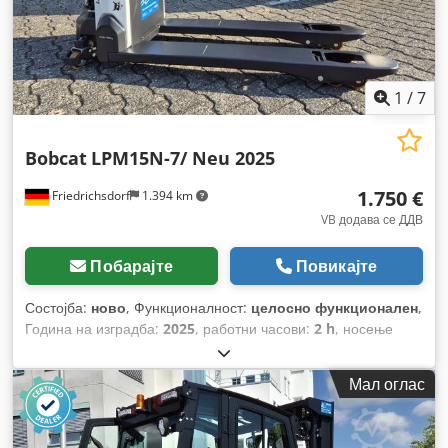
1
/
7
Bobcat
LPM15N-7/ Neu 2025
1.750 €
Friedrichsdorf
1.394 km
VB додава се ДДВ
Побарајте
Повикајте
Состојба:
ново
, Функционалност:
целосно функционален
,
Година на изградба:
2025
, работни часови:
2 h
, носење
капацитет:
1.500 кг
, висина на подигнување:
115 мм
, тип на
гориво:
електричен
, градежна височина:
1.160 мм
,
Мал оглас
должина на вилушките:
1.150 мм
, празна тежина:
123 кг
,
вкупна должина:
1.530 мм
, тип на погон:
Elektro
, градежна
ширина:
540 мм
,