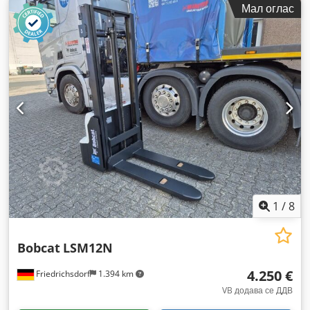
Мал оглас
електричен
, тип на јарбол:
триплекс
, градежна височина:
2.145 мм
, моќ:
16 kW (21,75 коњски сили)
, ширина на
вилушкарската рамка:
1.116 мм
, должина на вилушките:
1.200 мм
, празна тежина:
4.850 кг
, вкупна должина:
2.520
мм
, тип на погон:
Elektro
, градежна ширина:
1.244 мм
,
1
/
8
Bobcat
LSM12N
4.250 €
Friedrichsdorf
1.394 km
VB додава се ДДВ