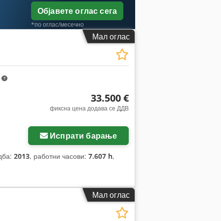
Објавете оглас сега
*по оглас/месечно
Мал оглас
m
33.500 €
фиксна цена додава се ДДВ
Испрати барање
адба:
2013
, работни часови:
7.607 h
,
Мал оглас