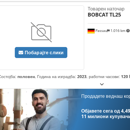
гума:
16x6-8 non marking
, вкупна тежина:
3.290 кг
,
Товарен наточар
BOBCAT
TL25
Passau
1.016 km
Побарајте слики
Состојба:
половен
, Година на изградба:
2023
, работни часови:
120 
Продадете веднаш ко
Објавете сега од 4,49
11 милиони купувач