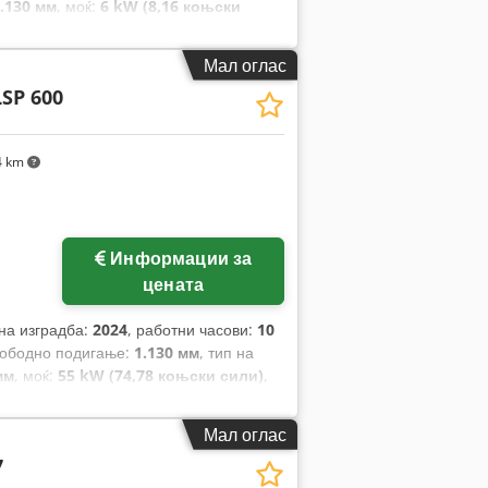
.130 мм
, моќ:
6 kW (8,16 коњски
ките:
1.200 мм
, празна тежина:
3.250
на:
1.090 мм
,
Мал оглас
LSP 600
4 km
Информации за
цената
 на изградба:
2024
, работни часови:
10
лободно подигање:
1.130 мм
, тип на
мм
, моќ:
55 kW (74,78 коњски сили)
,
1.200 мм
, празна тежина:
6.930 кг
,
.455 мм
,
Мал оглас
7