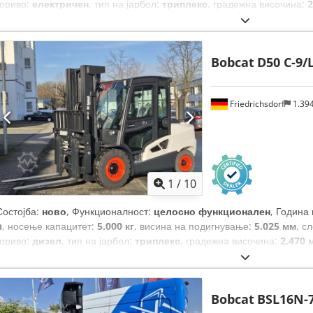
гориво:
електричен
, тип на јарбол:
триплекс
, градежна височина:
2
сили)
, ширина на вилушкарската рамка:
902 мм
, должина на вилуш
кг
, вкупна должина:
1.991 мм
, тип на погон:
Elektro
, градежна шири
Bobcat
D50 C-9/
Friedrichsdorf
1.39
1
/
10
Состојба:
ново
, Функционалност:
целосно функционален
, Година
h
, носење капацитет:
5.000 кг
, висина на подигнување:
5.025 мм
, с
гориво:
дизел
, тип на јарбол:
триплекс
, градежна височина:
2.470 
ширина на вилушкарската рамка:
1.300 мм
, должина на вилушките:
вкупна должина:
3.300 мм
, тип на погон:
Diesel
, градежна ширина:
1
Bobcat
BSL16N-