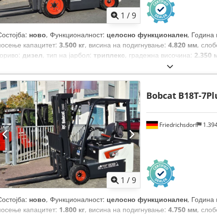
1
/
9
Состојба:
ново
, Функционалност:
целосно функционален
, Година
носење капацитет:
3.500 кг
, висина на подигнување:
4.820 мм
, сло
гориво:
дизел
, тип на јарбол:
триплекс
, градежна височина:
2.350 
ширина на вилушкарската рамка:
1.190 мм
, должина на вилушките:
вкупна должина:
2.750 мм
, тип на погон:
Diesel
, градежна ширина:
1
Bobcat
B18T-7Pl
Friedrichsdorf
1.39
1
/
9
Состојба:
ново
, Функционалност:
целосно функционален
, Година
носење капацитет:
1.800 кг
, висина на подигнување:
4.750 мм
, сло