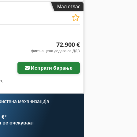
Мал оглас
72.900 €
фиксна цена додава се ДДВ
Испрати барање
h
,
ристена механизација
 €
*
и
ве очекуваат