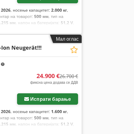
:
2026
, носење капацитет:
2.000 кг
,
ентар на товарот:
500 мм
, тип на
.215 мм
, напон на батеријата:
51,2 V
,
50-10 non-marking
, димензија на задна
Мал оглас
-Ion Neugerät!!!
m
24.900 €
26.700 €
фиксна цена додава се ДДВ
Испрати барање
:
2026
, носење капацитет:
1.600 кг
,
ентар на товарот:
500 мм
, тип на
.215 мм
, напон на батеријата:
51,2 V
,
-8 non marking
, димензија на задна