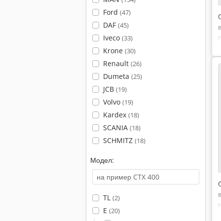
Ford
(47)
DAF
(45)
Iveco
(33)
Krone
(30)
Renault
(26)
Dumeta
(25)
JCB
(19)
Volvo
(19)
Kardex
(18)
SCANIA
(18)
SCHMITZ
(18)
Модел:
TL
(2)
E
(20)