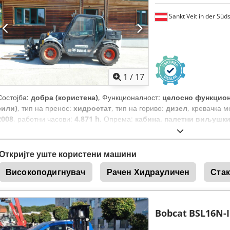
Sankt Veit in der Süd
1
/
17
Состојба:
добра (користена)
, Функционалност:
целосно функцио
сили)
, тип на пренос:
хидростат
, тип на гориво:
дизел
, кревачка м
2008
, работни часови:
4.871 h
, Опрема:
кабина, палетни виљушк
Откријте уште користени машини
Високоподигнувач
Рачен Хидрауличен
Стак
Bobcat
BSL16N-I