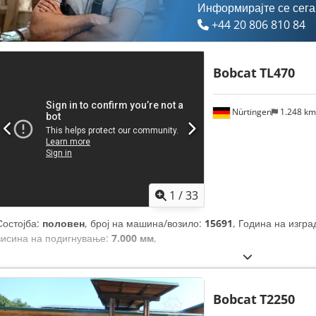
Информирајте се сега
+44 20 806 810 84
Bobcat
TL470
Nürtingen
1.248 k
1
/
33
Состојба:
половен
, број на машина/возило:
15691
, Година на изгр
висина на подигнување:
7.000 мм
,
Bobcat
T2250