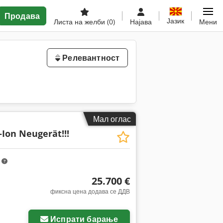
Продава
Јазик
Листа на желби
(0)
Најава
Мени
Релевантност
Мал оглас
-Ion Neugerät!!!
m
25.700 €
фиксна цена додава се ДДВ
Испрати барање