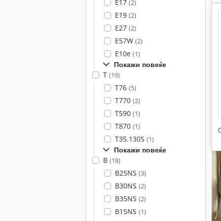
E17
(2)
E19
(2)
E27
(2)
E57W
(2)
E10e
(1)
Покажи повеќе
T
(19)
T76
(5)
T770
(2)
T590
(1)
T870
(1)
T35.130S
(1)
Покажи повеќе
B
(18)
B25NS
(3)
B30NS
(2)
B35NS
(2)
B15NS
(1)