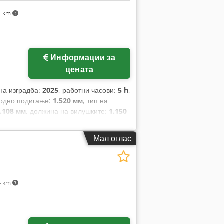
4 km
Информации за
цената
 на изградба:
2025
, работни часови:
5 h
,
бодно подигање:
1.520 мм
, тип на
.108 мм
, должина на вилушките:
1.150
н:
Elektro
, градежна ширина:
820 мм
,
Мал оглас
4 km