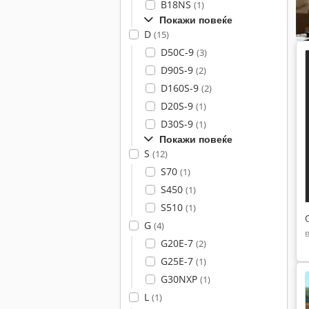
B18NS
(1)
Покажи повеќе
D
(15)
D50C-9
(3)
D90S-9
(2)
D160S-9
(2)
D20S-9
(1)
D30S-9
(1)
Покажи повеќе
S
(12)
S70
(1)
S450
(1)
S510
(1)
G
(4)
G20E-7
(2)
G25E-7
(1)
G30NXP
(1)
L
(1)