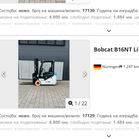
Состојба:
ново
, број на машина/возило:
17130
, Година на изградба
висина на подигнување:
4.800 мм
, слободно подигање:
1.484 мм
, ц
гориво:
електричен
, тип на јарбол:
триплекс
, градежна височина:
2
должина на вилушките:
1.200 мм
, големина на предната гума:
200/
гума:
16x6-8 non marking
, вкупна тежина:
3.790 кг
,
Bobcat
B16NT Li
Nürtingen
1.247 k
1
/
22
Состојба:
ново
, број на машина/возило:
17129
, Година на изградба
висина на подигнување:
4.800 мм
, слободно подигање:
1.484 мм
, ц
гориво:
електричен
, тип на јарбол:
триплекс
, градежна височина:
2
должина на вилушките:
1.200 мм
, големина на предната гума:
18x7