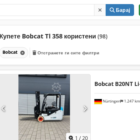
Барај
Купете Bobcat Tl 358 користени
(98)
Bobcat
Отстранете ги сите филтри
Bobcat
B20NT Li
Nürtingen
1.247 k
1
/
20