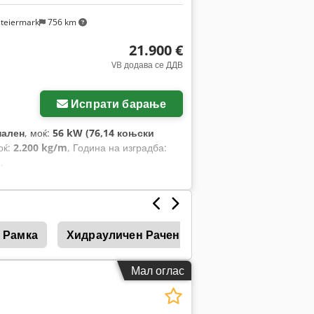
steiermark
756 km
21.900 €
VB додава се ДДВ
Испрати барање
нален
, моќ:
56 kW (76,14 коњски
оќ:
2.200 kg/m
, Година на изградба:
и
,
 Рамка
Хидрауличен Рачен Вентил
Рачен Уда
Мал оглас