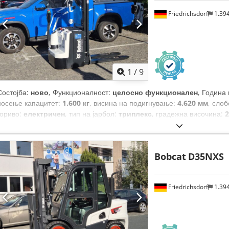
Friedrichsdorf
1.39
1
/
9
Состојба:
ново
, Функционалност:
целосно функционален
, Година
носење капацитет:
1.600 кг
, висина на подигнување:
4.620 мм
, сло
гориво:
електричен
, тип на јарбол:
триплекс
, градежна височина:
2
мм
, празна тежина:
1.340 кг
, вкупна должина:
1.964 мм
, тип на пого
Bobcat
D35NXS
Friedrichsdorf
1.39