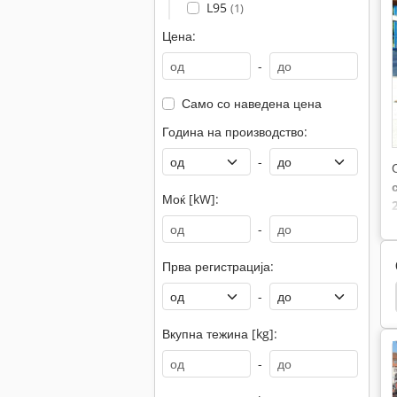
L95
(1)
Цена:
-
Само со наведена цена
Година на производство:
-
Моќ [kW]:
-
Прва регистрација:
 Подигнувач
Виљушка
Виљушкар Вилици
-
Вкупна тежина [kg]:
-