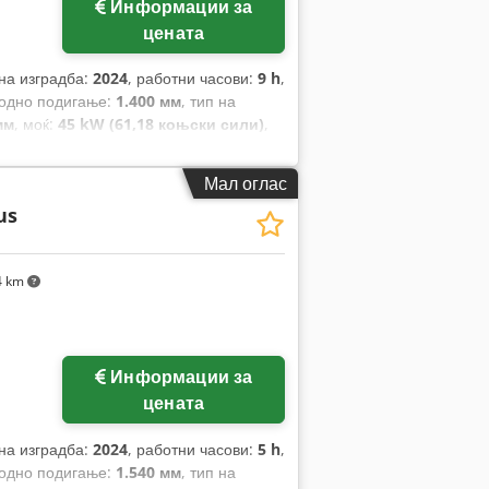
Информации за
цената
 на изградба:
2024
, работни часови:
9 h
,
бодно подигање:
1.400 мм
, тип на
мм
, моќ:
45 kW (61,18 коњски сили)
,
1.200 мм
, празна тежина:
4.850 кг
,
.290 мм
,
Мал оглас
us
4 km
Информации за
цената
 на изградба:
2024
, работни часови:
5 h
,
бодно подигање:
1.540 мм
, тип на