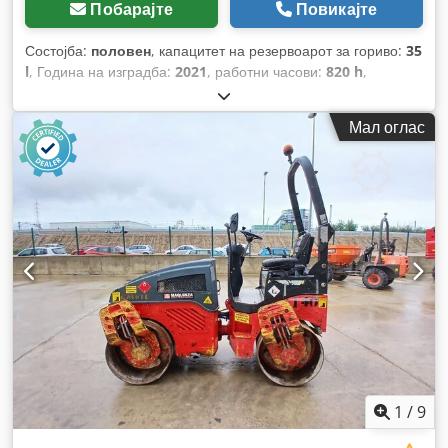
Побарајте
Повикајте
Состојба:
половен
, капацитет на резервоарот за гориво:
35
l
, Година на изградба:
2021
, работни часови:
820 h
,
Мал оглас
1
/
9