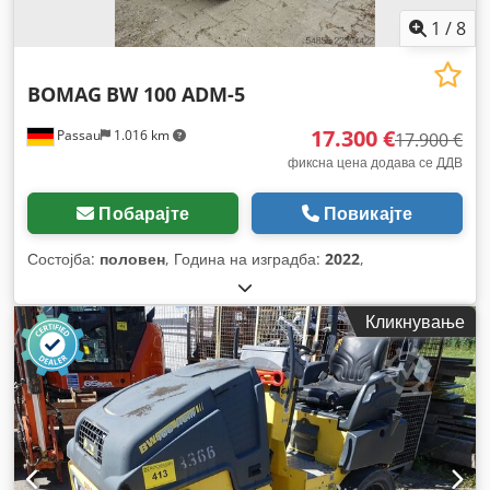
1
/
8
BOMAG
BW 100 ADM-5
17.300 €
Passau
1.016 km
17.900 €
фиксна цена додава се ДДВ
Побарајте
Повикајте
Состојба:
половен
, Година на изградба:
2022
,
Кликнување