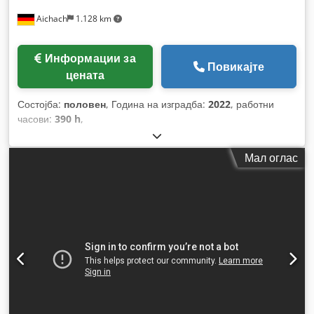
Aichach
1.128 km
Информации за
Повикајте
цената
Состојба:
половен
, Година на изградба:
2022
, работни
часови:
390 h
,
Мал оглас