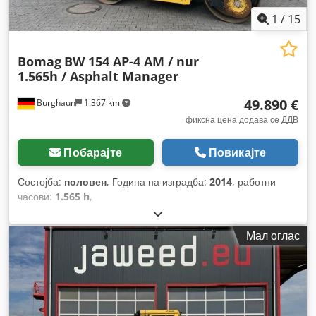
1
/
15
Bomag
BW 154 AP-4 AM / nur
1.565h / Asphalt Manager
49.890 €
Burghaun
1.367 km
фиксна цена додава се ДДВ
Побарајте
Повикајте
Состојба:
половен
, Година на изградба:
2014
, работни
часови:
1.565 h
,
Мал оглас