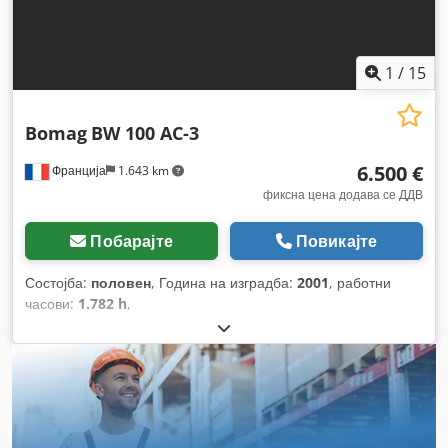
1
/
15
Bomag
BW 100 AC-3
6.500 €
Франција
1.643 km
фиксна цена додава се ДДВ
Побарајте
Повикајте
Состојба:
половен
, Година на изградба:
2001
, работни
часови:
1.782 h
,