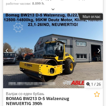
работни часови:
8.099 h
,
Мал оглас
1
/
26
Валјак со еден бубањ
BOMAG
BW213 D-5 Walzenzug
NEWUERTIG 390h