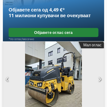
Објавете сега од 4,49 €
*
11 милиони купувачи
ве очекуваат
Објавете оглас сега
*по оглас/месечно
Мал оглас