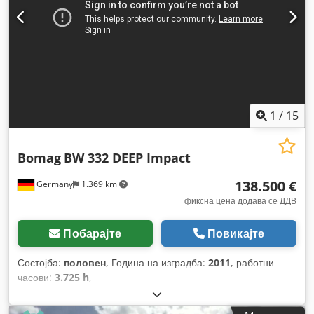
1
/
15
Bomag
BW 332 DEEP Impact
138.500 €
Germany
1.369 km
фиксна цена додава се ДДВ
Побарајте
Повикајте
Состојба:
половен
, Година на изградба:
2011
, работни
часови:
3.725 h
,