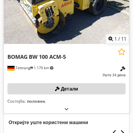
1
/
11
BOMAG
BW 100 ACM-5
Tettnang
1.170 km
Уште 34 дена
Детали
Состојба:
половен
,
Откријте уште користени машини