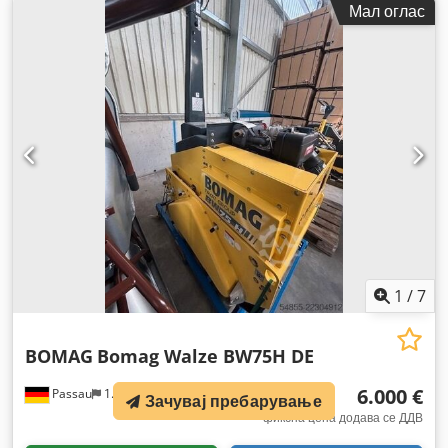
Мал оглас
1
/
7
BOMAG
Bomag Walze BW75H DE
6.000 €
Passau
1.016 km
Зачувај пребарување
фиксна цена додава се ДДВ