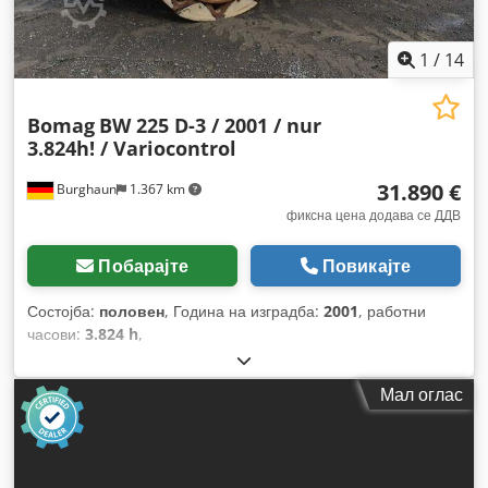
1
/
14
Bomag
BW 225 D-3 / 2001 / nur
3.824h! / Variocontrol
31.890 €
Burghaun
1.367 km
фиксна цена додава се ДДВ
Побарајте
Повикајте
Состојба:
половен
, Година на изградба:
2001
, работни
часови:
3.824 h
,
Мал оглас