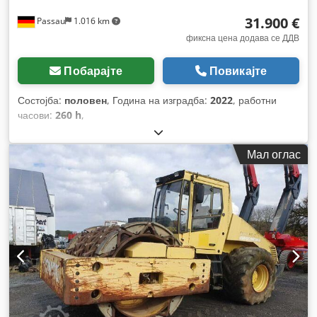
31.900 €
Passau
1.016 km
фиксна цена додава се ДДВ
Побарајте
Повикајте
Состојба:
половен
, Година на изградба:
2022
, работни
часови:
260 h
,
Мал оглас