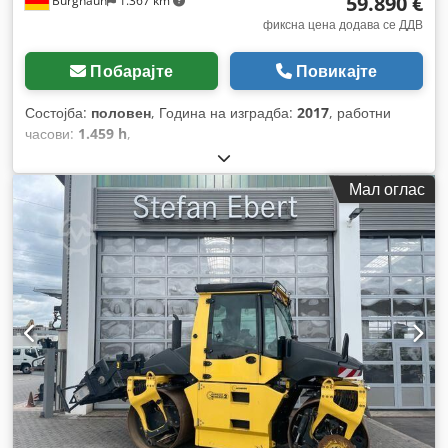
59.890 €
Burghaun
1.367 km
фиксна цена додава се ДДВ
Побарајте
Повикајте
Состојба:
половен
, Година на изградба:
2017
, работни
часови:
1.459 h
,
Мал оглас