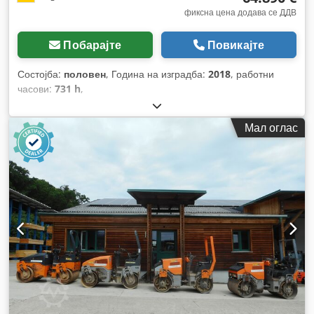
фиксна цена додава се ДДВ
Побарајте
Повикајте
Состојба:
половен
, Година на изградба:
2018
, работни
часови:
731 h
,
Мал оглас