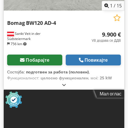
1
/
15
Bomag
BW120 AD-4
9.900 €
Sankt Veit in der
Südsteiermark
VB додава се ДДВ
756 km
Побарајте
Повикајте
Состојба:
подготвен за работа (половен)
,
Функционалност:
целосно функционален
, моќ:
25 kW
(33,99 коњски сили)
, празна тежина:
2.800 кг
, Година на
изградба:
2007
, работни часови:
2.950 h
,
Мал оглас