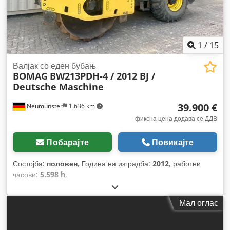
1
/
15
Валјак со еден бубањ
BOMAG
BW213PDH-4 / 2012 BJ /
Deutsche Maschine
39.900 €
Neumünster
1.636 km
фиксна цена додава се ДДВ
Побарајте
Повикајте
Состојба:
половен
, Година на изградба:
2012
, работни
часови:
5.598 h
,
Мал оглас