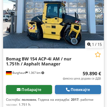
1
/
15
Bomag
BW 154 ACP-4i AM / nur
1.751h / Asphalt Manager
59.890 €
Burghaun
1.367 km
фиксна цена додава се ДДВ
Побарајте
Повикајте
Состојба:
половен
, Година на изградба:
2017
, работни
часови:
1.751 h
,