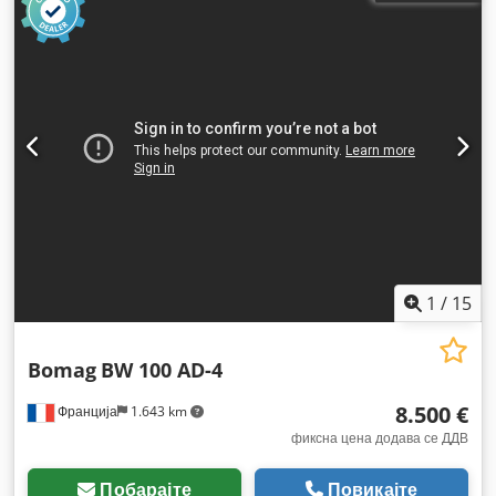
1
/
15
Bomag
BW 100 AD-4
8.500 €
Франција
1.643 km
фиксна цена додава се ДДВ
Побарајте
Повикајте