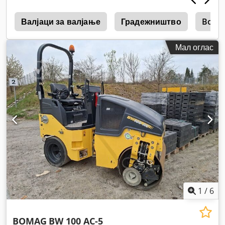
4
Валјаци за валјање
Градежништво
Boma
Мал оглас
1
/
6
BOMAG
BW 100 AC-5