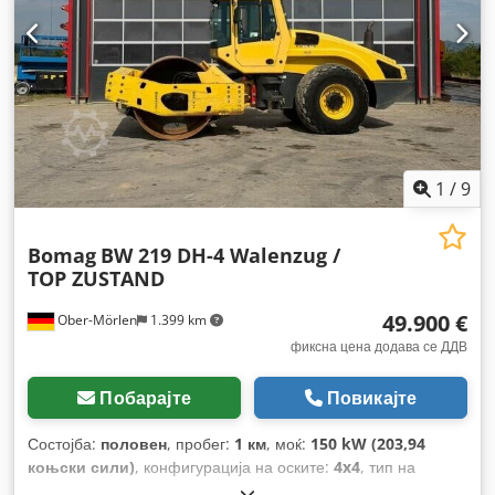
1
/
9
Bomag
BW 219 DH-4 Walenzug /
TOP ZUSTAND
49.900 €
Ober-Mörlen
1.399 km
фиксна цена додава се ДДВ
Побарајте
Повикајте
Состојба:
половен
, пробег:
1 км
, моќ:
150 kW (203,94
коњски сили)
, конфигурација на оските:
4x4
, тип на
пренос:
автоматски
, Година на изградба:
2013
,