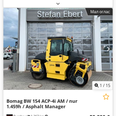
Мал оглас
1
/
15
Bomag
BW 154 ACP-4i AM / nur
1.459h / Asphalt Manager