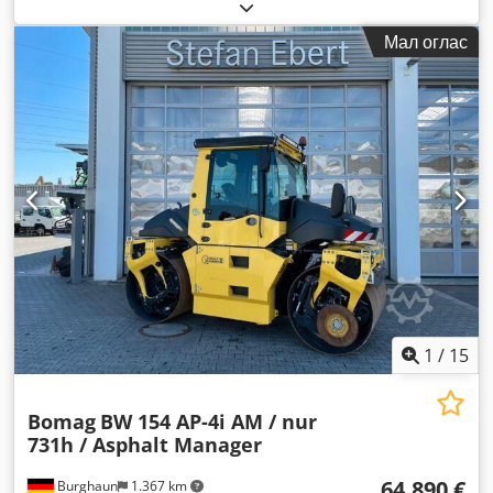
Мал оглас
1
/
15
Bomag
BW 154 AP-4i AM / nur
731h / Asphalt Manager
64.890 €
Burghaun
1.367 km