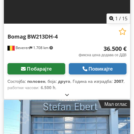
1
/
15
Bomag
BW213DH-4
36.500 €
Beveren
1.708 km
фиксна цена додава се ДДВ
Побарајте
Повикајте
Состојба:
половен
, боја:
друго
, Година на изградба:
2007
,
работни часови:
6.500 h
,
Мал оглас