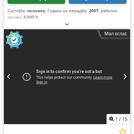
Состојба:
половен
, Година на изградба:
2007
, работни
часови:
4.000 h
,
Мал оглас
1
/
15