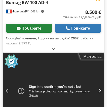
Bomag
BW 100 AD-4
8.500 €
Франција
1.643 km
фиксна цена додава се ДДВ
Побарајте
Повикајте
Состојба:
половен
, Година на изградба:
2007
, работни
часови:
2.979 h
,
Мал оглас