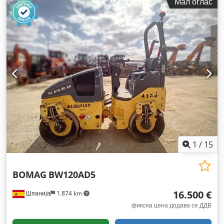
Мал оглас
1
/
15
BOMAG
BW120AD5
16.500 €
Шпанија
1.874 km
фиксна цена додава се ДДВ