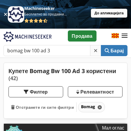
Machineseeker
До апликацијата
Бесплатно во продавница
Продава
Барај
Купете Bomag Bw 100 Ad 3 користени
(42)
Филтер
Релевантност
Bomag
Отстранете ги сите филтри
Мал оглас