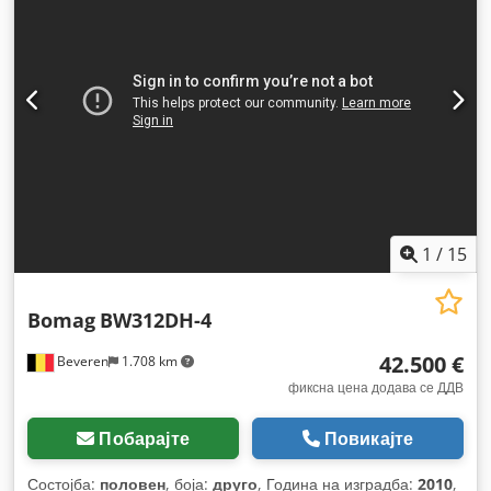
1
/
15
Bomag
BW312DH-4
42.500 €
Beveren
1.708 km
фиксна цена додава се ДДВ
Побарајте
Повикајте
Состојба:
половен
, боја:
друго
, Година на изградба:
2010
,