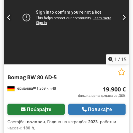
1
/
15
Bomag
BW 80 AD-5
19.900 €
Германија
1.369 km
фиксна цена додава се ДДВ
Побарајте
Повикајте
Состојба:
половен
, Година на изградба:
2023
, работни
часови:
180 h
,