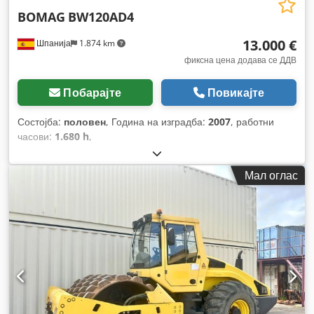
BOMAG
BW120AD4
13.000 €
Шпанија
1.874 km
фиксна цена додава се ДДВ
Побарајте
Повикајте
Состојба:
половен
, Година на изградба:
2007
, работни
часови:
1.680 h
,
Мал оглас