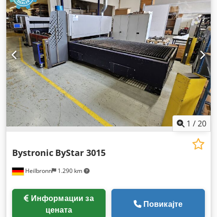
1
/
20
Bystronic
ByStar 3015
Heilbronn
1.290 km
Информации за
Повикајте
цената