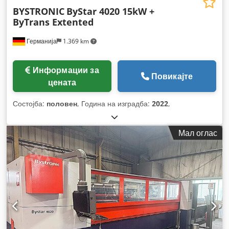
BYSTRONIC
ByStar 4020 15kW +
ByTrans Extented
Германија
1.369 km
Информации за
Повикајте
цената
Состојба:
половен
, Година на изградба:
2022
,
Мал оглас