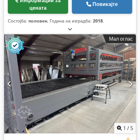
Информации за
Повикајте
цената
Состојба:
половен
, Година на изградба:
2018
,
Мал оглас
1
/
5