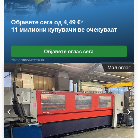
Објавете сега од 4,49 €
*
11 милиони купувачи
ве очекуваат
Објавете оглас сега
*по оглас/месечно
Мал оглас