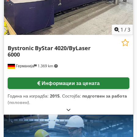
1
/
3
Bystronic
ByStar 4020/ByLaser
6000
Германија
1.369 km
Информации за цената
Година на изградба:
2015
, Состојба:
подготвен за работа
(половен)
,