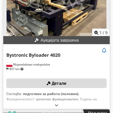
1
/
9
Аукцијата завршена
Bystronic
Byloader 4020
Województwo małopolskie
897 km
Детали
Состојба:
подготвен за работа (половен)
,
Функционалност:
целосно функционален
, Година на
изградба:
2019
, број на машина/возило:
10089060/30042621
, вкупна должина:
5.300 мм
, вкупна
Мал оглас