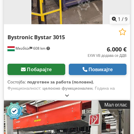
1
/
9
Bystronic
Bystar 3015
6.000 €
Mezőtúr
608 km
EXW VB додава се ДДВ
Побарајте
Повикајте
Состојба:
подготвен за работа (половен)
,
Функционалност:
целосно функционален
, Година на
изградба:
2001
, работни часови:
90.000 h
, моќност на
ласерот:
4.000 W
, макс. дебелина на лим:
12 мм
, должина
Мал оглас
на масата:
3.000 мм
, ширина на масата:
1.500 мм
, моќ:
4
kW (5,44 коњски сили)
,