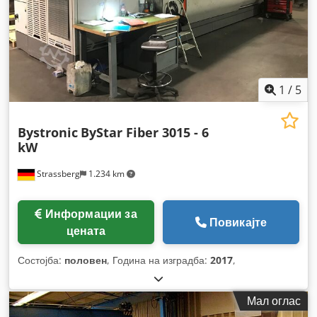
1
/
5
Bystronic
ByStar Fiber 3015 - 6
kW
Strassberg
1.234 km
Информации за
Повикајте
цената
Состојба:
половен
, Година на изградба:
2017
,
Мал оглас