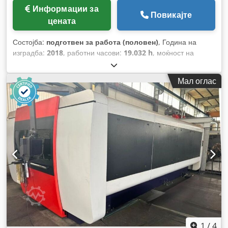
Информации за
Повикајте
цената
Состојба:
подготвен за работа (половен)
, Година на
изградба:
2018
, работни часови:
19.032 h
, моќност на
ласерот:
6.000 W
, растојание на движење на Х-оската:
4.000 мм
, движење по оската Y:
2.000 мм
, број на оски:
3
,
Мал оглас
1
/
4