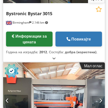
Bystronic Bystar
3015
Birmingham
2.146 km
Информации за
Повикајте
цената
Година на изградба:
2012
, Состојба:
добра (користена)
,
Мал оглас