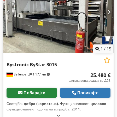
1
/
15
Bystronic
ByStar 3015
25.480 €
Bellenberg
1.177 km
фиксна цена додава се ДДВ
Побарајте
Повикајте
Состојба:
добра (користена)
, Функционалност:
целосно
функционален
, Година на изградба:
2011
,