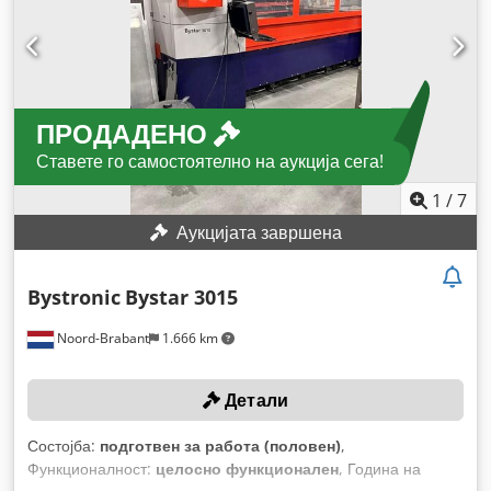
ПРОДАДЕНО
Ставете го самостоятелно на аукција сега!
1
/
7
Аукцијата завршена
Bystronic
Bystar 3015
Noord-Brabant
1.666 km
Детали
Состојба:
подготвен за работа (половен)
,
Функционалност:
целосно функционален
, Година на