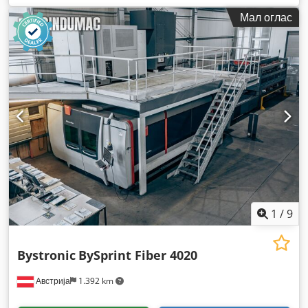
Мал оглас
1
/
9
Bystronic
BySprint Fiber 4020
Австрија
1.392 km