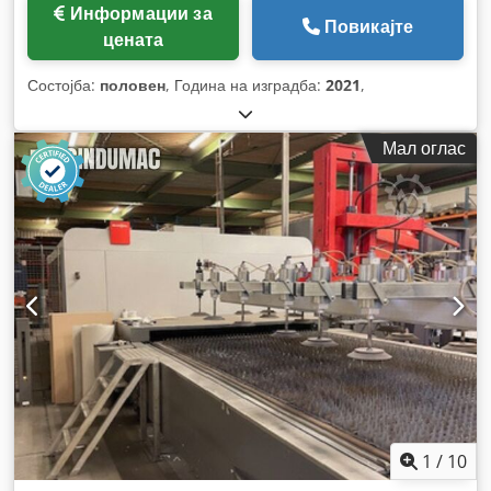
Информации за
Повикајте
цената
Состојба:
половен
, Година на изградба:
2021
,
Мал оглас
1
/
10