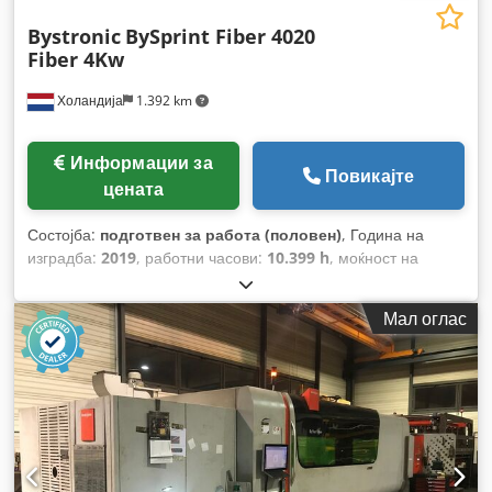
Bystronic
BySprint Fiber 4020
Fiber 4Kw
Холандија
1.392 km
Информации за
Повикајте
цената
Состојба:
подготвен за работа (половен)
, Година на
изградба:
2019
, работни часови:
10.399 h
, моќност на
ласерот:
4.000 W
, растојание на движење на Х-оската:
4.000 мм
, број на оски:
3
,
Мал оглас