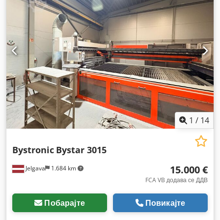
1
/
14
Bystronic
Bystar 3015
15.000 €
Jelgava
1.684 km
FCA VB додава се ДДВ
Побарајте
Повикајте