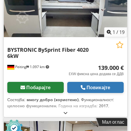
1
/
19
BYSTRONIC
BySprint Fiber 4020
6kW
139.000 €
Peiting
1.097 km
EXW фиксна цена додава се ДДВ
Побарајте
Повикајте
Состојба:
многу добро (користено)
, Функционалност:
целосно функционален
, Година на изградба:
2017
,
Мал оглас