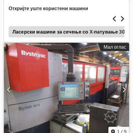
Откријте уште користени машини
a
Ласерски машини за сечење со X-патување 3000
Мал оглас
1
/
9