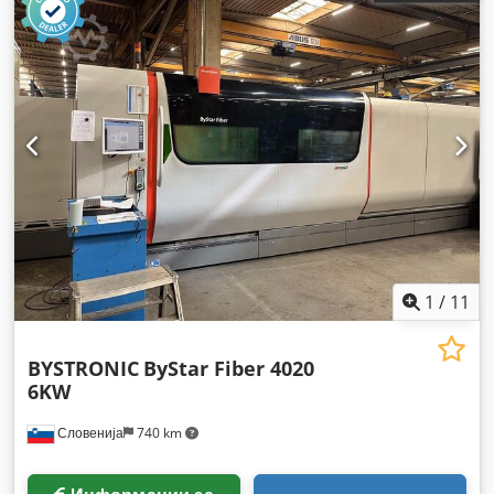
1
/
11
BYSTRONIC
ByStar Fiber 4020
6KW
Словенија
740 km