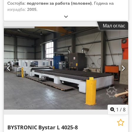
Состојба:
подготвен за работа (половен)
, Година на
изградба:
2005
,
Мал оглас
1
/
8
BYSTRONIC
Bystar L 4025-8