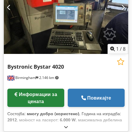
1
/
8
Bystronic
Bystar 4020
Birmingham
2.146 km
Информации за
Повикајте
цената
Состојба:
многу добро (користено)
, Година на изградба:
2012
, моќност на ласерот:
6.000 W
, максимална дебелина
на челичен лим:
25 мм
, работен опсег:
4.000 мм
,