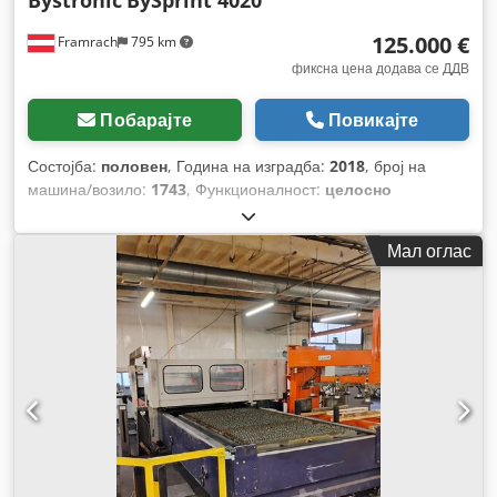
Bystronic
BySprint 4020
125.000 €
Framrach
795 km
фиксна цена додава се ДДВ
Побарајте
Повикајте
Состојба:
половен
, Година на изградба:
2018
, број на
машина/возило:
1743
, Функционалност:
целосно
функционален
, работни часови:
36.725 h
, моќ:
6 kW (8,16
коњски сили)
, ширина на масата:
2.000 мм
, должина на
Мал оглас
масата:
4.000 мм
, вкупна должина:
12.000 мм
, вкупна
ширина:
3.000 мм
, вкупна тежина:
14.250 кг
,