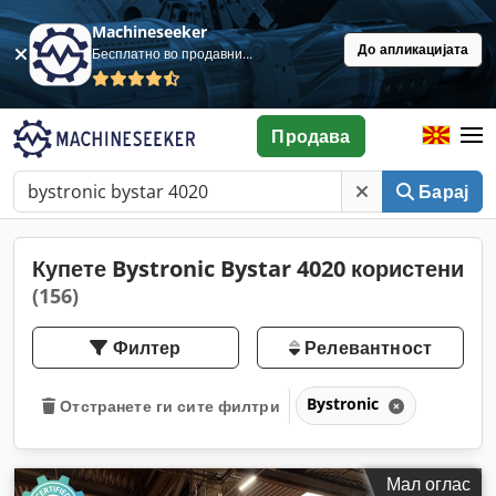
Machineseeker
До апликацијата
Бесплатно во продавница
Продава
Барај
Купете Bystronic Bystar 4020 користени
(156)
Филтер
Релевантност
Bystronic
Отстранете ги сите филтри
Мал оглас