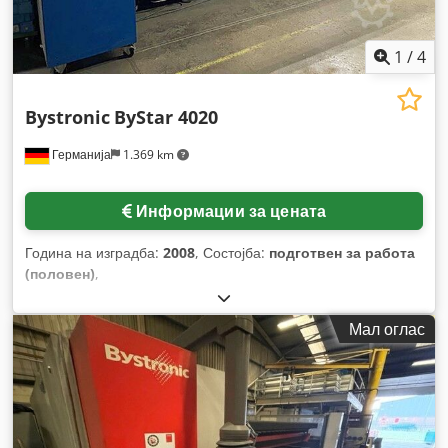
1
/
4
Bystronic
ByStar 4020
Германија
1.369 km
Информации за цената
Година на изградба:
2008
, Состојба:
подготвен за работа
(половен)
,
Мал оглас