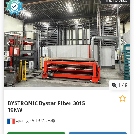
ширина:
2.100 мм
, вкупна висина:
2.300 мм
, година на
последниот генерален ремонт:
2024
,
1
/
8
BYSTRONIC
Bystar Fiber 3015
10KW
Франција
1.643 km