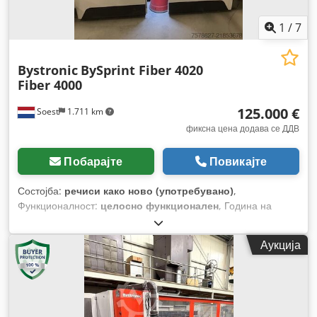
1
/
7
Bystronic
BySprint Fiber 4020
Fiber 4000
125.000 €
Soest
1.711 km
фиксна цена додава се ДДВ
Побарајте
Повикајте
Состојба:
речиси како ново (употребувано)
,
Функционалност:
целосно функционален
, Година на
изградба:
2019
, работни часови:
10.399 h
, број на машина/
возило:
1897
, максимална дебелина на челичен лим:
15
Аукција
мм
, максимална дебелина на лим од не'рѓосувачки челик:
15 мм
, макс. дебелина на алуминиев лист:
12 мм
, должина
на масата:
4.000 мм
, ширина на масата:
2.000 мм
, година
на последниот генерален ремонт:
2025
,