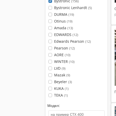
Bystronic
(156)
Bystronic Lenhardt
(5)
DURMA
(19)
Otinus
(19)
Amada
(13)
EDWARDS
(12)
Edwards Pearson
(12)
Pearson
(12)
AORE
(10)
WINTER
(10)
LVD
(9)
Mazak
(9)
Beyeler
(3)
KUKA
(1)
TEKA
(1)
Модел: