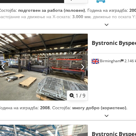
Состојба:
подготвен за работа (половен)
, Година на изградба:
20
растојание на движење на Х-оската:
3.000 мм
, движење по оската Y
Bystronic
Byspe
Birmingham
2.146
1
/
9
Година на изградба:
2008
, Состојба:
многу добро (користено)
,
Bystronic
Byspe