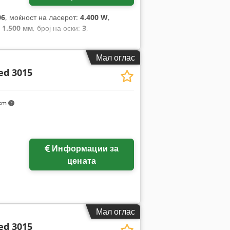
06
, моќност на ласерот:
4.400 W
,
:
1.500 мм
, број на оски:
3
,
Мал оглас
ed 3015
 km
Информации за
цената
Мал оглас
ed 3015