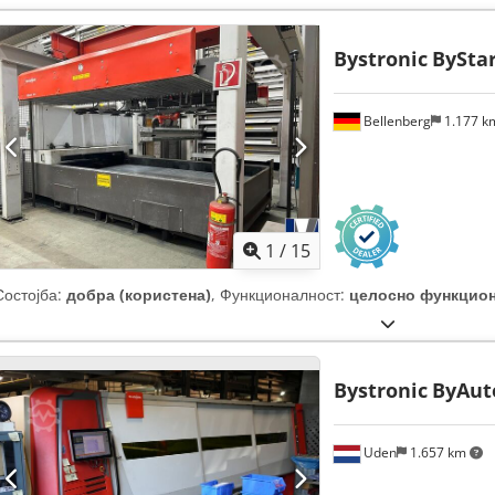
Bystronic
ByStar
Bellenberg
1.177 
1
/
15
Состојба:
добра (користена)
, Функционалност:
целосно функцио
Bystronic
ByAut
Uden
1.657 km