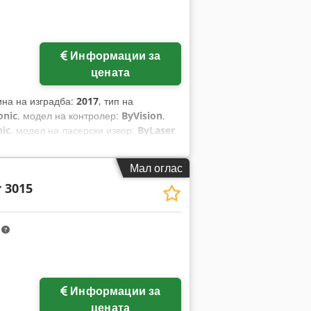
Информации за
цената
ина на изградба:
2017
, тип на
onic
, модел на контролер:
ByVision
,
nic
, модел на ласерски извор:
ByLaser
0.600 nm
, максимална дебелина на
 челик:
25 мм
, должина на масата:
Мал оглас
, работна ширина:
1.500 мм
, растојание
 3015
 растојание на движење Z-оска:
80 мм
,
0,1 мм
, повторливост:
0,05 мм
,
да
, вкупна тежина:
15.000 кг
, Опрема:
m
дилна единица, менаџер на
Информации за
цената