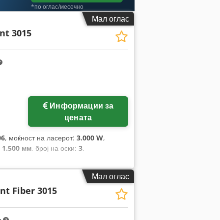
*по оглас/месечно
Мал оглас
nt 3015
Информации за
цената
06
, моќност на ласерот:
3.000 W
,
:
1.500 мм
, број на оски:
3
,
Мал оглас
nt Fiber 3015
m