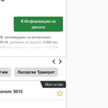
Информации за
цената
16
, произведувач на контролери:
000 W
, должина на масата:
3.000 мм
,
.048 мм
, движење по оската Y:
1.524
ње:
0,1 мм
, вкупна тежина:
12.000 кг
,
лжина на производот:
11.018 мм
,
9 мм
Ласерски Тракерот
Ласерски Конус
B
Мал оглас
onom 3015