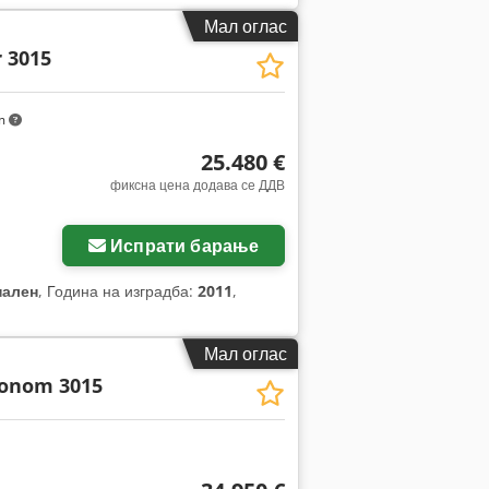
Мал оглас
 3015
km
25.480 €
фиксна цена додава се ДДВ
Испрати барање
нален
, Година на изградба:
2011
,
Мал оглас
onom 3015