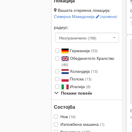
Локација
Вашата откриена локација:
Северна Македонија
(промени)
радиус:
Неограничено
(156)
Германија
(53)
Обединетото Кралство
(46)
Холандија
(13)
Полска
(13)
Италија
(8)
Покажи повеќе
Состојба
Нов
(16)
Изложбена машина
(1)
Користено