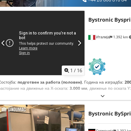
Bystronic
Byspri
Италија
1.392 km
1
/
16
Состојба:
подготвен за работа (половен)
, Година на изградба:
20
растојание на движење на Х-оската:
3.000 мм
, движење по оската Y
Bystronic
BySpri
Германија
1.392 k