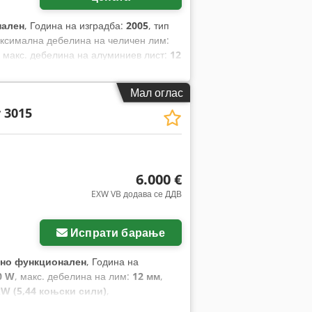
нален
, Година на изградба:
2005
, тип
аксимална дебелина на челичен лим:
, макс. дебелина на алуминиев лист:
12
Мал оглас
 3015
6.000 €
EXW VB додава се ДДВ
Испрати барање
но функционален
, Година на
0 W
, макс. дебелина на лим:
12 мм
,
kW (5,44 коњски сили)
,