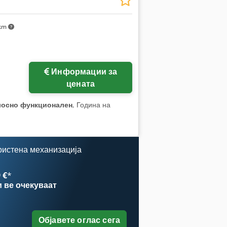
 km
Информации за
цената
лосно функционален
, Година на
ристена механизација
 €
*
и
ве очекуваат
Објавете оглас сега