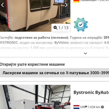
1
/
13
Состојба:
подготвен за работа (половен)
, Година на изградба:
20
BYSTRONIC
, модел на контролер:
ByVision
, моќност на ласерот:
4.
ширина на масата:
1.500 мм
, растојание на движење на Х-оската:
3
мм
, растојание на движење Z-оска:
70 мм
, точност на позиционира
вкупна ширина:
6.051 мм
, вкупна висина:
2.565 мм
, максимална до
оптоварување на масата:
890 кг
, број на оски:
3
,
Откријте уште користени машини
Ласерски машини за сечење со X-патување 3000–399
Bystronic
ByAut
Ulft
1.634 km