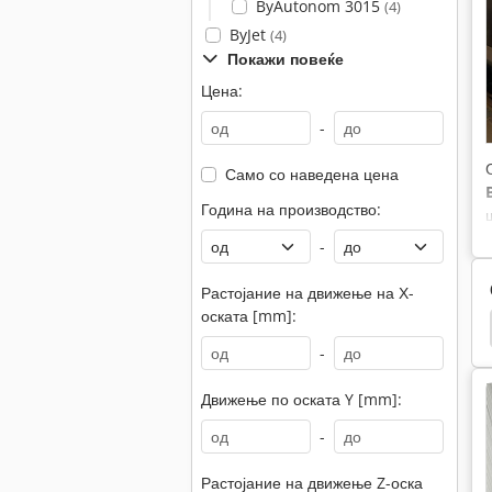
ByAutonom 3015
(4)
ByJet
(4)
Покажи повеќе
Цена:
-
Само со наведена цена
Година на производство:
-
Растојание на движење на Х-
оската [mm]:
aser
Faro Laser Tracker
Laser
Bystronic
-
Движење по оската Y [mm]:
-
Растојание на движење Z-оска