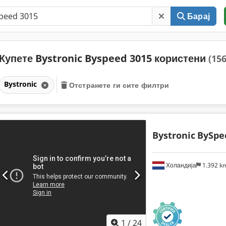
Барај
Купете Bystronic Byspeed 3015 користени
(156
Bystronic
Отстранете ги сите филтри
Bystronic
BySpe
Холандија
1.392 k
1
/
24