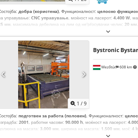
Состојба:
добра (користена)
, Функционалност:
целосно функцио
на управување:
CNC управување
, моќност на ласерот:
4.400 W
, м
25 мм
, максимална дебелина на лим од не'рѓосувачки челик:
20 мм
мм
,
Bystronic
Bystar
Mezőtúr
608 km
1
/
9
Состојба:
подготвен за работа (половен)
, Функционалност:
целос
изградба:
2001
, работни часови:
90.000 h
, моќност на ласерот:
4.00
должина на масата:
3.000 мм
, ширина на масата:
1.500 мм
, моќ:
4 