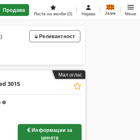
Продава
Јазик
Листа на желби
(0)
Најава
Мени
)
Релевантност
Мал оглас
ed 3015
m
Информации за
цената