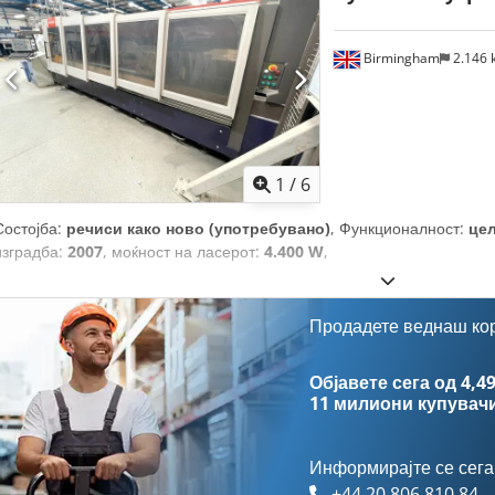
Birmingham
2.146
1
/
6
Состојба:
речиси како ново (употребувано)
, Функционалност:
це
изградба:
2007
, моќност на ласерот:
4.400 W
,
Продадете веднаш ко
Објавете сега од 4,49
11 милиони купувач
Информирајте се сега
+44 20 806 810 84