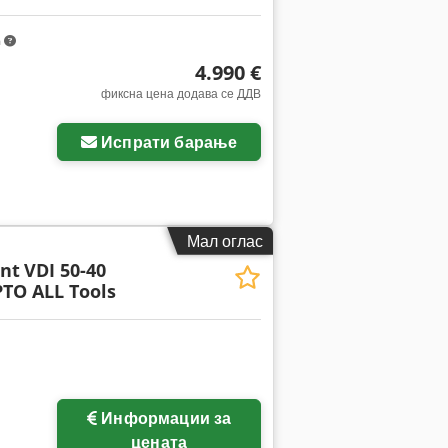
m
4.990 €
фиксна цена додава се ДДВ
ки
Испрати барање
Мал оглас
nt
VDI 50-40
PTO ALL Tools
Информации за
цената