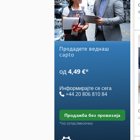
Продадете веднаш
capto
од
4,49 €
*
Информирајте се сега
+44 20 806 810 84
продажба без провизија
*по оглас/месечно