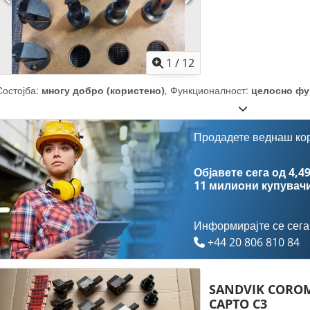
1
/
12
Состојба:
многу добро (користено)
, Функционалност:
целосно фу
Продадете веднаш ко
Објавете сега од 4,49
11 милиони купувач
Информирајте се сега
+44 20 806 810 84
SANDVIK CORO
CAPTO C3