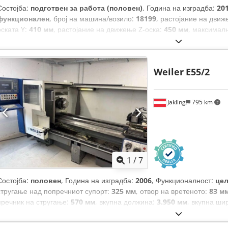
Состојба:
подготвен за работа (половен)
, Година на изградба:
20
функционален
, број на машина/возило:
18199
, растојание на движ
оската Y:
410 мм
, растојание на движење Z-оска:
450 мм
, максимал
мин
, број на слотови во магазин за алати:
210
,
Weiler
E55/2
Jakling
795 km
1
/
7
Состојба:
половен
, Година на изградба:
2006
, Функционалност:
це
стругање над попречниот супорт:
325 мм
, отвор на вретеното:
83 м
пречник на стругање:
570 мм
, вкупна должина:
3.950 мм
, вкупна ши
работното парче:
1.600 кг
, вкупна тежина:
4.300 кг
, растојание на 
растојание на движење Z-оска:
2.000 мм
,