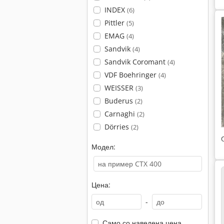
INDEX
(6)
Pittler
(5)
EMAG
(4)
Sandvik
(4)
Sandvik Coromant
(4)
VDF Boehringer
(4)
WEISSER
(3)
Buderus
(2)
Carnaghi
(2)
Dörries
(2)
Модел:
Цена:
-
Само со наведена цена