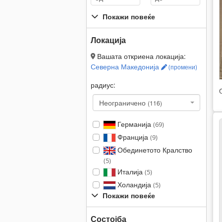
Покажи повеќе
Локација
Вашата откриена локација:
Северна Македонија
(промени)
радиус:
Неограничено
(116)
Германија
(69)
Франција
(9)
Обединетото Кралство
(5)
Италија
(5)
Холандија
(5)
Покажи повеќе
Состојба