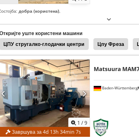
Состојба:
добра (користена)
,
Откријте уште користени машини
ЦПУ стругалко-глодачки центри
Цпу Фреза
Matsuura
MAM7
Baden-Württemberg
1
/
9
Завршува за
4
d
13
h
34
min
4
s