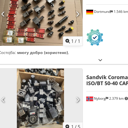
Dortmund
1.546 k
Побарајте повеќе
сли
1
/
1
Состојба:
многу добро (користено)
,
Sandvik Coroma
ISO/BT 50-40 CA
Nyborg
2.379 km
1
/
5