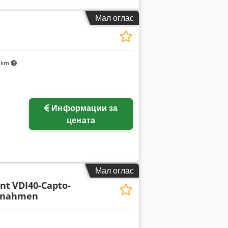
Мал оглас
 km
Информации за
цената
Мал оглас
nt
VDI40-Capto-
fnahmen