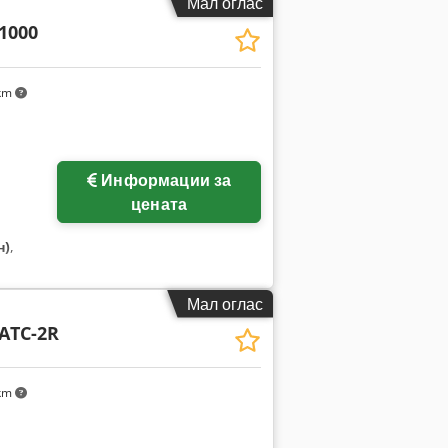
Мал оглас
 1000
km
Информации за
цената
н)
,
Мал оглас
 ATC-2R
km