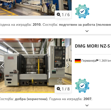
1
/
6
Година на изградба:
2010
, Состојба:
подготвен за работа (полове
DMG MORI
NZ-S 
Германија
1.369 k
1
/
8
Состојба:
добра (користена)
, Година на изградба:
2007
,