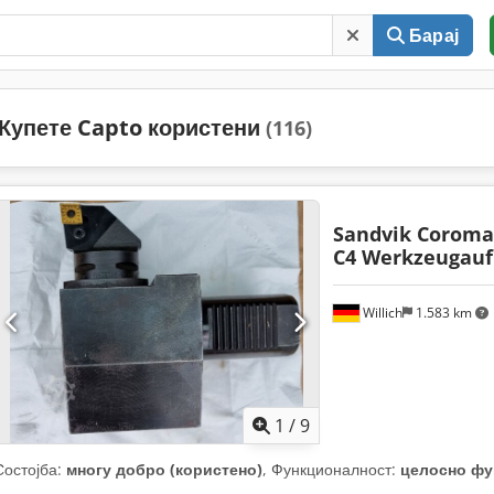
Барај
Купете Capto користени
(116)
Sandvik Coroma
C4 Werkzeugau
Willich
1.583 km
1
/
9
Состојба:
многу добро (користено)
, Функционалност:
целосно фу