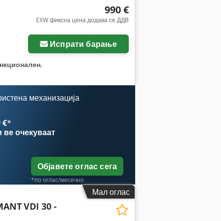
990 €
EXW фиксна цена додава се ДДВ
Испрати барање
нкционален
,
ристена механизација
 €
*
и
ве очекуваат
Објавете оглас сега
*по оглас/месечно
Мал оглас
MANT
VDI 30 -