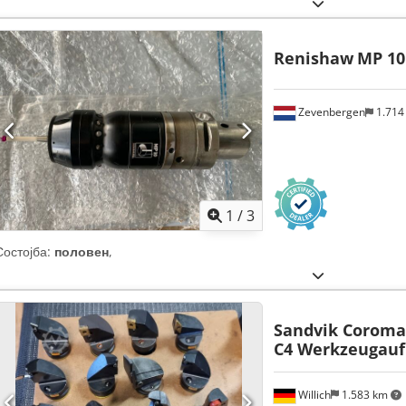
Renishaw
MP 10
Zevenbergen
1.714
1
/
3
Состојба:
половен
,
Sandvik Coroma
C4 Werkzeugau
Willich
1.583 km