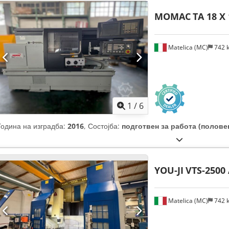
MOMAC
TA 18 X
Matelica (MC)
742 
1
/
6
Година на изградба:
2016
, Состојба:
подготвен за работа (полове
YOU-JI
VTS-2500
Matelica (MC)
742 