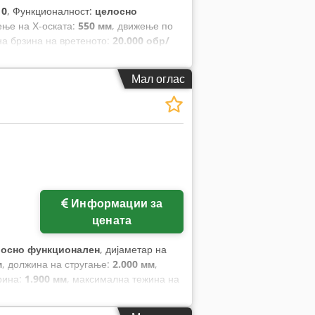
10
, Функционалност:
целосно
ење на Х-оската:
550 мм
, движење по
на брзина на вретеното:
20.000 обр/
Мал оглас
Информации за
цената
лосно функционален
, дијаметар на
м
, должина на стругање:
2.000 мм
,
рина:
1.900 мм
, максимална тежина на
движење на Х-оската:
340 мм
,