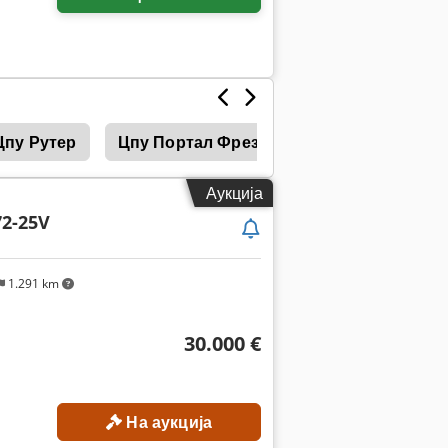
Цпу Рутер
Цпу Портал Фреза
Цпу Tischbohrwe
Аукција
2-25V
1.291 km
30.000 €
На аукција