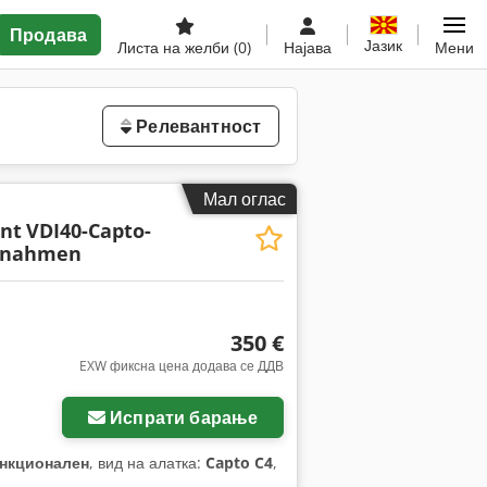
Продава
Јазик
Листа на желби
(0)
Најава
Мени
Релевантност
Мал оглас
nt
VDI40-Capto-
fnahmen
350 €
EXW фиксна цена додава се ДДВ
Испрати барање
нкционален
, вид на алатка:
Capto C4
,