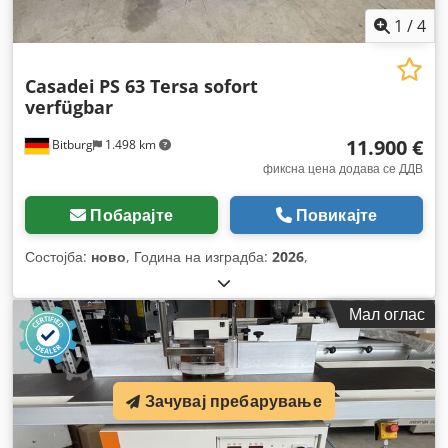
1
/
4
Casadei
PS 63 Tersa sofort
verfügbar
11.900 €
Bitburg
1.498 km
фиксна цена додава се ДДВ
Побарајте
Повикајте
Состојба:
ново
, Година на изградба:
2026
,
Мал оглас
Зачувај пребарување