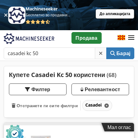
Machineseeker
До апликацијата
Бесплатно во продавница
Продава
Барај
Купете Casadei Kc 50 користени
(68)
Филтер
Релевантност
Casadei
Отстранете ги сите филтри
Мал оглас