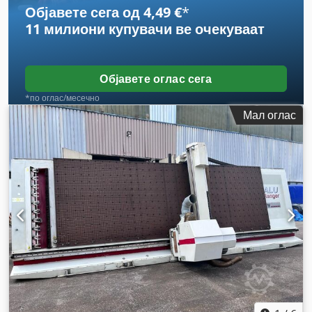
Објавете сега од 4,49 €
*
11 милиони купувачи
ве очекуваат
Објавете оглас сега
*по оглас/месечно
Мал оглас