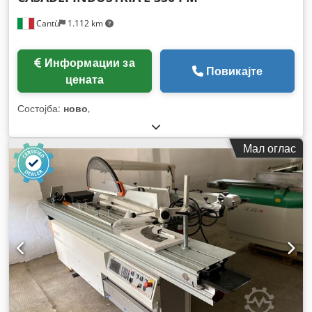
Cantù
1.112 km
Информации за
Повикајте
цената
Состојба:
ново
,
Мал оглас