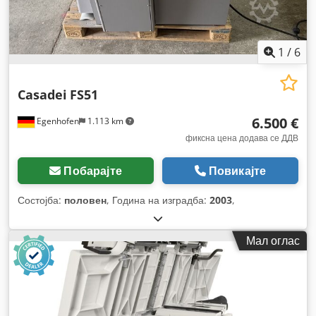
1
/
6
Casadei
FS51
6.500 €
Egenhofen
1.113 km
фиксна цена додава се ДДВ
Побарајте
Повикајте
Состојба:
половен
, Година на изградба:
2003
,
Мал оглас