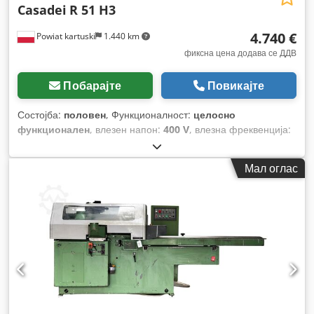
Casadei
R 51 H3
4.740 €
Powiat kartuski
1.440 km
фиксна цена додава се ДДВ
Побарајте
Повикајте
Состојба:
половен
, Функционалност:
целосно
функционален
, влезен напон:
400 V
, влезна фреквенција:
50 Hz
, тип на влезен струја:
трифазен
, ширина на
стружење:
510 мм
, дијаметар на алатот:
110 мм
, број на
Мал оглас
сечила:
4
, тип на активирање:
електричен
,