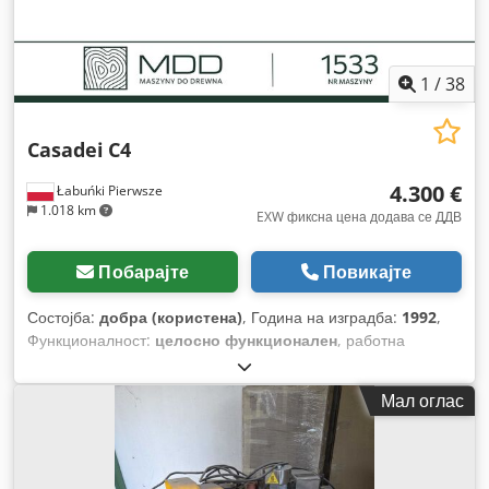
1
/
38
Casadei
C4
4.300 €
Łabuńki Pierwsze
1.018 km
EXW фиксна цена додава се ДДВ
Побарајте
Повикајте
Состојба:
добра (користена)
, Година на изградба:
1992
,
Функционалност:
целосно функционален
, работна
ширина:
220 мм
, висина на рендање:
120 мм
, пречник на
вретеното:
40 мм
, ширина на стружење:
220 мм
, вкупна
Мал оглас
ширина:
1.350 мм
, вкупна висина:
1.400 мм
, вкупна
должина:
3.120 мм
, брзина на вретено (мин.):
5.000 обр/
мин
, пречникот на млазницата за екстракција:
120 мм
,