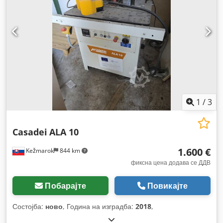
1
/
3
Casadei
ALA 10
1.600 €
Kežmarok
844 km
фиксна цена додава се ДДВ
Побарајте
Повикајте
Состојба:
ново
, Година на изградба:
2018
,