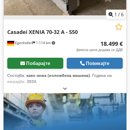
1
/
6
Casadei
XENIA 70-32 A - 550
18.499 €
Egenhofen
1.114 km
фиксна цена додава се ДДВ
Побарајте
Повикајте
Состојба:
како нова (изложбена машина)
, Година на
изградба:
2024
,