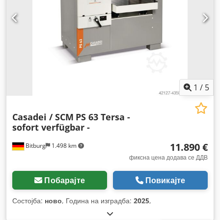
1
/
5
Casadei / SCM
PS 63 Tersa -
sofort verfügbar -
11.890 €
Bitburg
1.498 km
фиксна цена додава се ДДВ
Побарајте
Повикајте
Состојба:
ново
, Година на изградба:
2025
,