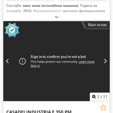
Состојба:
како нова (изложбена машина)
, Година на
изградба:
2024
, Функционалност:
целосно функционален
,
Опрема:
Ознака CE, документација / прирачник
,
Мал оглас
1
/
11
CASADEI INDUSTRIA
E 350 PM