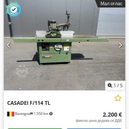
Мал оглас
1
/
5
CASADEI
F/114 TL
2.200 €
Bastogne
1.550 km
фиксна цена додава се ДДВ