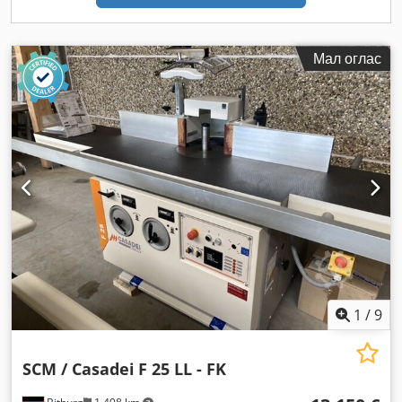
Мал оглас
1
/
9
SCM / Casadei
F 25 LL - FK