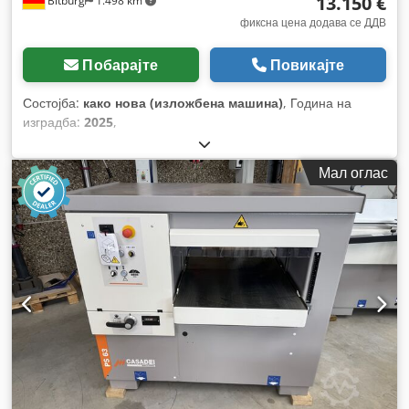
13.150 €
Bitburg
1.498 km
фиксна цена додава се ДДВ
Побарајте
Повикајте
Состојба:
како нова (изложбена машина)
, Година на
изградба:
2025
,
Мал оглас