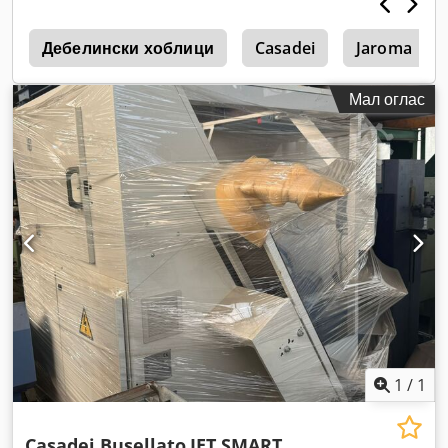
е
Дебелински хоблици
Casadei
Jaroma
Мал оглас
1
/
1
Casadei Busellato
JET SMART