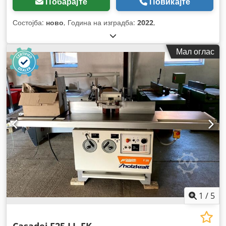
Побарајте
Повикајте
Состојба:
ново
, Година на изградба:
2022
,
Мал оглас
1
/
5
Casadei
F25 LL-FK