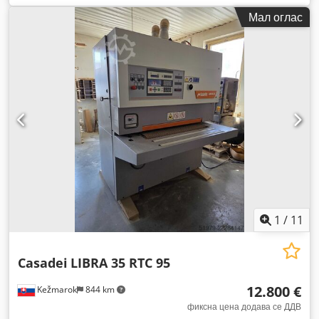
Мал оглас
1
/
11
Casadei
LIBRA 35 RTC 95
12.800 €
Kežmarok
844 km
фиксна цена додава се ДДВ