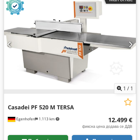
1
/
1
Casadei
PF 520 M TERSA
12.499 €
Egenhofen
1.113 km
фиксна цена додава се ДДВ