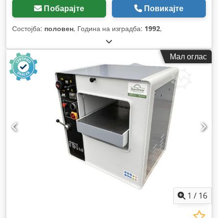
Побарајте
Повикајте
Состојба:
половен
, Година на изградба:
1992
,
Мал оглас
1
/
16