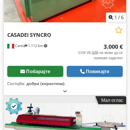
1
/
6
CASADEI
SYNCRO
3.000 €
Cantù
1.112 km
EXW VB ДДВ не може да се
прикаже одделно
Побарајте
Повикајте
Состојба:
добра (користена)
,
Мал оглас