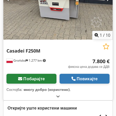
1
/
10
Casadei
F250M
7.800 €
Grońsko
1.277 km
фиксна цена додава се ДДВ
Побарајте
Повикајте
Состојба:
многу добро (користено)
,
Откријте уште користени машини