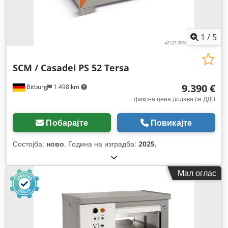
1
/
5
SCM / Casadei
PS 52 Tersa
9.390 €
Bitburg
1.498 km
фиксна цена додава се ДДВ
Побарајте
Повикајте
Состојба:
ново
, Година на изградба:
2025
,
Мал оглас