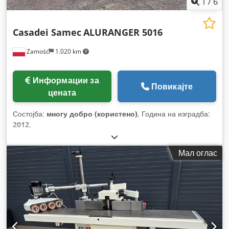
1
/
6
Casadei Samec
ALURANGER 5016
Zamość
1.020 km
Информации за
Повикајте
цената
Состојба:
многу добро (користено)
, Година на изградба:
2012
,
Мал оглас