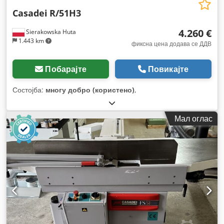
Casadei
R/51H3
4.260 €
Sierakowska Huta
1.443 km
фиксна цена додава се ДДВ
Побарајте
Повикајте
Состојба:
многу добро (користено)
,
Мал оглас