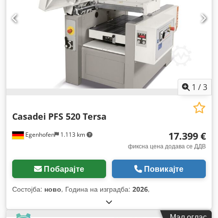
1
/
3
Casadei
PFS 520 Tersa
17.399 €
Egenhofen
1.113 km
фиксна цена додава се ДДВ
Побарајте
Повикајте
Состојба:
ново
, Година на изградба:
2026
,
Мал оглас