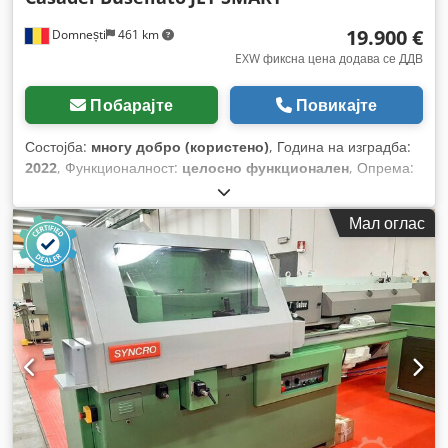
19.900 €
Domnești
461 km
EXW фиксна цена додава се ДДВ
Побарајте
Повикајте
Состојба:
многу добро (користено)
, Година на изградба:
2022
, Функционалност:
целосно функционален
, Опрема:
документација / прирачник
,
Мал оглас