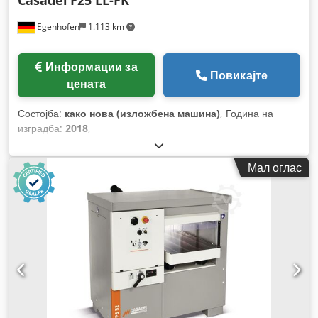
Egenhofen
1.113 km
Информации за
Повикајте
цената
Состојба:
како нова (изложбена машина)
, Година на
изградба:
2018
,
Мал оглас