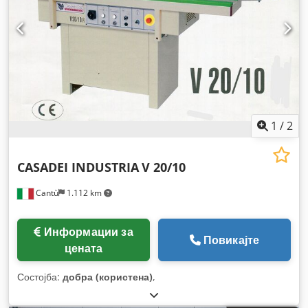
1
/
2
CASADEI INDUSTRIA
V 20/10
Cantù
1.112 km
Информации за
Повикајте
цената
Состојба:
добра (користена)
,