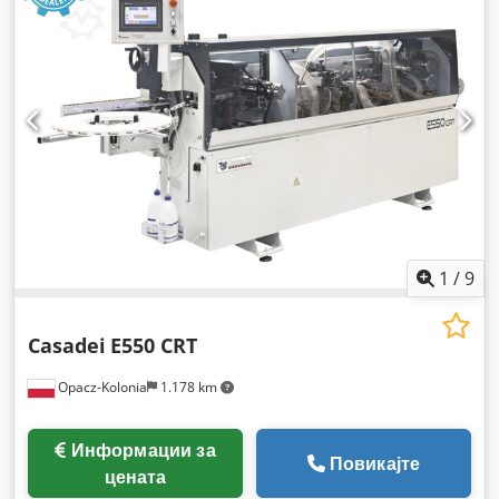
1
/
9
Casadei
E550 CRT
Opacz-Kolonia
1.178 km
Информации за
Повикајте
цената