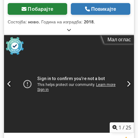
Побарајте
Повикајте
Состојба:
ново
, Година на изградба:
2018
,
Мал оглас
1
/
25