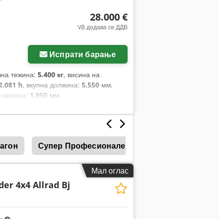
28.000 €
VB додава се ДДВ
Испрати барање
зна тежина:
5.400 кг
, висина на
2.081 h
, вкупна должина:
5.550 мм
,
а ширина:
1.950 мм
,
Вагон
Супер Професионален Товарен Натоварува
Мал оглас
er 4x4 Allrad Bj