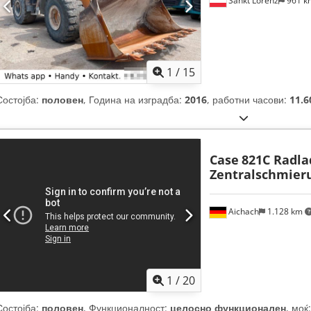
Sankt Lorenz
961 
1
/
15
Состојба:
половен
, Година на изградба:
2016
, работни часови:
11.6
Case
821C Radla
Zentralschmier
Aichach
1.128 km
1
/
20
Состојба:
половен
, Функционалност:
целосно функционален
, моќ