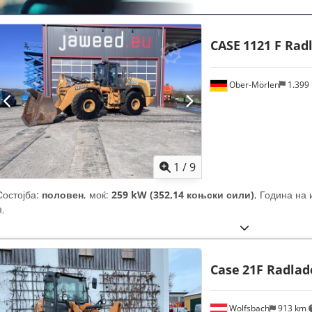
CASE
1121 F Rad
Ober-Mörlen
1.399
1
/
9
Состојба:
половен
, моќ:
259 kW (352,14 коњски сили)
, Година на
h
,
Case
21F Radlad
Wolfsbach
913 km