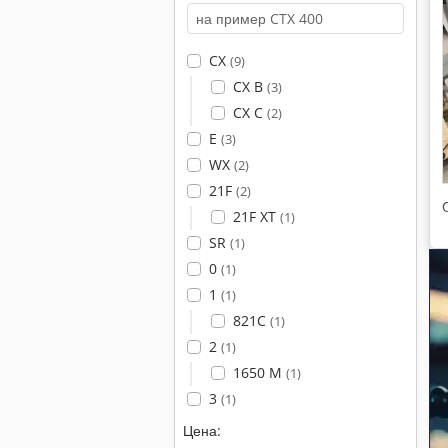
CX
(9)
CX B
(3)
CX C
(2)
E
(3)
WX
(2)
21F
(2)
21F XT
(1)
SR
(1)
0
(1)
1
(1)
821C
(1)
2
(1)
1650 M
(1)
3
(1)
Цена: