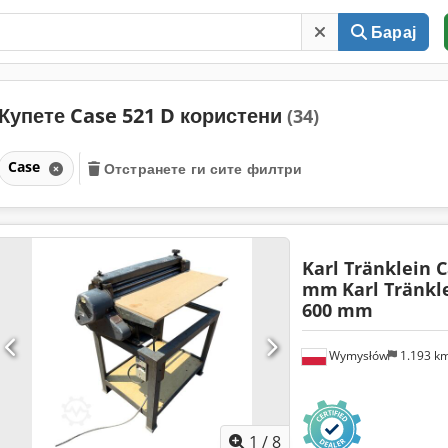
Барај
Купете Case 521 D користени
(34)
Case
Отстранете ги сите филтри
Karl Tränklein 
mm
Karl Tränkl
600 mm
Wymysłów
1.193 k
1
/
8