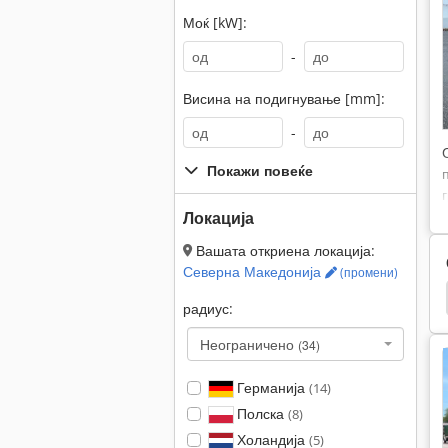
Моќ [kW]:
-
Висина на подигнување [mm]:
-
Покажи повеќе
Локација
Вашата откриена локација:
Северна Македонија
(промени)
Neuson 1903
Neuson 1503
Neuson 1404
радиус:
Неограничено
(34)
Германија
(14)
Полска
(8)
Холандија
(5)