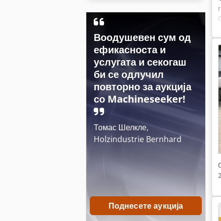
Воодушевен сум од
ефикасноста и
услугата и секогаш
би се одлучил
повторно за аукција
со Machineseeker!
Томас Шелкле,
Holzindustrie Bernhard
Поднесете аукција