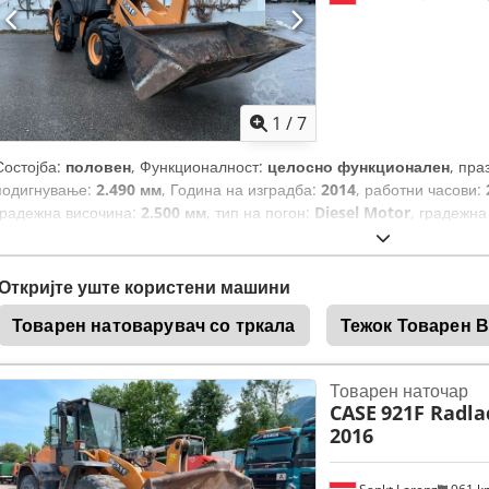
1
/
7
Состојба:
половен
, Функционалност:
целосно функционален
, пра
подигнување:
2.490 мм
, Година на изградба:
2014
, работни часови:
градежна височина:
2.500 мм
, тип на погон:
Diesel Motor
, градежн
Откријте уште користени машини
Товарен натоварувач со тркала
Тежок Товарен 
Товарен наточар
CASE
921F Radlad
2016