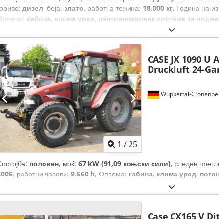
гориво:
дизел
, боја:
злато
, работна тежина:
18.000 кг
, Година на и
Опрема:
кабина, клима уред, централизирана система за подм
CASE
JX 1090 U 
Druckluft 24-G
Wuppertal-Cronenbe
1
/
25
Состојба:
половен
, моќ:
67 kW (91,09 коњски сили)
, следен прегл
2005
, работни часови:
9.560 h
, Опрема:
кабина, клима уред, погон
Case
CX165 V Di