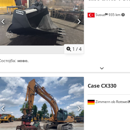
Susuz
935 km
1
/
4
Состојба:
ново
,
Case
CX330
Zimmern ob Rottweil