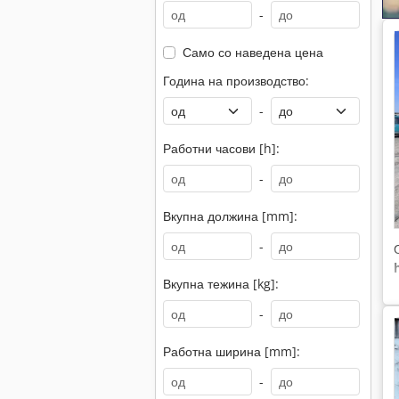
-
Само со наведена цена
Година на производство:
-
Работни часови [h]:
-
Вкупна должина [mm]:
-
Вкупна тежина [kg]:
-
Работна ширина [mm]:
-