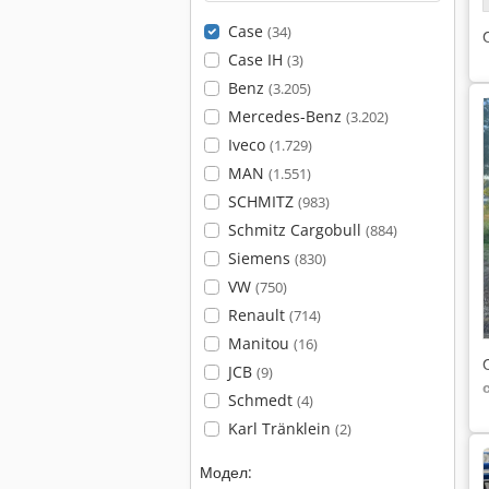
Case
(34)
Case IH
(3)
Benz
(3.205)
Mercedes-Benz
(3.202)
Iveco
(1.729)
MAN
(1.551)
SCHMITZ
(983)
Schmitz Cargobull
(884)
Siemens
(830)
VW
(750)
Renault
(714)
Manitou
(16)
JCB
(9)
Schmedt
(4)
Karl Tränklein
(2)
Модел: