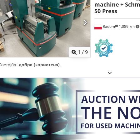
machine
+ Schm
50 Press
Radom
1.089 km
1
/
9
Состојба:
добра (користена)
,