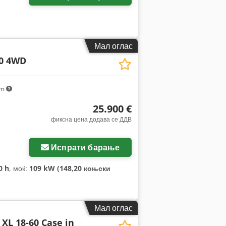
Мал оглас
0 4WD
km
25.900 €
фиксна цена додава се ДДВ
Испрати барање
0 h
, моќ:
109 kW (148,20 коњски
Мал оглас
XL 18-60 Case in