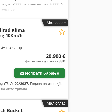
зградба:
2000
, работни часови:
8.000 h
,
ачкување
,
Мал оглас
Allrad Klima
ang 40Km/h
rg
1.543 km
20.900 €
фиксна цена додава се ДДВ
Испрати барање
ед (TÜV):
02/2027
, Година на изградба:
 на сите тркала
,
Мал оглас
tch Bucket