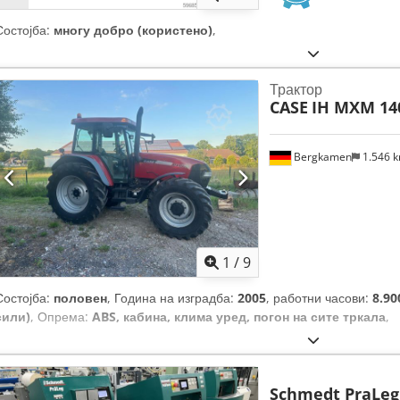
Состојба:
многу добро (користено)
,
Трактор
CASE
IH MXM 14
Bergkamen
1.546 
1
/
9
Состојба:
половен
, Година на изградба:
2005
, работни часови:
8.90
сили)
, Опрема:
ABS, кабина, клима уред, погон на сите тркала
,
Schmedt PraLeg 