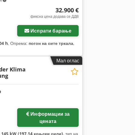
km
32.900 €
фиксна цена додава се ДДВ
Испрати барање
04 h
, Опрема:
погон на сите тркала
,
Мал оглас
der Klima
ung
Информации за
цената
:
145 kW (197,14 коњски сили)
, тип на