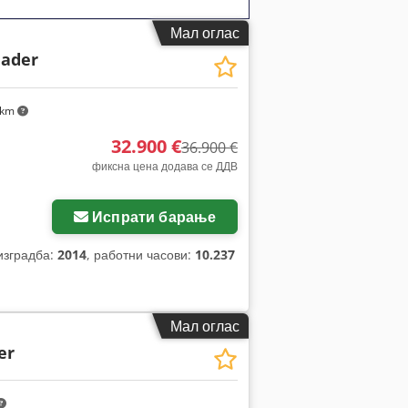
Мал оглас
lader
 km
32.900 €
36.900 €
фиксна цена додава се ДДВ
Испрати барање
 изградба:
2014
, работни часови:
10.237
Мал оглас
er