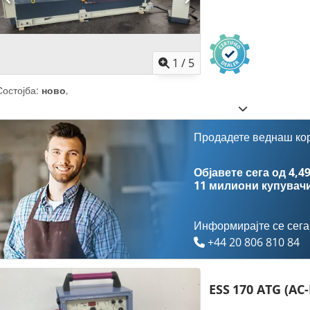
1
/
5
Состојба:
ново
,
Продадете веднаш ко
Објавете сега од 4,49
11 милиони купувач
Информирајте се сега
+44 20 806 810 84
ESS
170 ATG (AC-