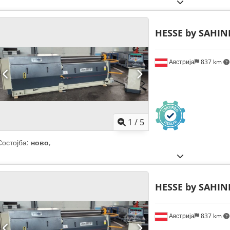
HESSE by SAHIN
Австрија
837 km
1
/
5
Состојба:
ново
,
HESSE by SAHIN
Австрија
837 km