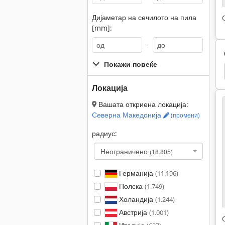
Дијаметар на сечилото на пила
[mm]:
-
Покажи повеќе
Дебелина
Sahinler
Haeusler
Mco
Локација
Вашата откриена локација:
Северна Македонија
(промени)
радиус:
Неограничено
(18.805)
Германија
(11.196)
Полска
(1.749)
Холандија
(1.244)
Австрија
(1.001)