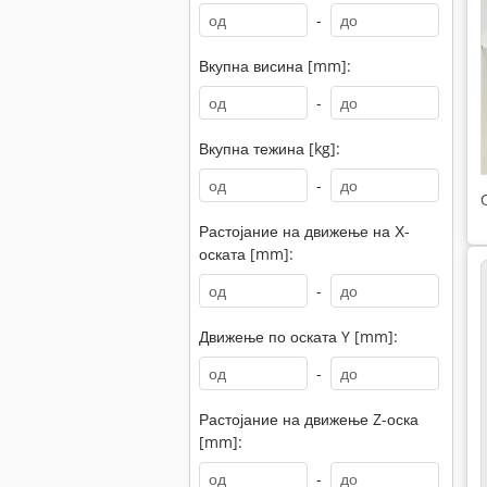
-
Вкупна висина [mm]:
-
Вкупна тежина [kg]:
-
Растојание на движење на Х-
оската [mm]:
-
Движење по оската Y [mm]:
-
Растојание на движење Z-оска
[mm]:
-