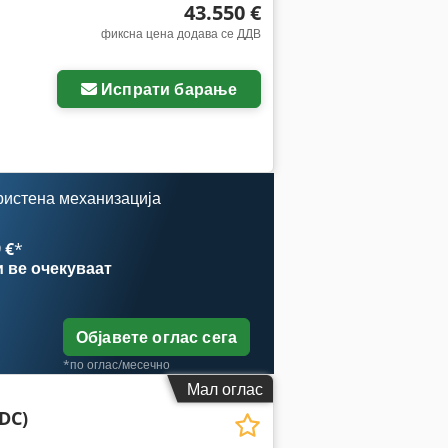
43.550 €
фиксна цена додава се ДДВ
Испрати барање
ристена механизација
 €
*
и
ве очекуваат
Објавете оглас сега
*по оглас/месечно
Мал оглас
DC)