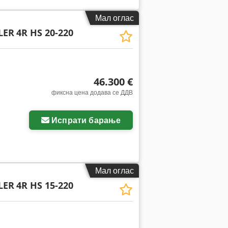
Мал оглас
LER
4R HS 20-220
46.300 €
фиксна цена додава се ДДВ
Испрати барање
Мал оглас
LER
4R HS 15-220