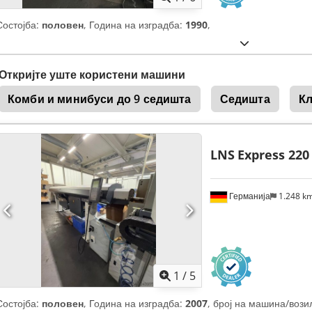
Состојба:
половен
, Година на изградба:
1990
,
Откријте уште користени машини
Комби и минибуси до 9 седишта
Седишта
К
LNS
Express 220
Германија
1.248 k
1
/
5
Состојба:
половен
, Година на изградба:
2007
, број на машина/вози