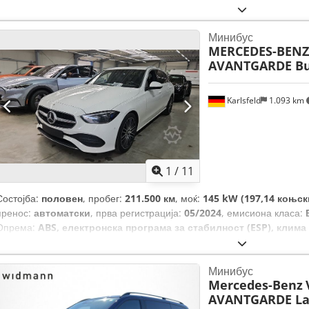
Минибус
MERCEDES-BENZ
AVANTGARDE Bu
Karlsfeld
1.093 km
1
/
11
Состојба:
половен
, пробег:
211.500 км
, моќ:
145 kW (197,14 коњск
пренос:
автоматски
, прва регистрација:
05/2024
, емисиона класа:
Опрема:
ABS, електронска програма за стабилност (ESP), клима
сите тркала, систем за имобилизатор, филтер за сажење, цен
Минибус
Mercedes-Benz
AVANTGARDE La