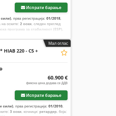
Испрати барање
 сили)
, прва регистрација:
01/2018
,
а на оските:
2 оски
, следен преглед
ска програма за стабилност (ESP),
Мал оглас
* HIAB 220 - C5 +
60.900 €
фиксна цена додава се ДДВ
Испрати барање
и сили)
, прва регистрација:
01/2010
,
ските:
3 оски
, кочници:
ретардер
, боја: