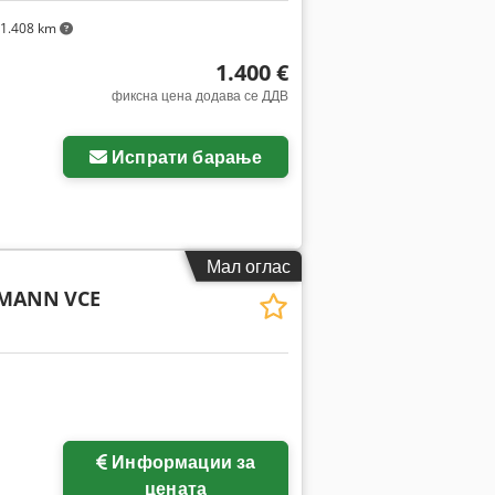
1.408 km
1.400 €
фиксна цена додава се ДДВ
Испрати барање
Мал оглас
RMANN
VCE
Информации за
цената