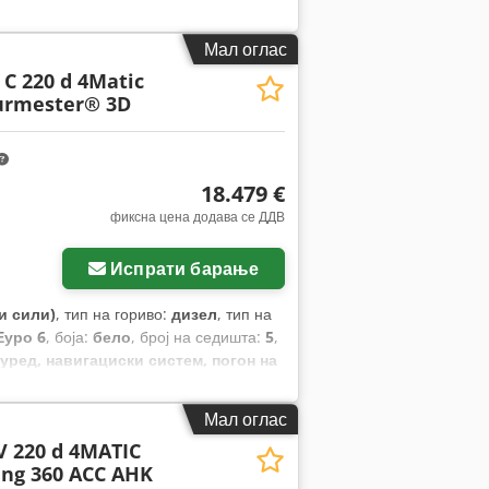
Мал оглас
C 220 d 4Matic
rmester® 3D
18.479 €
фиксна цена додава се ДДВ
Испрати барање
и сили)
, тип на гориво:
дизел
, тип на
Еуро 6
, боја:
бело
, број на седишта:
5
,
 уред, навигациски систем, погон на
трално заклучување
,
Мал оглас
V 220 d 4MATIC
ng 360 ACC AHK