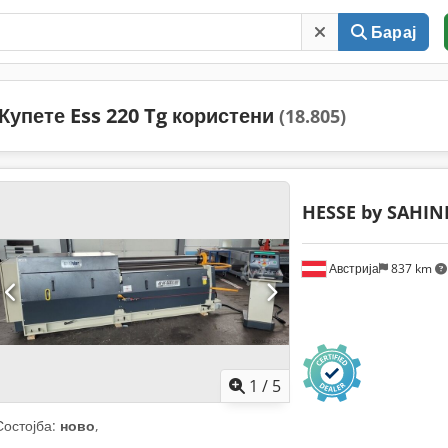
Барај
Купете Ess 220 Tg користени
(18.805)
HESSE by SAHIN
Австрија
837 km
1
/
5
Состојба:
ново
,