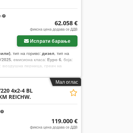
m
62.058 €
фиксна цена додава се ДДВ
Испрати барање
сили)
, тип на гориво:
дизел
, тип на
/2025
, емисиона класа:
Еуро 6
, боја:
а:
воздушна перница, греач на
ациски систем, погон на сите
обилизатор, темпомат, филтер за
Мал оглас
/220 4x2-4 BL
KM REICHW.
m
119.000 €
фиксна цена додава се ДДВ