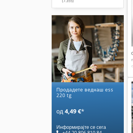
(7.355)
Продадете веднаш ess
220 tg
од
4,49 €
*
Информирајте се сега
+44 20 806 810 84