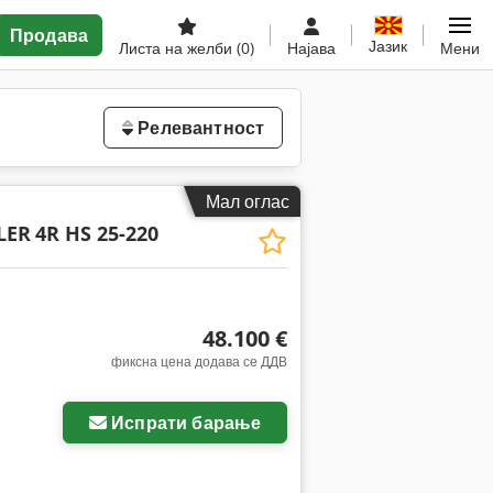
Продава
Јазик
Листа на желби
(0)
Најава
Мени
Релевантност
Мал оглас
LER
4R HS 25-220
48.100 €
фиксна цена додава се ДДВ
Испрати барање