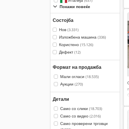
Италија
(637)
Покажи повеќе
Состојба
Нов
(3.331)
Изложбена машина
(336)
Користено
(15.126)
Дефект
(12)
Формат на продажба
Мали огласи
(18.535)
Аукции
(270)
Детали
Само со слики
(18.703)
Само со видео
(2.016)
Само проверени трговци