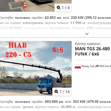
1
/
4
Состојба:
половен
, пробег:
62.852 км
, моќ:
220 kW (299,12 коњски
тип на гориво:
електричен
, вкупна тежина:
11.990 кг
, конфигурациј
(TÜV):
07/2021
, тип на пренос:
автоматски
, Опрема:
ABS, електрон
клима уред, навигациски систем
,
Кипер камион
MAN
TGS 26.480 
FUNK / 6x6
Nowy Sacz
900 km
1
/
14
Состојба:
половен
, пробег:
503.000 км
, моќ:
353 kW (479,95 коњск
тип на гориво:
дизел
, вкупна тежина:
26.000 кг
, конфигурација на о