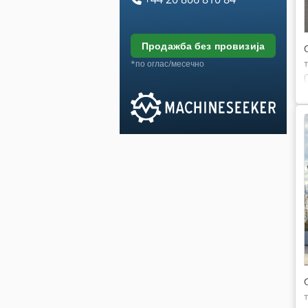
продажба без провизија
*по оглас/месечно