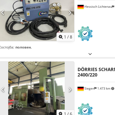
Hessisch Lichtenau
1
/
8
Состојба:
половен
,
DÖRRIES SCHA
2400/220
Siegen
1.473 km
1
/
6