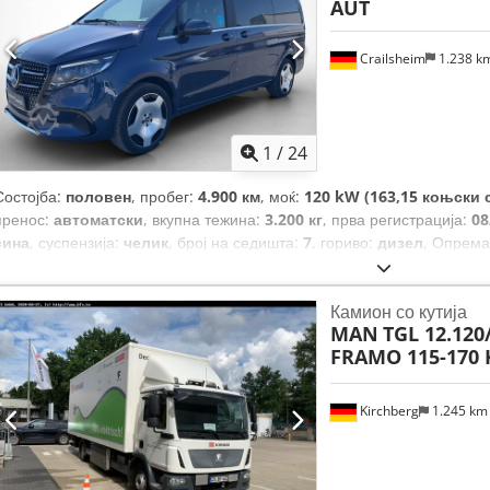
AUT
Crailsheim
1.238 k
1
/
24
Состојба:
половен
, пробег:
4.900 км
, моќ:
120 kW (163,15 коњски 
пренос:
автоматски
, вкупна тежина:
3.200 кг
, прва регистрација:
08
сина
, суспензија:
челик
, број на седишта:
7
, гориво:
дизел
, Опрем
седиште, грејач за паркирање, клизна врата, клима уред, навиг
тркала, сензори за паркирање, серво управувач, систем за им
Камион со кутија
сажење
,
MAN
TGL 12.120
FRAMO 115-170 
Kirchberg
1.245 k