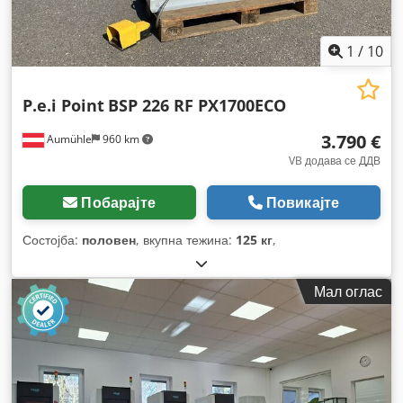
1
/
10
P.e.i Point
BSP 226 RF PX1700ECO
3.790 €
Aumühle
960 km
VB додава се ДДВ
Побарајте
Повикајте
Состојба:
половен
, вкупна тежина:
125 кг
,
Мал оглас