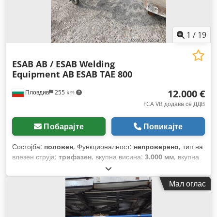
1
/
19
ESAB AB / ESAB Welding
Equipment AB
ESAB TAE 800
12.000 €
Пловдив
255 km
FCA VB додава се ДДВ
Побарајте
Повикајте
Состојба:
половен
, Функционалност:
непроверено
, тип на
влезен струја:
трифазен
, вкупна висина:
3.000 мм
, вкупна
должина:
3.000 мм
, влезен напон:
380 V
, тип на ладење:
вода
, заварувачки напон при 60% работен циклус:
1.000 A
,
Мал оглас
струја за заварување при 100% работен циклус:
800 A
,
струја за заварување (мин.):
250 A
, заварувачки напон
(макс.):
1.250 A
,