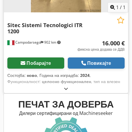
1
/
1
Sitec Sistemi Tecnologici
ITR
1200
16.000 €
Campodarsego
902 km
фиксна цена додава се ДДВ
Побарајте
Повикајте
Состојба:
ново
, Година на изградба:
2024
,
Функционалност:
целосно функционален
, тип на влезен
струја:
трифазен
, влезен напон:
400 V
, вкупна тежина:
720
кг
, времетраење на гаранцијата:
12 месеци
, струја за
заварување (мин.):
800 A
, влезна фреквенција:
50 Hz
,
ПЕЧАТ ЗА ДОВЕРБА
Опрема:
USB-порт, Достапна табличка со податоци,
Ознака CE, документација / прирачник
,
Дилери сертифицирани од Machineseeker