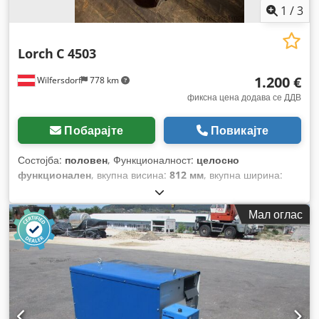
1
/
3
Lorch
C 4503
1.200 €
Wilfersdorf
778 km
фиксна цена додава се ДДВ
Побарајте
Повикајте
Состојба:
половен
, Функционалност:
целосно
функционален
, вкупна висина:
812 мм
, вкупна ширина:
463 мм
, вкупна должина:
1.116 мм
, влезен напон:
400 V
,
должина на заземувачкиот кабел:
4.000 мм
, вкупна тежина:
Мал оглас
97 кг
, тип на ладење:
воздух
, должина на пакетот на
црева:
4.000 мм
, влезен струја:
450 A
, влезна фреквенција:
50 Hz
, континуирана моќ:
22 kW (29,91 коњски сили)
,
Опрема:
Достапна табличка со податоци
,