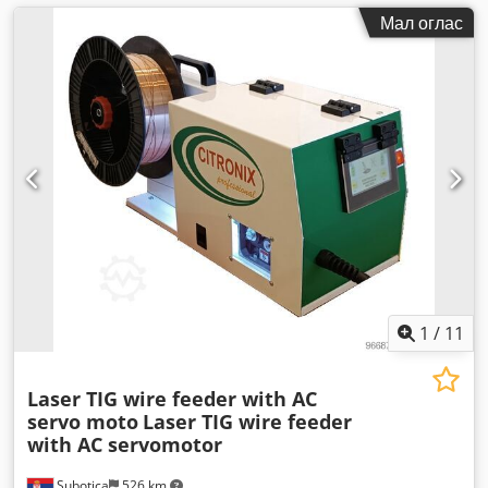
Мал оглас
1
/
11
Laser TIG wire feeder with AC
servo moto
Laser TIG wire feeder
with AC servomotor
Subotica
526 km