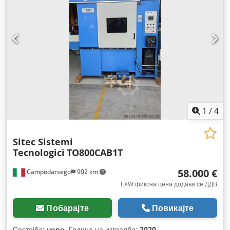
1
/
4
Sitec Sistemi
Tecnologici
TO800CAB1T
58.000 €
Campodarsego
902 km
EXW фиксна цена додава се ДДВ
Побарајте
Повикајте
Состојба:
ново
, Година на изградба:
2020
,