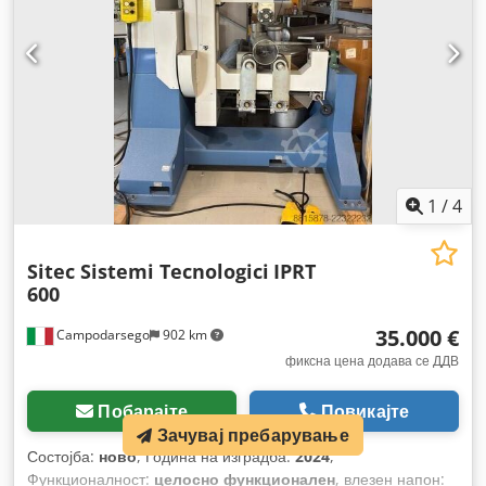
1
/
4
Sitec Sistemi Tecnologici
IPRT
600
35.000 €
Campodarsego
902 km
фиксна цена додава се ДДВ
Побарајте
Повикајте
Зачувај пребарување
Состојба:
ново
, Година на изградба:
2024
,
Функционалност:
целосно функционален
, влезен напон: