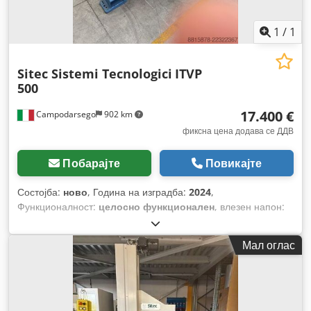
1
/
1
Sitec Sistemi Tecnologici
ITVP
500
17.400 €
Campodarsego
902 km
фиксна цена додава се ДДВ
Побарајте
Повикајте
Состојба:
ново
, Година на изградба:
2024
,
Функционалност:
целосно функционален
, влезен напон:
400 V
, вкупна тежина:
250 кг
, времетраење на гаранцијата:
12 месеци
, влезна фреквенција:
50 Hz
, Опрема:
Достапна
Мал оглас
табличка со податоци, документација / прирачник
,