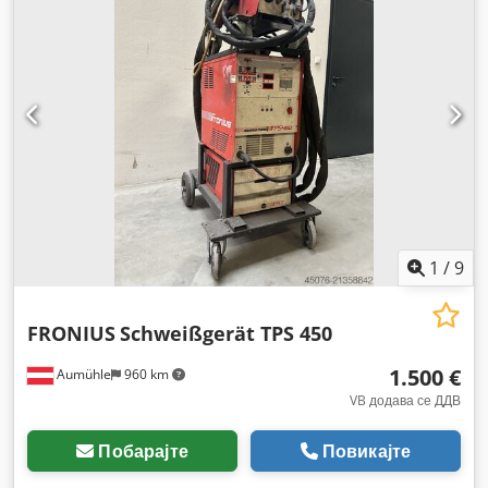
1
/
9
FRONIUS
Schweißgerät TPS 450
1.500 €
Aumühle
960 km
VB додава се ДДВ
Побарајте
Повикајте