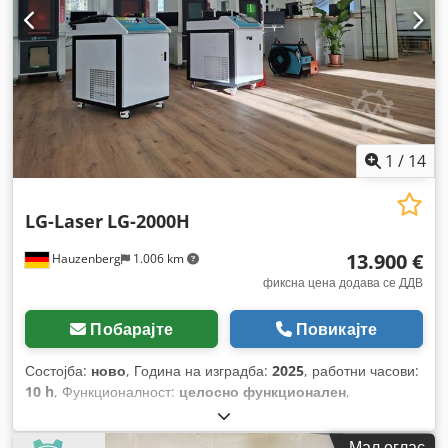
1
/
14
LG-Laser
LG-2000H
13.900 €
Hauzenberg
1.006 km
фиксна цена додава се ДДВ
Побарајте
Повикајте
Состојба:
ново
, Година на изградба:
2025
, работни часови:
10 h
, Функционалност:
целосно функционален
,
Мал оглас