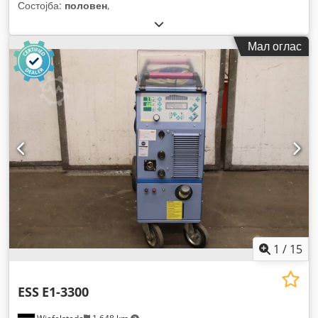
Состојба:
половен
,
Мал оглас
1
/
15
ESS
E1-3300