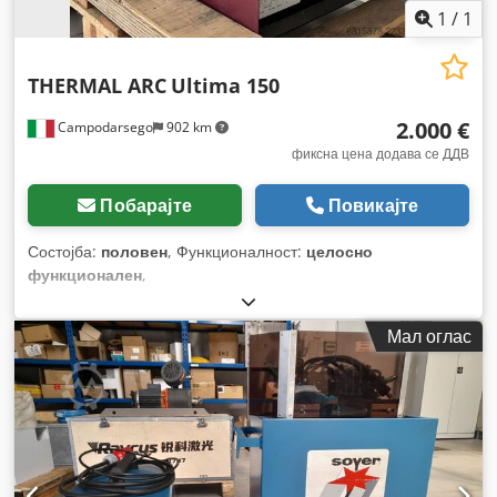
1
/
1
THERMAL ARC
Ultima 150
2.000 €
Campodarsego
902 km
фиксна цена додава се ДДВ
Побарајте
Повикајте
Состојба:
половен
, Функционалност:
целосно
функционален
,
Мал оглас