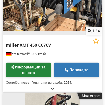
1
/
4
miller
XMT 450 CC7CV
Weiterstadt
1.372 km
Информации за
Повикајте
цената
Состојба:
ново
, Година на изградба:
2024
,
Мал оглас