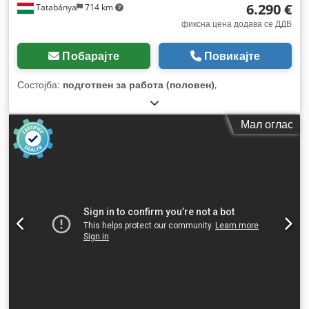
6.290 €
Tatabánya
714 km
фиксна цена додава се ДДВ
Побарајте
Повикајте
Состојба:
подготвен за работа (половен)
,
Мал оглас