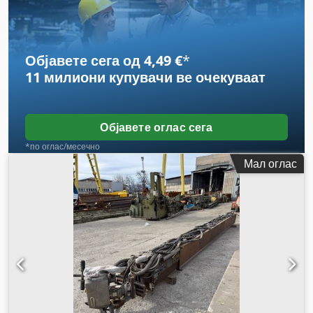
Објавете сега од 4,49 €
*
11 милиони купувачи
ве очекуваат
Објавете оглас сега
*по оглас/месечно
Мал оглас