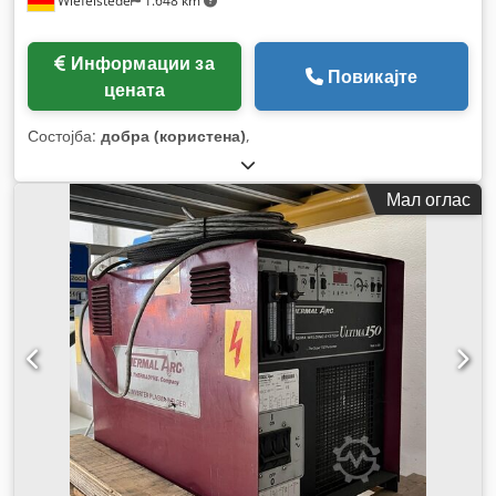
Wiefelstede
1.648 km
Информации за
Повикајте
цената
Состојба:
добра (користена)
,
Мал оглас