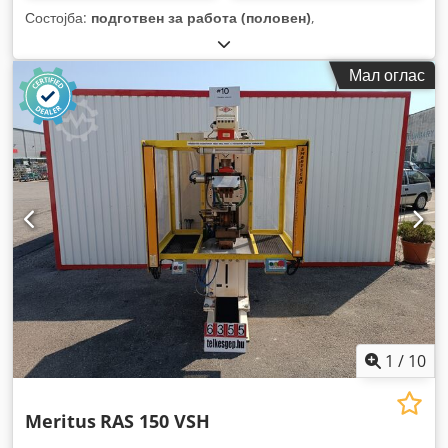
Состојба:
подготвен за работа (половен)
,
Мал оглас
1
/
10
Meritus
RAS 150 VSH