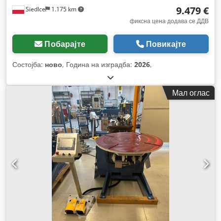
9.479 €
Siedlce
1.175 km
фиксна цена додава се ДДВ
Побарајте
Повикајте
Состојба:
ново
, Година на изградба:
2026
,
Мал оглас