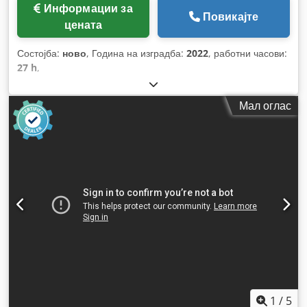
Информации за
Повикајте
цената
Состојба:
ново
, Година на изградба:
2022
, работни часови:
27 h
,
Мал оглас
1
/
5