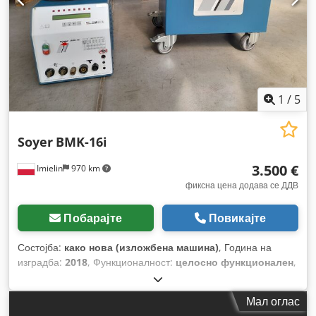
1
/
5
Soyer
BMK-16i
3.500 €
Imielin
970 km
фиксна цена додава се ДДВ
Побарајте
Повикајте
Состојба:
како нова (изложбена машина)
, Година на
изградба:
2018
, Функционалност:
целосно функционален
,
број на машина/возило:
01164/18
,
Мал оглас