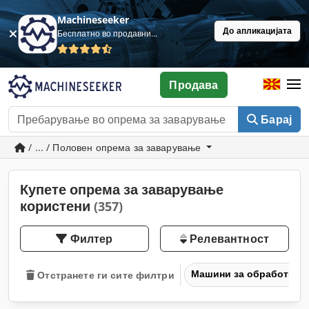
Machineseeker
До апликацијата
Бесплатно во продавница
Продава
Барај
/ ... / Половен опрема за заварување
Купете опрема за заварување
користени
(357)
Филтер
Релевантност
Машини за обработка н
Отстранете ги сите филтри