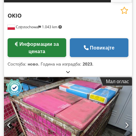
OKIO
Częstochowa
1.043 km
Информации за
Повикајте
цената
Состојба:
ново
, Година на изградба:
2023
,
Мал оглас