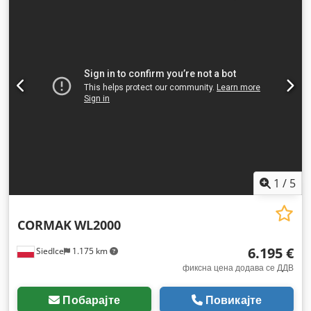
1
/
5
CORMAK
WL2000
6.195 €
Siedlce
1.175 km
фиксна цена додава се ДДВ
Побарајте
Повикајте