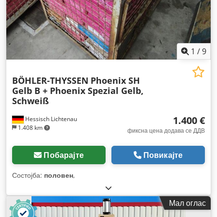
1
/
9
BÖHLER-THYSSEN
Phoenix SH
Gelb B + Phoenix Spezial Gelb,
Schweiß
1.400 €
Hessisch Lichtenau
1.408 km
фиксна цена додава се ДДВ
Побарајте
Повикајте
Состојба:
половен
,
Мал оглас