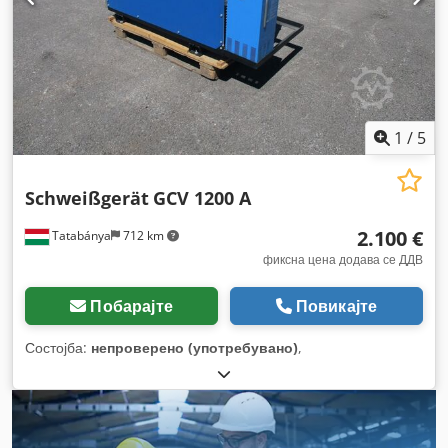
1
/
5
Schweißgerät
GCV 1200 A
2.100 €
Tatabánya
712 km
фиксна цена додава се ДДВ
Побарајте
Повикајте
Состојба:
непроверено (употребувано)
,