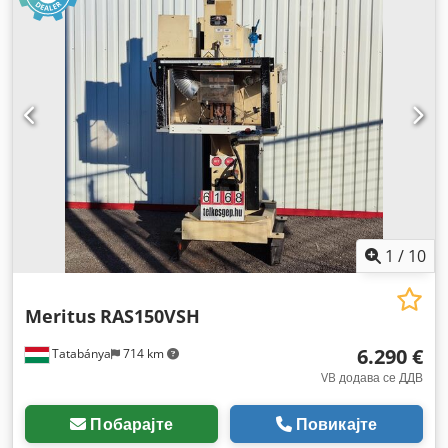
1
/
10
Meritus
RAS150VSH
6.290 €
Tatabánya
714 km
VB додава се ДДВ
Побарајте
Повикајте