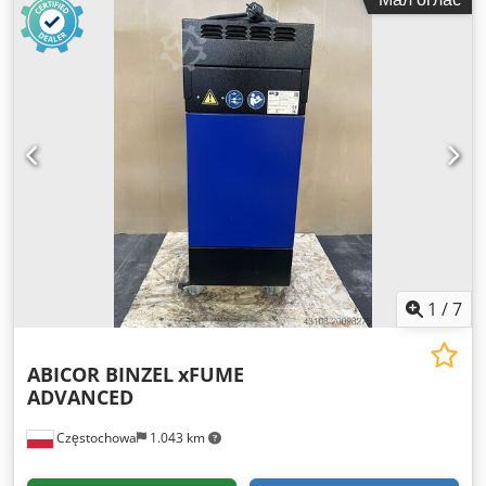
1
/
7
ABICOR BINZEL
xFUME
ADVANCED
Częstochowa
1.043 km