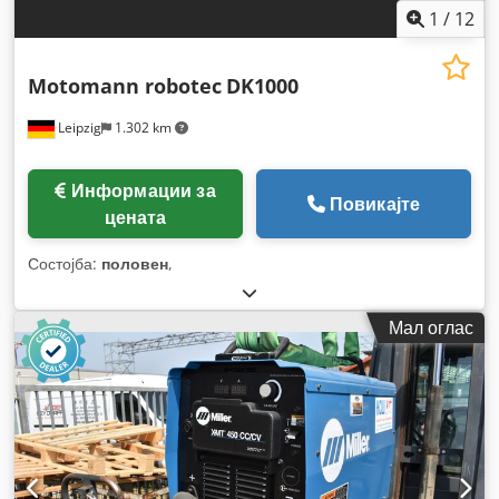
1
/
12
Motomann robotec
DK1000
Leipzig
1.302 km
Информации за
Повикајте
цената
Состојба:
половен
,
Мал оглас