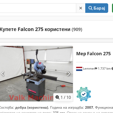
Барај
Купете Falcon 275 користени
(909)
Mep
Falcon 275
Lemmer
1.737 km
1
/
10
Состојба:
добра (користена)
, Година на изградба:
2007
, Функцион
дијаметар на сечилото на пила:
275 мм
, Опсег на сечење на округл