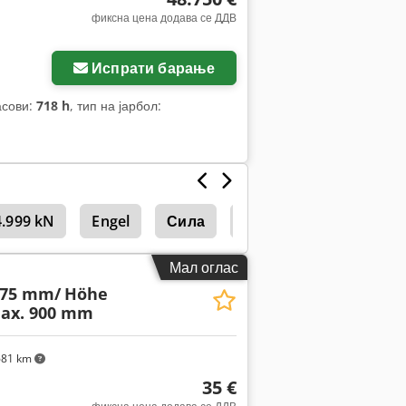
фиксна цена додава се ДДВ
Испрати барање
асови:
718 h
, тип на јарбол:
4.999 kN
Engel
Сила
Arburg
Arburg 30
Мал оглас
275 mm/
Höhe
ax. 900 mm
681 km
35 €