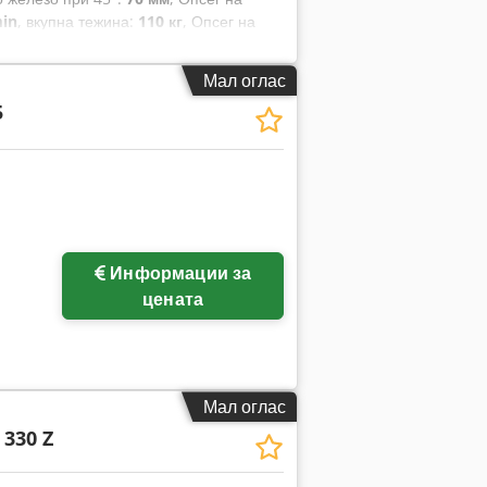
in
, вкупна тежина:
110 кг
, Опсег на
ен челик на 90°:
7.070 мм
, ротациона
мин
,
Мал оглас
5
Информации за
цената
Мал оглас
 330 Z