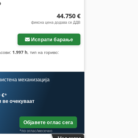
44.750 €
фиксна цена додава се ДДВ
Испрати барање
асови:
1.997 h
, тип на гориво:
ристена механизација
 €
*
и
ве очекуваат
Објавете оглас сега
*по оглас/месечно