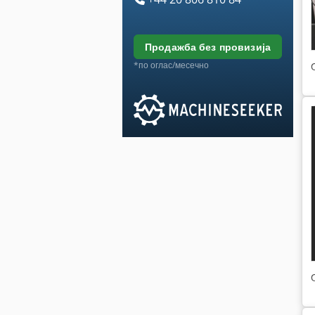
продажба без провизија
*по оглас/месечно