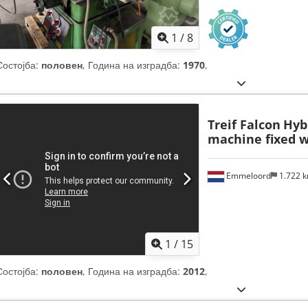
1
/
8
Состојба:
половен
, Година на изградба:
1970
,
Treif Falcon
Hyb
machine fixed w
Emmeloord
1.722 
1
/
15
Состојба:
половен
, Година на изградба:
2012
,