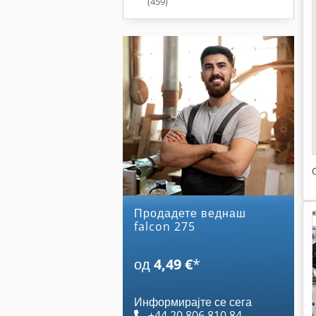
(459)
Продадете веднаш
falcon 275
од
4,49 €
*
Информирајте се сега
+44 20 806 810 84