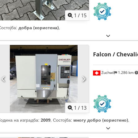
1
/
15
Состојба:
добра (користена)
,
Falcon / Chevali
Zuchwil
1.286 km
1
/
13
Година на изградба:
2009
, Состојба:
многу добро (користено)
,