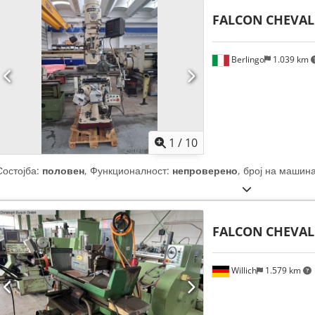
FALCON
CHEVAL
Berlingo
1.039 km
1
/
10
Состојба:
половен
, Функционалност:
непроверено
, број на машин
FALCON
CHEVALI
Willich
1.579 km