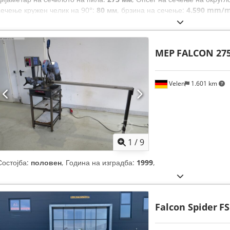
сечење кружен челик на 90°:
80 мм
, брзина на сечење:
4.590 mm/m
сечење квадратен челик на 45°:
6.060 мм
, Опсег на сечење квадрат
брзина (мин.):
45 обр/мин
, максимална брзина на вртење:
90 обр/
MEP
FALCON 27
Velen
1.601 km
1
/
9
Состојба:
половен
, Година на изградба:
1999
,
Falcon Spider
FS