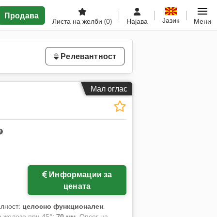
Продава
Јазик
Листа на желби
(0)
Најава
Мени
Релевантност
Мал оглас
Информации за
цената
алност:
целосно функционален
,
о железо при 45°:
70 мм
, Опсег на