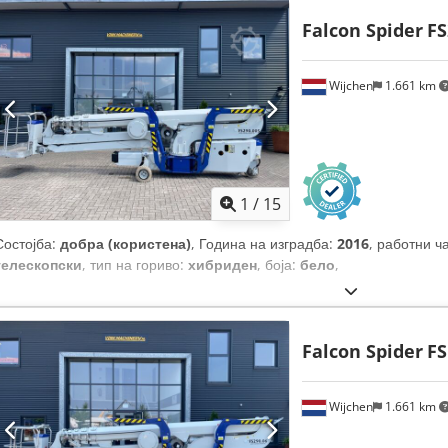
Falcon Spider
FS
Wijchen
1.661 km
1
/
15
Состојба:
добра (користена)
, Година на изградба:
2016
, работни ч
телескопски
, тип на гориво:
хибриден
, боја:
бело
,
Falcon Spider
FS
Wijchen
1.661 km