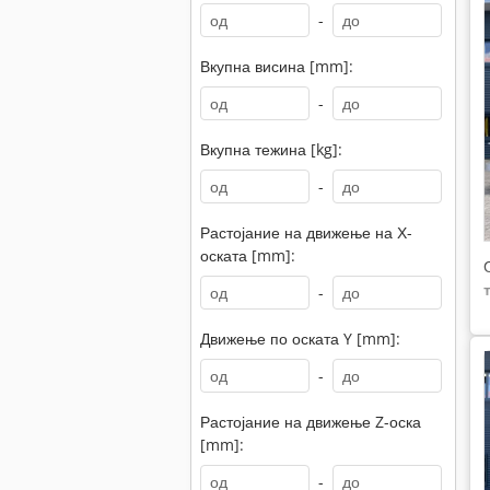
-
Вкупна висина [mm]:
-
Вкупна тежина [kg]:
-
Растојание на движење на Х-
оската [mm]:
-
Движење по оската Y [mm]:
-
Растојание на движење Z-оска
[mm]:
-