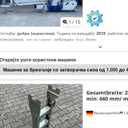
1
/
15
Состојба:
добра (користена)
, Година на изградба:
2018
, работни ч
телескопски
, тип на гориво:
хибриден
, боја:
бело
,
Откријте уште користени машини
Машини за бризганје со затворачка сила од 1.000 до 
Gesamtbreite: 
min: 660 mm/ m
Neukamperfehn
1.