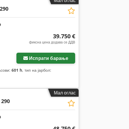
Мал оглас
290
39.750 €
фиксна цена додава се ДДВ
Испрати барање
асови:
601 h
, тип на јарбол:
Мал оглас
 290
48.750 €