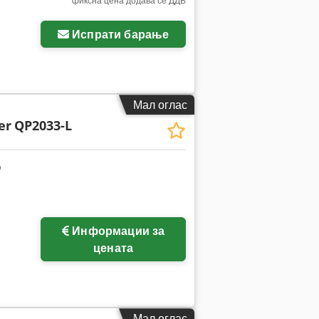
фиксна цена додава се ДДВ
Испрати барање
Мал оглас
er
QP2033-L
Информации за
цената
Мал оглас