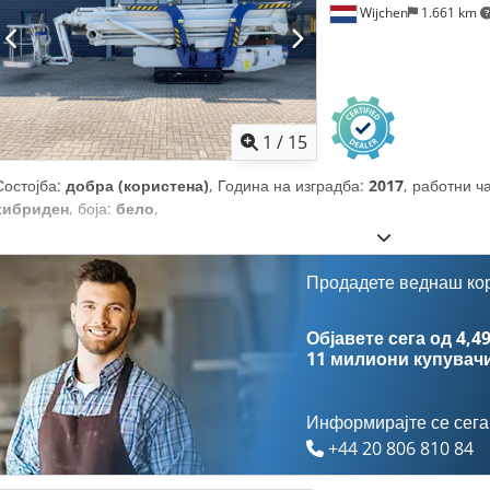
Wijchen
1.661 km
1
/
15
Состојба:
добра (користена)
, Година на изградба:
2017
, работни ч
хибриден
, боја:
бело
,
Продадете веднаш ко
Објавете сега од 4,49
11 милиони купувач
Информирајте се сега
+44 20 806 810 84