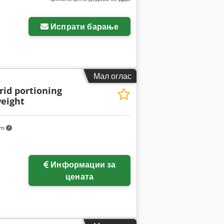
Испрати барање
Мал оглас
rid portioning
eight
km
Информации за
цената