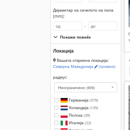
Дијаметар на сечилото на пила
[mm]:
-
Покажи повеќе
Локација
Вашата откриена локација:
Северна Македонија
(промени)
но Сечило
Сечеше Лекарско Сечило
Eisele
радиус:
Неограничено
(909)
Германија
(579)
Холандија
(135)
Полска
(39)
Италија
(22)