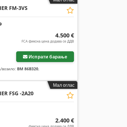
IER FM-3VS
4.500 €
FCA фиксна цена додава се ДДВ
Испрати барање
а/возило:
BM 86B320
,
Мал оглас
ER FSG -2A20
2.400 €
фиксна цена додава се ДДВ