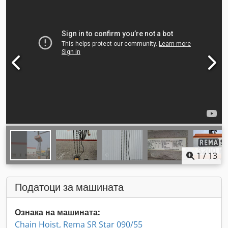
1
/
13
Податоци за машината
Ознака на машината:
Chain Hoist, Rema SR Star 090/55