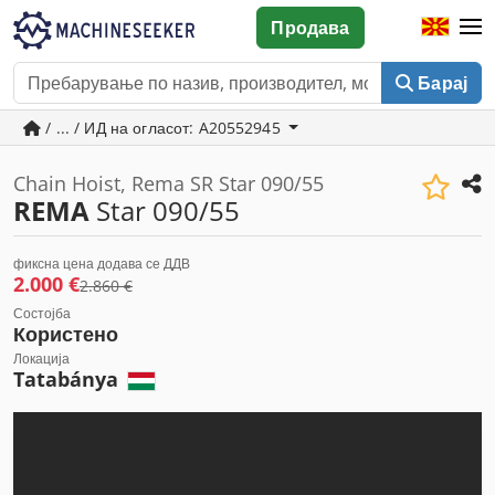
Продава
Барај
/ ... / ИД на огласот: A20552945
Chain Hoist, Rema SR Star 090/55
REMA
Star 090/55
фиксна цена додава се ДДВ
2.000 €
2.860 €
Состојба
Користено
Локација
Tatabánya