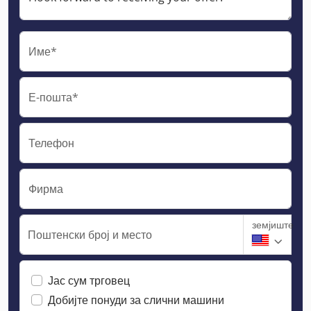
Име*
Е-пошта*
Телефон
Фирма
земјиште
Поштенски број и место
Јас сум трговец
Добијте понуди за слични машини