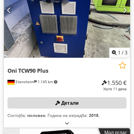
1
/
3
Oni
TCW90 Plus
1.550 €
Eitensheim
1.145 km
Уште 11 дена
Детали
Состојба:
половен
, Година на изградба:
2018
,
Мал оглас