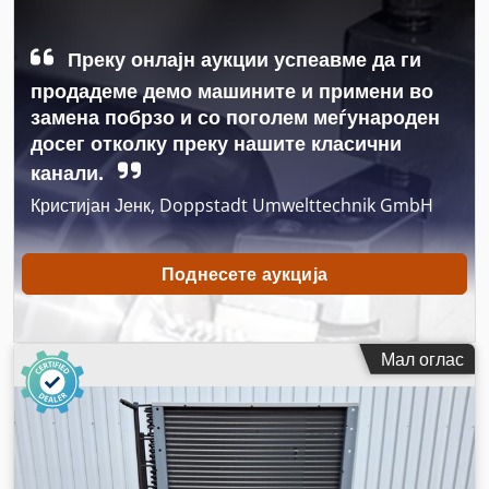
Преку онлајн аукции успеавме да ги
продадеме демо машините и примени во
замена побрзо и со поголем меѓународен
досег отколку преку нашите класични
канали.
Кристијан Јенк, Doppstadt Umwelttechnik GmbH
Поднесете аукција
Мал оглас