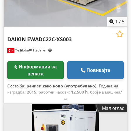
1
/
5
DAIKIN
EWADC22C-XS003
Yeşiloba
1.269 km
Информации за
Повикајте
цената
Состојба:
речиси како ново (употребувано)
, Година на
изградба:
2015
, работни часови:
12.500 h
, број на машина/
возило:
EWADC22C-XS003
, капацитет за ладење:
2.000 kW
(2.719,24 коњски сили)
, тип на влезен струја:
трифазен
,
Мал оглас
тип на ладење:
воздух
, максимална амбиентална
температура:
46 °C
, минимална температура на животната
средина:
35 °C
,