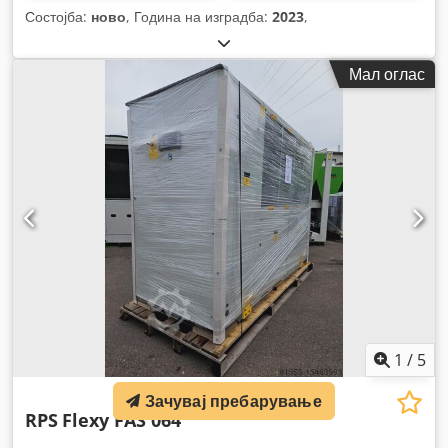
Состојба:
ново
, Година на изградба:
2023
,
Мал оглас
1
/
5
Зачувај пребарување
RPS
Flexy FAS 064