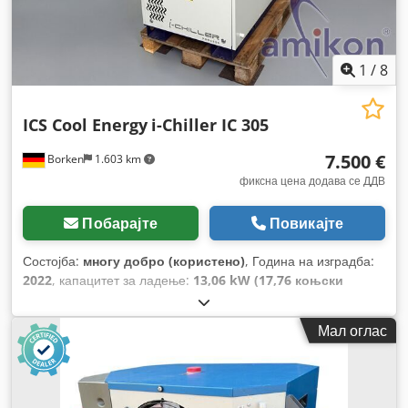
1
/
8
ICS Cool Energy
i-Chiller IC 305
7.500 €
Borken
1.603 km
фиксна цена додава се ДДВ
Побарајте
Повикајте
Состојба:
многу добро (користено)
, Година на изградба:
2022
, капацитет за ладење:
13,06 kW (17,76 коњски
сили)
, тип на ладење:
вода
,
Мал оглас