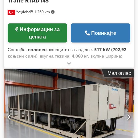
Trane
RTAD145
Yeşiloba
1.269 km
Информации за
Повикајте
цената
Состојба:
половен
, капацитет за ладење:
517 kW (702,92
коњски сили)
, вкупна тежина:
4.060 кг
, вкупна ширина:
1.245 мм
, вкупна должина:
5.351 мм
, вкупна висина:
3.302
мм
,
Мал оглас