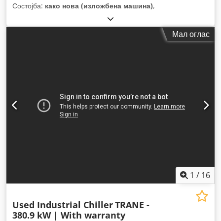
Состојба:
како нова (изложбена машина)
,
Мал оглас
1
/
16
Used Industrial Chiller
TRANE -
380.9 kW | With warranty