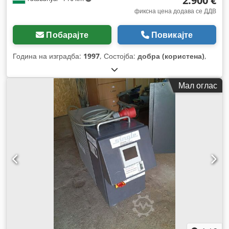
2.900 €
фиксна цена додава се ДДВ
Побарајте
Повикајте
Година на изградба:
1997
, Состојба:
добра (користена)
,
Мал оглас