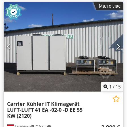
Мал оглас
1
/
15
Carrier Kühler IT Klimagerät
LUFT-LUFT
41 EA -02-0 -D EE 55
KW (2120)
Tatabánya
716 km