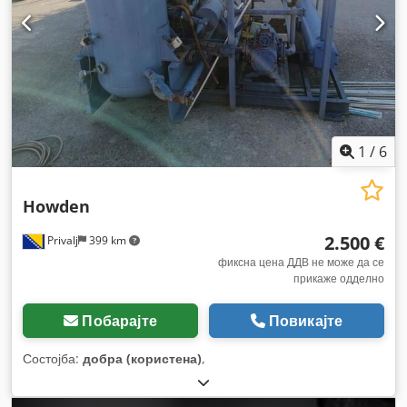
1
/
6
Howden
2.500 €
Privalj
399 km
фиксна цена ДДВ не може да се
прикаже одделно
Побарајте
Повикајте
Состојба:
добра (користена)
,