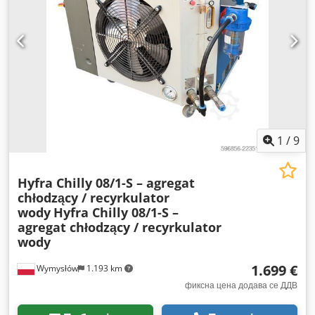
1
/
9
Hyfra Chilly 08/1-S – agregat
chłodzący / recyrkulator
wody
Hyfra Chilly 08/1-S –
agregat chłodzący / recyrkulator
wody
1.699 €
Wymysłów
1.193 km
фиксна цена додава се ДДВ