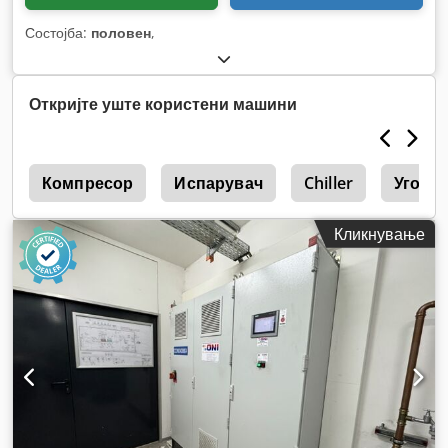
Состојба:
половен
,
Откријте уште користени машини
и
Компресор
Испарувач
Chiller
Угост
Кликнување