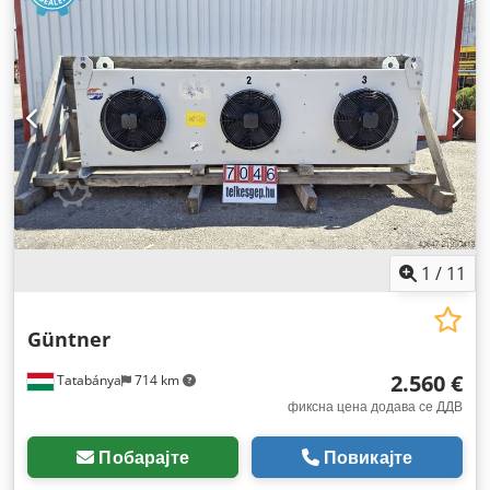
1
/
11
Güntner
2.560 €
Tatabánya
714 km
фиксна цена додава се ДДВ
Побарајте
Повикајте