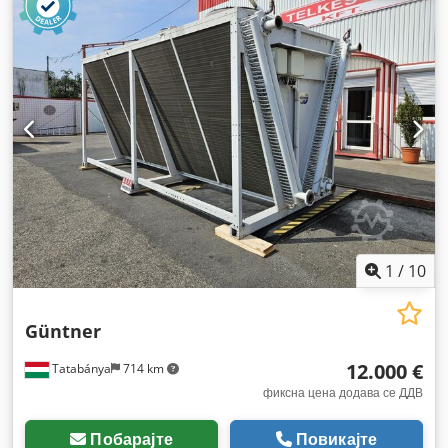
1
/
10
Güntner
12.000 €
Tatabánya
714 km
фиксна цена додава се ДДВ
Побарајте
Повикајте