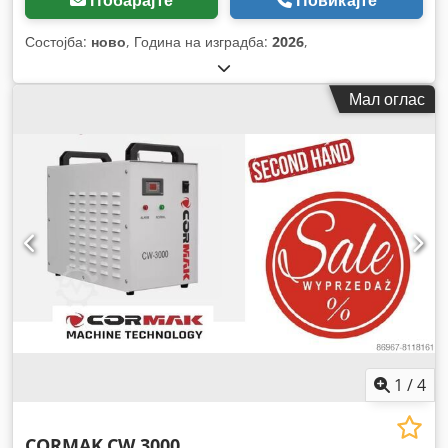
Побарајте
Повикајте
Состојба:
ново
, Година на изградба:
2026
,
Мал оглас
1
/
4
CORMAK
CW 3000