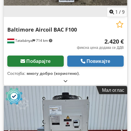
1
/
9
Baltimore Aircoil
BAC F100
2.420 €
Tatabánya
714 km
фиксна цена додава се ДДВ
Побарајте
Повикајте
Состојба:
многу добро (користено)
,
Мал оглас