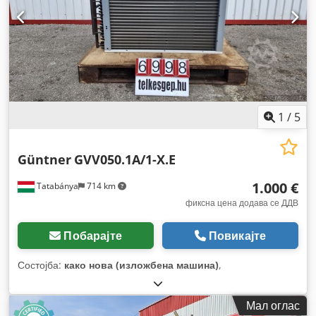
1
/
5
Güntner
GVV050.1A/1-X.E
1.000 €
Tatabánya
714 km
фиксна цена додава се ДДВ
Побарајте
Повикајте
Состојба:
како нова (изложбена машина)
,
Мал оглас