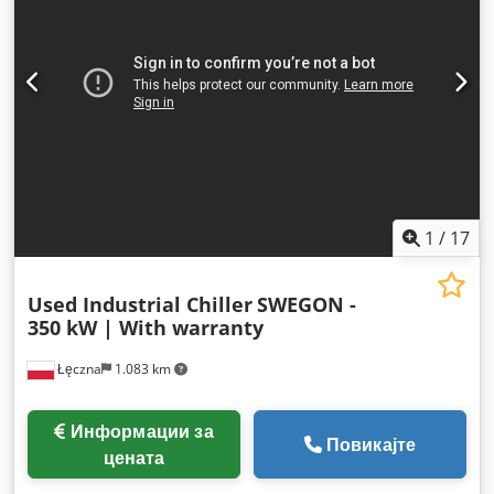
1
/
17
Used Industrial Chiller
SWEGON -
350 kW | With warranty
Łęczna
1.083 km
Информации за
Повикајте
цената