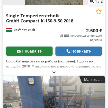
1
/
2
Single Temperiertechnik
GmbH
Compact K-150-9-50 2018
2.500 €
Pécs
569 km
VB ДДВ не може да се прикаже
одделно
Побарајте
Повикајте
Состојба:
подготвен за работа (половен)
, Година на
изградба:
2018
, Функционалност:
целосно функционален
,
влезен напон:
400 V
, празна тежина:
50 кг
, влезна
фреквенција:
50 Hz
,
Мал оглас