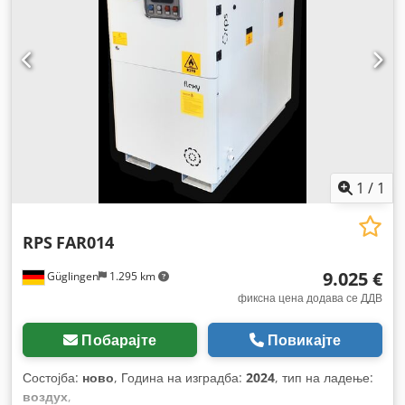
1
/
1
RPS
FAR014
9.025 €
Güglingen
1.295 km
фиксна цена додава се ДДВ
Побарајте
Повикајте
Состојба:
ново
, Година на изградба:
2024
, тип на ладење:
воздух
,