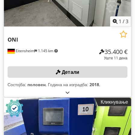
1
/
3
ONI
35.400 €
Eitensheim
1.145 km
Уште 11 дена
Детали
Состојба:
половен
, Година на изградба:
2018
,
Кликнување