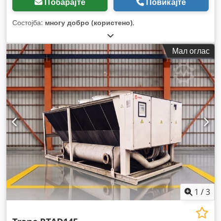
Побарајте
Повикајте
Состојба:
многу добро (користено)
,
Мал оглас
1
/
3