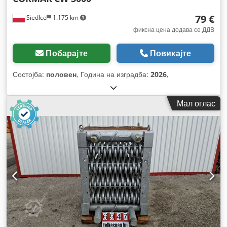
79 €
Siedlce
1.175 km
фиксна цена додава се ДДВ
Побарајте
Повикајте
Состојба:
половен
, Година на изградба:
2026
,
Мал оглас