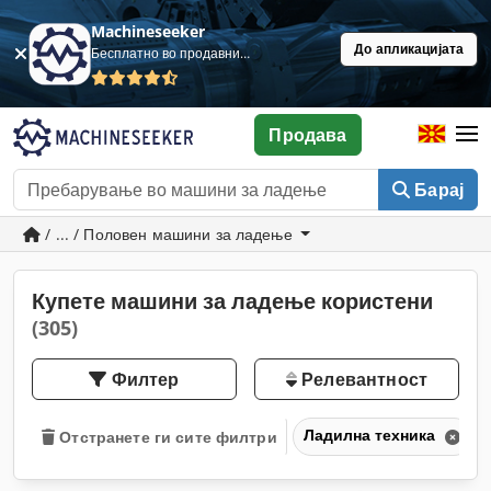
Machineseeker
До апликацијата
Бесплатно во продавница
Продава
Барај
/ ... / Половен машини за ладење
Купете машини за ладење користени
(305)
Филтер
Релевантност
Ладилна техника
Отстранете ги сите филтри