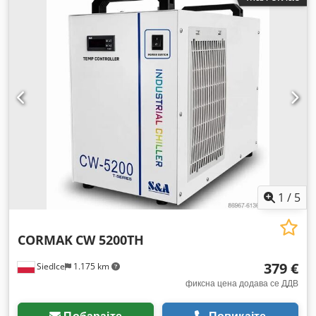
1
/
5
CORMAK
CW 5200TH
379 €
Siedlce
1.175 km
фиксна цена додава се ДДВ