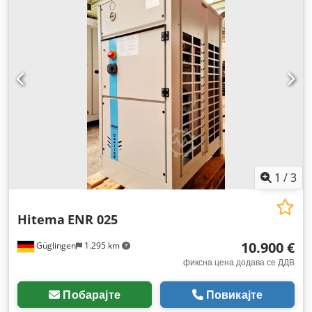
1
/
3
Hitema
ENR 025
10.900 €
Güglingen
1.295 km
фиксна цена додава се ДДВ
Побарајте
Повикајте