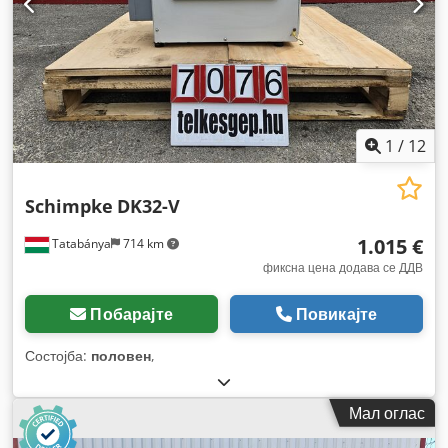
1
/
12
Schimpke
DK32-V
1.015 €
Tatabánya
714 km
фиксна цена додава се ДДВ
Побарајте
Повикајте
Состојба:
половен
,
Мал оглас