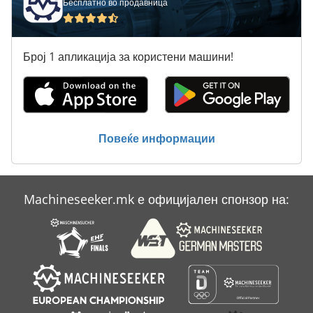
Бесплатно во продавница
Много Вретено Машина За Дупчење
Повеќекратна Машина За Дупчење
Број 1 апликација за користени машини!
Поплочување На Камен
Серија За Дупчење Машина
Хоризонтална Глава За Дупчење
Повеќе информации
Центар За Дупчење
Machineseeker.mk е официјален спонзор на: