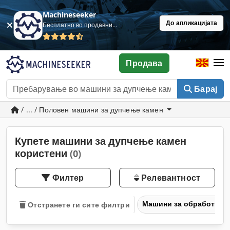
Machineseeker
До апликацијата
Бесплатно во продавница
Продава
Барај
/ ... / Половен машини за дупчење камен
Купете машини за дупчење камен
користени
(0)
Филтер
Релевантност
Машини за обработка н
Отстранете ги сите филтри