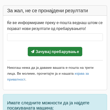
За жал, не се пронајдени резултати
Ќе ве информираме преку е-пошта веднаш штом се
појават нови резултати од пребарувањето!
Зачувај пребарување
Никогаш нема да ја даваме вашата е-пошта на трети
лица. Ве молиме, прочитајте ја и нашата
изјава за
приватност
.
Имате следните можности да ја најдете
посакуваната машина: