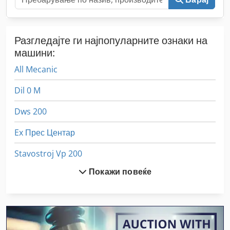
Разгледајте ги најпопуларните ознаки на
машини:
All Mecanic
Dil 0 M
Dws 200
Ex Прес Центар
Stavostroj Vp 200
Покажи повеќе
Tur 560
Брајан Беккум Месо Бас 315
Вертикална Машина За Дупчење