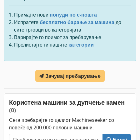
Примајте нови
понуди по е-пошта
Испратете
бесплатно барање за машина
до
сите трговци во категоријата
Варирајте го поимот за пребарување
Прелистајте ги нашите
категории
Зачувај пребарување
Користена машини за дупчење камен
(0)
Сега пребарајте го целиот Machineseeker со
повеќе од 200.000 половни машини.
Барај