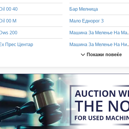
Dil 00 40
Бар Мелница
Dil 00 M
Мало Еднорог 3
Dws 200
Машина За Мел
Ex Прес Центар
Машина За Меле
Покажи повеќе
Fngj 20
Hsc 20 Linear
Mi Nn
Машина За Обработк
Stavostroj Vp 200
Мелница За Брашно