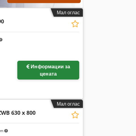
Мал оглас
90
Информации за
цената
Мал оглас
ZWB 630 x 800
km