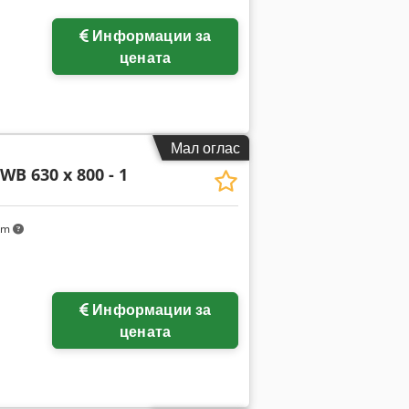
Информации за
ки
цената
Мал оглас
WB 630 x 800 - 1
km
Информации за
ки
цената