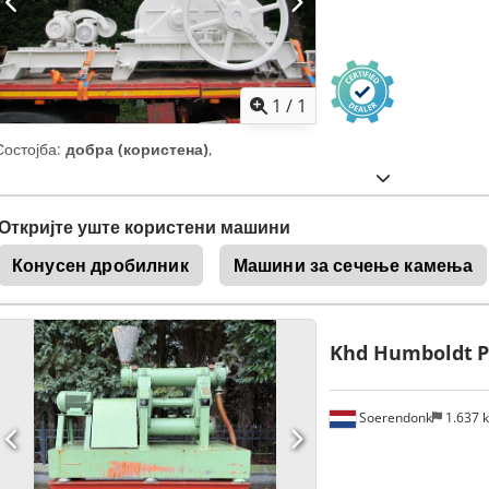
Побарајте повеќе
сли
1
/
1
Состојба:
добра (користена)
,
Откријте уште користени машини
Конусен дробилник
Машини за сечење камења
Khd Humboldt
P
Soerendonk
1.637 