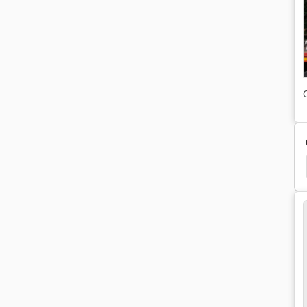
Камен
Мелење Камен
Hazemag
Takraf