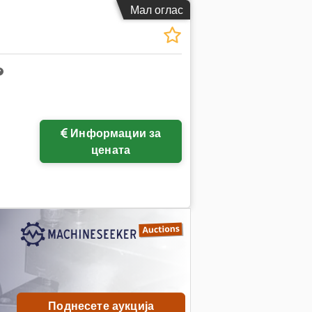
Мал оглас
Информации за
цената
Поднесете аукција