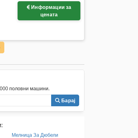
Информации за
цената
е
0.000 половни машини.
Барај
:
Мелница За Дюбели