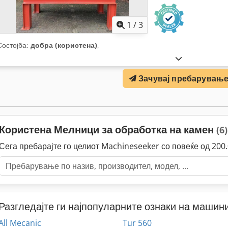
1
/
3
Состојба:
добра (користена)
,
Зачувај пребарувањ
Користена Мелници за обработка на камен
(6)
Сега пребарајте го целиот Machineseeker со повеќе од 20
Разгледајте ги најпопуларните ознаки на машини
All Mecanic
Tur 560