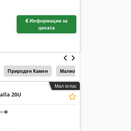
Информации за
ки
цената
Природен Камен
Малиот Камен
Камен Ви
Мал оглас
alla 20U
km