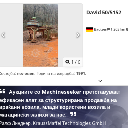
David
50/5152
Bautzen
1.203 km
1
/
6
Состојба:
половен
, Година на изградба:
1991
,
Аукциите со Machineseeker претставуваат
ефикасен алат за структурирана продажба на
враќани возила, млади користени возила и
магацински залихи за нас.
Ралф Линднер, KraussMaffei Technologies GmbH