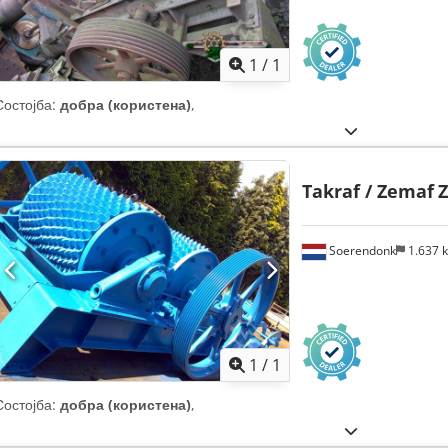
Побарајте повеќе
сли
1
/
1
Состојба:
добра (користена)
,
Takraf / Zemaf
Z
Soerendonk
1.637 
Побарајте повеќе
сли
1
/
1
Состојба:
добра (користена)
,