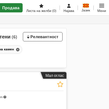
Продава
Јазик
Листа на желби
(0)
Најава
Мени
стени
(6)
Релевантност
на камен
Мал оглас
km