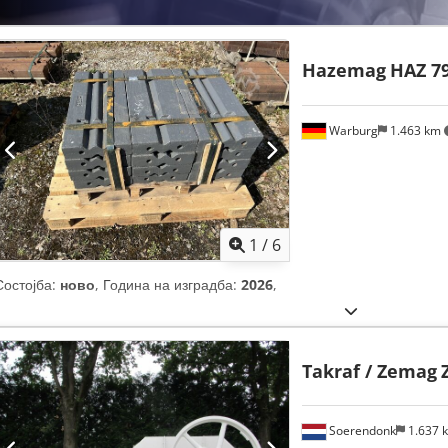
Hazemag
HAZ 7
Warburg
1.463 km
1
/
6
Состојба:
ново
, Година на изградба:
2026
,
Takraf / Zemag
Soerendonk
1.637 