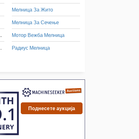
Мелница За Жито
Мелница За Сечење
ење На Машините
Мотор Вежба Мелница
ње На Нишало
Радиус Мелница
Машина За Мелење На Работ
Северна Клима Сала За Греење
Машина За Мелење На Сечилата
Три-Ролна Мелница
а На Лим
Поднесете аукција