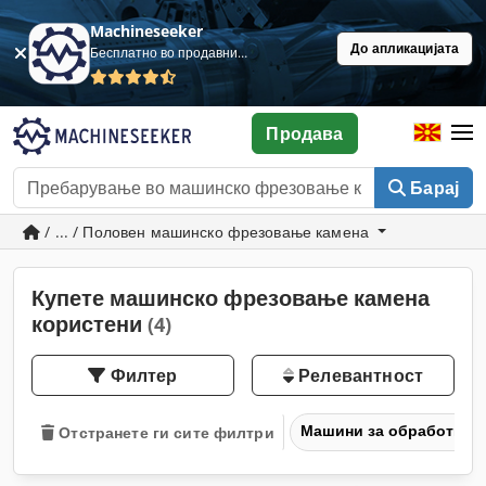
Machineseeker
До апликацијата
Бесплатно во продавница
Продава
Барај
/ ... / Половен машинско фрезовање камена
Купете машинско фрезовање камена
користени
(4)
Филтер
Релевантност
Машини за обработка н
Отстранете ги сите филтри