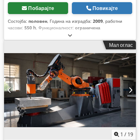
Побарајте
Повикајте
Состојба:
половен
, Година на изградба:
2009
, работни
часови:
550 h
, Функционалност:
ограничена
функционалност
, број на машина/возило:
041
,
Мал оглас
1
/
19