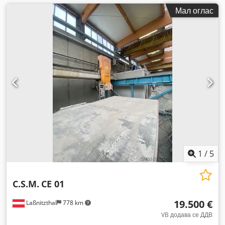
Мал оглас
1
/
5
C.S.M.
CE 01
19.500 €
Laßnitzthal
778 km
VB додава се ДДВ