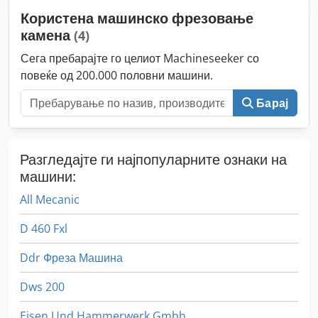
Користена машинско фрезовање
камена
(4)
Сега пребарајте го целиот Machineseeker со
повеќе од 200.000 половни машини.
Барај
Разгледајте ги најпопуларните ознаки на
машини:
All Mecanic
D 460 Fxl
Ddr Фреза Машина
Dws 200
Eisen Und Hammerwerk Gmbh