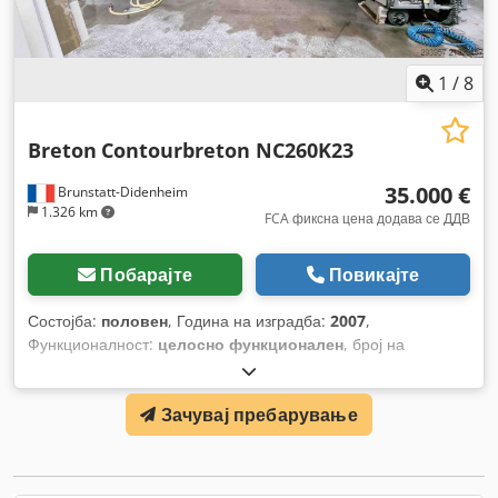
1
/
8
Breton
Contourbreton NC260K23
35.000 €
Brunstatt-Didenheim
1.326 km
FCA фиксна цена додава се ДДВ
Побарајте
Повикајте
Состојба:
половен
, Година на изградба:
2007
,
Функционалност:
целосно функционален
, број на
машина/возило:
33551/2007
, влезен напон:
400 V
, ширина
на масата:
2.200 мм
, должина на масата:
3.700 мм
, влезна
Зачувај пребарување
фреквенција:
50 Hz
,