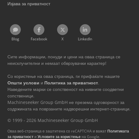
Изјава за приватност
Blog
Facebook
X
LinkedIn
Сите информации, понуди и цени на оваа страница се
неисклучителни и немаат обврзувачки карактер!
Со користење на оваа страница, ги прифаќате нашите
Општи услови
и
Политика за приватност
.
Наведените марки се сопственост на нивните соодветни
сопственици.
Machineseeker Group GmbH не презема одговорност за
содржината на поврзаните надворешни интернет-страници.
© 1999 - 2026 Machineseeker Group GmbH
Оваа веб-страница е заштитена со reCAPTCHA и важат
Политиката
за приватност
и
Условите за користење
на Google.