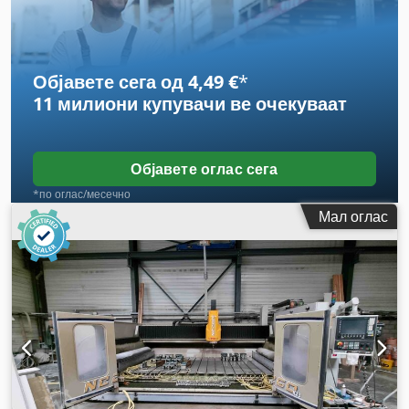
Објавете сега од 4,49 €
*
11 милиони купувачи
ве очекуваат
Објавете оглас сега
*по оглас/месечно
Мал оглас