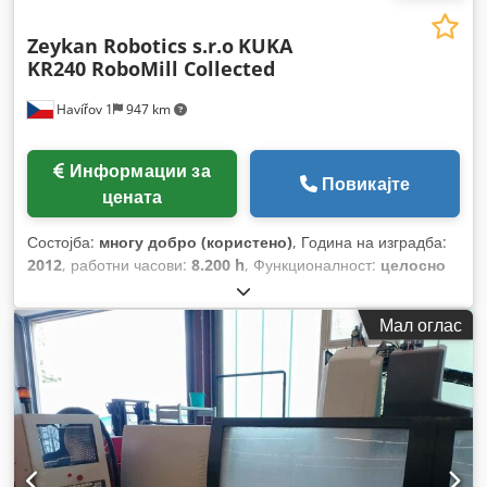
Zeykan Robotics s.r.o
KUKA
KR240 RoboMill Collected
Havířov 1
947 km
Информации за
Повикајте
цената
Состојба:
многу добро (користено)
, Година на изградба:
2012
, работни часови:
8.200 h
, Функционалност:
целосно
функционален
, повторливост:
0,3 мм
, ширина на масата:
2.200 мм
, тип на влезен струја:
трифазен
, максимална
Мал оглас
тежина на работното парче:
6.000 кг
, должина на масата:
3.200 мм
, максимална брзина на вретеното за глодање:
12.000 обр/мин
,